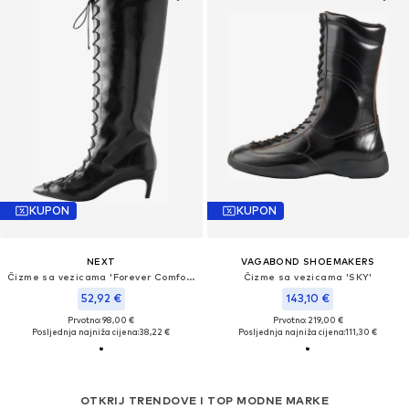
KUPON
KUPON
NEXT
VAGABOND SHOEMAKERS
Čizme sa vezicama 'Forever Comfort'
Čizme sa vezicama 'SKY'
52,92 €
143,10 €
Prvotno: 98,00 €
Prvotno: 219,00 €
Posljednja najniža cijena:
38,22 €
Posljednja najniža cijena:
111,30 €
OTKRIJ TRENDOVE I TOP MODNE MARKE