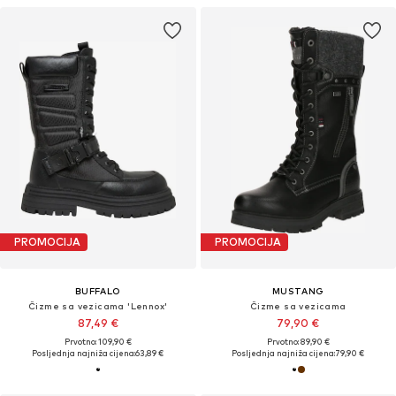
PROMOCIJA
PROMOCIJA
BUFFALO
MUSTANG
Čizme sa vezicama 'Lennox'
Čizme sa vezicama
87,49 €
79,90 €
Prvotno: 109,90 €
Prvotno: 89,90 €
Posljednja najniža cijena:
63,89 €
Posljednja najniža cijena:
79,90 €