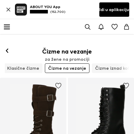
ABOUT YOU App
Idi u aplikaciju
(152.700)
Čizme na vezanje
za žene na promociji
Klasične čizme
Čizme na vezanje
Čizme iznad kolje