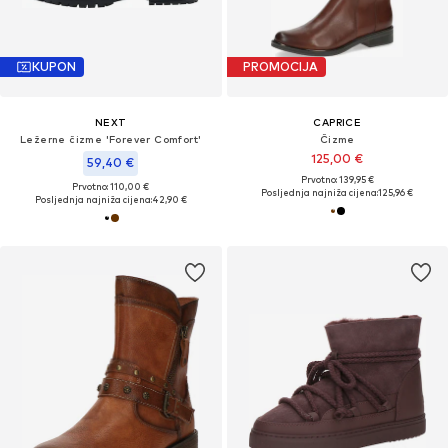
KUPON
PROMOCIJA
NEXT
CAPRICE
Ležerne čizme 'Forever Comfort'
Čizme
125,00 €
59,40 €
Prvotno: 139,95 €
Prvotno: 110,00 €
Posljednja najniža cijena:
125,96 €
Posljednja najniža cijena:
42,90 €