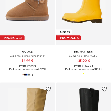
Unisex
PROMOCIJA
PROMOCIJA
GOOCE
DR. MARTENS
Ležerne čizme 'Crestone'
Gumene čizme '1460'
84,99 €
125,00 €
Prvotno: 99,99 €
Prvotno: 139,00 €
Posljednja najniža cijena:
67,99 €
Posljednja najniža cijena:
98,10 €
+
2