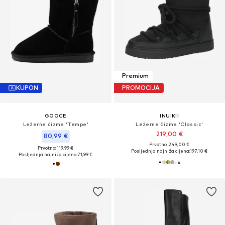
Premium
KUPON
PROMOCIJA
GOOCE
INUIKII
Ležerne čizme 'Tempe'
Ležerne čizme 'Classic'
219,00 €
80,99 €
Prvotno: 249,00 €
Prvotno: 119,99 €
Posljednja najniža cijena:
197,10 €
Posljednja najniža cijena:
71,99 €
+
4