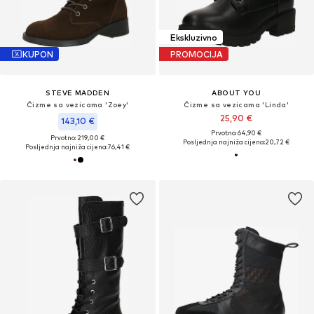
Ekskluzivno
KUPON
PROMOCIJA
STEVE MADDEN
ABOUT YOU
Čizme sa vezicama 'Zoey'
Čizme sa vezicama 'Linda'
25,90 €
143,10 €
Prvotno: 64,90 €
Prvotno: 219,00 €
Posljednja najniža cijena:
20,72 €
Posljednja najniža cijena:
76,41 €