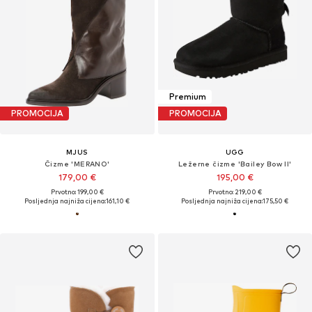
Premium
PROMOCIJA
PROMOCIJA
MJUS
UGG
Čizme 'MERANO'
Ležerne čizme 'Bailey Bow II'
179,00 €
195,00 €
Prvotno: 199,00 €
Prvotno: 219,00 €
Posljednja najniža cijena:
161,10 €
Posljednja najniža cijena:
175,50 €