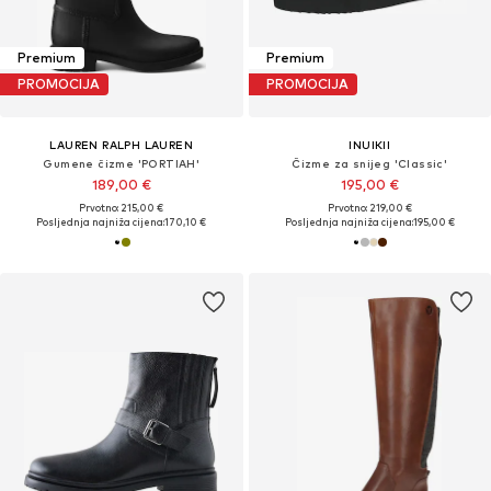
Premium
Premium
PROMOCIJA
PROMOCIJA
LAUREN RALPH LAUREN
INUIKII
Gumene čizme 'PORTIAH'
Čizme za snijeg 'Classic'
189,00 €
195,00 €
Prvotno: 215,00 €
Prvotno: 219,00 €
Posljednja najniža cijena:
170,10 €
Posljednja najniža cijena:
195,00 €