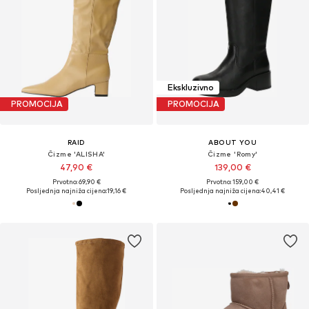
Ekskluzivno
PROMOCIJA
PROMOCIJA
RAID
ABOUT YOU
Čizme 'ALISHA'
Čizme 'Romy'
47,90 €
139,00 €
Prvotno: 69,90 €
Prvotno: 159,00 €
Posljednja najniža cijena:
19,16 €
Posljednja najniža cijena:
40,41 €