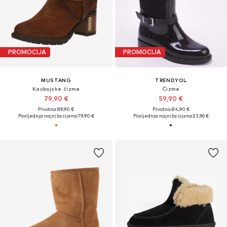
PROMOCIJA
PROMOCIJA
MUSTANG
TRENDYOL
Kaubojske čizme
Čizme
79,90 €
59,90 €
Prvotno: 89,90 €
Prvotno: 84,90 €
Posljednja najniža cijena:
79,90 €
Posljednja najniža cijena:
23,96 €