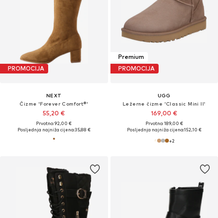
Premium
PROMOCIJA
PROMOCIJA
NEXT
UGG
Čizme 'Forever Comfort®'
Ležerne čizme 'Classic Mini II'
55,20 €
169,00 €
Prvotno: 92,00 €
Prvotno: 189,00 €
Posljednja najniža cijena:
35,88 €
Posljednja najniža cijena:
152,10 €
+
2