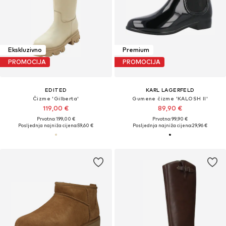
Ekskluzivno
Premium
PROMOCIJA
PROMOCIJA
EDITED
KARL LAGERFELD
Čizme 'Gilberta'
Gumene čizme 'KALOSH II'
119,00 €
89,90 €
Prvotno: 199,00 €
Prvotno: 99,90 €
Posljednja najniža cijena:
59,60 €
Posljednja najniža cijena:
29,96 €