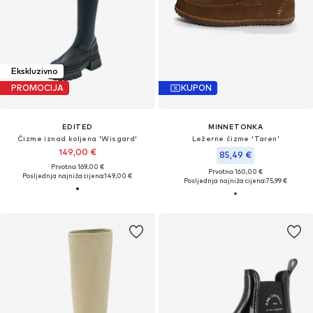
Ekskluzivno
PROMOCIJA
KUPON
EDITED
MINNETONKA
Čizme iznad koljena 'Wisgard'
Ležerne čizme 'Taren'
149,00 €
85,49 €
Prvotno: 169,00 €
Prvotno: 160,00 €
Posljednja najniža cijena:
149,00 €
Posljednja najniža cijena:
75,99 €