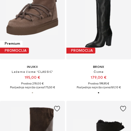
Premium
PROMOCIJA
PROMOCIJA
INUIKII
BRONX
Ležerne čizme 'CLASSIC'
Čizme
195,00 €
179,00 €
Prvotno: 219,00 €
Prvotno: 199,95 €
Posljednja najniža cijena:
175,50 €
Posljednja najniža cijena:
161,10 €