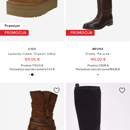
Premium
PROMOCIJA
PROMOCIJA
UGG
BRONX
Ležerne čizme 'Classic Ultra'
Čizme 'Fe-Lise'
159,00 €
195,00 €
Prvotno: 179,00 €
Prvotno: 219,95 €
Posljednja najniža cijena:
143,10 €
Posljednja najniža cijena:
186,96 €