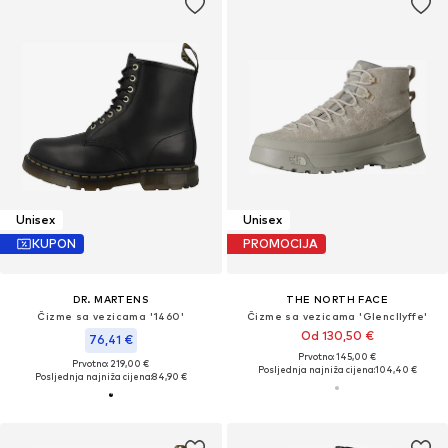
Unisex
Unisex
KUPON
PROMOCIJA
DR. MARTENS
THE NORTH FACE
Čizme sa vezicama '1460'
Čizme sa vezicama 'Glencllyffe'
Od 130,50 €
76,41 €
Prvotno: 145,00 €
Prvotno: 219,00 €
Posljednja najniža cijena:
104,40 €
Posljednja najniža cijena:
84,90 €