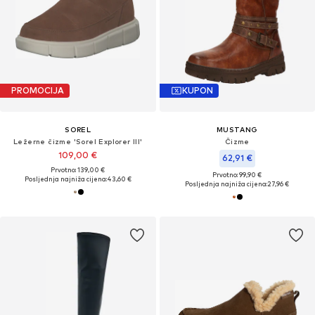
PROMOCIJA
KUPON
SOREL
MUSTANG
Ležerne čizme 'Sorel Explorer III'
Čizme
109,00 €
62,91 €
Prvotno: 139,00 €
Prvotno: 99,90 €
Posljednja najniža cijena:
43,60 €
Posljednja najniža cijena:
27,96 €