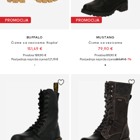
PROMOCIJA
PROMOCIJA
BUFFALO
MUSTANG
Čizme sa vezicama 'Aspha'
Čizme sa vezicama
151,49 €
79,90 €
Prvotno: 189,90 €
Prvotno: 89,90 €
Posljednja najniža cijena:
121,19 €
Posljednja najniža cijena:
80,91 €
-1%