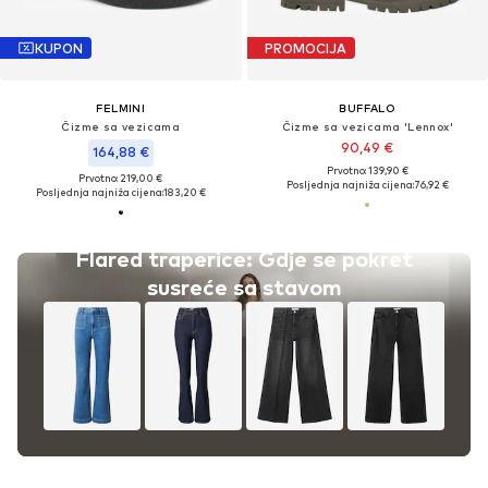
KUPON
PROMOCIJA
FELMINI
BUFFALO
Čizme sa vezicama
Čizme sa vezicama 'Lennox'
90,49 €
164,88 €
Prvotno: 139,90 €
Prvotno: 219,00 €
Posljednja najniža cijena:
76,92 €
Posljednja najniža cijena:
183,20 €
Flared traperice: Gdje se pokret
susreće sa stavom