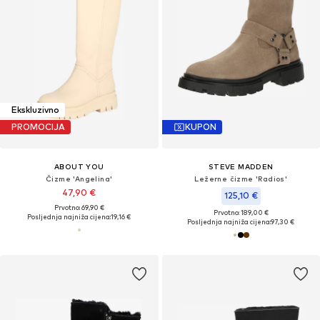
Ekskluzivno
PROMOCIJA
KUPON
ABOUT YOU
STEVE MADDEN
Čizme 'Angelina'
Ležerne čizme 'Radios'
47,90 €
125,10 €
Prvotno: 69,90 €
Prvotno: 189,00 €
Posljednja najniža cijena:
19,16 €
Posljednja najniža cijena:
97,30 €