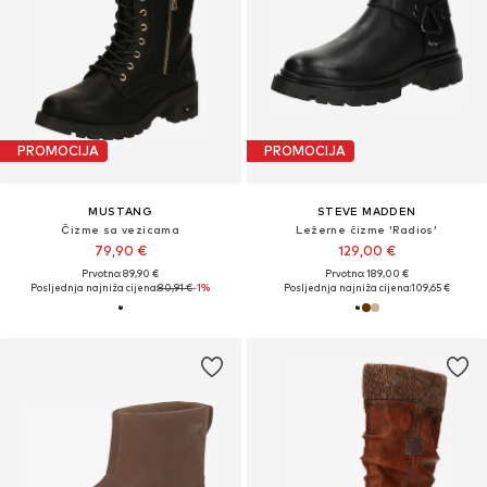
PROMOCIJA
PROMOCIJA
MUSTANG
STEVE MADDEN
Čizme sa vezicama
Ležerne čizme 'Radios'
79,90 €
129,00 €
Prvotno: 89,90 €
Prvotno: 189,00 €
Posljednja najniža cijena:
80,91 €
-1%
Posljednja najniža cijena:
109,65 €