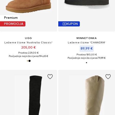
Premium
PROMOCIJA
KUPON
UGG
MINNETONKA
Ležerne čizme 'Australia Classic'
Ležerne čizme 'CHANDRA'
205,00 €
89,99 €
Prvotno: 229,00 €
Prvotno: 180,00 €
Posljednja najniža cijena:
194,65 €
Posljednja najniža cijena:
79,99 €