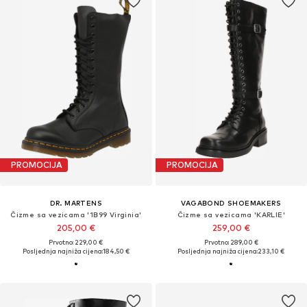
PROMOCIJA
PROMOCIJA
DR. MARTENS
VAGABOND SHOEMAKERS
Čizme sa vezicama '1B99 Virginia'
Čizme sa vezicama 'KARLIE'
205,00 €
259,00 €
Prvotno: 229,00 €
Prvotno: 289,00 €
Posljednja najniža cijena:
184,50 €
Posljednja najniža cijena:
233,10 €