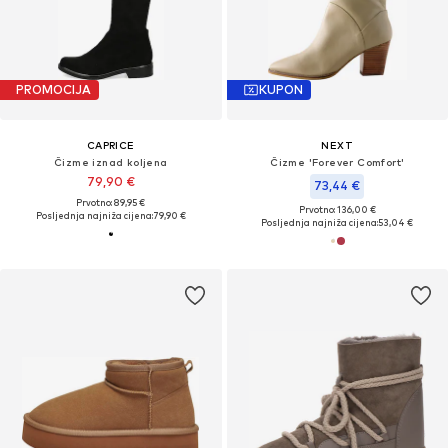
PROMOCIJA
KUPON
CAPRICE
NEXT
Čizme iznad koljena
Čizme 'Forever Comfort'
79,90 €
73,44 €
Prvotno: 89,95 €
Prvotno: 136,00 €
Posljednja najniža cijena:
79,90 €
Posljednja najniža cijena:
53,04 €