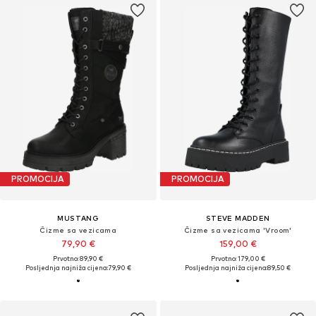
PROMOCIJA
PROMOCIJA
MUSTANG
STEVE MADDEN
Čizme sa vezicama
Čizme sa vezicama 'Vroom'
79,90 €
159,00 €
Prvotno: 89,90 €
Prvotno: 179,00 €
Posljednja najniža cijena:
79,90 €
Posljednja najniža cijena:
89,50 €