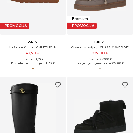
Premium
PROMOCIJA
PROMOCIJA
ONLY
INUIKII
Ležerne čizme 'ONLFELICIA'
Čizme za snijeg 'CLASSIC WEDGE'
47,90 €
229,00 €
Prvotno: 54,99 €
Prvotno: 259,00 €
Posljednja najniža cijena:
17,52 €
Posljednja najniža cijena:
229,00 €