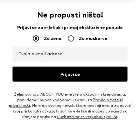
Ne propusti ništa!
Prijavi se za e-letak i primaj ekskluzivne ponude
Za žene
Za muškarce
Tvoja e-mail adresa
Prijavi se
Želim primati ABOUT YOU e-letke o aktualnim trendovima,
ponudama i kupon kodovima u skladu sa
Pravila o zaštiti
privatnosti
. Na kraju svakog newslettera postoji opcija za povući
svoj pristanak i otkazati daljnje e-letke ili možeš to učiniti sa
slanjem poruke na
sluzbazakorisnike@aboutyou.hr
.