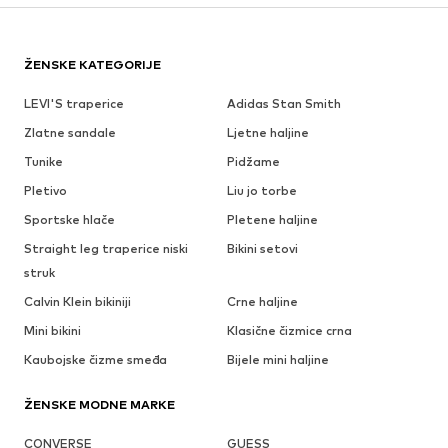
ŽENSKE KATEGORIJE
LEVI'S traperice
Adidas Stan Smith
Zlatne sandale
Ljetne haljine
Tunike
Pidžame
Pletivo
Liu jo torbe
Sportske hlače
Pletene haljine
Straight leg traperice niski
Bikini setovi
struk
Calvin Klein bikiniji
Crne haljine
Mini bikini
Klasične čizmice crna
Kaubojske čizme smeđa
Bijele mini haljine
ŽENSKE MODNE MARKE
CONVERSE
GUESS