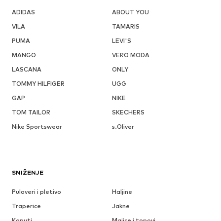
ADIDAS
ABOUT YOU
VILA
TAMARIS
PUMA
LEVI'S
MANGO
VERO MODA
LASCANA
ONLY
TOMMY HILFIGER
UGG
GAP
NIKE
TOM TAILOR
SKECHERS
Nike Sportswear
s.Oliver
SNIŽENJE
Puloveri i pletivo
Haljine
Traperice
Jakne
Kaputi
Majice i topovi