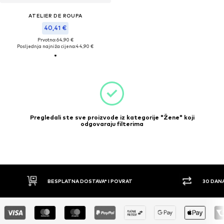
ATELIER DE ROUPA
40,41 €
Prvotno: 64,90 €
Posljednja najniža cijena:
44,90 €
Pregledali ste sve proizvode iz kategorije "Žene" koji
odgovaraju filterima
BESPLATNA DOSTAVA* I POVRAT
30 DAN