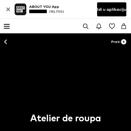
ABOUT YOU App
Idi u aplikaciju
(152.700)
Prati
Atelier de roupa