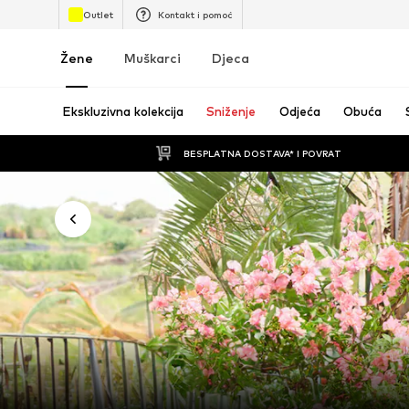
Outlet
Kontakt i pomoć
Žene
Muškarci
Djeca
Ekskluzivna kolekcija
Sniženje
Odjeća
Obuća
BESPLATNA DOSTAVA* I POVRAT