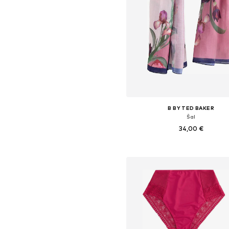
B BY TED BAKER
Šal
34,00 €
Dostupne veličine: One Size
Dodaj u košaricu