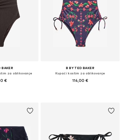
D BAKER
B BY TED BAKER
tim za oblikovanje
Kupaći kostim za oblikovanje
00 €
114,00 €
ne: M, L, XXXL
Dostupne veličine: L, XL, XXL, XXXL
košaricu
Dodaj u košaricu