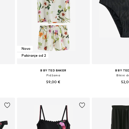
Novo
Pakiranje od 2
B BY TED BAKER
B BY TE
Pidžama
Bikini d
59,00 €
52,
 44
Dostupne veličine: S, M, L, XL, XXL
Dostupne veličine
Dodaj u košaricu
Dodaj u 