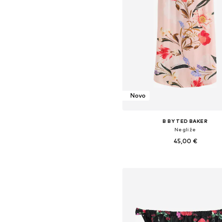
Novo
B BY TED BAKER
Negliže
45,00 €
Dostupne veličine: 38, 40, 42,
Dodaj u košaricu