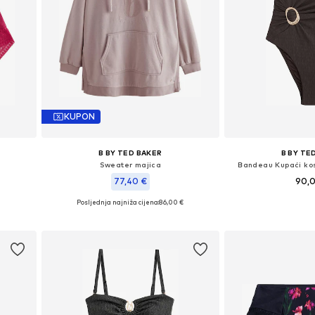
KUPON
B BY TED BAKER
B BY TE
Sweater majica
Bandeau Kupaći kos
77,40 €
90,
Posljednja najniža cijena:
86,00 €
 XXL
Dostupne veliči
Dostupno u više veličina
Dodaj u 
Dodaj u košaricu