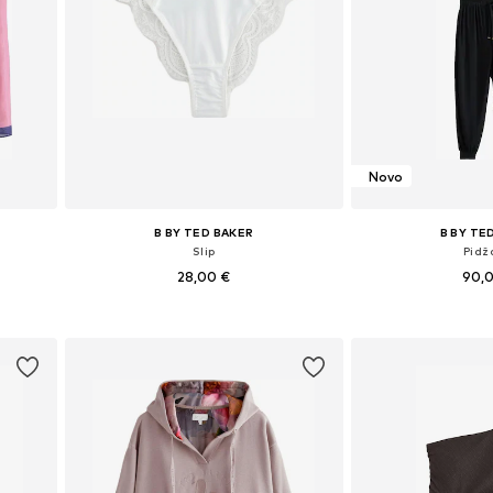
Novo
B BY TED BAKER
B BY TE
Slip
Pid
28,00 €
90,
Dostupne veličine: S, M, L, XL, XXXL
Dostupne veličine: S,
Dodaj u košaricu
Dodaj u 