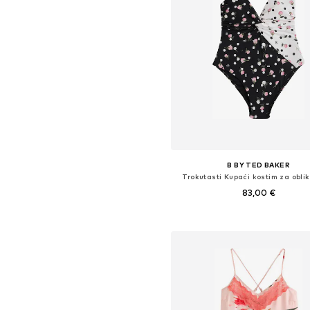
B BY TED BAKER
Trokutasti Kupaći kostim za obli
83,00 €
Dostupne veličine: L, XL
Dodaj u košaricu