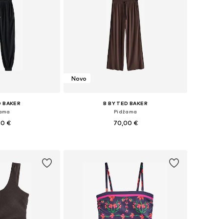
Novo
D BAKER
B BY TED BAKER
žama
Pidžama
00 €
70,00 €
 M, L, XL, XXL, XXXL
Dostupne veličine: S, M, L, XXL, XXXL, 4XL
košaricu
Dodaj u košaricu