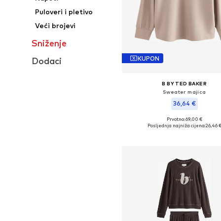
Puloveri i pletivo
Veći brojevi
Sniženje
KUPON
Dodaci
B BY TED BAKER
Sweater majica
36,64 €
Prvotno: 69,00 €
Dostupne veličine: M, L, XL, X
Posljednja najniža cijena:
26,46 
Dodaj u košaricu