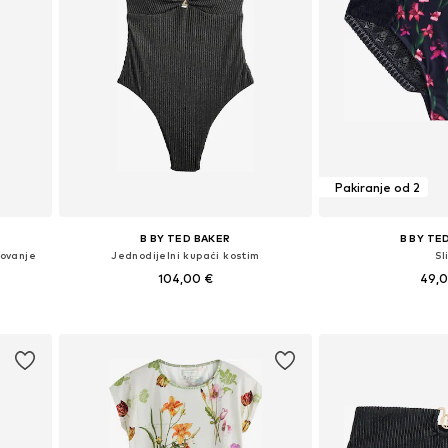
Pakiranje od 2
B BY TED BAKER
B BY TE
kovanje
Jednodijelni kupaći kostim
Sl
104,00 €
49,
Dostupne veličine: M, L, XXXL
Dostupne veličin
Dodaj u košaricu
Dodaj u 