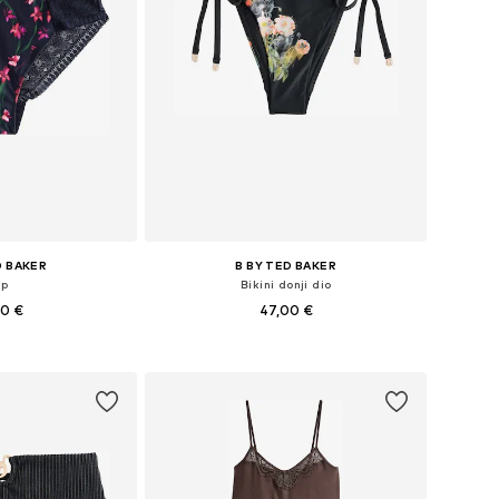
D BAKER
B BY TED BAKER
ip
Bikini donji dio
00 €
47,00 €
e: S, L, XL, XXL
Dostupne veličine: S, M, L, XL, XXXL
košaricu
Dodaj u košaricu