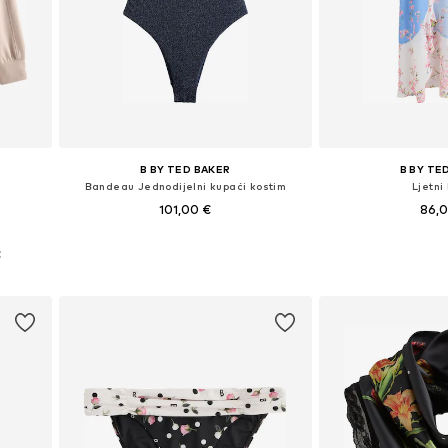
B BY TED BAKER
B BY TE
Bandeau Jednodijelni kupaći kostim
Ljetni
101,00 €
86,
Dostupno u više veličina
Dostupne veličin
XL
€
Dodaj u košaricu
Dodaj u 