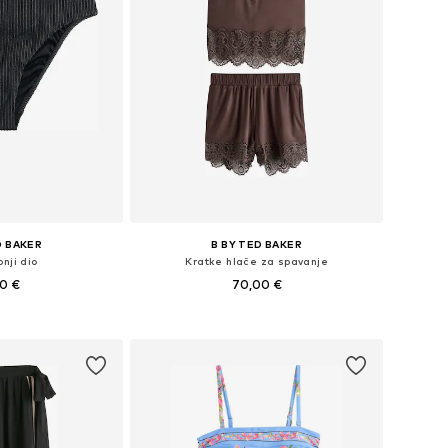
D BAKER
B BY TED BAKER
onji dio
Kratke hlače za spavanje
00 €
70,00 €
: M, L, XXL, 4XL
Dostupne veličine: M, L, XL, XXL
košaricu
Dodaj u košaricu