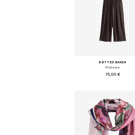
B BY TED BAKER
Pidžama
75,00 €
Dostupne veličine: XS, M, L, XXL, X
Dodaj u košaricu