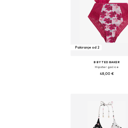
Pakiranje od 2
B BY TED BAKER
Hipster gaćice
48,00 €
Dostupne veličine: XS, M, L, XL,
Dodaj u košaricu