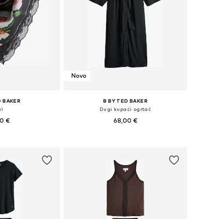
Novo
D BAKER
B BY TED BAKER
al
Dugi kupaći ogrtač
00 €
68,00 €
ine: One Size
Dostupne veličine: S, M, L, XL
košaricu
Dodaj u košaricu