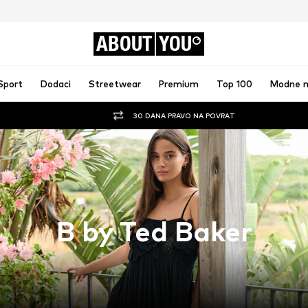
ABOUT
YOU
Sport
Dodaci
Streetwear
Premium
Top 100
Modne 
30 DANA PRAVO NA POVRAT
B by Ted Baker