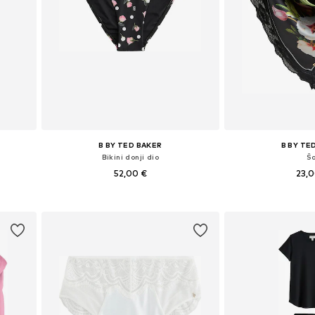
B BY TED BAKER
B BY TE
Bikini donji dio
Š
52,00 €
23,
XXL, 4XL
Dostupne veličine: M, L, XL, XXL
Dostupne velič
Dodaj u košaricu
Dodaj u 