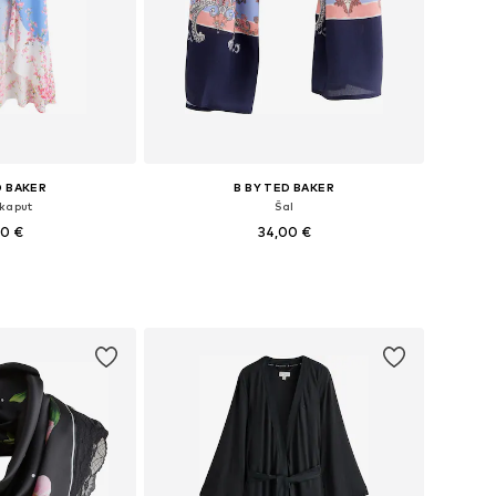
D BAKER
B BY TED BAKER
 kaput
Šal
00 €
34,00 €
e: XS, S-M, L-XL
Dostupne veličine: One Size
košaricu
Dodaj u košaricu