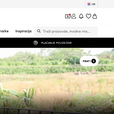
HR
1
marke
Inspiracija
PLAĆANJE POUZEĆEM
PRATI