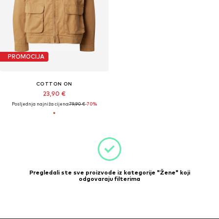
PROMOCIJA
COTTON ON
23,90 €
Posljednja najniža cijena:
79,90 €
-70%
Pregledali ste sve proizvode iz kategorije "Žene" koji
odgovaraju filterima