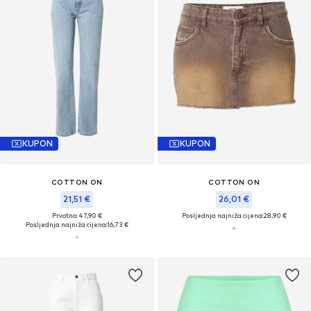
KUPON
KUPON
COTTON ON
COTTON ON
21,51 €
26,01 €
Prvotno: 47,90 €
Posljednja najniža cijena:
28,90 €
Posljednja najniža cijena:
16,73 €