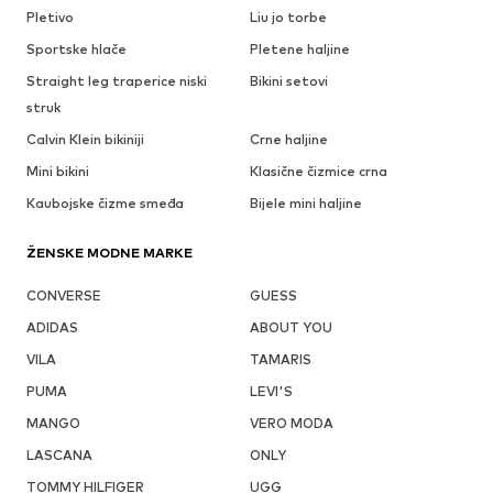
Pletivo
Liu jo torbe
Sportske hlače
Pletene haljine
Straight leg traperice niski
Bikini setovi
struk
Calvin Klein bikiniji
Crne haljine
Mini bikini
Klasične čizmice crna
Kaubojske čizme smeđa
Bijele mini haljine
ŽENSKE MODNE MARKE
CONVERSE
GUESS
ADIDAS
ABOUT YOU
VILA
TAMARIS
PUMA
LEVI'S
MANGO
VERO MODA
LASCANA
ONLY
TOMMY HILFIGER
UGG