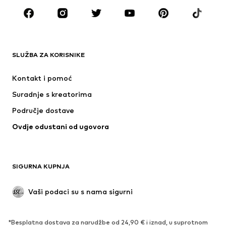
Dodaci
Premium
ODJEĆA
SLUŽBA ZA KORISNIKE
Novo
Popularno
Haljine
Traperice
Kontakt i pomoć
Majice i topovi
Hlače
Suradnje s kreatorima
Jakne
Puloveri i pletivo
Područje dostave
Donje rublje
Bluze i tunike
Ovdje odustani od ugovora
Kaputi
Suknje
Kupaći kostimi
Sweater majice i trenirke
Sakoi
Kombinezoni
SIGURNA KUPNJA
Veći brojevi
Odjeća za trudnice
Posebne prigode
Ekskluzivno
Vaši podaci su s nama sigurni
Recikliranje
*Besplatna dostava za narudžbe od 24,90 € i iznad, u suprotnom
OBUĆA