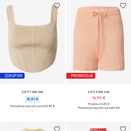
KUPON
PROMOCIJA
COTTON ON
COTTON ON
16,90 €
18,81 €
Prvotno: 24,90 €
Posljednja najniža cijena:
20,90 €
Posljednja najniža cijena:
6,76 €