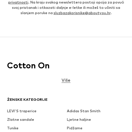
privatnosti
. Na kraju svakog newslettera postoji opcija za povući
svoj pristanak i otkazati daljnje e-letke ili možeš to učiniti sa
slanjem poruke na
sluzbazakorisnike@aboutyou.hr
.
Cotton On
Više
ŽENSKE KATEGORIJE
LEVI'S traperice
Adidas Stan Smith
Zlatne sandale
Ljetne haljine
Tunike
Pidžame