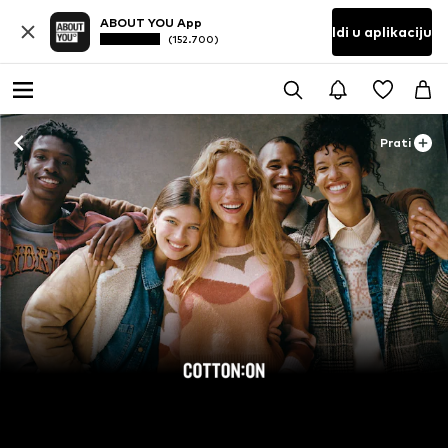
ABOUT YOU App
Idi u aplikaciju
(152.700)
Prati