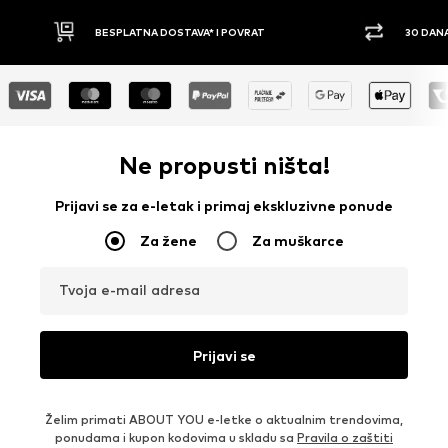
30 DANA PRAVO NA POVRAT
PLAĆ
Ne propusti ništa!
Prijavi se za e-letak i primaj ekskluzivne ponude
Za žene
Za muškarce
Tvoja e-mail adresa
Prijavi se
Želim primati ABOUT YOU e-letke o aktualnim trendovima,
ponudama i kupon kodovima u skladu sa
Pravila o zaštiti