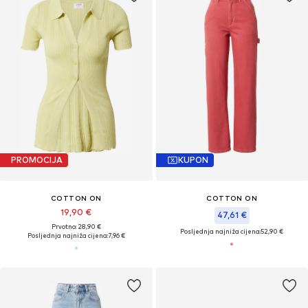
PROMOCIJA
KUPON
COTTON ON
COTTON ON
19,90 €
47,61 €
Prvotno: 28,90 €
Posljednja najniža cijena:
52,90 €
Posljednja najniža cijena:
7,96 €