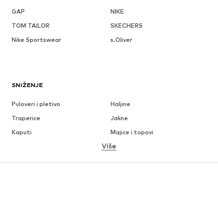
GAP
NIKE
TOM TAILOR
SKECHERS
Nike Sportswear
s.Oliver
SNIŽENJE
Puloveri i pletivo
Haljine
Traperice
Jakne
Kaputi
Majice i topovi
Više
Hlače
Donje rublje
Suknje
Bluze i tunike
Sweater majice i trenirke
Sakoi
Kupaći kostimi
Kombinezoni
Veći brojevi
Odjeća za trudnice
Obuća
Sport