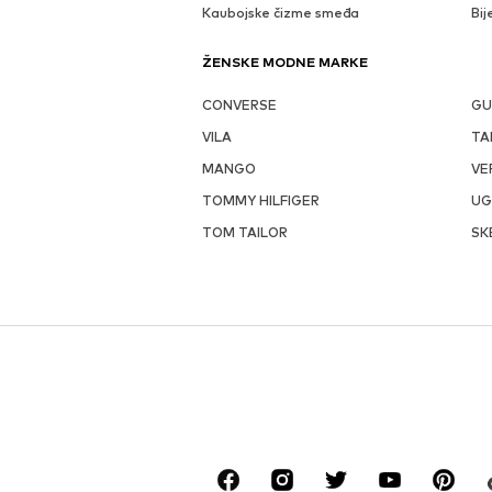
Kaubojske čizme smeđa
Bij
ŽENSKE MODNE MARKE
CONVERSE
GU
VILA
TA
MANGO
VE
TOMMY HILFIGER
U
TOM TAILOR
SK