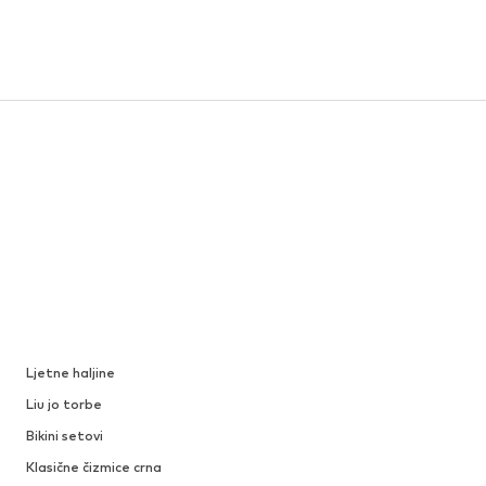
Ljetne haljine
Liu jo torbe
Bikini setovi
Klasične čizmice crna