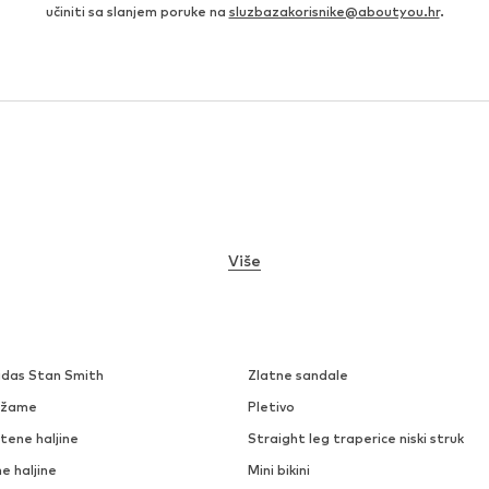
učiniti sa slanjem poruke na
sluzbazakorisnike@aboutyou.hr
.
Više
idas Stan Smith
Zlatne sandale
džame
Pletivo
tene haljine
Straight leg traperice niski struk
e haljine
Mini bikini