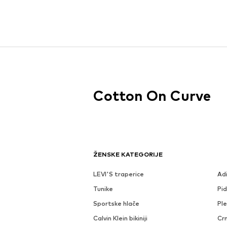
Cotton On Curve
ŽENSKE KATEGORIJE
LEVI'S traperice
Ad
Tunike
Pi
Sportske hlače
Ple
Calvin Klein bikiniji
Crn