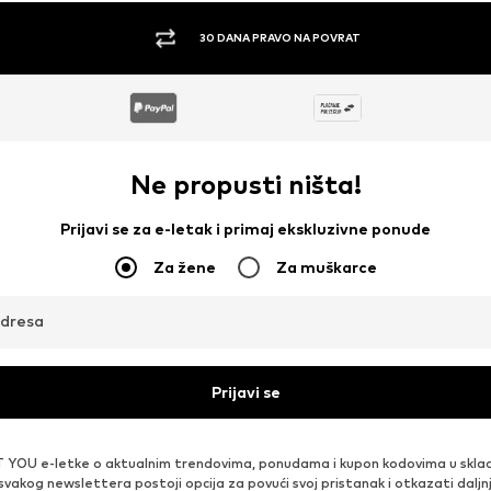
30 DANA PRAVO NA POVRAT
Ne propusti ništa!
Prijavi se za e-letak i primaj ekskluzivne ponude
Za žene
Za muškarce
adresa
Prijavi se
 YOU e-letke o aktualnim trendovima, ponudama i kupon kodovima u skla
 svakog newslettera postoji opcija za povući svoj pristanak i otkazati daljn