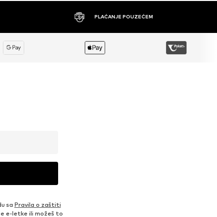
PLAĆANJE POUZEĆEM
du sa
Pravila o zaštiti
je e-letke ili možeš to