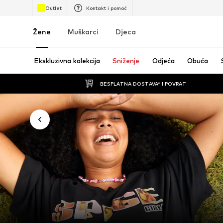
Outlet
Kontakt i pomoć
Žene
Muškarci
Djeca
Ekskluzivna kolekcija
Sniženje
Odjeća
Obuća
BESPLATNA DOSTAVA* I POVRAT