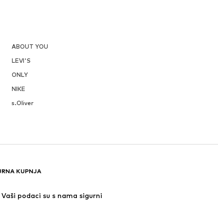
ABOUT YOU
LEVI'S
ONLY
NIKE
s.Oliver
URNA KUPNJA
Vaši podaci su s nama sigurni