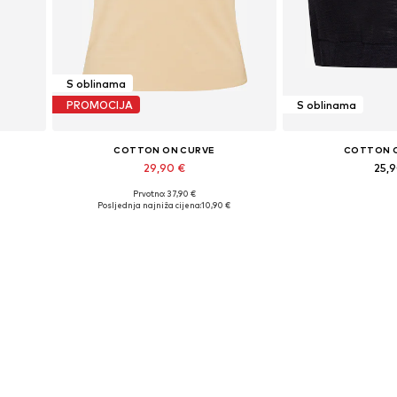
S oblinama
PROMOCIJA
S oblinama
COTTON ON CURVE
COTTON 
29,90 €
25,
Prvotno: 37,90 €
Dostupne veličine: XXXL, 5XL
Dostupne vel
Posljednja najniža cijena:
10,90 €
Dodaj u košaricu
Dodaj u 