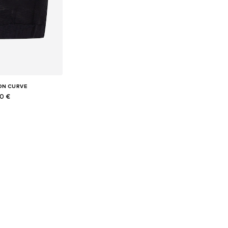
ON CURVE
90 €
ičine: XXXL
košaricu