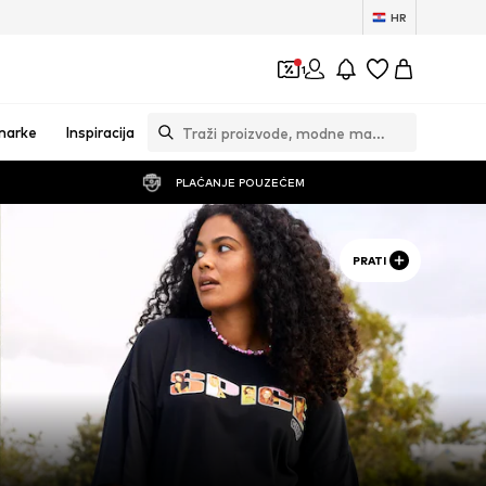
HR
1
marke
Inspiracija
PLAĆANJE POUZEĆEM
PRATI