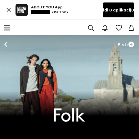
ABOUT YOU App
Idi u aplikaciju
(152.700)
Prati