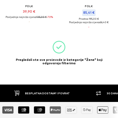
FOLK
FOLK
39,90 €
85,41 €
Posljednja najniža cijena:
135,00 €
-70%
Prvotno: 195,00 €
Posljednja najniža cijena:
66,43 €
Pregledali ste sve proizvode iz kategorije "Žene" koji
odgovaraju filterima
BESPLATNA DOSTAVA* I POVRAT
30 DAN