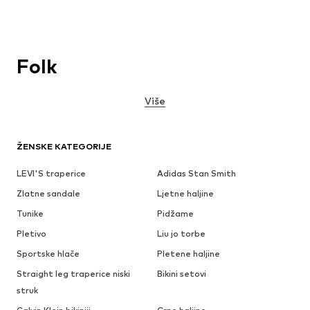
Folk
Više
ŽENSKE KATEGORIJE
LEVI'S traperice
Adidas Stan Smith
Zlatne sandale
Ljetne haljine
Tunike
Pidžame
Pletivo
Liu jo torbe
Sportske hlače
Pletene haljine
Straight leg traperice niski
Bikini setovi
struk