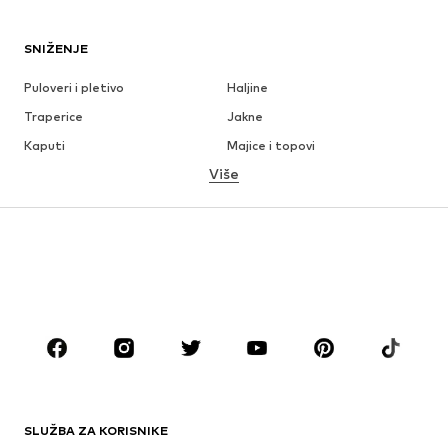
SNIŽENJE
Puloveri i pletivo
Haljine
Traperice
Jakne
Kaputi
Majice i topovi
Više
Hlače
Donje rublje
Suknje
Bluze i tunike
Sweater majice i trenirke
Sakoi
Kupaći kostimi
Kombinezoni
Veći brojevi
Odjeća za trudnice
Obuća
Sport
Dodaci
Premium
ODJEĆA
SLUŽBA ZA KORISNIKE
Novo
Popularno