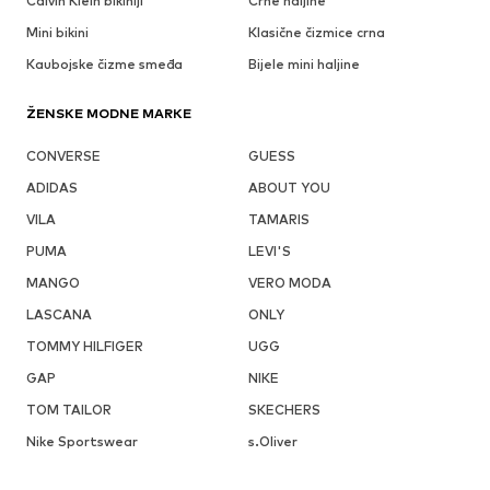
Calvin Klein bikiniji
Crne haljine
Mini bikini
Klasične čizmice crna
Kaubojske čizme smeđa
Bijele mini haljine
ŽENSKE MODNE MARKE
CONVERSE
GUESS
ADIDAS
ABOUT YOU
VILA
TAMARIS
PUMA
LEVI'S
MANGO
VERO MODA
LASCANA
ONLY
TOMMY HILFIGER
UGG
GAP
NIKE
TOM TAILOR
SKECHERS
Nike Sportswear
s.Oliver