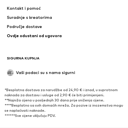
Haljine
Traperice
Kontakt i pomoć
Majice i topovi
Hlače
Suradnje s kreatorima
Jakne
Puloveri i pletivo
Područje dostave
Donje rublje
Bluze i tunike
Ovdje odustani od ugovora
Kaputi
Suknje
Kupaći kostimi
Sweater majice i trenirke
Sakoi
Kombinezoni
SIGURNA KUPNJA
Veći brojevi
Odjeća za trudnice
Posebne prigode
Ekskluzivno
Vaši podaci su s nama sigurni
Recikliranje
*Besplatna dostava za narudžbe od 24,90 € i iznad, u suprotnom
OBUĆA
naknada za dostavu i usluge od 2,90 € će biti primijenjeni.
**Najniža cijena u posljednjih 30 dana prije sniženja cijene.
Novo
Popularno
****Besplatno sa svih domaćih mreža. Za pozive iz inozemstva mogu
se naplaćivati ​​naknade.
Tenisice
Čizmice
******Sve cijene uključuju PDV.
Salonke & visoke pete
Čizme
Sandale
Niske cipele