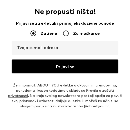
Ne propusti ništa!
Prijavi se za e-letak i primaj ekskluzivne ponude
Za žene
Za muškarce
Tvoja e-mail adresa
Prijavi se
Želim primati ABOUT YOU e-letke o aktualnim trendovima,
ponudama i kupon kodovima u skladu sa
Pravila o zaštiti
privatnosti
. Na kraju svakog newslettera postoji opcija za povući
svoj pristanak i otkazati daljnje e-letke ili možeš to učiniti sa
slanjem poruke na
sluzbazakorisnike@aboutyou.hr
.