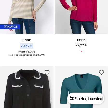
KUPON
HEINE
HEINE
29,99 €
20,69 €
Prvotno: 29,99 €
Posljednja najniža cijena:
16,09 €
Filtriraj i sortiraj