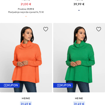
21,00 €
39,99 €
Prvotno: 39,99 €
Posljednja najniža cijena:
14,70 €
KUPON
KUPON
HEINE
HEINE
31,49 €
31,49 €