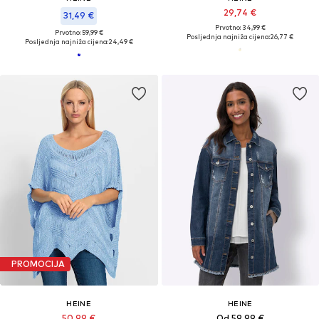
29,74 €
31,49 €
Prvotno: 34,99 €
Prvotno: 59,99 €
Posljednja najniža cijena:
26,77 €
Posljednja najniža cijena:
24,49 €
PROMOCIJA
HEINE
HEINE
50,99 €
Od 59,99 €