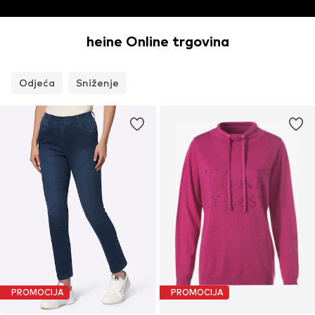
heine Online trgovina
Odjeća
Sniženje
PROMOCIJA
PROMOCIJA