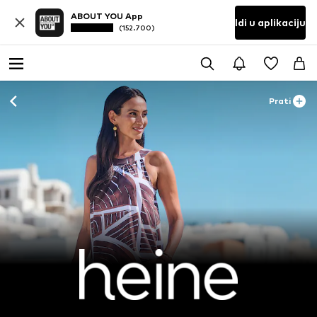
ABOUT YOU App
Idi u aplikaciju
(152.700)
Prati