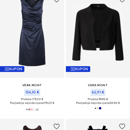
KUPON
KUPON
VERA MONT
VERA MONT
134,10 €
62,91 €
Prvotno: 179,00 €
Prvotno: 99,90 €
Posljednja najniža cijena:
119,20 €
Posljednja najniža cijena:
50,94 €
+
2