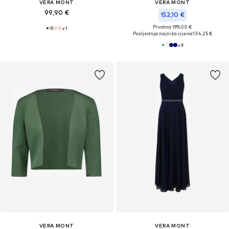
VERA MONT
VERA MONT
99,90 €
152,10 €
Prvotno: 199,00 €
+
1
Posljednja najniža cijena:
134,25 €
+
9
VERA MONT
VERA MONT