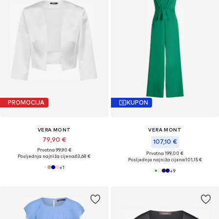
PROMOCIJA
KUPON
VERA MONT
VERA MONT
79,90 €
107,10 €
Prvotno: 99,90 €
Prvotno: 199,00 €
Posljednja najniža cijena:
63,68 €
Posljednja najniža cijena:
101,15 €
+
1
+
9