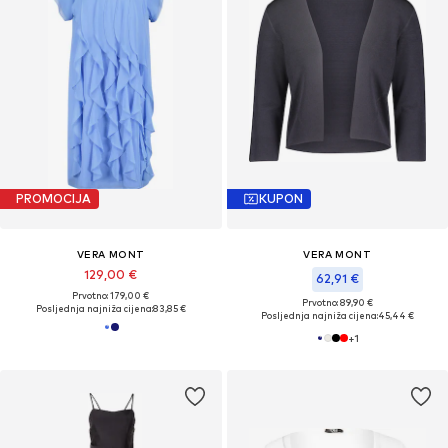
PROMOCIJA
KUPON
VERA MONT
VERA MONT
129,00 €
62,91 €
Prvotno: 179,00 €
Prvotno: 89,90 €
Posljednja najniža cijena:
83,85 €
Posljednja najniža cijena:
45,44 €
+
1