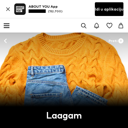
ABOUT YOU App
Idi u aplikaciju
(152.700)
Prati
Laagam