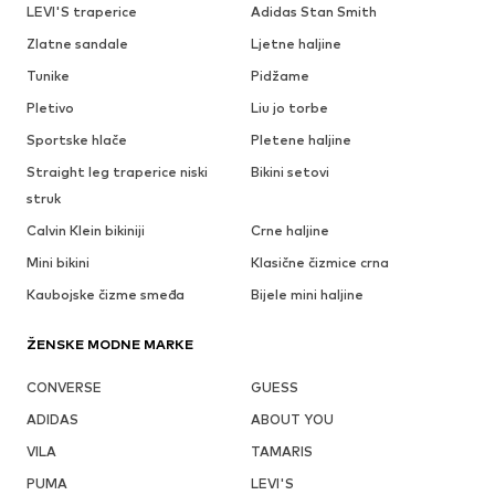
LEVI'S traperice
Adidas Stan Smith
Zlatne sandale
Ljetne haljine
Tunike
Pidžame
Pletivo
Liu jo torbe
Sportske hlače
Pletene haljine
Straight leg traperice niski
Bikini setovi
struk
Calvin Klein bikiniji
Crne haljine
Mini bikini
Klasične čizmice crna
Kaubojske čizme smeđa
Bijele mini haljine
ŽENSKE MODNE MARKE
CONVERSE
GUESS
ADIDAS
ABOUT YOU
VILA
TAMARIS
PUMA
LEVI'S