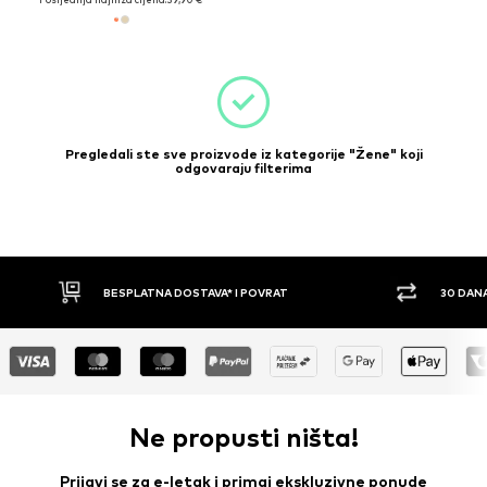
Pregledali ste sve proizvode iz kategorije "Žene" koji
odgovaraju filterima
BESPLATNA DOSTAVA* I POVRAT
30 DANA
Ne propusti ništa!
Prijavi se za e-letak i primaj ekskluzivne ponude