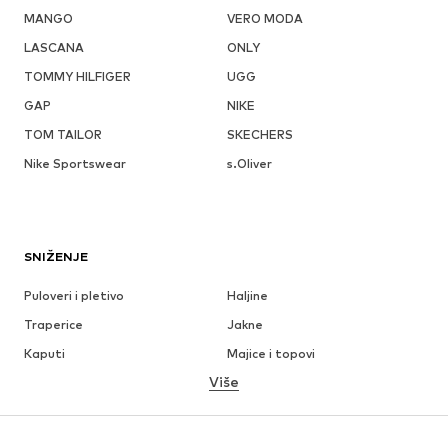
MANGO
VERO MODA
LASCANA
ONLY
TOMMY HILFIGER
UGG
GAP
NIKE
TOM TAILOR
SKECHERS
Nike Sportswear
s.Oliver
SNIŽENJE
Puloveri i pletivo
Haljine
Traperice
Jakne
Kaputi
Majice i topovi
Više
Hlače
Donje rublje
Suknje
Bluze i tunike
Sweater majice i trenirke
Sakoi