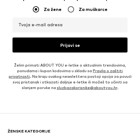
Za žene
Za muškarce
Tvoja e-mail adresa
Prijavi se
Želim primati ABOUT YOU e-letke o aktualnim trendovima,
ponudama i kupon kodovima u skladu sa
Pravila o zaštiti
privatnosti
. Na kraju svakog newslettera postoji opcija za povući
svoj pristanak i otkazati daljnje e-letke ili možeš to učiniti sa
slanjem poruke na
sluzbazakorisnike@aboutyou.hr
.
ŽENSKE KATEGORIJE