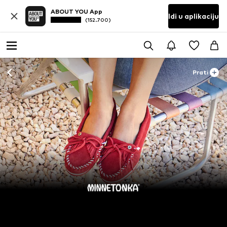
ABOUT YOU App
Idi u aplikaciju
(152.700)
Prati