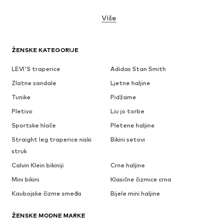
Više
ŽENSKE KATEGORIJE
LEVI'S traperice
Adidas Stan Smith
Zlatne sandale
Ljetne haljine
Tunike
Pidžame
Pletivo
Liu jo torbe
Sportske hlače
Pletene haljine
Straight leg traperice niski
Bikini setovi
struk
Calvin Klein bikiniji
Crne haljine
Mini bikini
Klasične čizmice crna
Kaubojske čizme smeđa
Bijele mini haljine
ŽENSKE MODNE MARKE