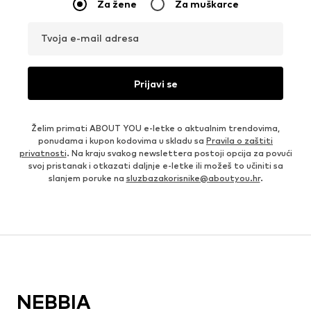
Za žene
Za muškarce
Tvoja e-mail adresa
Prijavi se
Želim primati ABOUT YOU e-letke o aktualnim trendovima,
ponudama i kupon kodovima u skladu sa
Pravila o zaštiti
privatnosti
. Na kraju svakog newslettera postoji opcija za povući
svoj pristanak i otkazati daljnje e-letke ili možeš to učiniti sa
slanjem poruke na
sluzbazakorisnike@aboutyou.hr
.
NEBBIA