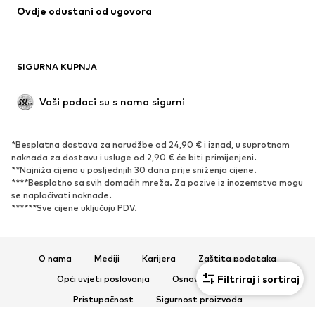
Ovdje odustani od ugovora
Kaputi
Suknje
Kupaći kostimi
Sweater majice i trenirke
Sakoi
Kombinezoni
SIGURNA KUPNJA
Veći brojevi
Odjeća za trudnice
Posebne prigode
Ekskluzivno
Vaši podaci su s nama sigurni
Recikliranje
*Besplatna dostava za narudžbe od 24,90 € i iznad, u suprotnom
OBUĆA
naknada za dostavu i usluge od 2,90 € će biti primijenjeni.
**Najniža cijena u posljednjih 30 dana prije sniženja cijene.
Novo
Popularno
****Besplatno sa svih domaćih mreža. Za pozive iz inozemstva mogu
se naplaćivati ​​naknade.
Tenisice
Čizmice
******Sve cijene uključuju PDV.
Salonke & visoke pete
Čizme
Sandale
Niske cipele
Sportska obuća
Balerinke
O nama
Mediji
Karijera
Zaštita podataka
Natikače
Papuče
Filtriraj i sortiraj
Opći uvjeti poslovanja
Osnovne informacije
Ekskluzivno
Pristupačnost
Sigurnost proizvoda