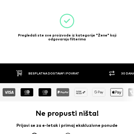
Pregledali ste sve proizvode iz kategorije "Žene" koji
odgovaraju filterima
BESPLATNA DOSTAVA* I POVRAT
30 DAN
Ne propusti ništa!
Prijavi se za e-letak i primaj ekskluzivne ponude