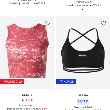
Prvotno: 44,90 €
Prvotno: 54,90 €
Posljednja najniža cijena:
13,16 €
Posljednja najniža cijena:
19,74 €
PROMOCIJA
KUPON
NEBBIA
NEBBIA
14,90 €
24,21 €
Prvotno: 49,90 €
Prvotno: 44,90 €
Posljednja najniža cijena:
15,92 €
-6%