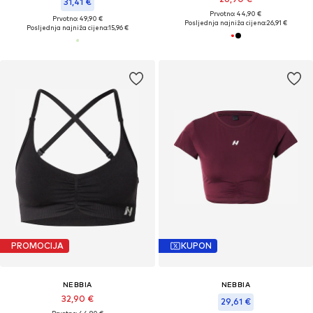
31,41 €
Prvotno: 44,90 €
Prvotno: 49,90 €
Posljednja najniža cijena:
26,91 €
Posljednja najniža cijena:
15,96 €
PROMOCIJA
KUPON
NEBBIA
NEBBIA
32,90 €
29,61 €