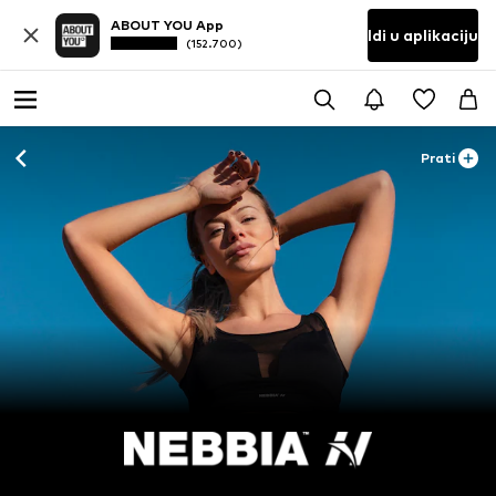
ABOUT YOU App
Idi u aplikaciju
(152.700)
Prati