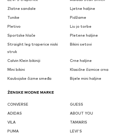
Zlatne sandale
Ljetne haljine
Tunike
Pidžame
Pletivo
Liu jo torbe
Sportske hlače
Pletene haljine
Straight leg traperice niski
Bikini setovi
struk
Calvin Klein bikiniji
Crne haljine
Mini bikini
Klasične čizmice crna
Kaubojske čizme smeđa
Bijele mini haljine
ŽENSKE MODNE MARKE
CONVERSE
GUESS
ADIDAS
ABOUT YOU
VILA
TAMARIS
PUMA
LEVI'S