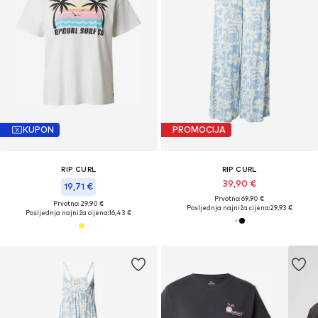
KUPON
PROMOCIJA
RIP CURL
RIP CURL
39,90 €
19,71 €
Prvotno: 69,90 €
Prvotno: 29,90 €
Posljednja najniža cijena:
29,93 €
Posljednja najniža cijena:
16,43 €