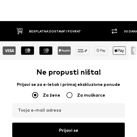
30 DANA PRAVO NA POVRAT
PLAĆ
Ne propusti ništa!
Prijavi se za e-letak i primaj ekskluzivne ponude
Za žene
Za muškarce
Tvoja e-mail adresa
Prijavi se