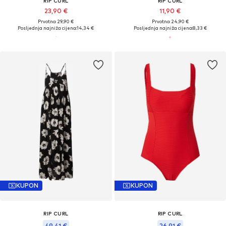
RIP CURL
RIP CURL
23,90 €
11,90 €
Prvotno: 29,90 €
Prvotno: 24,90 €
Posljednja najniža cijena:
14,34 €
Posljednja najniža cijena:
8,33 €
KUPON
KUPON
RIP CURL
RIP CURL
49,41 €
26,91 €