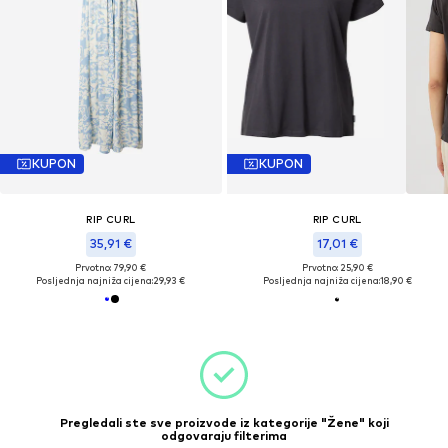
KUPON
KUPON
RIP CURL
RIP CURL
35,91 €
17,01 €
Prvotno: 79,90 €
Prvotno: 25,90 €
Posljednja najniža cijena:
29,93 €
Posljednja najniža cijena:
18,90 €
Pregledali ste sve proizvode iz kategorije "Žene" koji
odgovaraju filterima