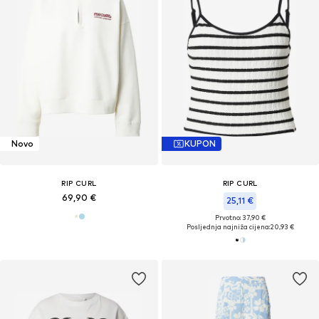
Novo
KUPON
RIP CURL
RIP CURL
69,90 €
25,11 €
Prvotno: 37,90 €
Posljednja najniža cijena:
20,93 €