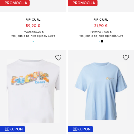
PROMOCIJA
PROMOCIJA
RIP CURL
RIP CURL
59,90 €
21,90 €
Prvotno: 69,90 €
Prvotno: 37,90 €
Posljednja najniža cijena:
23,96 €
Posljednja najniža cijena:
16,43 €
KUPON
KUPON