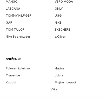
MANGO
VERO MODA
LASCANA
ONLY
TOMMY HILFIGER
UGG
GAP
NIKE
TOM TAILOR
SKECHERS
Nike Sportswear
s.Oliver
SNIŽENJE
Puloveri i pletivo
Haljine
Traperice
Jakne
Kaputi
Majice i topovi
Više
Hlače
Donje rublje
Suknje
Bluze i tunike
Sweater majice i trenirke
Sakoi