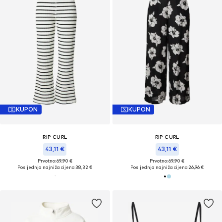
KUPON
KUPON
RIP CURL
RIP CURL
43,11 €
43,11 €
Prvotno: 69,90 €
Prvotno: 69,90 €
Posljednja najniža cijena:
38,32 €
Posljednja najniža cijena:
26,96 €