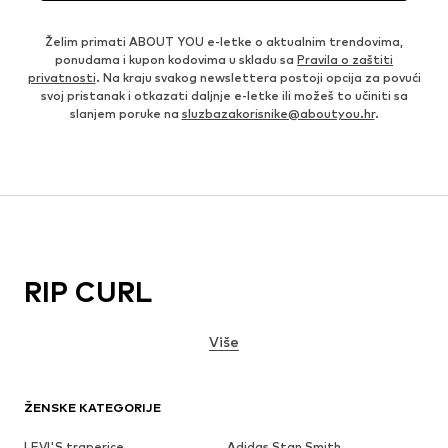
Želim primati ABOUT YOU e-letke o aktualnim trendovima,
ponudama i kupon kodovima u skladu sa
Pravila o zaštiti
privatnosti
. Na kraju svakog newslettera postoji opcija za povući
svoj pristanak i otkazati daljnje e-letke ili možeš to učiniti sa
slanjem poruke na
sluzbazakorisnike@aboutyou.hr
.
RIP CURL
Više
ŽENSKE KATEGORIJE
LEVI'S traperice
Adidas Stan Smith