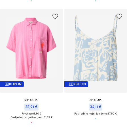
KUPON
KUPON
RIP CURL
RIP CURL
35,91 €
34,11 €
Prvotno: 69,90 €
Posljednja najniža cijena:
37,90 €
Posljednja najniža cijena:
31,92 €