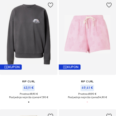
KUPON
KUPON
RIP CURL
RIP CURL
43,11 €
49,41 €
Prvotno: 69,90 €
Prvotno: 69,90 €
Posljednja najniža cijena:
47,90 €
Posljednja najniža cijena:
54,90 €