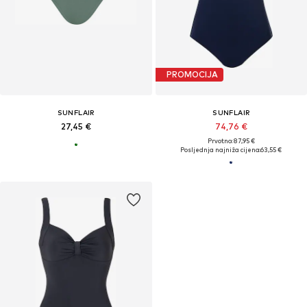
PROMOCIJA
SUNFLAIR
SUNFLAIR
27,45 €
74,76 €
Prvotno: 87,95 €
Posljednja najniža cijena:
63,55 €