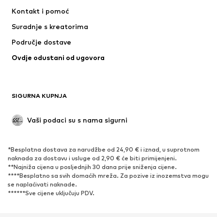
Haljine
Traperice
Kontakt i pomoć
Majice i topovi
Hlače
Suradnje s kreatorima
Jakne
Puloveri i pletivo
Područje dostave
Donje rublje
Bluze i tunike
Ovdje odustani od ugovora
Kaputi
Suknje
Kupaći kostimi
Sweater majice i trenirke
Sakoi
Kombinezoni
SIGURNA KUPNJA
Veći brojevi
Odjeća za trudnice
Posebne prigode
Ekskluzivno
Vaši podaci su s nama sigurni
Recikliranje
*Besplatna dostava za narudžbe od 24,90 € i iznad, u suprotnom
OBUĆA
naknada za dostavu i usluge od 2,90 € će biti primijenjeni.
**Najniža cijena u posljednjih 30 dana prije sniženja cijene.
Novo
Popularno
****Besplatno sa svih domaćih mreža. Za pozive iz inozemstva mogu
se naplaćivati ​​naknade.
Tenisice
Čizmice
******Sve cijene uključuju PDV.
Salonke & visoke pete
Čizme
Sandale
Niske cipele