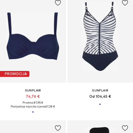
PROMOCIJA
SUNFLAIR
SUNFLAIR
74,76 €
Od 104,45 €
Prvotno: 87,95 €
Posljednja najniža cijena:
67,28 €