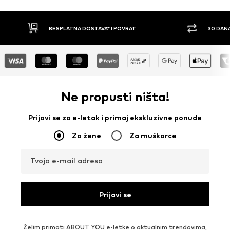
30 DANA PRAVO NA POVRAT
PLAĆ
Ne propusti ništa!
Prijavi se za e-letak i primaj ekskluzivne ponude
Za žene
Za muškarce
Tvoja e-mail adresa
Prijavi se
Želim primati ABOUT YOU e-letke o aktualnim trendovima,