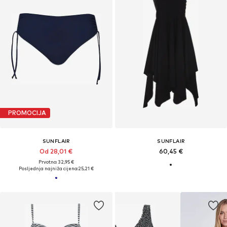
PROMOCIJA
SUNFLAIR
SUNFLAIR
Od 28,01 €
60,45 €
Prvotno: 32,95 €
Posljednja najniža cijena:
25,21 €