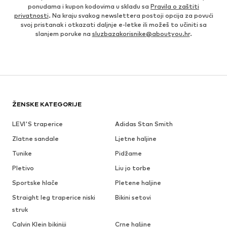
ponudama i kupon kodovima u skladu sa
Pravila o zaštiti
privatnosti
. Na kraju svakog newslettera postoji opcija za povući
svoj pristanak i otkazati daljnje e-letke ili možeš to učiniti sa
slanjem poruke na
sluzbazakorisnike@aboutyou.hr
.
ŽENSKE KATEGORIJE
LEVI'S traperice
Adidas Stan Smith
Zlatne sandale
Ljetne haljine
Tunike
Pidžame
Pletivo
Liu jo torbe
Sportske hlače
Pletene haljine
Straight leg traperice niski
Bikini setovi
struk
Calvin Klein bikiniji
Crne haljine