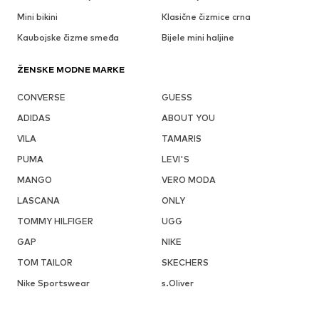
Mini bikini
Klasične čizmice crna
Kaubojske čizme smeđa
Bijele mini haljine
ŽENSKE MODNE MARKE
CONVERSE
GUESS
ADIDAS
ABOUT YOU
VILA
TAMARIS
PUMA
LEVI'S
MANGO
VERO MODA
LASCANA
ONLY
TOMMY HILFIGER
UGG
GAP
NIKE
TOM TAILOR
SKECHERS
Nike Sportswear
s.Oliver