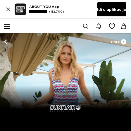
ABOUT YOU App
Idi u aplikaciju
(152.700)
Prati