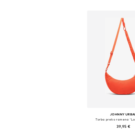
Dodaj u košar
JOHNNY URBA
Torba preko ramena 'L
39,95 €