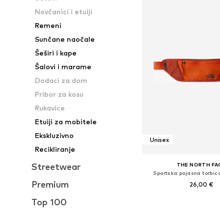
Novčanici i etuiji
Remeni
Sunčane naočale
Šeširi i kape
Šalovi i marame
Dodaci za dom
Pribor za kosu
Rukavice
Etuiji za mobitele
Ekskluzivno
Unisex
Recikliranje
Streetwear
THE NORTH FA
Sportska pojasna torbica
Premium
26,00 €
Top 100
Dostupne veličine: O
Dodaj u košar