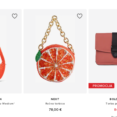
icu
Dodaj u košaricu
Dodaj 
PROMOCIJA
N
NEXT
BOL
ou Medium'
Ručna torbica
Torba 
78,00 €
8