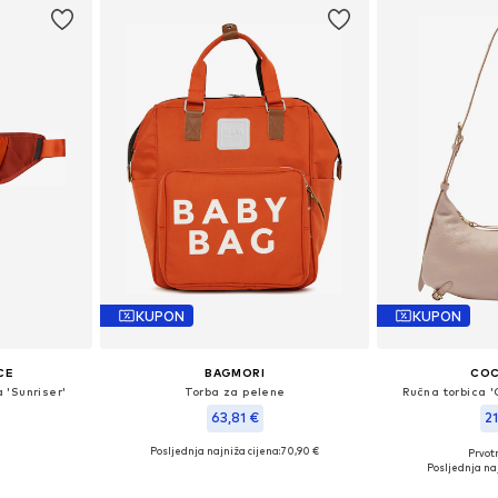
KUPON
KUPON
CE
BAGMORI
COC
 'Sunriser'
Torba za pelene
Ručna torbica '
63,81 €
2
Posljednja najniža cijena:
+
4
70,90 €
Prvot
ne Size
Dostupne veličine: One Size
Dostupne ve
Posljednja naj
icu
Dodaj u košaricu
Dodaj 