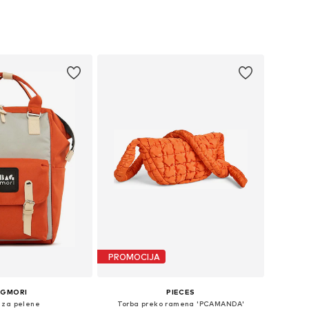
+
4
ličine: One Size
Dostupne veličine: XS-XL
u košaricu
Dodaj u košaricu
PROMOCIJA
AGMORI
PIECES
 za pelene
Torba preko ramena 'PCAMANDA'