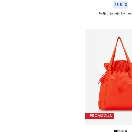
63,81 €
Posljednja najniža cijena
+
5
Dostupne veličine: O
Dodaj u košar
PROMOCIJA
KIPLING