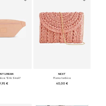
NY URBAN
NEXT
bica 'Erik Small'
Pismo torbica
9,95 €
40,00 €
+
11
veličine: XS-XL
Dostupne veličine: One Size
u košaricu
Dodaj u košaricu