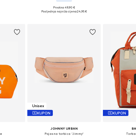
Prvotno: 49,90 €
XS-XL
Dostupne ve
Dostupne veličine: One Size
Posljednja najniža cijena:
24,95 €
icu
Dodaj 
Dodaj u košaricu
Unisex
KUPON
KUPON
JOHNNY URBAN
B
ne
Pojasna torbica 'Jimmy'
Torba