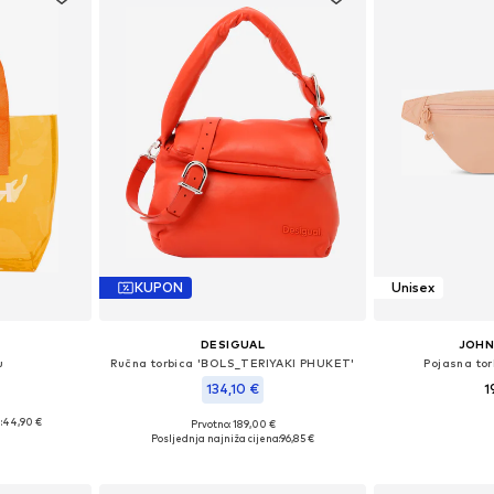
KUPON
Unisex
DESIGUAL
JOHN
u
Ručna torbica 'BOLS_TERIYAKI PHUKET'
Pojasna tor
134,10 €
1
:
44,90 €
Prvotno: 189,00 €
Dostupne 
ne Size
Dostupne veličine: One Size
Posljednja najniža cijena:
96,85 €
Dodaj 
icu
Dodaj u košaricu