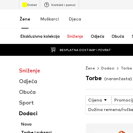
Outlet
Kontakt i pomoć
Žene
Muškarci
Djeca
Ekskluzivna kolekcija
Sniženje
Odjeća
Obuća
BESPLATNA DOSTAVA* I POVRAT
Žene
Dodaci
Torbe 
Sniženje
Torbe
(narančasta)
Odjeća
Obuća
Cijena
Promoci
Sport
Dužina remena/ručk
Dodaci
Novo
Torbe i ruksaci