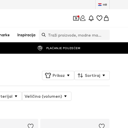
HR
1
marke
Inspiracija
PLAĆANJE POUZEĆEM
Prikaz
Sortiraj
terijal
Veličina (volumen)