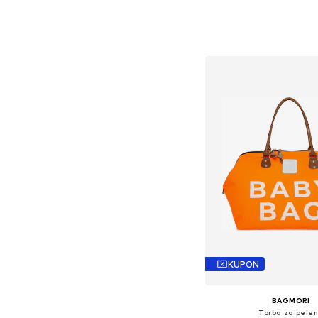
+
4
Dostupne veličine: 
Dodaj u košar
KUPON
BAGMORI
Torba za pele