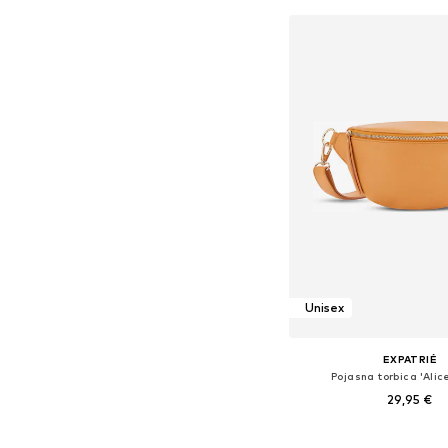
Unisex
EXPATRIÉ
Pojasna torbica 'Alic
29,95 €
+
7
Dostupne veličine: 