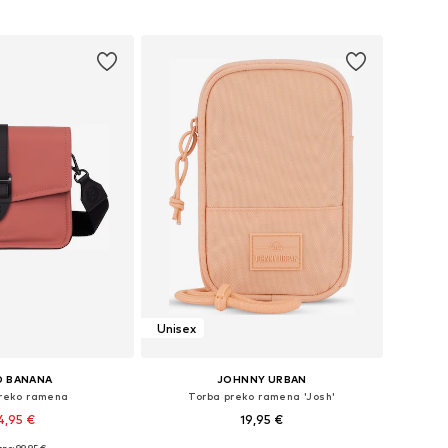
u košaricu
Dodaj u košaricu
Unisex
D BANANA
JOHNNY URBAN
preko ramena
Torba preko ramena 'Josh'
4,95 €
19,95 €