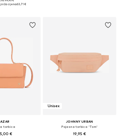
no: 99,95 €
ličine: One Size
Dostupne veličine: One Size
jniža cijena:
63,71 €
u košaricu
Dodaj u košaricu
Unisex
KAZAR
JOHNNY URBAN
a torbica
Pojasna torbica 'Tom'
5,00 €
19,95 €