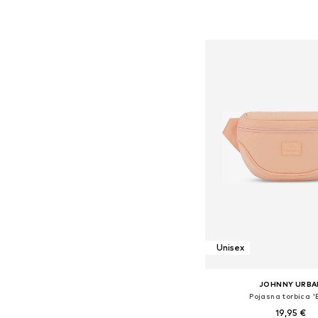
Dostupne veličine: O
Dodaj u košar
Unisex
JOHNNY URBA
Pojasna torbica '
19,95 €