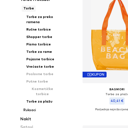
Torbe
Torbe za preko
ramena
Ručne torbice
Shopper torbe
Pismo torbice
Torbe za rame
Pojasne torbice
Vrećaste torbe
Poslovne torbe
KUPON
Putne torbe
Kozmetičke
BAGMORI
torbice
Torba za plaž
40,41 €
Torbe za plažu
Posljednja najniža cijena
+
3
Ruksaci
Dostupne veličine: O
Nakit
Dodaj u košar
Satovi