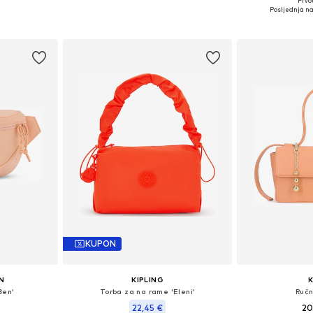
Prvot
ne Size
Dostupne veličine: One Size
Dostupne ve
Posljednja na
icu
Dodaj u košaricu
Dodaj 
KUPON
N
KIPLING
Ben'
Torba za na rame 'Eleni'
Ručn
22,45 €
20