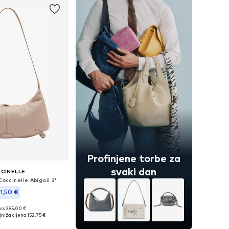
Profinjene torbe za
svaki dan
CINELLE
Coccinelle Abigail 2'
11,50 €
no: 295,00 €
ličine: One Size
niža cijena:
152,75 €
u košaricu