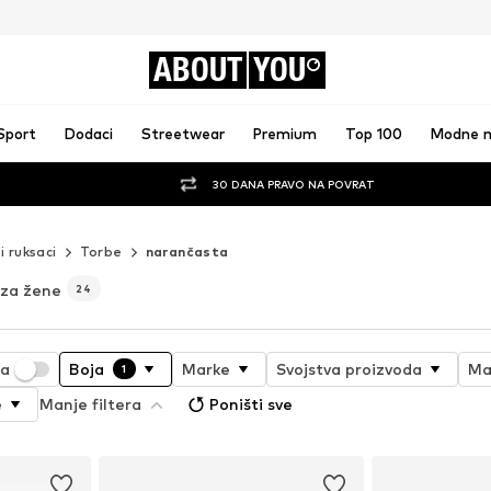
ABOUT
YOU
Sport
Dodaci
Streetwear
Premium
Top 100
Modne 
30 DANA PRAVO NA POVRAT
i ruksaci
Torbe
narančasta
 za žene
24
ja
Boja
Marke
Svojstva proizvoda
Ma
1
e
Manje filtera
Poništi sve