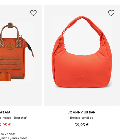
ABAIA
JOHNNY URBAN
a rame 'Bogota'
Ručna torbica
9,95 €
59,95 €
no: 74,95 €
ličine: One Size
Dostupne veličine: One Size
jniža cijena:
47,96 €