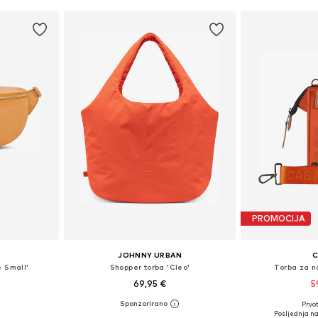
PROMOCIJA
JOHNNY URBAN
C
e Small'
Shopper torba 'Cleo'
Torba za n
69,95 €
5
Prvot
XS-XL
Dostupne veličine: One Size
Dostupne ve
Posljednja na