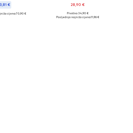
3,81 €
28,90 €
Prvotno: 34,90 €
niža cijena:
+
4
70,90 €
Dostupne veličine: One Size
eličine: OneSize
Posljednja najniža cijena:
11,96 €
Dodaj u košaricu
u košaricu