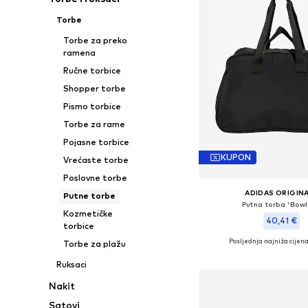
Torbe
Torbe za preko
ramena
Ručne torbice
Shopper torbe
Pismo torbice
Torbe za rame
Pojasne torbice
KUPON
Vrećaste torbe
Poslovne torbe
ADIDAS ORIGIN
Putne torbe
Putna torba 'Bowl
Kozmetičke
40,41 €
torbice
Posljednja najniža cijena
Torbe za plažu
Dostupne veličine: O
Ruksaci
Dodaj u košar
Nakit
Satovi