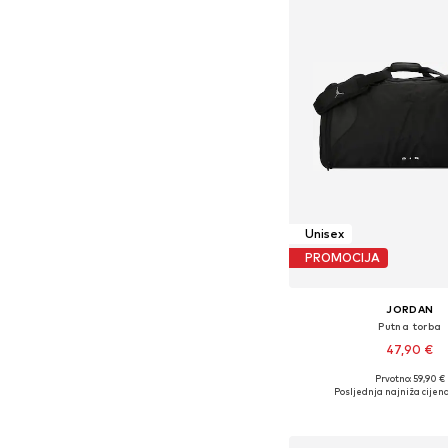
Unisex
PROMOCIJA
JORDAN
Putna torba
47,90 €
Prvotno: 59,90 €
Dostupne veličine
Posljednja najniža cijena
Dodaj u košar