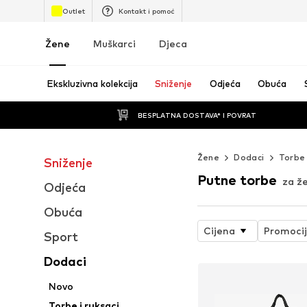
Outlet
Kontakt i pomoć
Žene
Muškarci
Djeca
Ekskluzivna kolekcija
Sniženje
Odjeća
Obuća
BESPLATNA DOSTAVA* I POVRAT
Žene
Dodaci
Torbe 
Sniženje
Putne torbe
za ž
Odjeća
Obuća
Cijena
Promoci
Sport
Dodaci
Novo
Torbe i ruksaci