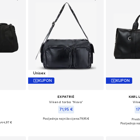
Unisex
KUPON
KUPON
EXPATRIÉ
KARL 
Vikend torba 'Nova'
Vik
71,95 €
17
Posljednja najniža cijena:
79,95 €
Prvot
: L
Dostupne veličine: One Size
Dostupne ve
:
44,97 €
Posljednja naj
icu
Dodaj u košaricu
Dodaj 