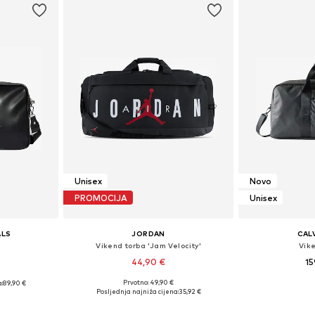
Unisex
Novo
PROMOCIJA
Unisex
ALS
JORDAN
CALV
Vikend torba 'Jam Velocity'
Vik
44,90 €
15
Prvotno: 49,90 €
:
89,90 €
Dostupne veličine: Einheitsgröße
Dostupne ve
ne Size
Posljednja najniža cijena:
35,92 €
Dodaj u košaricu
Dodaj 
icu