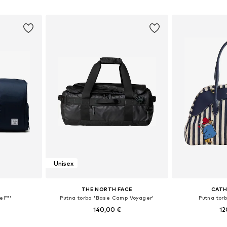
icu
Dodaj u košaricu
Dodaj 
Unisex
THE NORTH FACE
CATH
el™'
Putna torba 'Base Camp Voyager'
Putna tor
140,00 €
12