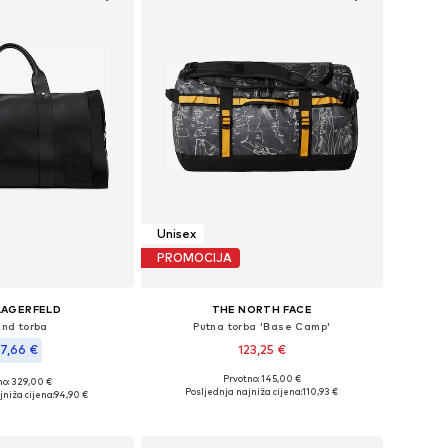
Unisex
PROMOCIJA
LAGERFELD
THE NORTH FACE
end torba
Putna torba 'Base Camp'
7,66 €
123,25 €
Prvotno: 145,00 €
no: 329,00 €
Dostupne veličine: One Size
ličine: One Size
Posljednja najniža cijena:
110,93 €
niža cijena:
94,90 €
Dodaj u košaricu
u košaricu