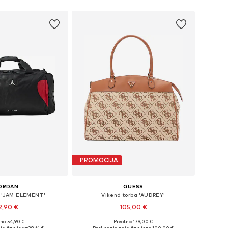
ličine: One Size
Dostupne veličine: One Size
u košaricu
Dodaj u košaricu
PROMOCIJA
ORDAN
GUESS
a 'JAM ELEMENT'
Vikend torba 'AUDREY'
2,90 €
105,00 €
no: 54,90 €
Prvotno: 179,00 €
ličine: One Size
Dostupne veličine: One Size