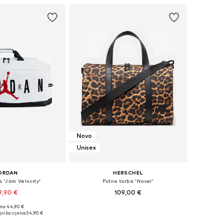
Novo
Unisex
ORDAN
HERSCHEL
a 'Jam Velocity'
Putna torba 'Novel'
9,90 €
109,00 €
no: 44,90 €
ličine: One Size
Dostupne veličine: One Size
niža cijena:
34,90 €