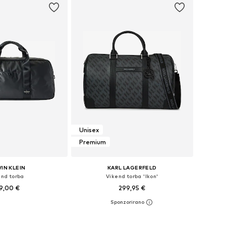
Unisex
Premium
IN KLEIN
KARL LAGERFELD
end torba
Vikend torba 'Ikon'
9,00 €
299,95 €
ličine: One Size
Dostupne veličine: One Size
u košaricu
Dodaj u košaricu