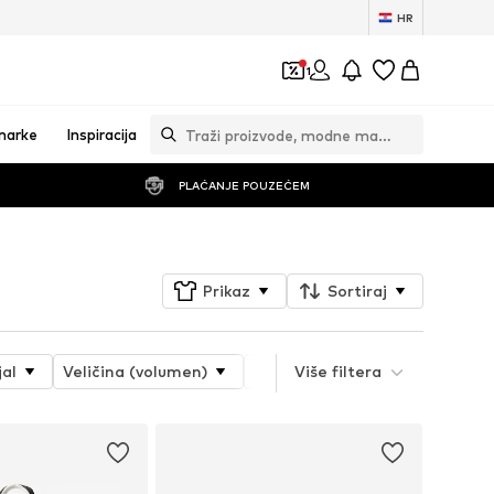
HR
1
marke
Inspiracija
PLAĆANJE POUZEĆEM
Prikaz
Sortiraj
jal
Veličina (volumen)
Dužina remena/ručke
Više filtera