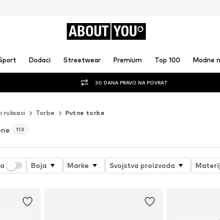
ABOUT
YOU
Sport
Dodaci
Streetwear
Premium
Top 100
Modne 
30 DANA PRAVO NA POVRAT
i ruksaci
Torbe
Putne torbe
ene
113
ja
Boja
Marke
Svojstva proizvoda
Materi