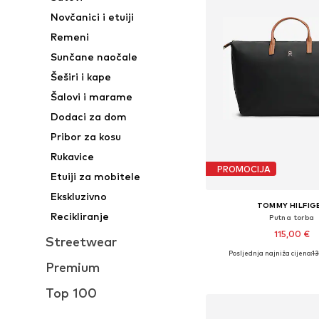
Novčanici i etuiji
Remeni
Sunčane naočale
Šeširi i kape
Šalovi i marame
Dodaci za dom
Pribor za kosu
Rukavice
PROMOCIJA
Etuiji za mobitele
Ekskluzivno
TOMMY HILFIG
Recikliranje
Putna torba
115,00 €
Streetwear
Posljednja najniža cijena:
13
Dostupne veličine: O
Premium
Dodaj u košar
Top 100