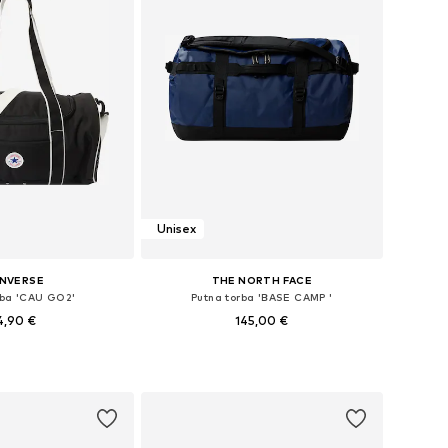
Unisex
NVERSE
THE NORTH FACE
rba 'CAU GO2'
Putna torba 'BASE CAMP '
4,90 €
145,00 €
+
6
ličine: One Size
Dostupne veličine: One Size
u košaricu
Dodaj u košaricu