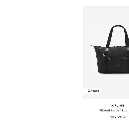
Dostupne veličine: O
Dodaj u košar
Unisex
KIPLING
Vikend torba 'Basi
109,90 €
Dostupne veličine: O