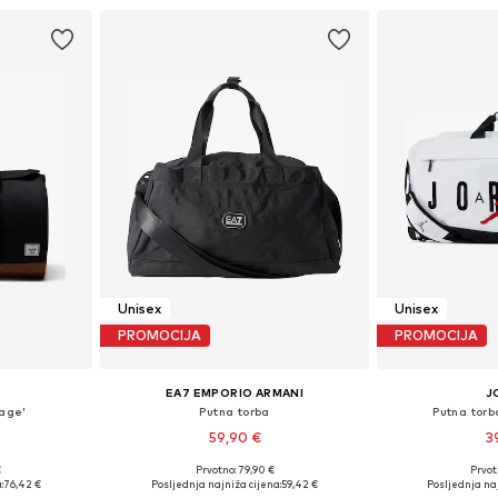
Unisex
Unisex
PROMOCIJA
PROMOCIJA
EA7 EMPORIO ARMANI
J
tage'
Putna torba
Putna torb
59,90 €
3
€
Prvotno: 79,90 €
Prvot
ne Size
Dostupne veličine: One Size
Dostupne ve
:
76,42 €
Posljednja najniža cijena:
59,42 €
Posljednja naj