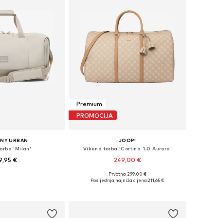
Premium
PROMOCIJA
NY URBAN
JOOP!
orba 'Milan'
Vikend torba 'Cortina 1.0 Aurora'
9,95 €
249,00 €
Prvotno: 299,00 €
ličine: One Size
Dostupne veličine: One Size
Posljednja najniža cijena:
211,65 €
u košaricu
Dodaj u košaricu