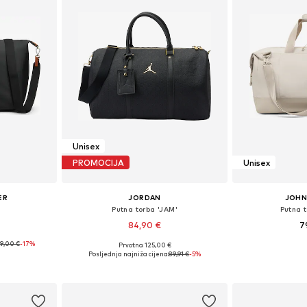
Unisex
PROMOCIJA
Unisex
ER
JORDAN
JOHN
Putna torba 'JAM'
Putna t
84,90 €
7
9,00 €
-17%
Prvotno: 125,00 €
ne Size
Dostupne veličine: M
Dostupne ve
Posljednja najniža cijena:
89,91 €
-5%
icu
Dodaj u košaricu
Dodaj 