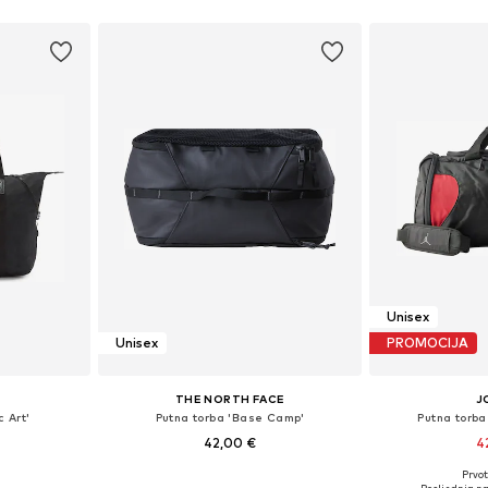
ne Size
Dostupne veličine: One Size
Dostupne ve
icu
Dodaj u košaricu
Dodaj 
Unisex
Unisex
PROMOCIJA
THE NORTH FACE
J
c Art'
Putna torba 'Base Camp'
Putna torb
42,00 €
4
Prvot
ne Size
Dostupne veličine: One Size
Dostupne ve