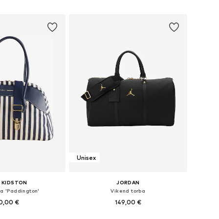
u košaricu
Dodaj u košaricu
Unisex
 KIDSTON
JORDAN
ba 'Paddington'
Vikend torba
0,00 €
149,00 €