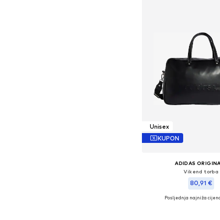
Unisex
KUPON
ADIDAS ORIGIN
Vikend torba
80,91 €
Posljednja najniža cijena
Dostupne veličine: O
Dodaj u košar