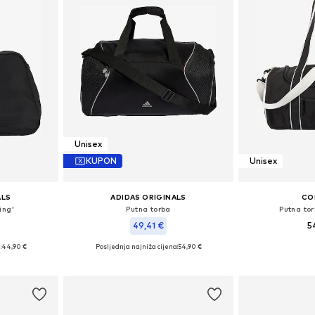
Unisex
KUPON
Unisex
ALS
ADIDAS ORIGINALS
CO
ing'
Putna torba
Putna to
49,41 €
5
:
44,90 €
Posljednja najniža cijena:
54,90 €
Dostupne ve
ne Size
Dostupne veličine: One Size
Dodaj 
icu
Dodaj u košaricu