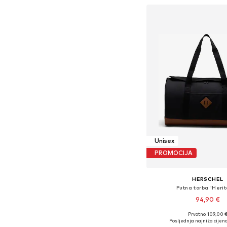
Unisex
PROMOCIJA
HERSCHEL
Putna torba 'Heri
94,90 €
Prvotno: 109,00 
Dostupne veličine: O
Posljednja najniža cijena