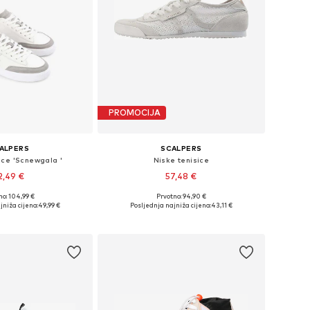
PROMOCIJA
ALPERS
SCALPERS
ice 'Scnewgala '
Niske tenisice
2,49 €
57,48 €
no: 104,99 €
Prvotno: 94,90 €
eličine: 36, 37
Dostupne veličine: 36
jniža cijena:
49,99 €
Posljednja najniža cijena:
43,11 €
u košaricu
Dodaj u košaricu