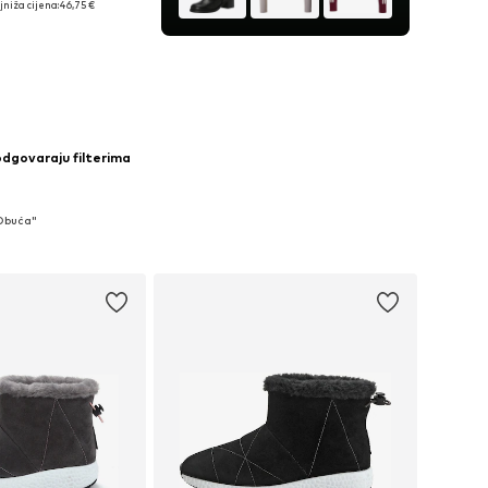
jniža cijena:
46,75 €
u košaricu
odgovaraju filterima
 Obuća"