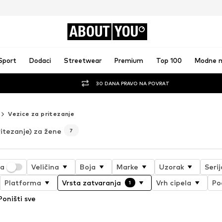
ABOUT
YOU
Sport
Dodaci
Streetwear
Premium
Top 100
Modne 
30 DANA PRAVO NA POVRAT
Vezice za pritezanje
ritezanje) za žene
7
ja
Veličina
Boja
Marke
Uzorak
Seri
Platforma
Vrsta zatvaranja
Vrh cipela
Po
1
Poništi sve