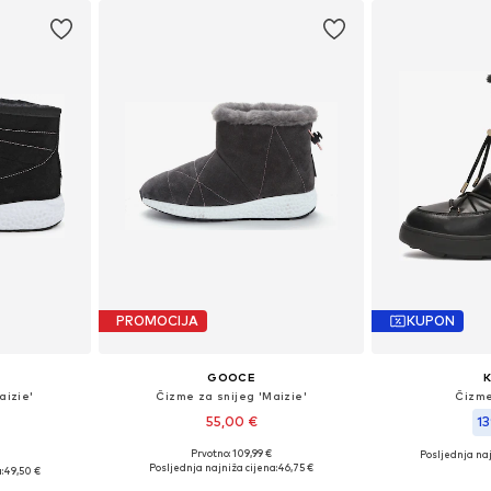
PROMOCIJA
KUPON
GOOCE
aizie'
Čizme za snijeg 'Maizie'
Čizme
55,00 €
13
Prvotno: 109,99 €
Posljednja naj
Dostupne veličine: 36, 37, 38, 39, 41
 38, 39, 40
Dostupne velič
Posljednja najniža cijena:
46,75 €
:
49,50 €
Dodaj u košaricu