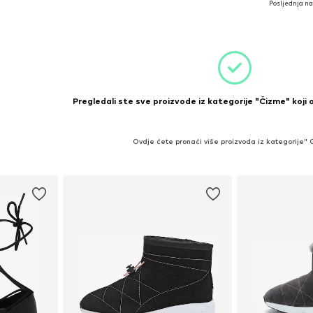
Posljednja na
Dodaj u košaricu
icu
Dodaj 
Pregledali ste sve proizvode iz kategorije "Čizme" koji 
Ovdje ćete pronaći više proizvoda iz kategorije"