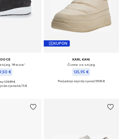
KUPON
OOCE
KARL KANI
snijeg 'Maizie'
Čizme za snijeg
9,50 €
125,95 €
Posljednja najniža cijena:
139,95 €
no: 109,99 €
ičine: 36, 37, 40
Dostupne veličine: 38,5
jniža cijena:
46,75 €
u košaricu
Dodaj u košaricu