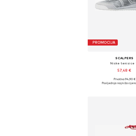
PROMOCIJA
SCALPERS
Niske tenisice '
57,48 €
Prvotno: 94,90 €
Dostupne veličine: 36, 
Posljednja najniža cijena
Dodaj u košar