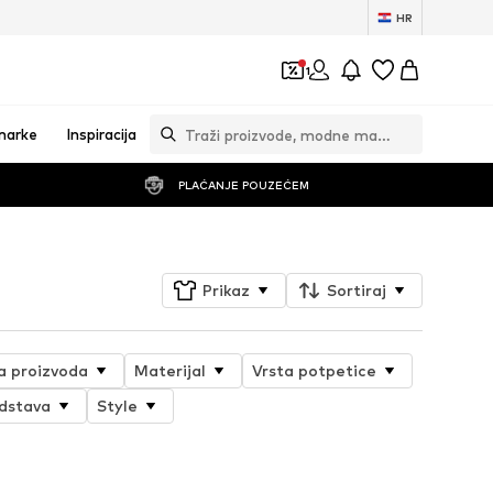
HR
1
marke
Inspiracija
PLAĆANJE POUZEĆEM
Prikaz
Sortiraj
ja proizvoda
Materijal
Vrsta potpetice
dstava
Style