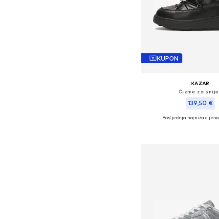
KUPON
KAZAR
Čizme za snij
139,50 €
Posljednja najniža cijena
Dostupne veličine: 36, 
Dodaj u košar