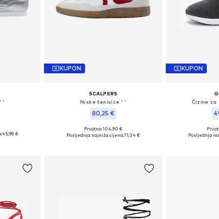
KUPON
KUPON
SCALPERS
G
 '
Niske tenisice ' '
Čizme za 
80,25 €
4
Prvotno: 104,90 €
Prvot
38, 39, 40
Dostupne veličine: 36, 37, 38, 39, 41
Dostupne vel
:
45,98 €
Posljednja najniža cijena:
71,34 €
Posljednja na
icu
Dodaj u košaricu
Dodaj 