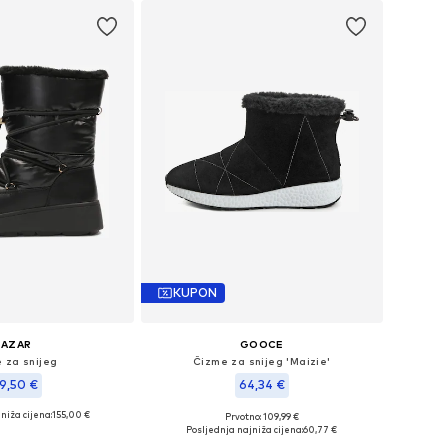
KUPON
KAZAR
GOOCE
 za snijeg
Čizme za snijeg 'Maizie'
9,50 €
64,34 €
niža cijena:
155,00 €
Prvotno: 109,99 €
ine: 36, 38, 39, 40
Dostupne veličine: 38, 40, 41
Posljednja najniža cijena:
60,77 €