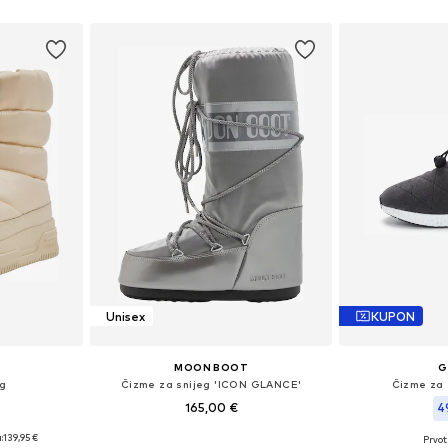
icu
Dodaj 
Unisex
KUPON
MOON BOOT
G
eg
Čizme za snijeg 'ICON GLANCE'
Čizme za 
165,00 €
4
:
139,95 €
Prvot
Dostupne veličine: 35-38
 38,5
Dostupne vel