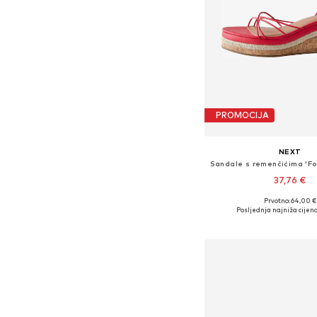
PROMOCIJA
NEXT
37,76 €
Prvotno: 64,00 €
Dostupne veličine
Posljednja najniža cijena
Dodaj u košar