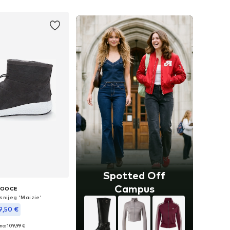
u košaricu
Dodaj u košaricu
Spotted Off
Campus
OOCE
snijeg 'Maizie'
9,50 €
no: 109,99 €
ičine: 36, 37, 40