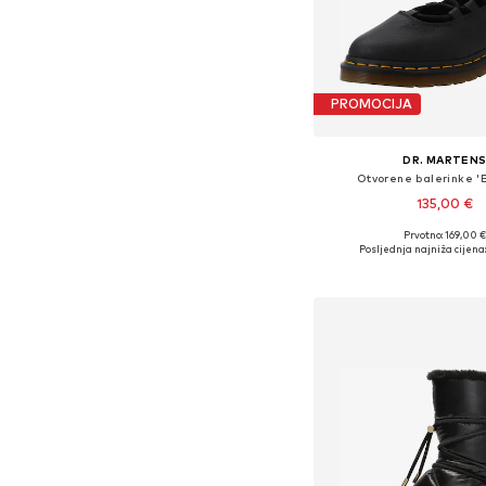
PROMOCIJA
DR. MARTEN
Otvorene balerinke 'El
135,00 €
Prvotno: 169,00 €
Dostupno u više vel
Posljednja najniža cijena:
Dodaj u košar