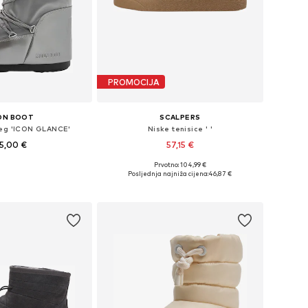
PROMOCIJA
ON BOOT
SCALPERS
jeg 'ICON GLANCE'
Niske tenisice ' '
5,00 €
57,15 €
Prvotno: 104,99 €
veličine: 35-38
Dostupne veličine: 37, 38, 39, 40
Posljednja najniža cijena:
46,87 €
u košaricu
Dodaj u košaricu