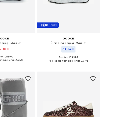
KUPON
OOCE
GOOCE
snijeg 'Maizie'
Čizme za snijeg 'Maizie'
5,00 €
64,34 €
no: 109,99 €
Prvotno: 109,99 €
ne: 36, 37, 38, 39, 41
Dostupne veličine: 38, 40, 41
jniža cijena:
46,75 €
Posljednja najniža cijena:
60,77 €
u košaricu
Dodaj u košaricu