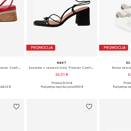
PROMOCIJA
PROMOCIJA
NEXT
SC
Sandale s remenčićima 'Forever Comfort'
Sandale s remenčićima 'Forever Comfort'
Niske tenis
26,01 €
6
Prvotno: 51,00 €
Prvot
: 40
Dostupne veličine: 35,5
Dostupne v
:
28,32 €
Posljednja najniža cijena:
19,51 €
Posljednja na
icu
Dodaj u košaricu
Dodaj 