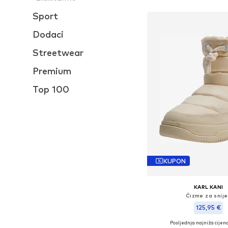
Dodaj u košar
Sport
Dodaci
Streetwear
Premium
Top 100
KUPON
KARL KANI
Čizme za snij
125,95 €
Posljednja najniža cijena
Dostupne veličine: