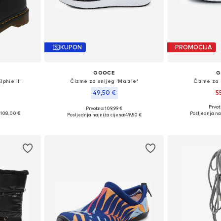
KUPON
PROMOCIJA
S
GOOCE
G
phie II'
Čizme za snijeg 'Maizie'
Čizme za 
49,50 €
5
Prvot
Prvotno: 109,99 €
ičina
Dostupne veliči
Dostupne veličine: 36, 37, 38, 39, 40
108,00 €
Posljednja na
Posljednja najniža cijena:
49,50 €
icu
Dodaj 
Dodaj u košaricu