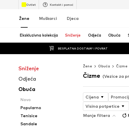
Outlet
Kontakt i pomoć
Žene
Muškarci
Djeca
Ekskluzivna kolekcija
Sniženje
Odjeća
Obuća
BESPLATNA DOSTAVA* I POVRAT
Žene
Obuća
Čizme
Sniženje
Čizme
(Vezice za p
Odjeća
Obuća
Cijena
Promoci
Novo
Visina potpetice
Popularno
Manje filtera
Tenisice
Sandale