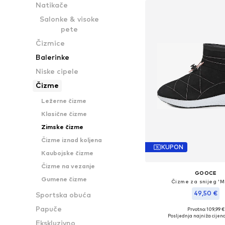
Natikače
Salonke & visoke
pete
Čizmice
Balerinke
Niske cipele
Čizme
Ležerne čizme
Klasične čizme
Zimske čizme
Čizme iznad koljena
KUPON
Kaubojske čizme
Čizme na vezanje
GOOCE
Gumene čizme
Čizme za snijeg 'M
49,50 €
Sportska obuća
Papuče
Prvotno: 109,99 €
Dostupne veličine: 36, 37,
Posljednja najniža cijena
Ekskluzivno