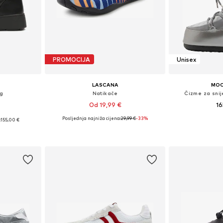
PROMOCIJA
Unisex
LASCANA
MO
eg
Natikače
Čizme za sni
Od 19,99 €
16
Posljednja najniža cijena:
29,99 €
-33%
:
155,00 €
Dostupne veličine: 42, 43, 44
Dostupne 
38, 39, 40
Dodaj u košaricu
Dodaj 
icu