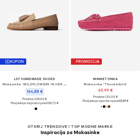
KUPON
PROMOCIJA
L37 HANDMADE SHOES
MINNETONKA
Mokasinke 'WILDFLOWERS IN HER HAIR'
Mokasinke 'Thunderbird'
69,99 €
164,88 €
Prvotno: 120,00 €
Prvotno: 229,00 €
Posljednja najniža cijena:
55,99 €
Posljednja najniža cijena:
155,72 €
OTKRIJ TRENDOVE I TOP MODNE MARKE
Inspiracija za Mokasinke