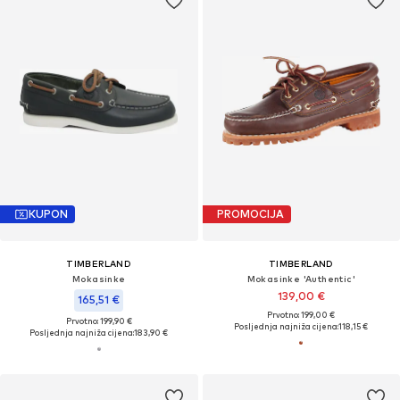
KUPON
PROMOCIJA
TIMBERLAND
TIMBERLAND
Mokasinke
Mokasinke 'Authentic'
139,00 €
165,51 €
Prvotno: 199,00 €
Prvotno: 199,90 €
Posljednja najniža cijena:
118,15 €
Posljednja najniža cijena:
183,90 €