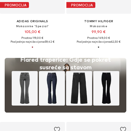
PROMOCIJA
PROMOCIJA
ADIDAS ORIGINALS
TOMMY HILFIGER
Mokasinke 'Spezial'
Mokasinke
105,00 €
99,90 €
Prvotno: 119,00 €
Prvotno: 149,00 €
Posljednja najniža cijena:
59,42 €
Posljednja najniža cijena:
62,50 €
Flared traperice: Gdje se pokret
susreće sa stavom