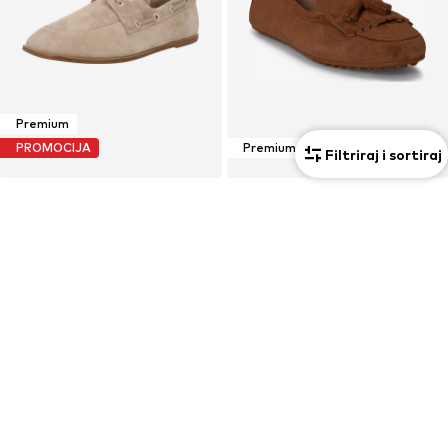
Premium
PROMOCIJA
Premium
Filtriraj i sortiraj
CALVIN KLEIN
LAUREN RALPH LAUREN
regular Mokasinke 'Essential'
Mokasinke 'TAYTE'
79,90 €
165,00 €
Prvotno: 139,00 €
Posljednja najniža cijena:
54,50 €