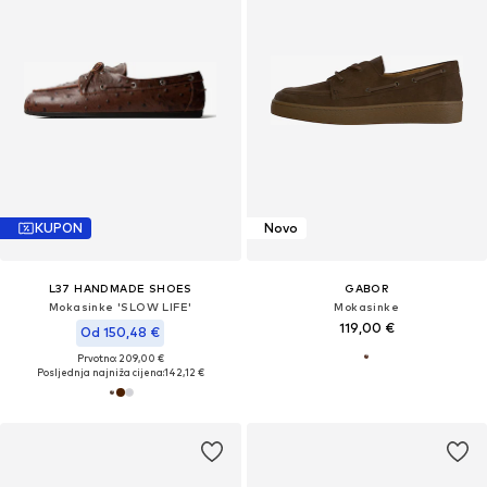
KUPON
Novo
L37 HANDMADE SHOES
GABOR
Mokasinke 'SLOW LIFE'
Mokasinke
119,00 €
Od 150,48 €
Prvotno: 209,00 €
Posljednja najniža cijena:
142,12 €