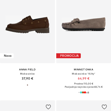
Novo
PROMOCIJA
ANNA FIELD
MINNETONKA
Mokasinke
Mokasinke 'Kilty'
37,90 €
64,99 €
Prvotno: 110,00 €
Posljednja najniža cijena:
48,74 €
+
8