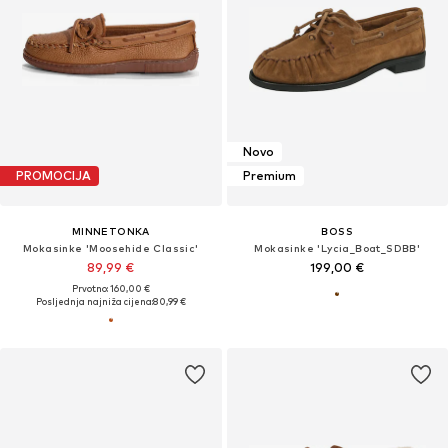
Novo
PROMOCIJA
Premium
MINNETONKA
BOSS
Mokasinke 'Moosehide Classic'
Mokasinke 'Lycia_Boat_SDBB'
89,99 €
199,00 €
Prvotno: 160,00 €
Posljednja najniža cijena:
80,99 €