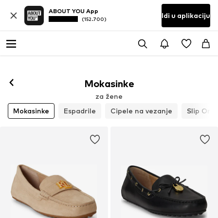
ABOUT YOU App
Idi u aplikaciju
(152.700)
Mokasinke
za žene
Mokasinke
Espadrile
Cipele na vezanje
Slip On c