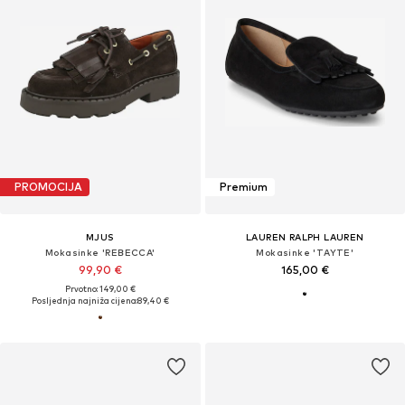
PROMOCIJA
Premium
MJUS
LAUREN RALPH LAUREN
Mokasinke 'REBECCA'
Mokasinke 'TAYTE'
99,90 €
165,00 €
Prvotno: 149,00 €
Posljednja najniža cijena:
89,40 €