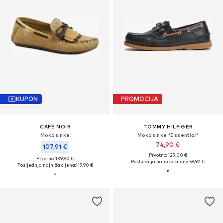
KUPON
PROMOCIJA
CAFÈ NOIR
TOMMY HILFIGER
Mokasinke
Mokasinke 'Essential'
74,90 €
107,91 €
Prvotno: 129,00 €
Prvotno: 139,90 €
Posljednja najniža cijena:
59,92 €
Posljednja najniža cijena:
119,90 €