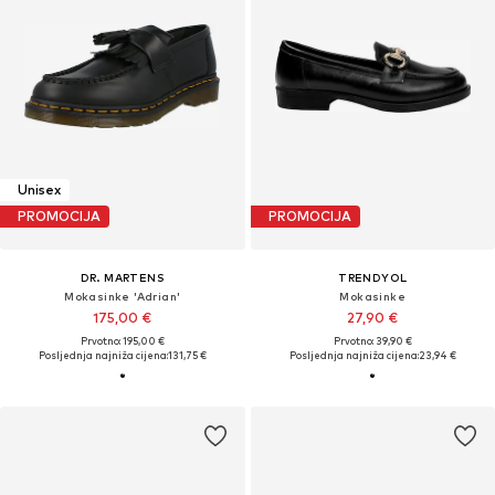
Unisex
PROMOCIJA
PROMOCIJA
DR. MARTENS
TRENDYOL
Mokasinke 'Adrian'
Mokasinke
175,00 €
27,90 €
Prvotno: 195,00 €
Prvotno: 39,90 €
Posljednja najniža cijena:
131,75 €
Posljednja najniža cijena:
23,94 €