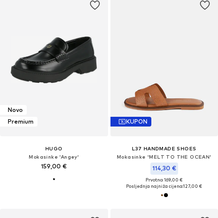
Novo
Premium
KUPON
HUGO
L37 HANDMADE SHOES
Mokasinke 'Angey'
Mokasinke 'MELT TO THE OCEAN'
159,00 €
114,30 €
Prvotno: 169,00 €
Posljednja najniža cijena:
127,00 €