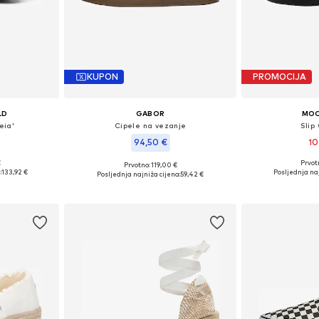
KUPON
PROMOCIJA
LD
GABOR
MO
eia'
Cipele na vezanje
Slip
94,50 €
10
€
Prvot
Prvotno: 119,00 €
 38, 39, 40
Dostupne velič
Dostupno u više veličina
:
133,92 €
Posljednja naj
Posljednja najniža cijena:
59,42 €
icu
Dodaj 
Dodaj u košaricu