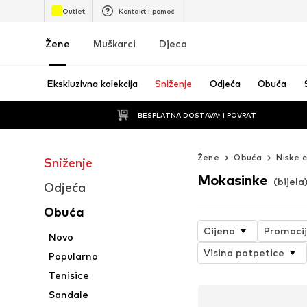
Outlet
Kontakt i pomoć
Žene
Muškarci
Djeca
Ekskluzivna kolekcija
Sniženje
Odjeća
Obuća
BESPLATNA DOSTAVA* I POVRAT
Žene
Obuća
Niske c
Sniženje
Mokasinke
(bijela
Odjeća
Obuća
Cijena
Promoci
Novo
Visina potpetice
Popularno
Tenisice
Sandale