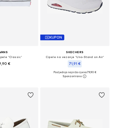
KUPON
VANS
SKECHERS
ipele 'Classic'
Cipele na vezanje 'Uno-Stand on Air'
9,90 €
71,91 €
+
3
Posljednja najniža cijena:
+
2
79,90 €
u više veličina
Dostupno u više veličina
u košaricu
Dodaj u košaricu