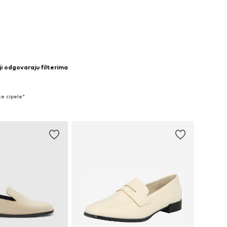
u košaricu
Dodaj u košaricu
i odgovaraju filterima
ke cipele"