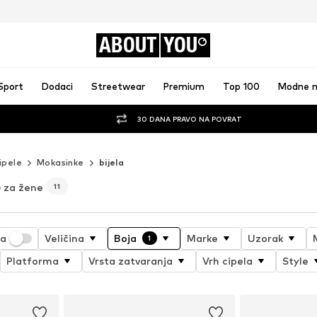
ABOUT
YOU
Sport
Dodaci
Streetwear
Premium
Top 100
Modne 
30 DANA PRAVO NA POVRAT
ipele
Mokasinke
bijela
) za žene
11
ja
Veličina
Boja
Marke
Uzorak
1
Platforma
Vrsta zatvaranja
Vrh cipela
Style