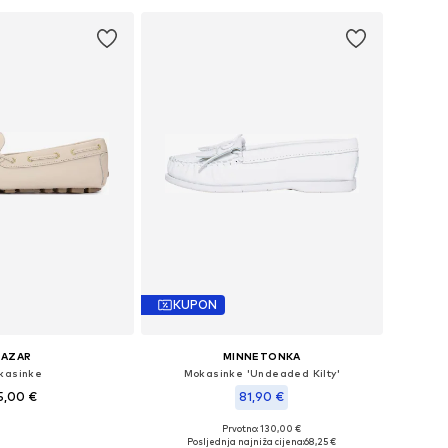
KUPON
KAZAR
MINNETONKA
kasinke
Mokasinke 'Undeaded Kilty'
5,00 €
81,90 €
Prvotno: 130,00 €
 veličine: 39
Dostupne veličine: 41
Posljednja najniža cijena:
68,25 €