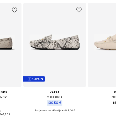
KUPON
HOES
KAZAR
LIFE'
Mokasinke
Mo
130,50 €
11
Posljednja najniža cijena:
145,00 €
€
Dostupne
: 39
Dostupne veličine: 39
:
142,80 €