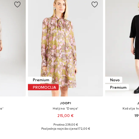
Premium
Novo
PROMOCIJA
Premium
JOOP!
ha'
Haljina 'Danja'
Košulja h
215,00 €
19
Prvotno: 239,00 €
8, 40, 42, 44
Dostupne veličine: 34, 36, 38, 40, 42, 44
Dostupne veličine:
Posljednja najniža cijena:
172,00 €
icu
Dodaj u košaricu
Dodaj 