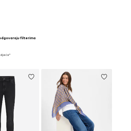
u košaricu
 odgovaraju filterima
Odjeća"