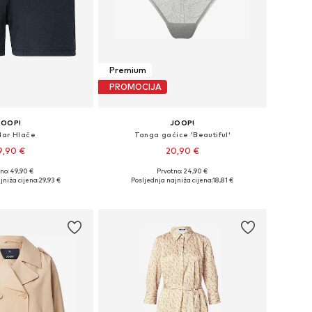
Premium
PROMOCIJA
JOOP!
JOOP!
lar Hlače
Tanga gaćice 'Beautiful'
9,90 €
20,90 €
no: 49,90 €
Prvotno: 24,90 €
e: 34, 38, 40, 42, 44
Dostupne veličine: S, M, L
jniža cijena:
29,93 €
Posljednja najniža cijena:
18,81 €
u košaricu
Dodaj u košaricu