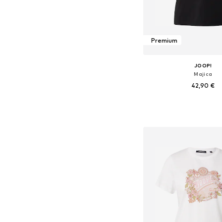
Premium
JOOP!
Majica
42,90 €
Dostupne veličine: XS, S,
Dodaj u košar