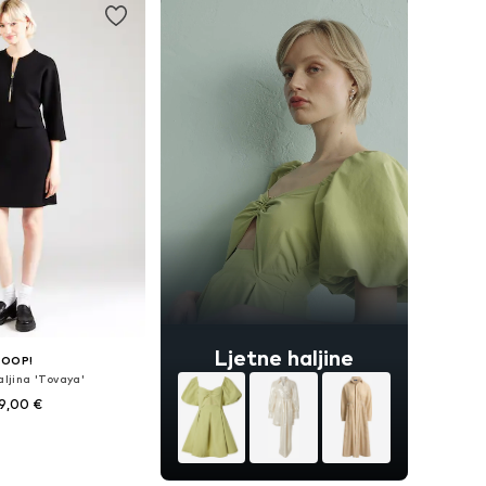
Ljetne haljine
JOOP!
aljina 'Tovaya'
9,00 €
 34, 36, 38, 40, 42, 44
u košaricu