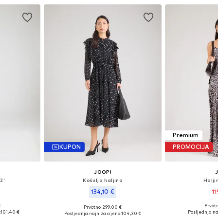
Premium
KUPON
PROMOCIJA
JOOP!
2'
Košulja haljina
Halji
134,10 €
11
€
Prvot
Prvotno: 299,00 €
: 38
Dostupne
Dostupne veličine: 36
:
101,40 €
Posljednja na
Posljednja najniža cijena:
104,30 €