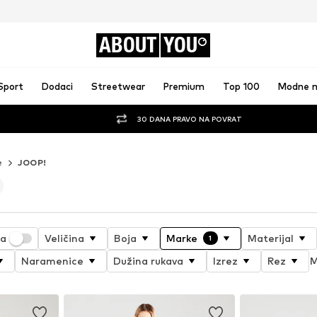
ABOUT
YOU
Sport
Dodaci
Streetwear
Premium
Top 100
Modne 
30 DANA PRAVO NA POVRAT
e
JOOP!
ja
Veličina
Boja
Marke
Materijal
1
Naramenice
Dužina rukava
Izrez
Rez
M