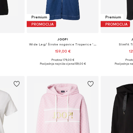
Premium
Premium
PROMOCIJA
PROMOCIJA
JOOP!
Wide Leg/ Široke nogavice Traperice 'Eila'
Slimfit T
159,00 €
12
Prvotno: 179,00 €
Prvot
 M, XL, XXL
Dostupno u više veličina
Dostupno 
Posljednja najniža cijena:
159,00 €
Posljednja na
icu
Dodaj u košaricu
Dodaj 