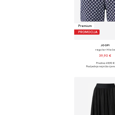
Premium
PROMOCIJA
JOOP!
regular Hlač
39,90 €
Prvotno: 49,90 €
Dostupne veličine: 34, 36
Posljednja najniža cijena
Dodaj u košar