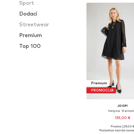
Sport
Dodaci
Streetwear
Premium
Top 100
Premium
PROMOCIJA
JOOP!
Haljina 'Delilah
135,00 €
Prvotno: 229,00 
Dostupne veličine
Posljednja najniža cijena