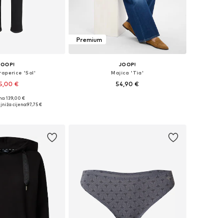
Premium
JOOP!
JOOP!
raperice 'Sol'
Majica 'Tia'
5,00 €
54,90 €
no: 139,00 €
u više veličina
Dostupne veličine: XS, S, M, L, XL, XXL
jniža cijena:
97,75 €
u košaricu
Dodaj u košaricu