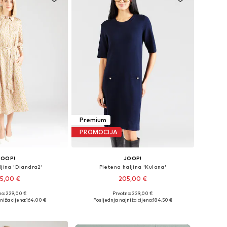
Premium
PROMOCIJA
JOOP!
JOOP!
ljina 'Diandra2'
Pletena haljina 'Kulana'
5,00 €
205,00 €
no: 229,00 €
Prvotno: 229,00 €
e: 34, 36, 38, 40, 42
Dostupne veličine: XS, S, M, L, XL, XXL
niža cijena:
164,00 €
Posljednja najniža cijena:
184,50 €
u košaricu
Dodaj u košaricu