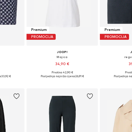
Premium
Premium
PROMOCIJA
PROMOCIJA
JOOP!
e
Majica
regu
34,90 €
3
Prvotno: 42,90 €
Prvot
, 38, 40, 44
Dostupne veličine: XS, S, M, L, XXL
Dostupne veličin
:
33,92 €
Posljednja najniža cijena:
26,91 €
Posljednja na
icu
Dodaj u košaricu
Dodaj 