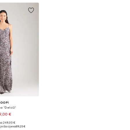
JOOP!
na 'Delci2'
9,00 €
no: 249,00 €
 veličine: 38
jniža cijena:
89,25 €