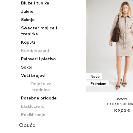
Bluze i tunike
Jakne
Suknje
Sweater majice i
trenirke
Kaputi
Kombinezoni
Puloveri i pletivo
Sakoi
Veći brojevi
Novo
Odjeća za
Premium
trudnice
Posebne prigode
JOOP!
Haljina 'Talisc
Ekskluzivno
199,00 €
Recikliranje
Dostupne veličine: 34, 36, 3
Obuća
Dodaj u košar