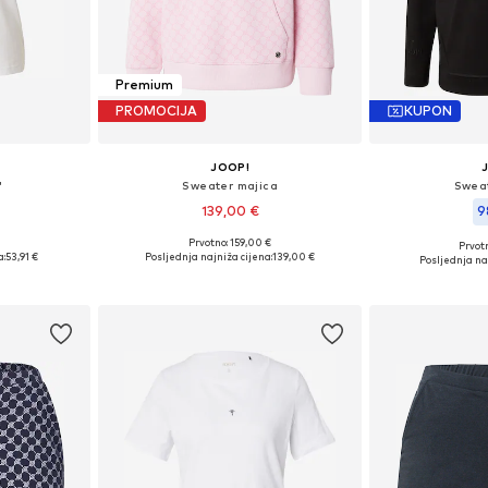
Premium
PROMOCIJA
KUPON
JOOP!
'
Sweater majica
Sweat
139,00 €
9
Prvotno: 159,00 €
Prvot
, L, XL, XXL
Dostupne veličine: XS, S, M, L, XL
Dostupne veličine:
a:
53,91 €
Posljednja najniža cijena:
139,00 €
Posljednja naj
icu
Dodaj u košaricu
Dodaj 