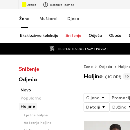
Outlet
Kontakt i pomoć
Žene
Muškarci
Djeca
Ekskluzivna kolekcija
Sniženje
Odjeća
Obuća
BESPLATNA DOSTAVA* I POVRAT
Žene
Odjeća
Haljin
Sniženje
Haljine
(JOOP!)
10
Odjeća
Novo
Cijena
Promoci
Popularno
Haljine
Detalji
Dužina
Ljetne haljine
Večernje haljine