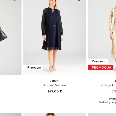
Premium
Premium
PROMOCIJA
JOOP!
'
Haljina 'Daphne'
Košulja ha
249,00 €
20
Prvot
8, 40, 42, 44
Dostupne veličine: 34, 36, 38, 40, 42
Dostupne veličin
Posljednja naj
icu
Dodaj u košaricu
Dodaj 