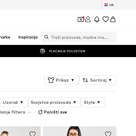
HR
1
marke
Inspiracija
PLAĆANJE POUZEĆEM
Prikaz
Sortiraj
Uzorak
Svojstva proizvoda
Style
anje filtera
Poništi sve