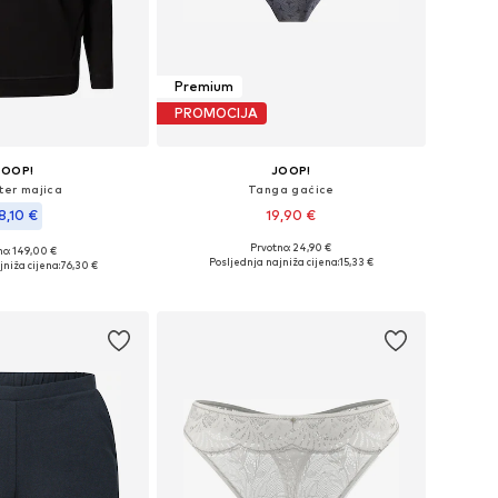
Premium
PROMOCIJA
JOOP!
JOOP!
er majica
Tanga gaćice
8,10 €
19,90 €
Prvotno: 24,90 €
+
1
no: 149,00 €
Dostupne veličine: XS, S, M, L, XL
 XXS, XS, S, M, XL, XXL
Posljednja najniža cijena:
15,33 €
niža cijena:
76,30 €
Dodaj u košaricu
u košaricu