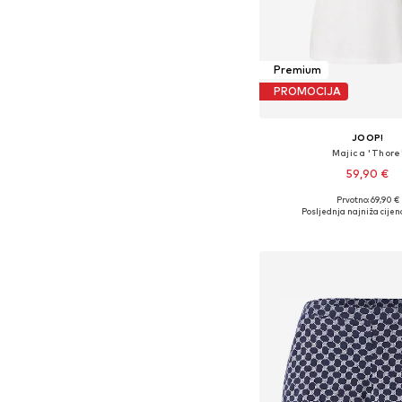
Premium
PROMOCIJA
JOOP!
Majica 'Thore
59,90 €
Prvotno: 69,90 €
Dostupne veličine: XS, S, M
Posljednja najniža cijen
Dodaj u košar