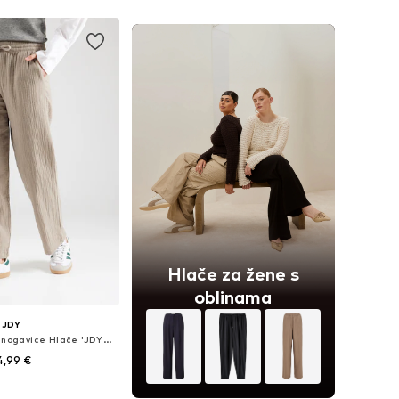
Hlače za žene s
oblinama
JDY
Wide Leg/ Široke nogavice Hlače 'JDYTheis'
4,99 €
+
4
Dostupne veličine: 34 x 32, 36 x 32, 38 x 32, 40 x 32, 42 x 32