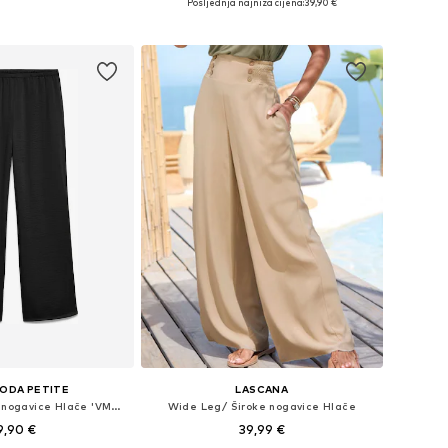
Posljednja najniža cijena:
+
4
39,90 €
e: 34, 36, 38, 40, 42
Dostupno u više veličina
u košaricu
Dodaj u košaricu
ODA PETITE
LASCANA
Wide Leg/ Široke nogavice Hlače 'VMAMAYA'
Wide Leg/ Široke nogavice Hlače
9,90 €
39,99 €