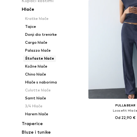
Kupaći kostimi
Hlače
Kratke hlače
Tajice
Donji dio trenirke
Cargo hlače
Palazzo hlače
Štofaste hlače
Kožne hlače
Chino hlače
Hlače s naborima
Culotte hlače
Samt hlače
PULL&BEAR
3/4 Hlače
Loosefit Hlač
Harem hlače
Od 22,90 €
Traperice
Dostupne veličine: 34, 36,
Bluze i tunike
Dodaj u košar