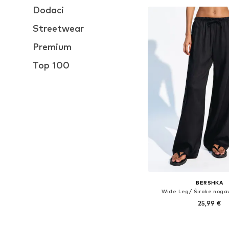
Dodaci
Dodaj u košar
Streetwear
Premium
Top 100
BERSHKA
Wide Leg/ Široke noga
25,99 €
Dostupne veličine: 34, 36,