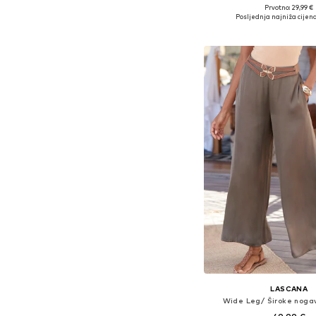
Prvotno: 29,99 €
Dostupno u više vel
Posljednja najniža cijena
Dodaj u košar
LASCANA
Wide Leg/ Široke noga