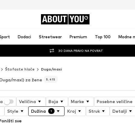
ABOUT
YOU
Sport
Dodaci
Streetwear
Premium
Top 100
Modne 
30 DANA PRAVO NA POVRAT
Štofaste hlače
Duga/maxi
Duga/maxi) za žene
5.415
ja
Veličina
Boja
Marke
Posebne veličine
Style
Dužina
Kroj
Struk
Detalji
1
Poništi sve