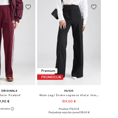
Premium
PROMOCIJA
 ORIGINALS
HUGO
lače 'Firebird'
Wide Leg/ Široke nogavice Hlače 'Himia'
9,90 €
159,00 €
Prvotno: 179,00 €
u više veličina
Dostupne veličine: 34, 36, 38, 40, 42, 44
Posljednja najniža cijena:
139,00 €
u košaricu
Dodaj u košaricu