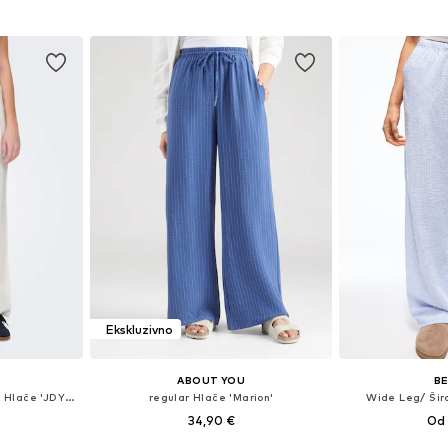
icu
Dodaj 
Dodaj u košaricu
Ekskluzivno
ABOUT YOU
B
Wide Leg/ Široke nogavice Hlače 'JDYSay'
regular Hlače 'Marion'
Wide Leg/ Šir
34,90 €
Od 