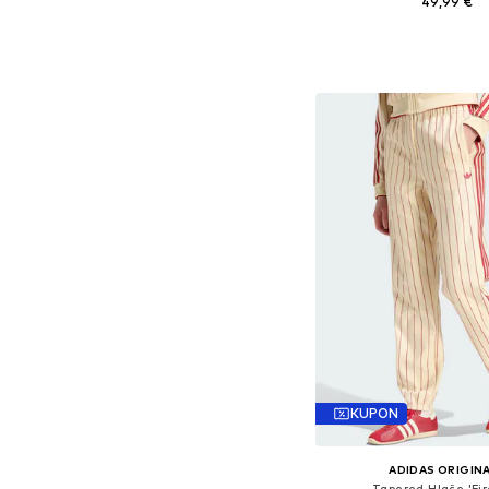
49,99 €
Dostupne veličine: 34, 36, 3
Dodaj u košar
KUPON
ADIDAS ORIGIN
Tapered Hlače 'Fir