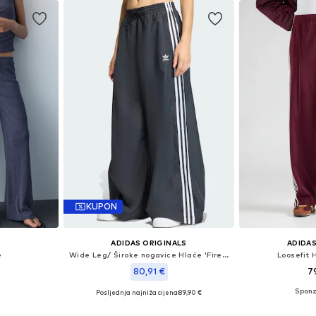
KUPON
ADIDAS ORIGINALS
ADIDAS
e
Wide Leg/ Široke nogavice Hlače 'Firebird Adilenium'
Loosefit H
80,91 €
7
Posljednja najniža cijena:
+
1
89,90 €
 38, 40, 42
Dostupno 
Dostupne veličine: 34 x regular, 36 x regular, 38 x regular, 40 x regular, 42 x regular
icu
Dodaj 