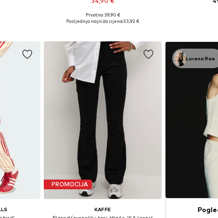
34,90 €
4
+
7
Prvotno: 39,90 €
8, 40, 42, 44
Dostupne veličine: 36, 38, 40, 44
Dostupne veličine:
Posljednja najniža cijena:
33,92 €
icu
Dodaj u košaricu
Dodaj 
Lorena Rae
PROMOCIJA
Pogle
ALS
KAFFE
ebird'
Flared/zvonoliki kroj Hlače 'KAJenny'