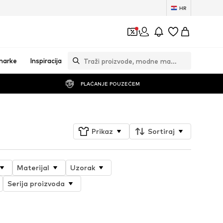
HR
1
marke
Inspiracija
PLAĆANJE POUZEĆEM
Prikaz
Sortiraj
Materijal
Uzorak
Serija proizvoda