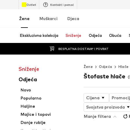
Outlet
Kontakt i pomoć
Žene
Muškarci
Djeca
Ekskluzivna kolekcija
Sniženje
Odjeća
Obuća
BESPLATNA DOSTAVA* I POVRAT
Žene
Odjeća
Hlače
Sniženje
Štofaste hlače
(
Odjeća
Novo
Cijena
Promoci
Popularno
Haljine
Svojstva proizvoda
Majice i topovi
Manje filtera
Donje rublje