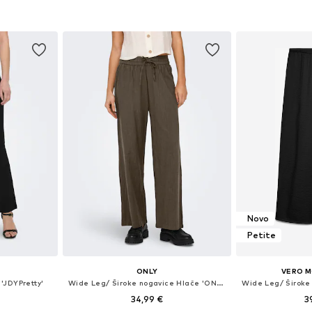
Dostupne veličine: 34 x 32, 36 x 32, 38 x 32, 40 x 32
Dostupne veličine: 34, 36, 38, 40
Dostupne veličin
icu
Dodaj u košaricu
Dodaj 
Novo
Petite
ONLY
VERO M
'JDYPretty'
Wide Leg/ Široke nogavice Hlače 'ONLTIZANA'
34,99 €
3