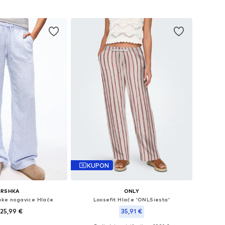
u košaricu
Dodaj u košaricu
KUPON
ERSHKA
ONLY
oke nogavice Hlače
Loosefit Hlače 'ONLSiesta'
25,99 €
35,91 €