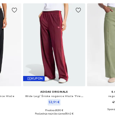
icu
Dodaj u košaricu
Dodaj 
KUPON
ADIDAS ORIGINALS
S.
vice Hlače
Wide Leg/ Široke nogavice Hlače 'Firebird'
regu
53,91 €
4
+
10
Prvotno: 69,90 €
 38, 40, 42
Dostupno 
Dostupne veličine: 34 x regular, 36 x regular, 38 x regular, 42 x regular
Posljednja najniža cijena:
59,42 €