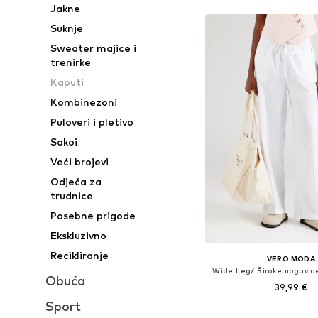
Jakne
Suknje
Sweater majice i
trenirke
Kaputi
Kombinezoni
Puloveri i pletivo
Sakoi
Veći brojevi
Odjeća za
trudnice
Posebne prigode
Ekskluzivno
Recikliranje
VERO MODA
Wide Leg/ Široke nogavice
Obuća
39,99 €
Sport
Dostupne veličine: 34, 36,