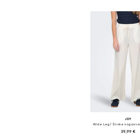
Dodaj u košar
JDY
39,99 €