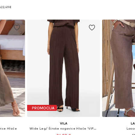
+
4
ičina
Dostupne veličine: 34, 36, 38, 40
Dostupne veličine:
:
22,49 €
icu
Dodaj u košaricu
Dodaj 
PROMOCIJA
VILA
L
vice Hlače
Wide Leg/ Široke nogavice Hlače 'VIPLisa'
Loos