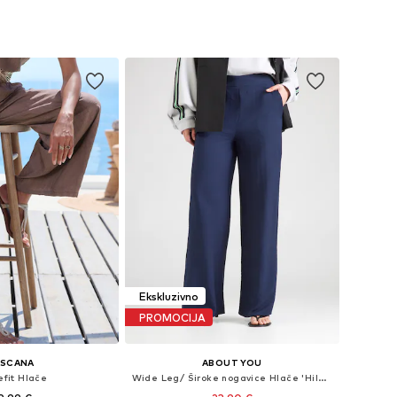
 32, 34, 36, 38, 40, 42
Dostupne veličine: 36, 38, 40, 42, 44, 46
u košaricu
Dodaj u košaricu
Ekskluzivno
PROMOCIJA
ASCANA
ABOUT YOU
efit Hlače
Wide Leg/ Široke nogavice Hlače 'Hilde'