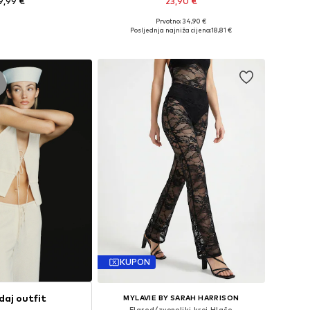
9,99 €
23,90 €
Prvotno: 34,90 €
 34, 36, 38, 40, 42, 44
Dostupne veličine: 34, 36, 38, 40
Posljednja najniža cijena:
18,81 €
u košaricu
Dodaj u košaricu
KUPON
daj outfit
MYLAVIE BY SARAH HARRISON
Flared/zvonoliki kroj Hlače