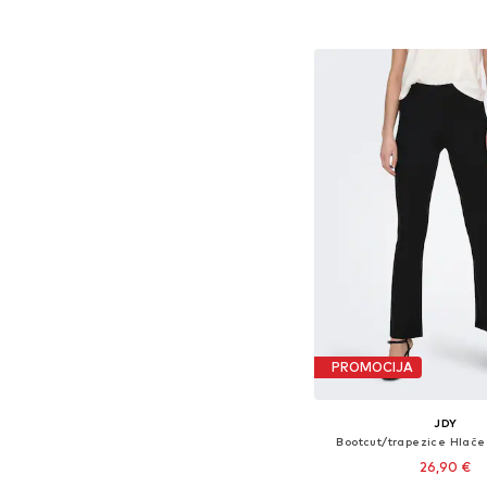
+
2
Dodaj u košar
PROMOCIJA
JDY
Bootcut/trapezice Hlače 
26,90 €