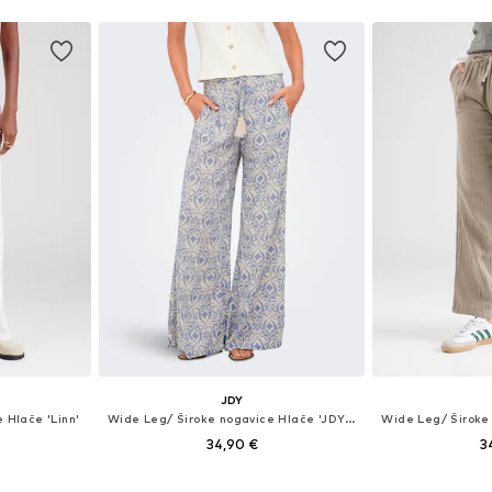
Dodaj u košaricu
JDY
 Hlače 'Linn'
Wide Leg/ Široke nogavice Hlače 'JDYBree'
34,90 €
3
 38, 40, 42
Dostupne veličine: 34 x 32, 36 x 32, 38 x 32, 40 x 32