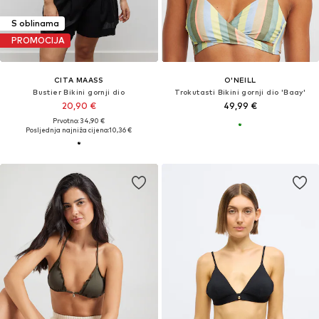
S oblinama
PROMOCIJA
CITA MAASS
O'NEILL
Bustier Bikini gornji dio
Trokutasti Bikini gornji dio 'Baay'
20,90 €
49,99 €
Prvotno: 34,90 €
Posljednja najniža cijena:
10,36 €