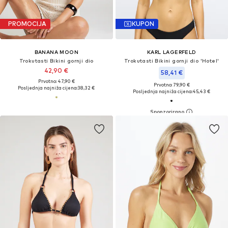
PROMOCIJA
KUPON
BANANA MOON
KARL LAGERFELD
Trokutasti Bikini gornji dio
Trokutasti Bikini gornji dio 'Hotel'
42,90 €
58,41 €
Prvotno: 47,90 €
Prvotno: 79,90 €
Posljednja najniža cijena:
38,32 €
Posljednja najniža cijena:
45,43 €