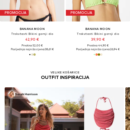
PROMOCIJA
PROMOCIJA
BANANA MOON
BANANA MOON
Trokutasti Bikini gornji dio
Trokutasti Bikini gornji dio
42,90 €
39,90 €
Prvotno: 52,00 €
Prvotno: 44,90 €
Posljednja najniža cijena:
38,61 €
Posljednja najniža cijena:
26,94 €
VELIKE KOŠARICE
OUTFIT INSPIRACIJA
Sarah Harrison