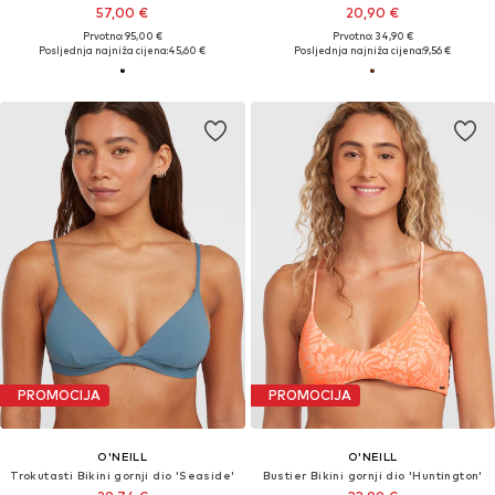
57,00 €
20,90 €
Prvotno: 95,00 €
Prvotno: 34,90 €
Posljednja najniža cijena:
45,60 €
Posljednja najniža cijena:
9,56 €
PROMOCIJA
PROMOCIJA
O'NEILL
O'NEILL
Trokutasti Bikini gornji dio 'Seaside'
Bustier Bikini gornji dio 'Huntington'