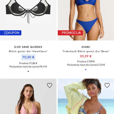
KUPON
PROMOCIJA
GOD SAVE QUEENS
SHIWI
Bikini gornji dio 'Heartless'
Trokutasti Bikini gornji dio 'Beau'
30,39 €
70,30 €
Prvotno: 37,99 €
Prvotno: 111,58 €
Posljednja najniža cijena:
27,35 €
Posljednja najniža cijena:
78,11 €