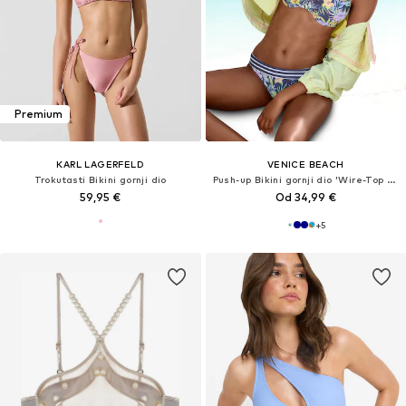
Premium
KARL LAGERFELD
VENICE BEACH
Trokutasti Bikini gornji dio
Push-up Bikini gornji dio 'Wire-Top VB Summer'
59,95 €
Od 34,99 €
+
5