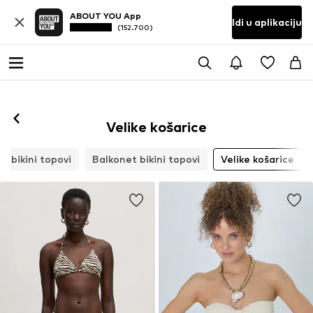
ABOUT YOU App
Idi u aplikaciju
(152.700)
Prati
Velike košarice
er bikini topovi
Balkonet bikini topovi
Velike košarice