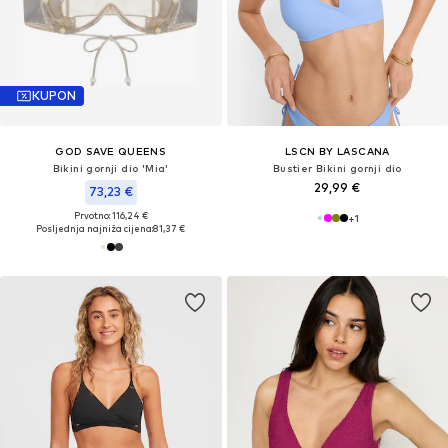
KUPON
GOD SAVE QUEENS
LSCN BY LASCANA
Bikini gornji dio 'Mia'
Bustier Bikini gornji dio
29,99 €
73,23 €
Prvotno: 116,24 €
+
1
Posljednja najniža cijena:
81,37 €