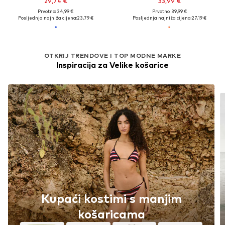
29,74 €
33,99 €
Prvotno: 34,99 €
Prvotno: 39,99 €
Posljednja najniža cijena:
23,79 €
Posljednja najniža cijena:
27,19 €
OTKRIJ TRENDOVE I TOP MODNE MARKE
Inspiracija za Velike košarice
Kupaći kostimi s manjim
košaricama