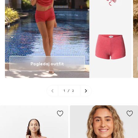
Pogledaj outfit
1
/
2