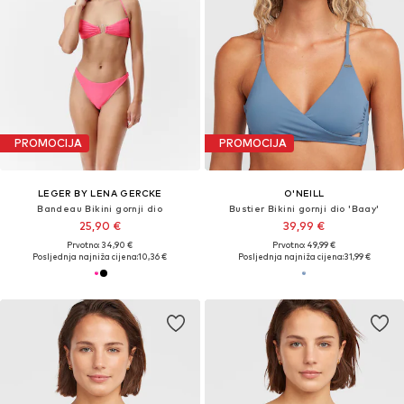
PROMOCIJA
PROMOCIJA
LEGER BY LENA GERCKE
O'NEILL
Bandeau Bikini gornji dio
Bustier Bikini gornji dio 'Baay'
25,90 €
39,99 €
Prvotno: 34,90 €
Prvotno: 49,99 €
Posljednja najniža cijena:
10,36 €
Posljednja najniža cijena:
31,99 €