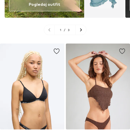
Pogledaj outfit
1
/
3