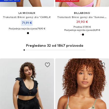
LA MICHAUX
BILLABONG
Trokutasti Bikini gornji dio 'CAMILA'
Trokutasti Bikini gornji dio 'Summer High'
29,90 €
71,91 €
Prvotno: 37,90 €
Posljednja najniža cijena:
79,90 €
Posljednja najniža cijena:
26,91 €
Pregledano 32 od 1847 proizvoda