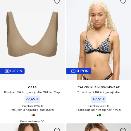
KUPON
KUPON
CFAB
CALVIN KLEIN SWIMWEAR
Bustier Bikini gornji dio 'Bikini Top'
Trokutasti Bikini gornji dio
22,49 €
47,61 €
Prvotno: 32,99 €
Prvotno: 59,90 €
Posljednja najniža cijena:
18,69 €
Posljednja najniža cijena:
44,97 €