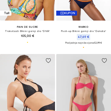
Tall
KUPON
PAIN DE SUCRE
MARKO
Trokutasti Bikini gornji dio 'DIVA'
Push-up Bikini gornji dio 'Dakota'
105,00 €
47,69 €
Posljednja najniža cijena:
52,99 €