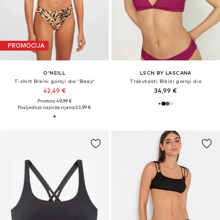
PROMOCIJA
O'NEILL
LSCN BY LASCANA
T-shirt Bikini gornji dio 'Baay'
Trokutasti Bikini gornji dio
42,49 €
34,99 €
Prvotno: 49,99 €
Posljednja najniža cijena:
33,99 €