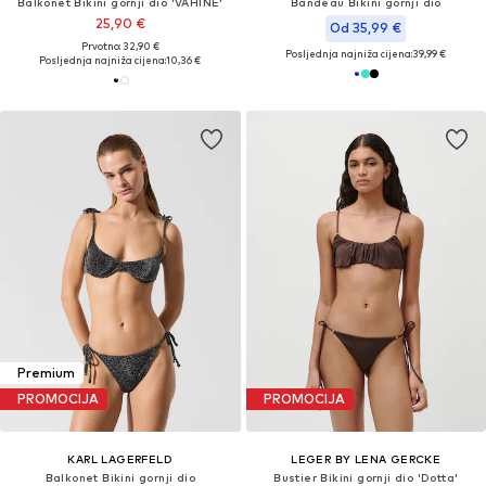
Balkonet Bikini gornji dio 'VAHINE'
Bandeau Bikini gornji dio
25,90 €
Od 35,99 €
Prvotno: 32,90 €
Posljednja najniža cijena:
39,99 €
Posljednja najniža cijena:
10,36 €
Premium
PROMOCIJA
PROMOCIJA
KARL LAGERFELD
LEGER BY LENA GERCKE
Balkonet Bikini gornji dio
Bustier Bikini gornji dio 'Dotta'