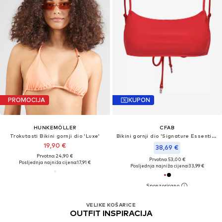
PROMOCIJA
KUPON
HUNKEMÖLLER
CFAB
Trokutasti Bikini gornji dio 'Luxe'
Bikini gornji dio 'Signature Essential Swim Top'
19,90 €
38,69 €
Prvotno: 24,90 €
Prvotno: 53,00 €
Posljednja najniža cijena:
17,91 €
Posljednja najniža cijena:
33,99 €
VELIKE KOŠARICE
OUTFIT INSPIRACIJA