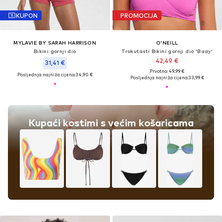
KUPON
PROMOCIJA
MYLAVIE BY SARAH HARRISON
O'NEILL
Bikini gornji dio
Trokutasti Bikini gornji dio 'Baay'
42,49 €
31,41 €
Prvotno: 49,99 €
Posljednja najniža cijena:
34,90 €
Posljednja najniža cijena:
33,99 €
Kupaći kostimi s većim košaricama