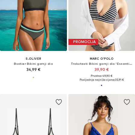
PROMOCIJA
S.OLIVER
MARC O'POLO
Bustier Bikini gornji dio
Trokutasti Bikini gornji dio 'Essentials'
34,99 €
39,90 €
Prvotno: 49,90 €
Posljednja najniža cijena:
35,91 €