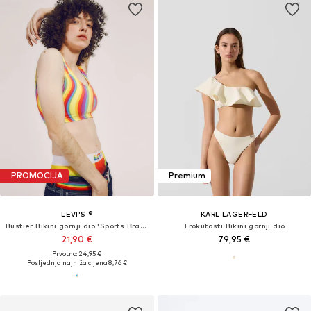
PROMOCIJA
Premium
LEVI'S ®
KARL LAGERFELD
Bustier Bikini gornji dio 'Sports Bra Hook Up'
Trokutasti Bikini gornji dio
21,90 €
79,95 €
Prvotno: 24,95 €
Posljednja najniža cijena:
8,76 €