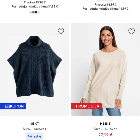
Prvotno: 99,90 €
Prvotno: 34,99 €
Posljednja najniža cijena:
31,92 €
Posljednja najniža cijena:
13,99 €
KUPON
PROMOCIJA
NEXT
HEINE
Široki pulover
Široki pulover
27,99 €
44,28 €