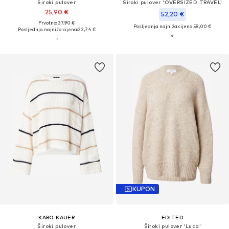
Široki pulover
Široki pulover 'OVERSIZED TRAVEL'
25,90 €
52,20 €
Prvotno: 37,90 €
Posljednja najniža cijena:
58,00 €
Posljednja najniža cijena:
22,74 €
KUPON
KARO KAUER
EDITED
Široki pulover
Široki pulover 'Luca'