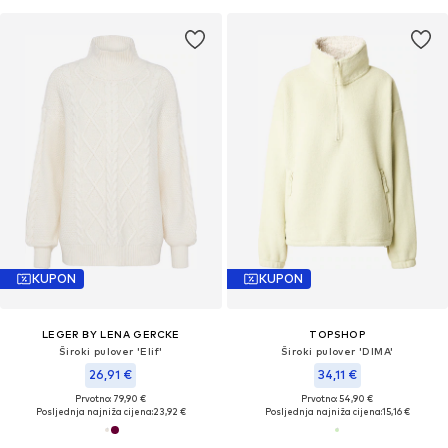
KUPON
KUPON
LEGER BY LENA GERCKE
TOPSHOP
Široki pulover 'Elif'
Široki pulover 'DIMA'
26,91 €
34,11 €
Prvotno: 79,90 €
Prvotno: 54,90 €
Posljednja najniža cijena:
23,92 €
Posljednja najniža cijena:
15,16 €