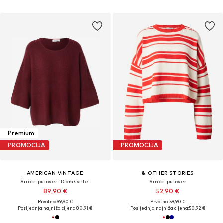
Premium
PROMOCIJA
PROMOCIJA
AMERICAN VINTAGE
& OTHER STORIES
Široki pulover 'Damsville'
Široki pulover
89,90 €
52,90 €
Prvotno: 99,90 €
Prvotno: 59,90 €
Posljednja najniža cijena:
80,91 €
Posljednja najniža cijena:
50,92 €