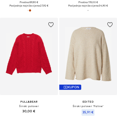
Prvotno: 89,90 €
Prvotno: 119,00 €
Posljednja najniža cijena:
27,92 €
Posljednja najniža cijena:
34,90 €
KUPON
PULL&BEAR
EDITED
Široki pulover
Široki pulover 'Faline'
30,00 €
35,91 €