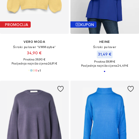
PROMOCIJA
KUPON
VERO MODA
HEINE
Široki pulover 'VMMaybe'
Široki pulover
34,90 €
31,49 €
Prvotno: 39,90 €
Prvotno: 59,99 €
Posljednja najniža cijena:
26,91 €
Posljednja najniža cijena:
24,49 €
+
1