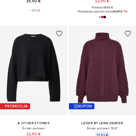
39,90 €
52,90 €
Prvotno: 59,90 €
+
1
Posljednja najniža cijena:
53,91 €
-1%
PROMOCIJA
KUPON
& OTHER STORIES
LEGER BY LENA GERCKE
Široki pulover
Široki pulover 'Elif'
52,90 €
21,51 €