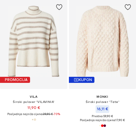
PROMOCIJA
KUPON
VILA
MONKI
Široki pulover 'VILAVINIA'
Široki pulover 'Tate'
11,90 €
16,11 €
Posljednja najniža cijena:
39,90 €
-70%
Prvotno: 59,90 €
Posljednja najniža cijena:
17,90 €