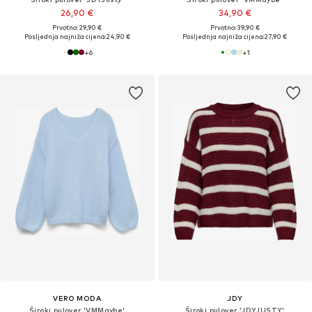
26,90 €
34,90 €
Prvotno: 29,90 €
Prvotno: 39,90 €
Posljednja najniža cijena:
24,90 €
Posljednja najniža cijena:
27,90 €
+
6
+
1
VERO MODA
JDY
Široki pulover 'VMMaybe'
Široki pulover 'JDYJUSTY'