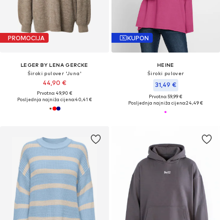
PROMOCIJA
KUPON
LEGER BY LENA GERCKE
HEINE
Široki pulover 'Juna'
Široki pulover
44,90 €
31,49 €
Prvotno: 49,90 €
Prvotno: 59,99 €
Posljednja najniža cijena:
40,41 €
Posljednja najniža cijena:
24,49 €