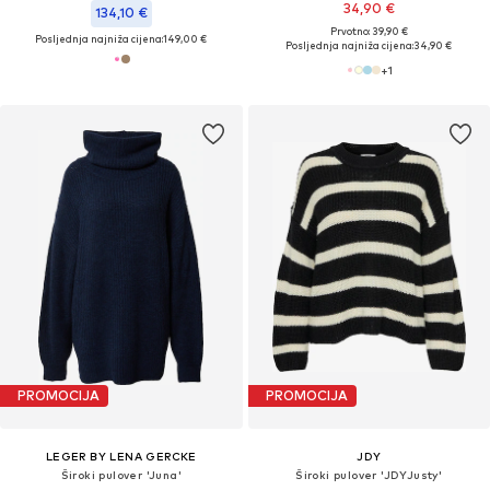
34,90 €
134,10 €
Prvotno: 39,90 €
Posljednja najniža cijena:
149,00 €
Posljednja najniža cijena:
34,90 €
+
1
PROMOCIJA
PROMOCIJA
LEGER BY LENA GERCKE
JDY
Široki pulover 'Juna'
Široki pulover 'JDYJusty'