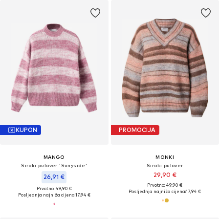
KUPON
PROMOCIJA
MANGO
MONKI
Široki pulover 'Sunyside'
Široki pulover
29,90 €
26,91 €
Prvotno: 49,90 €
Prvotno: 49,90 €
Posljednja najniža cijena:
17,94 €
Posljednja najniža cijena:
17,94 €