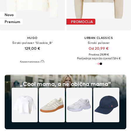
Novo
Premium
PROMOCIJA
HUGO
URBAN CLASSICS
Široki pulover 'Slookia_B'
Široki pulover
129,00 €
Od 20,99 €
Prvotno: 29,99 €
Posljednja najniža cijena:
17,84 €
„Cool mama, a ne obična mama”