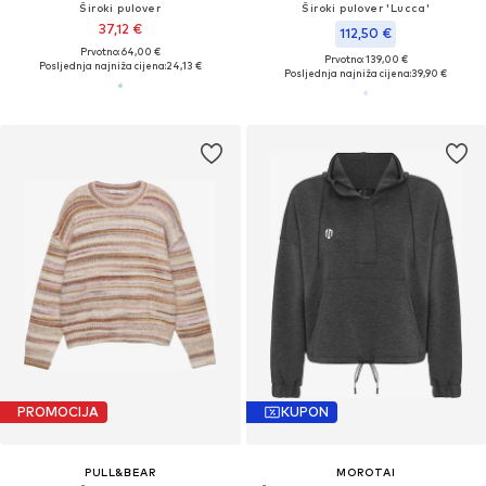
Široki pulover
Široki pulover 'Lucca'
37,12 €
112,50 €
Prvotno: 64,00 €
Prvotno: 139,00 €
Posljednja najniža cijena:
24,13 €
Posljednja najniža cijena:
39,90 €
PROMOCIJA
KUPON
PULL&BEAR
MOROTAI