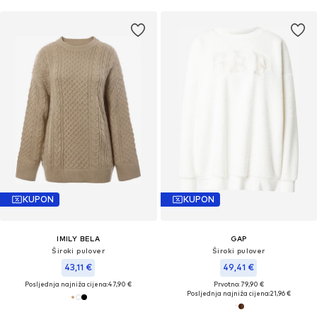
KUPON
KUPON
IMILY BELA
GAP
Široki pulover
Široki pulover
43,11 €
49,41 €
Posljednja najniža cijena:
47,90 €
Prvotno: 79,90 €
Posljednja najniža cijena:
21,96 €