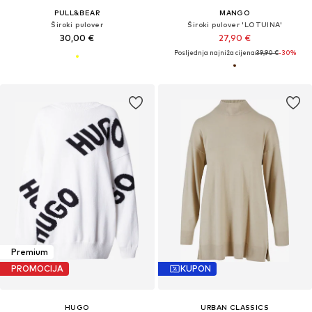
PULL&BEAR
MANGO
Široki pulover
Široki pulover 'LOTUINA'
30,00 €
27,90 €
Posljednja najniža cijena:
39,90 €
-30%
Premium
PROMOCIJA
KUPON
HUGO
URBAN CLASSICS