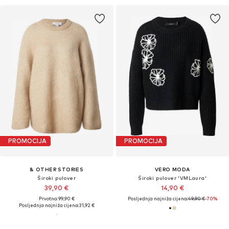
PROMOCIJA
PROMOCIJA
& OTHER STORIES
VERO MODA
Široki pulover
Široki pulover 'VMLaura'
39,90 €
14,90 €
Prvotno: 99,90 €
Posljednja najniža cijena:
49,90 €
-70%
Posljednja najniža cijena:
31,92 €