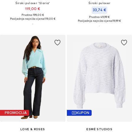
Široki pulover 'Slaria'
Široki pulover
119,00 €
33,74 €
Prvotno: 199,00 €
Prvotno: 49,99 €
Posljednja najniža cijena:
119,00 €
Posljednja najniža cijena:
19,99 €
PROMOCIJA
KUPON
LOVE & ROSES
ESMÉ STUDIOS