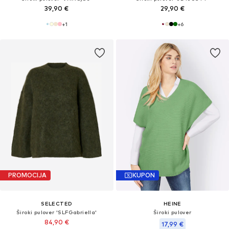
39,90 €
29,90 €
+
1
+
6
PROMOCIJA
KUPON
SELECTED
HEINE
Široki pulover 'SLFGabriella'
Široki pulover
84,90 €
17,99 €