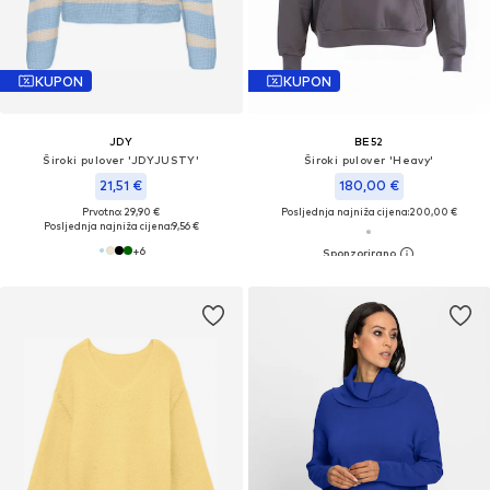
KUPON
KUPON
JDY
BE52
Široki pulover 'JDYJUSTY'
Široki pulover 'Heavy'
21,51 €
180,00 €
Prvotno: 29,90 €
Posljednja najniža cijena:
200,00 €
Posljednja najniža cijena:
9,56 €
+
6