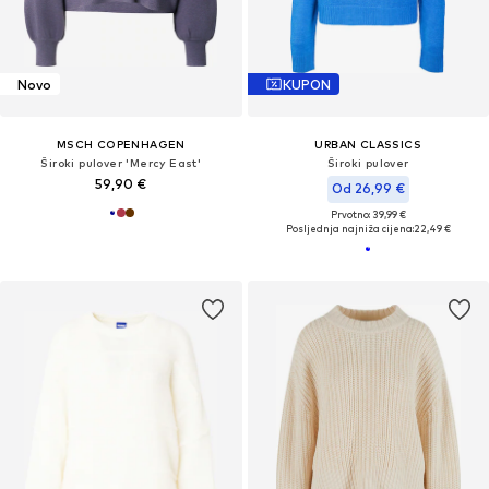
Novo
KUPON
MSCH COPENHAGEN
URBAN CLASSICS
Široki pulover 'Mercy East'
Široki pulover
59,90 €
Od 26,99 €
Prvotno: 39,99 €
Posljednja najniža cijena:
22,49 €