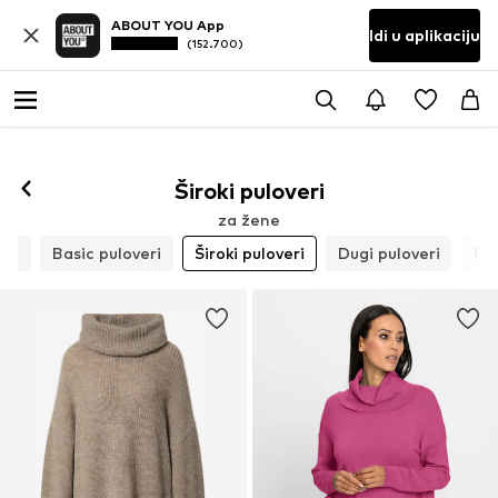
ABOUT YOU App
Idi u aplikaciju
(152.700)
Široki puloveri
za žene
čom
Basic puloveri
Široki puloveri
Dugi puloveri
Pul