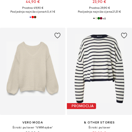
44,90 €
23,90 €
Prvotno: 49,90 €
Prvotno: 29,90 €
Posljednja najniža cijena:
40,41 €
Posljednja najniža cijena:
21,51 €
+
6
PROMOCIJA
VERO MODA
& OTHER STORIES
Široki pulover 'VMMaybe'
Široki pulover