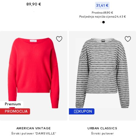
89,90 €
31,41 €
Prvotno: 69,90 €
Posljednja najniža cijena:
24,43 €
Premium
PROMOCIJA
KUPON
AMERICAN VINTAGE
URBAN CLASSICS
Široki pulover 'DAMSVILLE'
Široki pulover