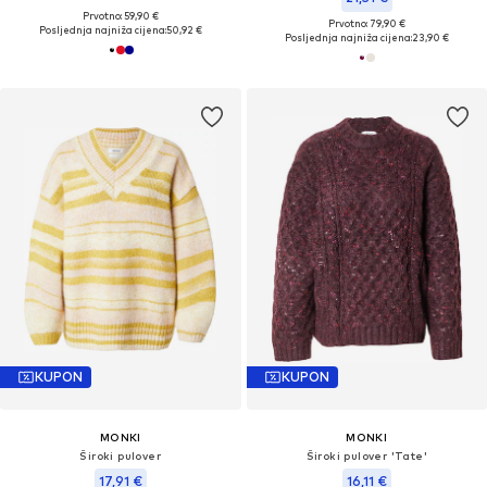
Prvotno: 59,90 €
Prvotno: 79,90 €
Posljednja najniža cijena:
50,92 €
Posljednja najniža cijena:
23,90 €
KUPON
KUPON
MONKI
MONKI
Široki pulover
Široki pulover 'Tate'
17,91 €
16,11 €