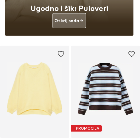
Ugodno i šik: Puloveri
Otkrij sada
PROMOCIJA