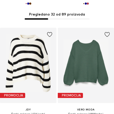
Pregledano 32 od 89 proizvoda
PROMOCIJA
PROMOCIJA
JDY
VERO MODA
Široki pulover 'JDYJusty'
Široki pulover 'VMMaybe'