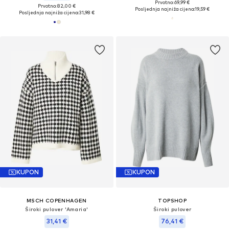
Prvotno: 69,99 €
Prvotno: 82,00 €
Posljednja najniža cijena:
19,59 €
Posljednja najniža cijena:
31,98 €
KUPON
KUPON
MSCH COPENHAGEN
TOPSHOP
Široki pulover 'Amaria'
Široki pulover
31,41 €
76,41 €