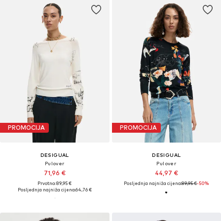
PROMOCIJA
PROMOCIJA
DESIGUAL
DESIGUAL
Pulover
Pulover
71,96 €
44,97 €
Prvotno: 89,95 €
Posljednja najniža cijena:
89,95 €
-50%
Posljednja najniža cijena:
64,76 €