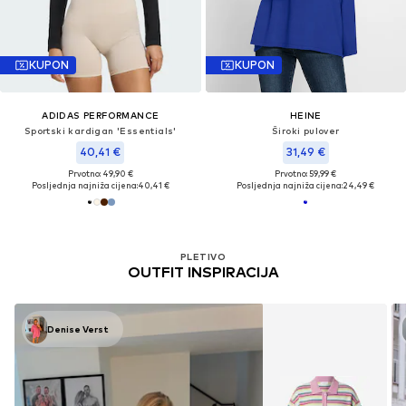
KUPON
KUPON
ADIDAS PERFORMANCE
HEINE
Sportski kardigan 'Essentials'
Široki pulover
40,41 €
31,49 €
Prvotno: 49,90 €
Prvotno: 59,99 €
Posljednja najniža cijena:
40,41 €
Posljednja najniža cijena:
24,49 €
PLETIVO
OUTFIT INSPIRACIJA
Denise Verst