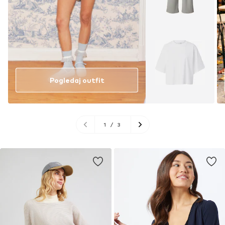
Pogledaj outfit
1
/
3