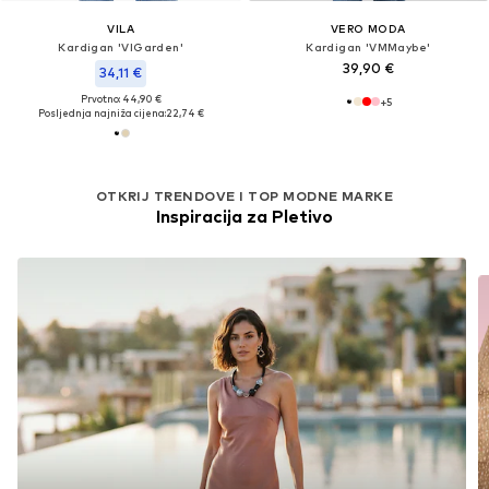
VILA
VERO MODA
Kardigan 'VIGarden'
Kardigan 'VMMaybe'
39,90 €
34,11 €
Prvotno: 44,90 €
+
5
Posljednja najniža cijena:
22,74 €
OTKRIJ TRENDOVE I TOP MODNE MARKE
Inspiracija za Pletivo