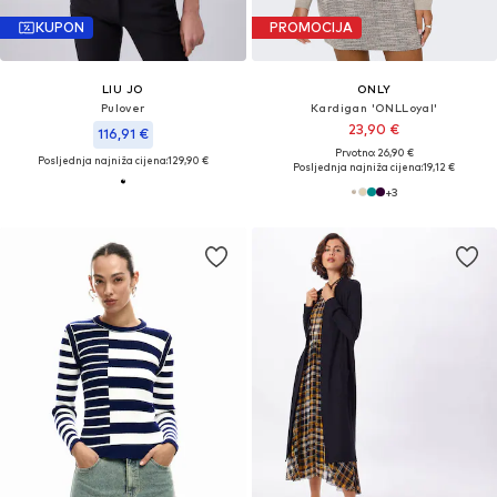
KUPON
PROMOCIJA
LIU JO
ONLY
Pulover
Kardigan 'ONLLoyal'
23,90 €
116,91 €
Prvotno: 26,90 €
Posljednja najniža cijena:
129,90 €
Posljednja najniža cijena:
19,12 €
+
3