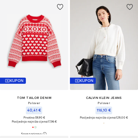
KUPON
KUPON
TOM TAILOR DENIM
CALVIN KLEIN JEANS
Pulover
Pulover
40,41 €
116,10 €
Prvotno: 59,90 €
Posljednja najniža cijena:
129,00 €
Posljednja najniža cijena:
17,96 €