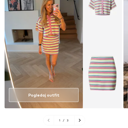
Pogledaj outfit
1
/
3