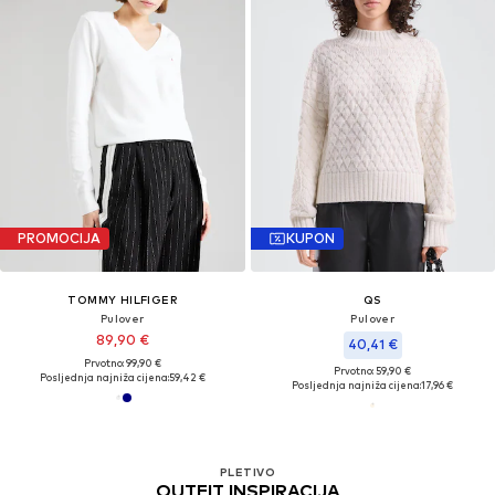
PROMOCIJA
KUPON
TOMMY HILFIGER
QS
Pulover
Pulover
89,90 €
40,41 €
Prvotno: 99,90 €
Prvotno: 59,90 €
Posljednja najniža cijena:
59,42 €
Posljednja najniža cijena:
17,96 €
PLETIVO
OUTFIT INSPIRACIJA