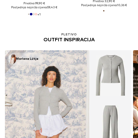
Prvotno: 32,90 €
Prvotno: 99,90 €
Posljednja najniža cijena:
10,36 €
Posljednja najniža cijena:
59,43 €
+
1
PLETIVO
OUTFIT INSPIRACIJA
Marlene Lütje