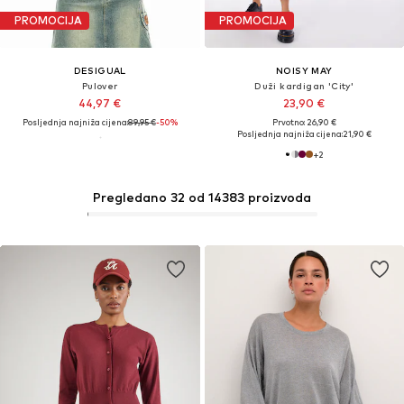
PROMOCIJA
PROMOCIJA
DESIGUAL
NOISY MAY
Pulover
Duži kardigan 'City'
44,97 €
23,90 €
Posljednja najniža cijena:
89,95 €
-50%
Prvotno: 26,90 €
Posljednja najniža cijena:
21,90 €
+
2
Pregledano 32 od 14383 proizvoda