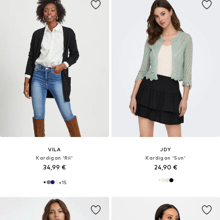
VILA
JDY
Kardigan 'Ril'
Kardigan 'Sun'
34,99 €
24,90 €
+
15