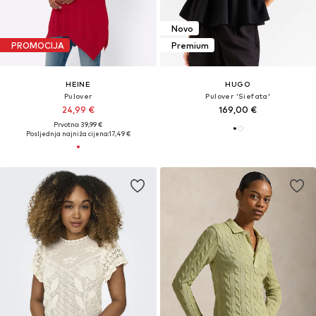
Novo
PROMOCIJA
Premium
HEINE
HUGO
Pulover
Pulover 'Siefata'
24,99 €
169,00 €
Prvotno: 39,99 €
Posljednja najniža cijena:
17,49 €