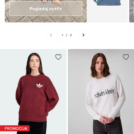
Pogledaj outfit
1
/
3
PROMOCIJA