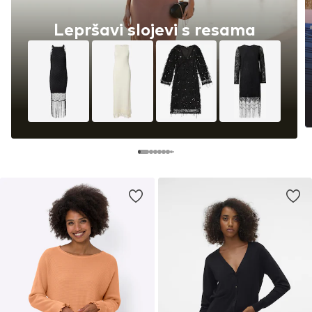
Lepršavi slojevi s resama