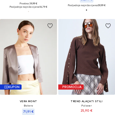
Prvotno: 39,99 €
Posljednja najniža cijena:
59,99 €
Posljednja najniža cijena:
16,79 €
KUPON
PROMOCIJA
VERA MONT
TREND ALAÇATI STILI
Bolero
Pulover
25,90 €
71,91 €