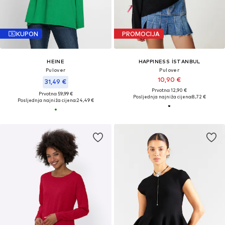
KUPON
PROMOCIJA
HEINE
HAPPINESS İSTANBUL
Pulover
Pulover
10,90 €
31,49 €
Prvotno: 12,90 €
Prvotno: 59,99 €
Posljednja najniža cijena:
8,72 €
Posljednja najniža cijena:
24,49 €