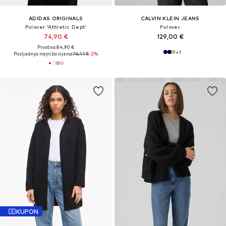
ADIDAS ORIGINALS
CALVIN KLEIN JEANS
Pulover 'Athletic Dept'
Pulover
74,90 €
129,00 €
Prvotno: 84,90 €
+
1
Posljednja najniža cijena:
76,41 €
-2%
KUPON