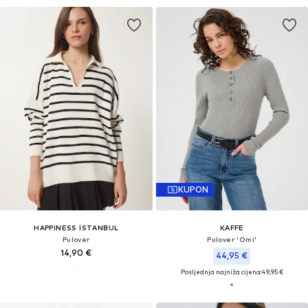
KUPON
HAPPINESS İSTANBUL
KAFFE
Pulover
Pulover 'Omi'
14,90 €
44,95 €
Posljednja najniža cijena:
49,95 €