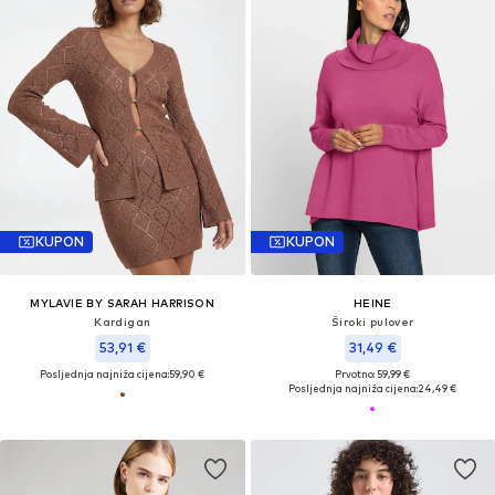
KUPON
KUPON
MYLAVIE BY SARAH HARRISON
HEINE
Kardigan
Široki pulover
53,91 €
31,49 €
Posljednja najniža cijena:
59,90 €
Prvotno: 59,99 €
Posljednja najniža cijena:
24,49 €