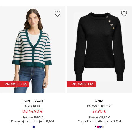
PROMOCIJA
PROMOCIJA
TOM TAILOR
ONLY
Kardigan
Pulover 'Emma'
Od 44,90 €
27,90 €
Prvotno: 59,90 €
Prvotno: 39,90 €
Posljednja najniža cijena:
17,96 €
Posljednja najniža cijena:
19,53 €