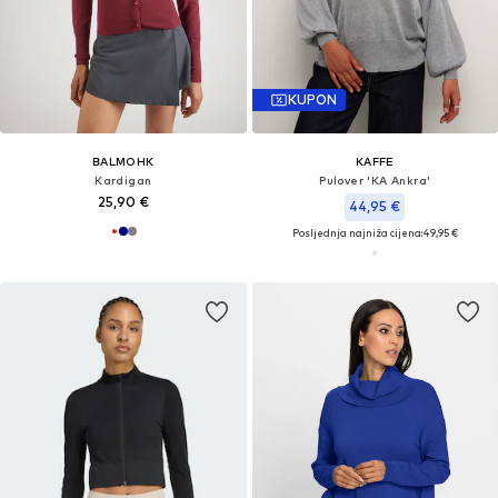
KUPON
BALMOHK
KAFFE
Kardigan
Pulover 'KA Ankra'
25,90 €
44,95 €
Posljednja najniža cijena:
49,95 €