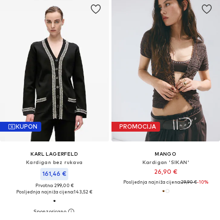
KUPON
PROMOCIJA
KARL LAGERFELD
MANGO
Kardigan bez rukava
Kardigan 'SIKAN'
26,90 €
161,46 €
Posljednja najniža cijena:
29,90 €
-10%
Prvotno: 299,00 €
Posljednja najniža cijena:
143,52 €