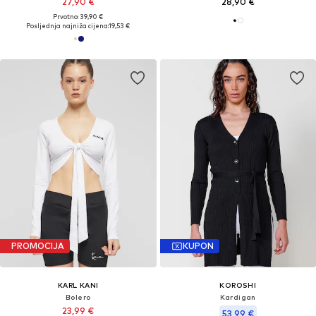
27,90 €
28,90 €
Prvotno: 39,90 €
Posljednja najniža cijena:
19,53 €
PROMOCIJA
KUPON
KARL KANI
KOROSHI
Bolero
Kardigan
23,99 €
53,99 €