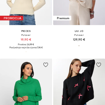
PROMOCIJA
Premium
PIECES
LIU JO
Pulover
Pulover
19,90 €
129,90 €
Prvotno: 26,99 €
Posljednja najniža cijena:
7,96 €