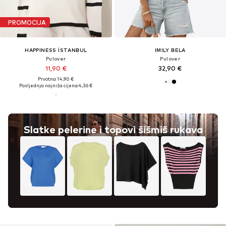
PROMOCIJA
HAPPINESS İSTANBUL
IMILY BELA
Pulover
Pulover
11,90 €
32,90 €
Prvotno: 14,90 €
Posljednja najniža cijena:
4,36 €
Slatke pelerine i topovi šišmiš rukava