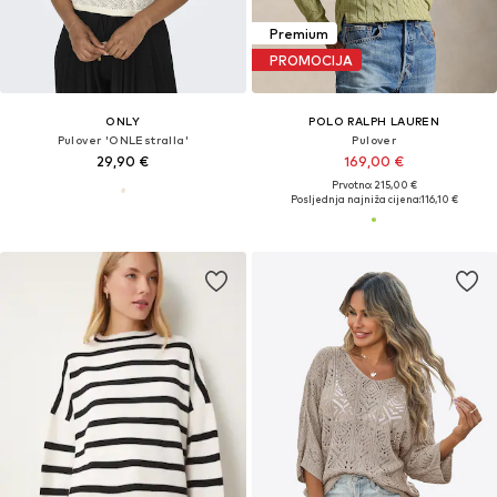
Premium
PROMOCIJA
ONLY
POLO RALPH LAUREN
Pulover 'ONLEstralla'
Pulover
29,90 €
169,00 €
Prvotno: 215,00 €
Posljednja najniža cijena:
116,10 €