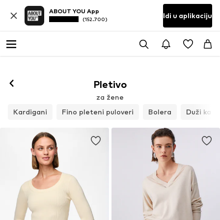
ABOUT YOU App
Idi u aplikaciju
(152.700)
Pletivo
za žene
Kardigani
Fino pleteni puloveri
Bolera
Duži kard