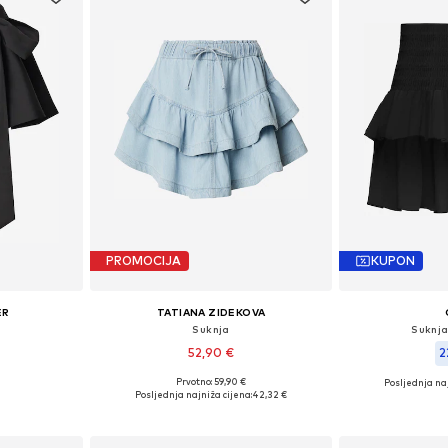
PROMOCIJA
KUPON
ER
TATIANA ZIDEKOVA
Suknja
Suknj
52,90 €
2
Prvotno: 59,90 €
Posljednja naj
ičina
Dostupne veličine: 34, 36, 38, 40, 42, 44
Dostupne velič
Posljednja najniža cijena:
42,32 €
icu
Dodaj u košaricu
Dodaj 