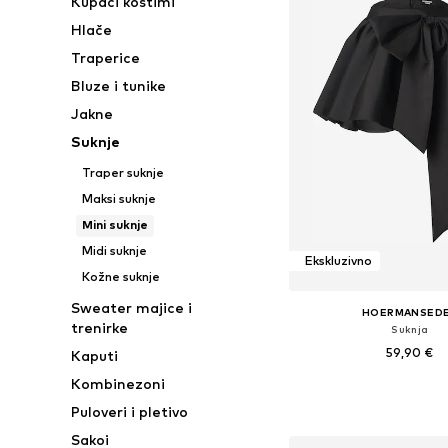
Kupaći kostimi
Hlače
Traperice
Bluze i tunike
Jakne
Suknje
Traper suknje
Maksi suknje
Mini suknje
Midi suknje
Ekskluzivno
Kožne suknje
Sweater majice i
HOERMANSED
trenirke
Suknja
59,90 €
Kaputi
Kombinezoni
Dostupno u više vel
Puloveri i pletivo
Dodaj u košar
Sakoi