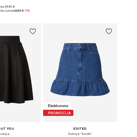
+
3
no: 29,90 €
ine: 34, 36, 38, 40
Dostupno u više veličina
ža cijena:
26,90 €
-11%
u košaricu
Dodaj u košaricu
Ekskluzivno
PROMOCIJA
OUT YOU
EDITED
Suknja
Suknja 'Sinah'