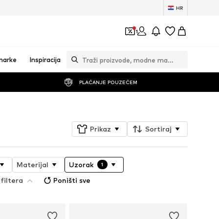
HR
1
marke
Inspiracija
PLAĆANJE POUZEĆEM
Prikaz
Sortiraj
Materijal
Uzorak
1
filtera
Poništi sve