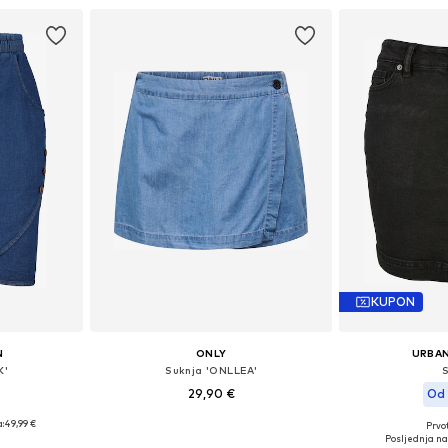
KUPON
N
ONLY
URBAN
K'
Suknja 'ONLLEA'
29,90 €
Od 
:
49,99 €
Prvot
Dostupne veličine: 34, 36, 38, 40
 38, 40, 42
Dostupno 
Posljednja na