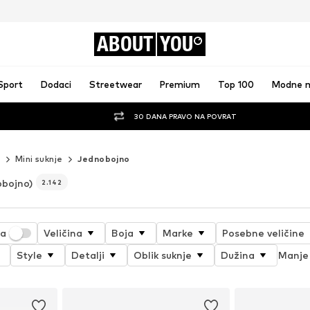
ABOUT
YOU
Sport
Dodaci
Streetwear
Premium
Top 100
Modne 
30 DANA PRAVO NA POVRAT
e
Mini suknje
Jednobojno
bojno)
2.142
ja
Veličina
Boja
Marke
Posebne veličine
Style
Detalji
Oblik suknje
Dužina
Manje 