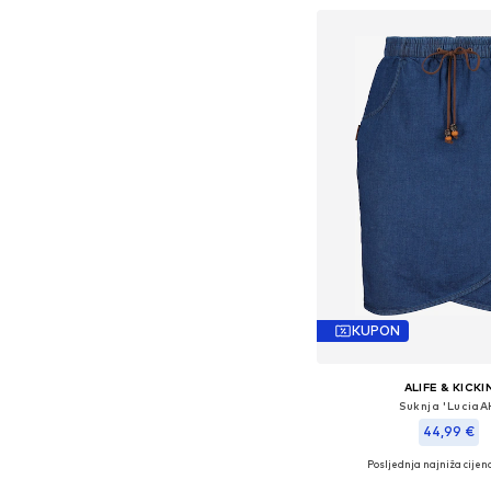
KUPON
ALIFE & KICKI
Suknja 'LuciaA
44,99 €
Posljednja najniža cijena
Dostupne veličine: 34, 36,