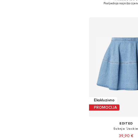
Dostupne veličine: 34, 36,
Posljednja najniža cijen
Dodaj u košar
Ekskluzivno
PROMOCIJA
EDITED
Suknja 'Jackie
39,90 €