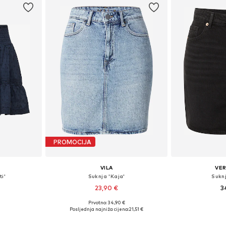
PROMOCIJA
VILA
VE
i'
Suknja 'Kaja'
Sukn
23,90 €
3
+
1
Prvotno: 34,90 €
 38, 40, 42
Dostupne veličine: 34, 36, 38, 40, 42, 44
Dostupne veličin
Posljednja najniža cijena:
21,51 €
icu
Dodaj u košaricu
Dodaj 