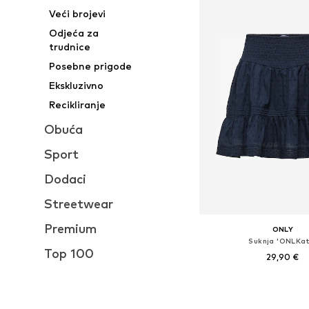
Veći brojevi
Odjeća za
trudnice
Posebne prigode
Ekskluzivno
Recikliranje
Obuća
Sport
Dodaci
Streetwear
Premium
ONLY
Suknja 'ONLKatt
Top 100
29,90 €
Dostupne veličine: 34, 36,
Dodaj u košar