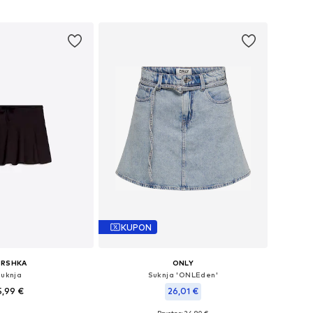
Dodaj u košaricu
u košaricu
KUPON
ERSHKA
ONLY
Suknja
Suknja 'ONLEden'
5,99 €
26,01 €