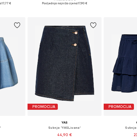
 38, 40, 42
Dostupne veličine: XS, S, M, L, XL, XXL
Dostupne vel
a:
17,77 €
Posljednja najniža cijena:
17,90 €
icu
Dodaj u košaricu
Dodaj 
PROMOCIJA
PROMOCIJA
YAS
'
Suknja 'YASLisana'
Suknja
44,90 €
2