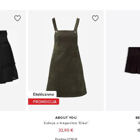
Dodaj u košaricu
icu
Dodaj 
Ekskluzivno
PROMOCIJA
ABOUT YOU
B
Suknja s tregerima 'Elea'
32,90 €
1
Prvotno: 37,90 €