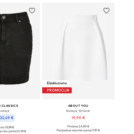
Ekskluzivno
PROMOCIJA
 CLASSICS
ABOUT YOU
Suknja
Suknja 'Dilara'
22,49 €
19,90 €
Prvotno: 24,90 €
no: 35,99 €
Dostupne veličine: 34, 36, 38, 40, 42, 44
u više veličina
Posljednja najniža cijena:
17,91 €
jniža cijena:
23,39 €