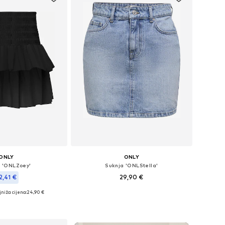
ONLY
ONLY
a 'ONLZoey'
Suknja 'ONLStella'
2,41 €
29,90 €
+
2
niža cijena:
+
1
24,90 €
Dostupne veličine: 32, 34, 36, 38, 40, 42
ine: 34, 36, 38, 40
Dodaj u košaricu
u košaricu