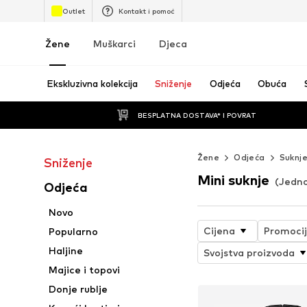
Outlet
Kontakt i pomoć
Žene
Muškarci
Djeca
Ekskluzivna kolekcija
Sniženje
Odjeća
Obuća
BESPLATNA DOSTAVA* I POVRAT
Žene
Odjeća
Suknj
Sniženje
Mini suknje
(Jedno
Odjeća
Novo
Cijena
Promoci
Popularno
Haljine
Svojstva proizvoda
Majice i topovi
Donje rublje