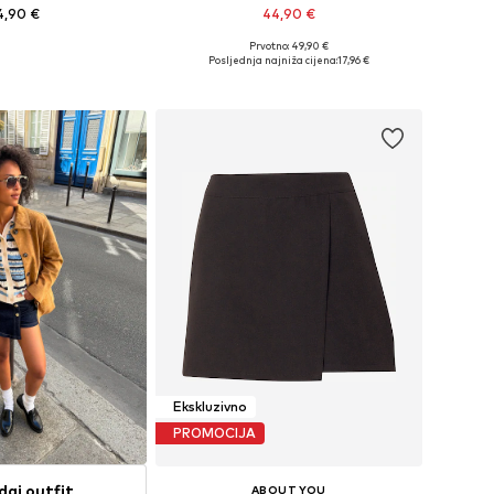
4,90 €
44,90 €
+
1
Prvotno: 49,90 €
 34, 36, 38, 40, 42, 44
Dostupne veličine: 34, 36, 38, 40, 42
Posljednja najniža cijena:
17,96 €
u košaricu
Dodaj u košaricu
Ekskluzivno
PROMOCIJA
daj outfit
ABOUT YOU