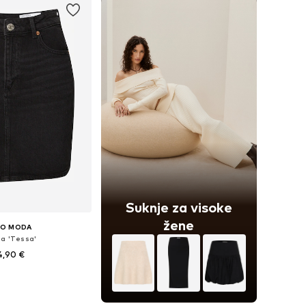
Suknje za visoke
žene
RO MODA
ja 'Tessa'
4,90 €
e: 34, 36, 38, 40, 42
u košaricu