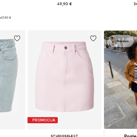
49,90 €
3
Dostupne veličine: 34, 36, 38, 40, 42
Dostupne veličine:
8, 40, 42, 44
:
57,90 €
Dodaj u košaricu
Dodaj 
icu
Nardos
PROMOCIJA
Pogle
STUDIOSELECT