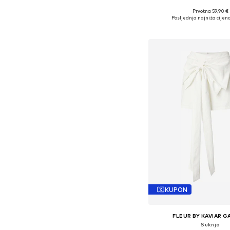
Prvotno: 59,90 €
Dostupne veličine: 34, 
Posljednja najniža cijena
Dodaj u košar
KUPON
FLEUR BY KAVIAR 
Suknja