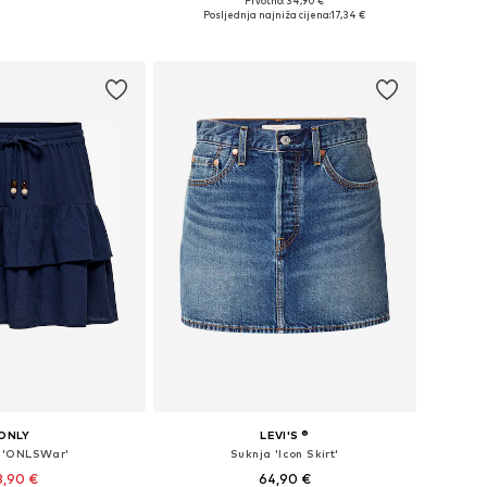
Prvotno: 34,90 €
ičine: 34, 36, 42
Dostupne veličine: 34, 36, 38, 40
Posljednja najniža cijena:
17,34 €
u košaricu
Dodaj u košaricu
ONLY
LEVI'S ®
 'ONLSWar'
Suknja 'Icon Skirt'
3,90 €
64,90 €