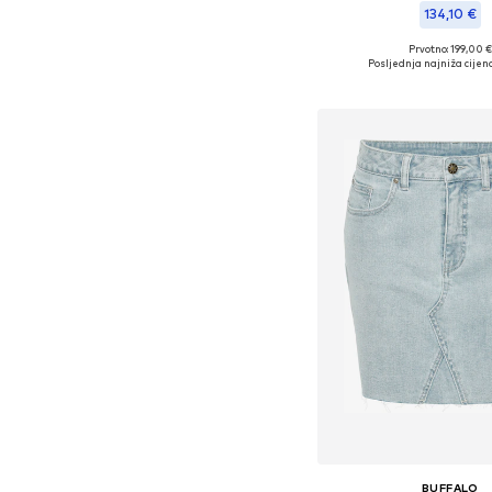
134,10 €
Prvotno: 199,00 €
Dostupne veličine: 34, 36, 3
Posljednja najniža cijena
Dodaj u košar
BUFFALO