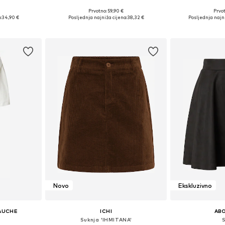
Prvotno: 59,90 €
Prvot
36, 38, 40
Dostupne veličine: 34, 36, 38, 40, 42, 46
Dostupne velič
:
34,90 €
Posljednja najniža cijena:
38,32 €
Posljednja najni
icu
Dodaj u košaricu
Dodaj 
Novo
Ekskluzivno
GAUCHE
ICHI
AB
Suknja 'IHMITANA'