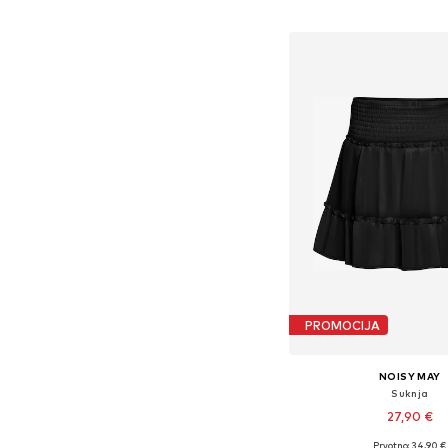
Dodaj u košar
PROMOCIJA
NOISY MAY
Suknja
27,90 €
Prvotno: 34,90 €