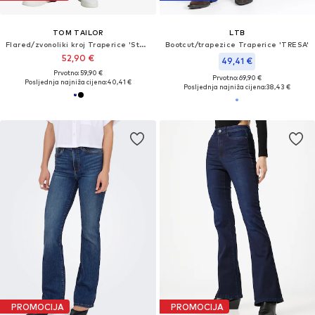
TOM TAILOR
LTB
Flared/zvonoliki kroj Traperice 'Stella'
Bootcut/trapezice Traperice 'TRESA'
52,90 €
49,41 €
Prvotno: 59,90 €
Prvotno: 69,90 €
Posljednja najniža cijena:
40,41 €
Posljednja najniža cijena:
38,43 €
PROMOCIJA
PROMOCIJA