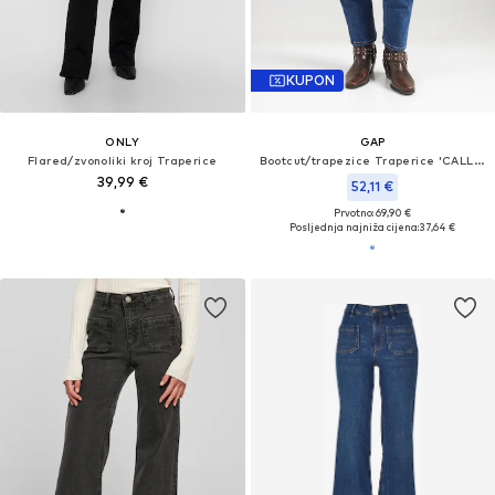
KUPON
ONLY
GAP
Flared/zvonoliki kroj Traperice
Bootcut/trapezice Traperice 'CALLIOPE'
39,99 €
52,11 €
Prvotno: 69,90 €
Posljednja najniža cijena:
37,64 €