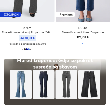
KUPON
Premium
ONLY
LIU JO
Flared/zvonoliki kroj Traperice 'ONLHENNI'
Flared/zvonoliki kroj Traperice
119,90 €
Od 18,81 €
Posljednja najniža cijena:
20,90 €
+
1
Flared traperice: Gdje se pokret
susreće sa stavom