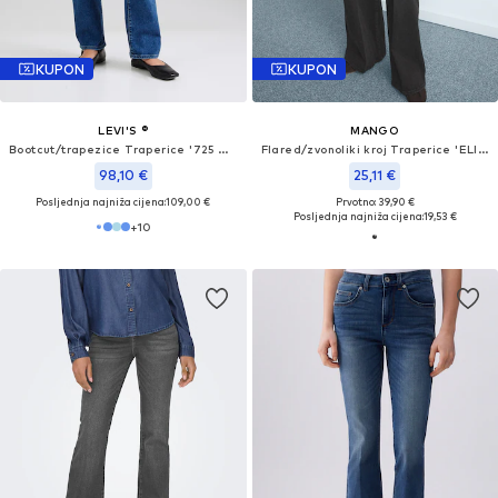
KUPON
KUPON
LEVI'S ®
MANGO
Bootcut/trapezice Traperice '725 High Rise Bootcut'
Flared/zvonoliki kroj Traperice 'ELISE'
98,10 €
25,11 €
Posljednja najniža cijena:
109,00 €
Prvotno: 39,90 €
Posljednja najniža cijena:
19,53 €
+
10