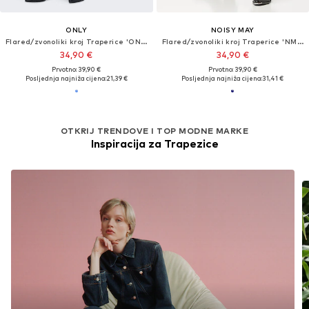
ONLY
NOISY MAY
Flared/zvonoliki kroj Traperice 'ONLWAUW'
Flared/zvonoliki kroj Traperice 'NMSallie'
34,90 €
34,90 €
Prvotno: 39,90 €
Prvotno: 39,90 €
Posljednja najniža cijena:
21,39 €
Posljednja najniža cijena:
31,41 €
OTKRIJ TRENDOVE I TOP MODNE MARKE
Inspiracija za Trapezice