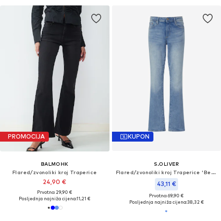
PROMOCIJA
KUPON
BALMOHK
S.OLIVER
Flared/zvonoliki kroj Traperice
Flared/zvonoliki kroj Traperice 'Beverly'
24,90 €
43,11 €
Prvotno: 29,90 €
Prvotno: 69,90 €
Posljednja najniža cijena:
11,21 €
Posljednja najniža cijena:
38,32 €