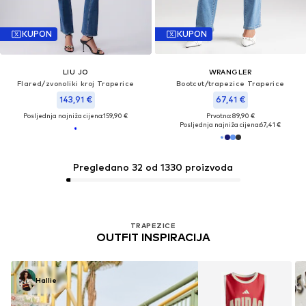
KUPON
KUPON
LIU JO
WRANGLER
Flared/zvonoliki kroj Traperice
Bootcut/trapezice Traperice
143,91 €
67,41 €
Posljednja najniža cijena:
159,90 €
Prvotno: 89,90 €
Posljednja najniža cijena:
67,41 €
Pregledano 32 od 1330 proizvoda
TRAPEZICE
OUTFIT INSPIRACIJA
Hallie