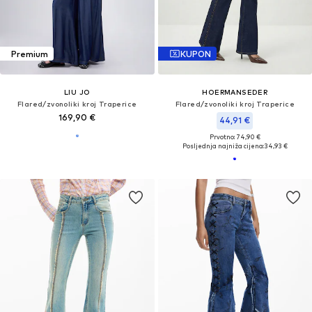
Premium
KUPON
LIU JO
HOERMANSEDER
Flared/zvonoliki kroj Traperice
Flared/zvonoliki kroj Traperice
169,90 €
44,91 €
Prvotno: 74,90 €
Posljednja najniža cijena:
34,93 €