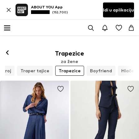
ABOUT YOU App
Idi u aplikaciju
(152.700)
Trapezice
za žene
m kroj
Traper tajice
Trapezice
Boyfriend
Hlače s