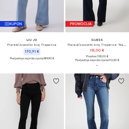
KUPON
PROMOCIJA
LIU JO
GUESS
Flared/zvonoliki kroj Traperice
Flared/zvonoliki kroj Traperice 'New Faye'
115,00 €
170,91 €
Prvotno: 139,00 €
Posljednja najniža cijena:
189,90 €
Posljednja najniža cijena:
112,50 €