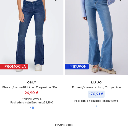
PROMOCIJA
KUPON
ONLY
LIU JO
Flared/zvonoliki kroj Traperice 'Reese'
Flared/zvonoliki kroj Traperice
24,90 €
170,91 €
Prvotno: 29,99 €
Posljednja najniža cijena:
189,90 €
Posljednja najniža cijena:
23,99 €
TRAPEZICE