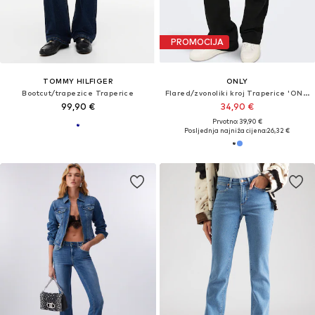
PROMOCIJA
TOMMY HILFIGER
ONLY
Bootcut/trapezice Traperice
Flared/zvonoliki kroj Traperice 'ONLHella'
99,90 €
34,90 €
Prvotno: 39,90 €
Posljednja najniža cijena:
26,32 €