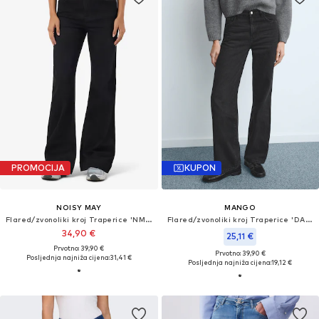
PROMOCIJA
KUPON
NOISY MAY
MANGO
Flared/zvonoliki kroj Traperice 'NMRooxy'
Flared/zvonoliki kroj Traperice 'DANILA'
34,90 €
25,11 €
Prvotno: 39,90 €
Prvotno: 39,90 €
Posljednja najniža cijena:
31,41 €
Posljednja najniža cijena:
19,12 €