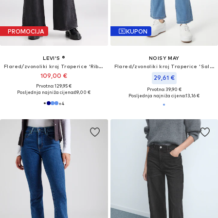
PROMOCIJA
KUPON
LEVI'S ®
NOISY MAY
Flared/zvonoliki kroj Traperice 'Ribcage Bells'
Flared/zvonoliki kroj Traperice 'Sallie'
109,00 €
29,61 €
Prvotno: 129,95 €
Prvotno: 39,90 €
Posljednja najniža cijena:
69,00 €
Posljednja najniža cijena:
13,16 €
+
4