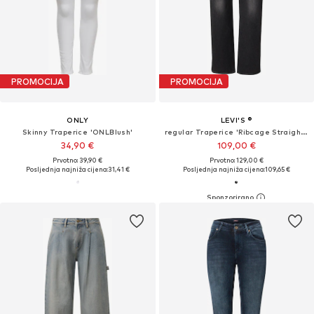
PROMOCIJA
PROMOCIJA
ONLY
LEVI'S ®
Skinny Traperice 'ONLBlush'
regular Traperice 'Ribcage Straight Ankle'
34,90 €
109,00 €
Prvotno: 39,90 €
Prvotno: 129,00 €
Posljednja najniža cijena:
31,41 €
Posljednja najniža cijena:
109,65 €