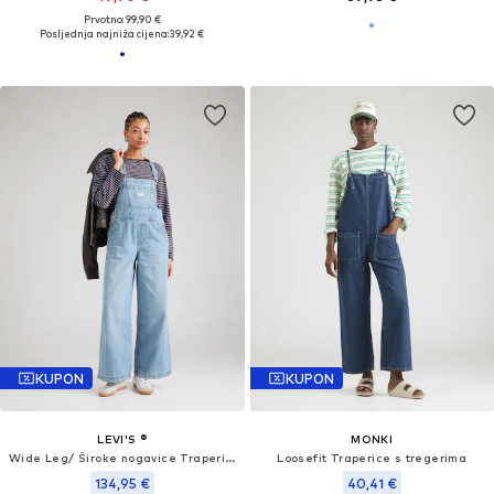
Prvotno: 99,90 €
Posljednja najniža cijena:
39,92 €
KUPON
KUPON
LEVI'S ®
MONKI
Wide Leg/ Široke nogavice Traperice s tregerima 'XL Overall'
Loosefit Traperice s tregerima
134,95 €
40,41 €