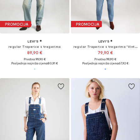
PROMOCIJA
PROMOCIJA
LEVI'S ®
LEVI'S ®
regular Traperice s tregerima
regular Traperice s tregerima 'Vintage Denim Overalls'
89,90 €
79,90 €
Prvotno: 99,90 €
Prvotno: 99,90 €
Posljednja najniža cijena:
80,91 €
Posljednja najniža cijena:
67,92 €