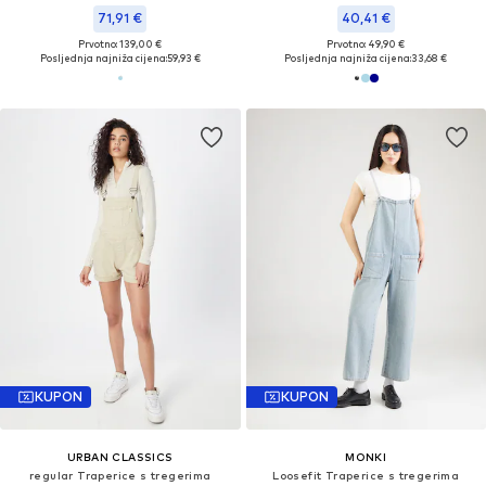
71,91 €
40,41 €
Prvotno: 139,00 €
Prvotno: 49,90 €
Posljednja najniža cijena:
59,93 €
Posljednja najniža cijena:
33,68 €
KUPON
KUPON
URBAN CLASSICS
MONKI
regular Traperice s tregerima
Loosefit Traperice s tregerima