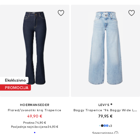
Ekskluzivno
PROMOCIJA
HOERMANSEDER
LEVI'S ®
Flared/zvonoliki kroj Traperice
Baggy Traperice '94 Baggy Wide Leg Jeans'
49,90 €
79,95 €
Prvotno: 74,90 €
+
3
Posljednja najniža cijena:
34,93 €