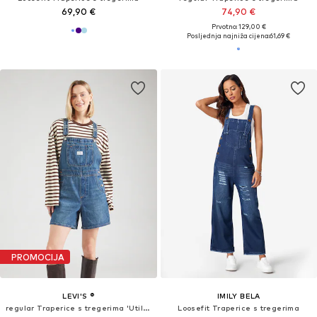
69,90 €
74,90 €
Prvotno: 129,00 €
Posljednja najniža cijena:
61,69 €
PROMOCIJA
LEVI'S ®
IMILY BELA
regular Traperice s tregerima 'Utility Shortall'
Loosefit Traperice s tregerima