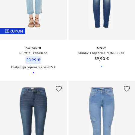
KUPON
KOROSHI
ONLY
Slimfit Traperice
Skinny Traperice 'ONLBlush'
39,90 €
53,99 €
Posljednja najniža cijena:
59,99 €