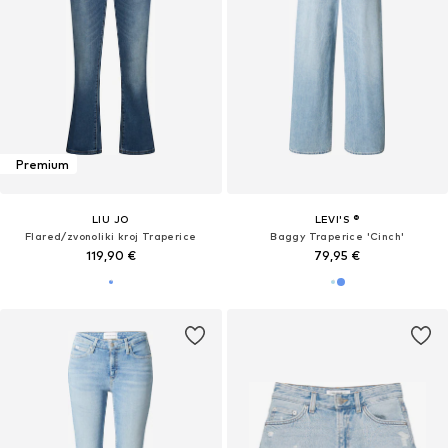
Premium
LIU JO
LEVI'S ®
Flared/zvonoliki kroj Traperice
Baggy Traperice 'Cinch'
119,90 €
79,95 €