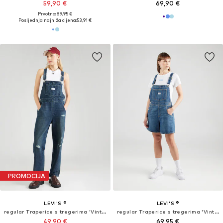
59,90 €
69,90 €
Prvotno: 89,95 €
Posljednja najniža cijena:
53,91 €
PROMOCIJA
LEVI'S ®
LEVI'S ®
regular Traperice s tregerima 'Vintage Denim Overalls'
regular Traperice s tregerima 'Vintage Shortall'
49,90 €
69,95 €