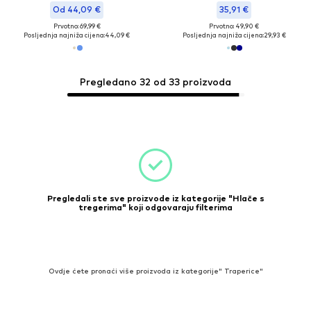
Od 44,09 €
35,91 €
Prvotno: 69,99 €
Prvotno: 49,90 €
Posljednja najniža cijena:
44,09 €
Posljednja najniža cijena:
29,93 €
Pregledano 32 od 33 proizvoda
Pregledali ste sve proizvode iz kategorije "Hlače s
tregerima" koji odgovaraju filterima
Ovdje ćete pronaći više proizvoda iz kategorije" Traperice"