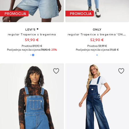
PROMOCIJA
PROMOCIJA
LEVI'S ®
ONLY
regular Traperice s tregerima
regular Traperice s tregerima 'ONLPercy'
59,90 €
52,90 €
Prvotno: 89,90 €
Prvotno: 59,99 €
Posljednja najniža cijena:
79,90 €
-25%
Posljednja najniža cijena:
39,68 €