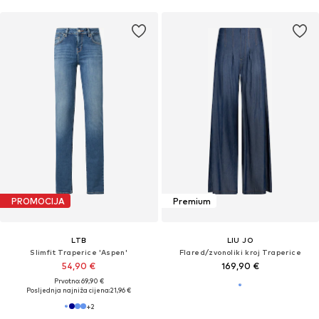
PROMOCIJA
Premium
LTB
LIU JO
Slimfit Traperice 'Aspen'
Flared/zvonoliki kroj Traperice
54,90 €
169,90 €
Prvotno: 69,90 €
Posljednja najniža cijena:
21,96 €
+
2