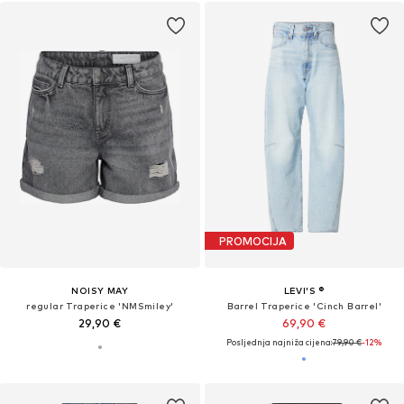
PROMOCIJA
NOISY MAY
LEVI'S ®
regular Traperice 'NMSmiley'
Barrel Traperice 'Cinch Barrel'
29,90 €
69,90 €
Posljednja najniža cijena:
79,90 €
-12%