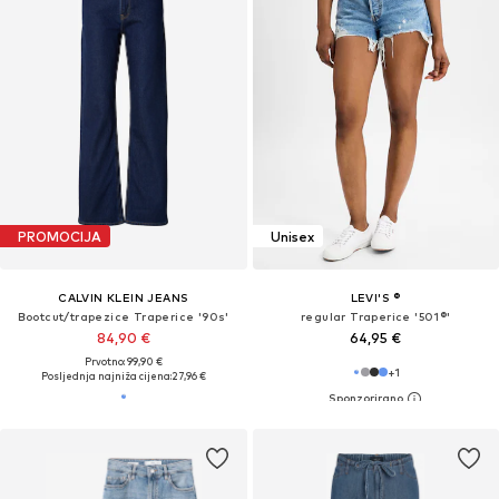
PROMOCIJA
Unisex
CALVIN KLEIN JEANS
LEVI'S ®
Bootcut/trapezice Traperice '90s'
regular Traperice '501®'
84,90 €
64,95 €
Prvotno: 99,90 €
+
1
Posljednja najniža cijena:
27,96 €