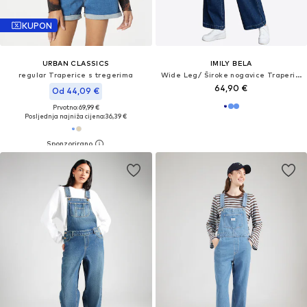
KUPON
URBAN CLASSICS
IMILY BELA
regular Traperice s tregerima
Wide Leg/ Široke nogavice Traperice s tregerima
64,90 €
Od 44,09 €
Prvotno: 69,99 €
Posljednja najniža cijena:
36,39 €