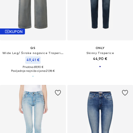
KUPON
QS
ONLY
Wide Leg/ Široke nogavice Traperice s naborima
Skinny Traperice
44,90 €
49,41 €
Prvotno: 69,90 €
Posljednja najniža cijena:
21,96 €