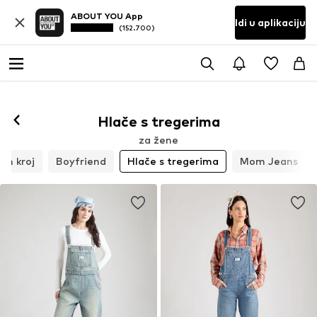
ABOUT YOU App
Idi u aplikaciju
(152.700)
Hlače s tregerima
za žene
lim kroj
Boyfriend
Hlače s tregerima
Mom Jeans