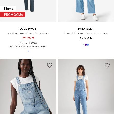
Mama
PROMOCIJA
LOVE2WAIT
IMILY BELA
regular Traperice s tregerima
Loosefit Traperice s tregerima
79,90 €
69,90 €
Prvotno: 89,99 €
Posljednja najniža cijena:
71,91 €