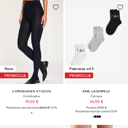
Novo
Pakiranje od 3
PROMOCIJA
PROMOCIJA
COPENHAGEN STUDIOS
KARL LAGERFELD
Hulahopke
Čarape
19,00 €
26,90 €
Posljednja najniža cijena:
29,00 €
-34%
Prvotno: 29,90 €
Posljednja najniža cijena:
21,51 €