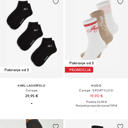
Pakiranje od 3
Pakiranje od 3
PROMOCIJA
KARL LAGERFELD
HUGO
Čarape
Čarape 'SPORTYLOG'
29,95 €
19,90 €
Prvotno: 24,90 €
Posljednja najniža cijena:
17,91 €