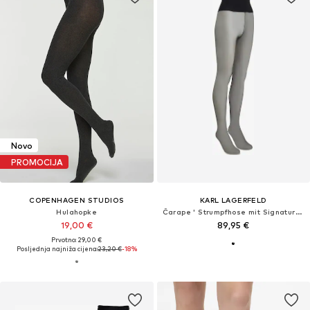
Novo
PROMOCIJA
COPENHAGEN STUDIOS
KARL LAGERFELD
Hulahopke
Čarape ' Strumpfhose mit Signature-Naht '
19,00 €
89,95 €
Prvotno: 29,00 €
Posljednja najniža cijena:
23,20 €
-18%