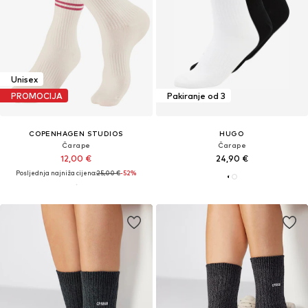
Unisex
PROMOCIJA
Pakiranje od 3
COPENHAGEN STUDIOS
HUGO
Čarape
Čarape
12,00 €
24,90 €
Posljednja najniža cijena:
25,00 €
-52%