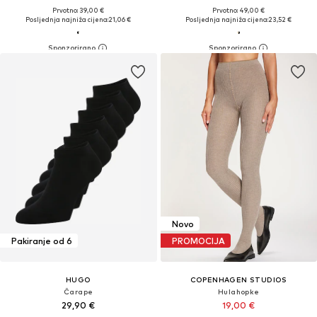
Prvotno: 39,00 €
Prvotno: 49,00 €
Posljednja najniža cijena:
21,06 €
Posljednja najniža cijena:
23,52 €
Novo
Pakiranje od 6
PROMOCIJA
HUGO
COPENHAGEN STUDIOS
Čarape
Hulahopke
29,90 €
19,00 €