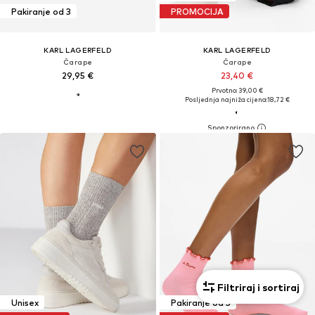
Pakiranje od 3
PROMOCIJA
KARL LAGERFELD
KARL LAGERFELD
Čarape
Čarape
29,95 €
23,40 €
Prvotno: 39,00 €
Posljednja najniža cijena:
18,72 €
Filtriraj i sortiraj
Unisex
Pakiranje od 3