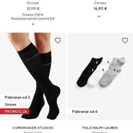
Čarape
Čarape
13,90 €
14,90 €
Prvotno: 17,90 €
Posljednja najniža cijena:
12,51 €
Pakiranje od 2
Unisex
PROMOCIJA
Pakiranje od 6
COPENHAGEN STUDIOS
POLO RALPH LAUREN
Dokoljenke
Stopalice