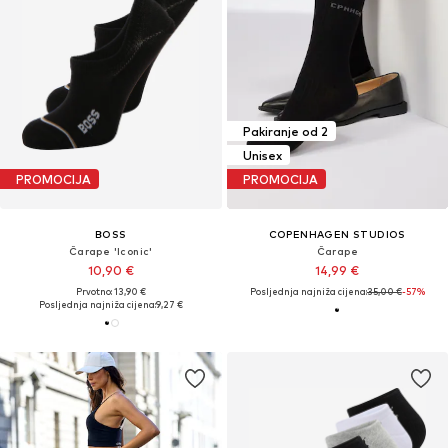
Pakiranje od 2
Unisex
PROMOCIJA
PROMOCIJA
BOSS
COPENHAGEN STUDIOS
Čarape 'Iconic'
Čarape
10,90 €
14,99 €
Prvotno: 13,90 €
Posljednja najniža cijena:
35,00 €
-57%
Posljednja najniža cijena:
9,27 €