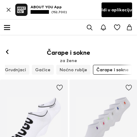
ABOUT YOU App
Idi u aplikaciju
(152.700)
Čarape i sokne
za žene
Grudnjaci
Gaćice
Noćno rublje
Čarape i sokne