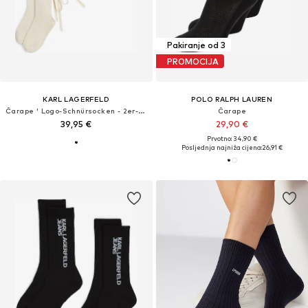
Pakiranje od 3
PROMOCIJA
KARL LAGERFELD
POLO RALPH LAUREN
Čarape ' Logo-Schnürsocken - 2er-Packung '
Čarape
39,95 €
29,90 €
Prvotno: 34,90 €
Posljednja najniža cijena:
26,91 €