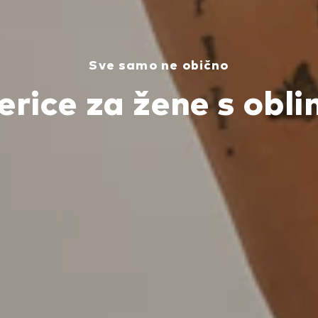
Sve samo ne obično
erice za žene s obl