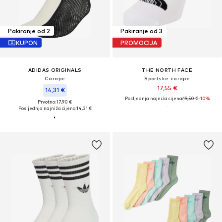
Pakiranje od 2
Pakiranje od 3
KUPON
PROMOCIJA
ADIDAS ORIGINALS
THE NORTH FACE
Čarape
Sportske čarape
17,55 €
14,31 €
Posljednja najniža cijena:
19,50 €
-10%
Prvotno: 17,90 €
Posljednja najniža cijena:
14,31 €