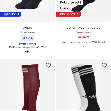
Pakiranje od 2
Unisex
KUPON
PROMOCIJA
EWERS
COPENHAGEN STUDIOS
Dokoljenke
Dokoljenke
16,00 €
13,49 €
Posljednja najniža cijena:
39,00 €
-59%
Prvotno: 18,99 €
Posljednja najniža cijena:
14,99 €