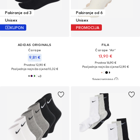
Pakiranje od 3
Pakiranje od 6
Unisex
Unisex
KUPON
PROMOCIJA
ADIDAS ORIGINALS
FILA
Čarape
Čarape 'Air'
13,90 €
9,81 €
Prvotno: 16,90 €
Prvotno: 12,90 €
Posljednja najniža cijena:
12,90 €
Posljednja najniža cijena:
10,32 €
+
3