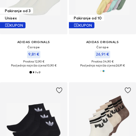
Pakiranje od 3
Unisex
Pakiranje od 10
KUPON
KUPON
ADIDAS ORIGINALS
ADIDAS ORIGINALS
Čarape
Čarape
9,81 €
26,91 €
Prvotno: 12,90 €
Prvotno: 34,90 €
Posljednja najniža cijena:
10,90 €
Posljednja najniža cijena:
26,91 €
+
9