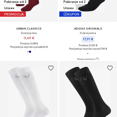
Pakiranje od 2
Pakiranje od 2
Unisex
Unisex
PROMOCIJA
KUPON
URBAN CLASSICS
ADIDAS ORIGINALS
Dokoljenke
Dokoljenke
11,49 €
17,91 €
Prvotno: 12,99 €
Prvotno: 22,90 €
Posljednja najniža cijena:
8,62 €
Posljednja najniža cijena:
17,91 €