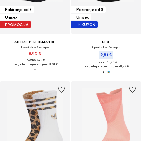
Pakiranje od 3
Pakiranje od 3
Unisex
Unisex
PROMOCIJA
KUPON
ADIDAS PERFORMANCE
NIKE
Sportske čarape
Sportske čarape
8,90 €
9,81 €
Prvotno: 9,90 €
Prvotno: 15,90 €
Posljednja najniža cijena:
8,01 €
Posljednja najniža cijena:
8,72 €