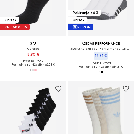
Pakiranje od 3
Unisex
Unisex
PROMOCIJA
KUPON
GAP
ADIDAS PERFORMANCE
Čarape
Sportske čarape 'Performance Climacool'
8,90 €
14,31 €
Prvotno: 11,90 €
Prvotno: 17,90 €
Posljednja najniža cijena:
6,23 €
Posljednja najniža cijena:
14,31 €