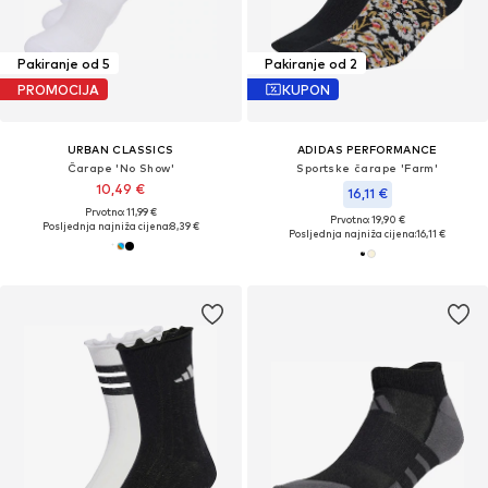
Pakiranje od 5
Pakiranje od 2
PROMOCIJA
KUPON
URBAN CLASSICS
ADIDAS PERFORMANCE
Čarape 'No Show'
Sportske čarape 'Farm'
10,49 €
16,11 €
Prvotno: 11,99 €
Prvotno: 19,90 €
Posljednja najniža cijena:
8,39 €
Posljednja najniža cijena:
16,11 €