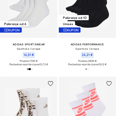
Pakiranje od 10
Pakiranje od 6
Unisex
KUPON
KUPON
ADIDAS SPORTSWEAR
ADIDAS PERFORMANCE
Sportske čarape
Sportske čarape
14,31 €
24,21 €
Prvotno: 17,90 €
Prvotno: 29,90 €
Posljednja najniža cijena:
12,72 €
Posljednja najniža cijena:
15,22 €