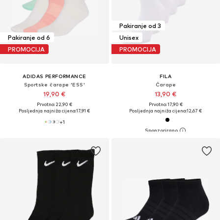
Pakiranje od 3
Pakiranje od 6
Unisex
PROMOCIJA
PROMOCIJA
ADIDAS PERFORMANCE
FILA
Sportske čarape 'ESS'
Čarape
19,90 €
13,90 €
Prvotno: 22,90 €
Prvotno: 17,90 €
Posljednja najniža cijena:
17,91 €
Posljednja najniža cijena:
12,67 €
+
1