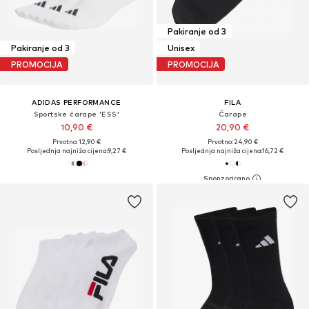
Pakiranje od 3
Pakiranje od 3
Unisex
PROMOCIJA
PROMOCIJA
ADIDAS PERFORMANCE
FILA
Sportske čarape 'ESS'
Čarape
10,90 €
20,90 €
Prvotno: 12,90 €
Prvotno: 24,90 €
Posljednja najniža cijena:
9,27 €
Posljednja najniža cijena:
16,72 €