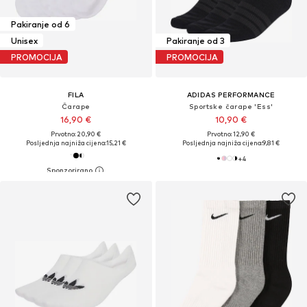
Pakiranje od 6
Unisex
Pakiranje od 3
PROMOCIJA
PROMOCIJA
FILA
ADIDAS PERFORMANCE
Čarape
Sportske čarape 'Ess'
16,90 €
10,90 €
Prvotno: 20,90 €
Prvotno: 12,90 €
Posljednja najniža cijena:
15,21 €
Posljednja najniža cijena:
9,81 €
+
4