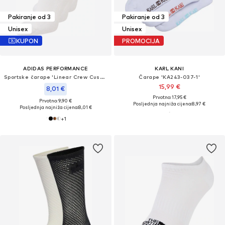
Pakiranje od 3
Pakiranje od 3
Unisex
Unisex
KUPON
PROMOCIJA
ADIDAS PERFORMANCE
KARL KANI
Sportske čarape 'Linear Crew Cushioned 3 Pairs'
Čarape 'KA243-037-1'
15,99 €
8,01 €
Prvotno: 17,95 €
Prvotno: 9,90 €
Posljednja najniža cijena:
8,97 €
Posljednja najniža cijena:
8,01 €
+
1