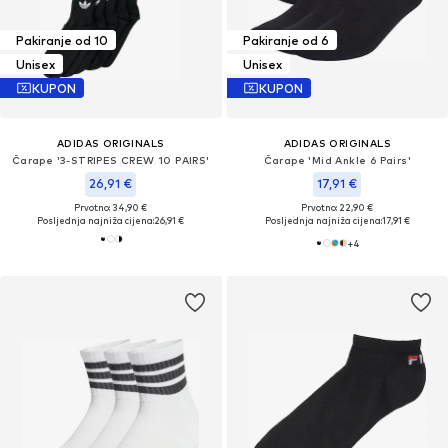
Pakiranje od 10
Pakiranje od 6
Unisex
Unisex
KUPON
KUPON
ADIDAS ORIGINALS
ADIDAS ORIGINALS
Čarape '3-STRIPES CREW 10 PAIRS'
Čarape 'Mid Ankle 6 Pairs'
26,91 €
17,91 €
Prvotno: 34,90 €
Prvotno: 22,90 €
Posljednja najniža cijena:
26,91 €
Posljednja najniža cijena:
17,91 €
+
4