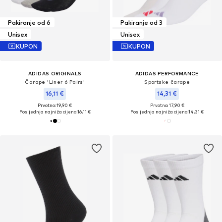
Pakiranje od 6
Pakiranje od 3
Unisex
Unisex
KUPON
KUPON
ADIDAS ORIGINALS
ADIDAS PERFORMANCE
Čarape 'Liner 6 Pairs'
Sportske čarape
16,11 €
14,31 €
Prvotno: 19,90 €
Prvotno: 17,90 €
Posljednja najniža cijena:
16,11 €
Posljednja najniža cijena:
14,31 €