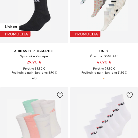
Unisex
PROMOCIJA
PROMOCIJA
ADIDAS PERFORMANCE
ONLY
Sportske čarape
Čarape 'ONL24'
29,90 €
47,90 €
Prvotno: 39,90 €
Prvotno: 79,90 €
Posljednja najniža cijena:
11,90 €
Posljednja najniža cijena:
21,96 €