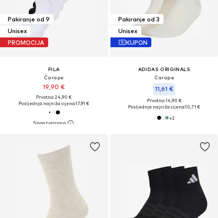
Pakiranje od 9
Pakiranje od 3
Unisex
Unisex
PROMOCIJA
KUPON
FILA
ADIDAS ORIGINALS
Čarape
Čarape
19,90 €
11,61 €
Prvotno: 24,90 €
Prvotno: 14,90 €
Posljednja najniža cijena:
17,91 €
Posljednja najniža cijena:
10,71 €
+
2