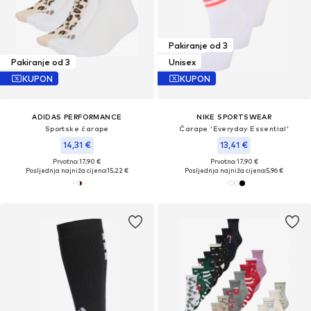
Pakiranje od 3
Pakiranje od 3
Unisex
KUPON
KUPON
ADIDAS PERFORMANCE
NIKE SPORTSWEAR
Sportske čarape
Čarape 'Everyday Essential'
14,31 €
13,41 €
Prvotno: 17,90 €
Prvotno: 17,90 €
Posljednja najniža cijena:
15,22 €
Posljednja najniža cijena:
5,96 €