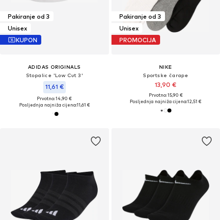
Pakiranje od 3
Pakiranje od 3
Unisex
Unisex
KUPON
PROMOCIJA
ADIDAS ORIGINALS
NIKE
Stopalice 'Low Cut 3'
Sportske čarape
13,90 €
11,61 €
Prvotno: 15,90 €
Prvotno: 14,90 €
Posljednja najniža cijena:
12,51 €
Posljednja najniža cijena:
11,61 €