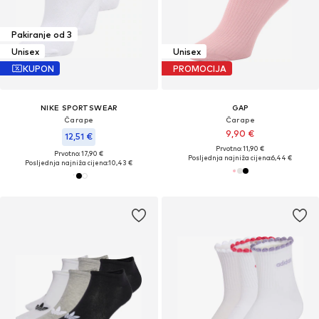
Pakiranje od 3
Unisex
Unisex
KUPON
PROMOCIJA
NIKE SPORTSWEAR
GAP
Čarape
Čarape
9,90 €
12,51 €
Prvotno: 11,90 €
Prvotno: 17,90 €
Posljednja najniža cijena:
6,44 €
Posljednja najniža cijena:
10,43 €