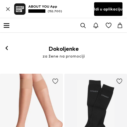
ABOUT YOU App
Idi u aplikaciju
(152.700)
Dokoljenke
za žene na promociji