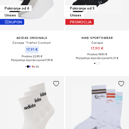
Pakiranje od 6
Pakiranje od 3
Unisex
Unisex
KUPON
PROMOCIJA
ADIDAS ORIGINALS
NIKE SPORTSWEAR
Čarape 'Trefoil Cushion'
Čarape
17,90 €
17,91 €
Prvotno: 19,90 €
Prvotno: 22,90 €
Posljednja najniža cijena:
14,31 €
Posljednja najniža cijena:
17,91 €
+
10