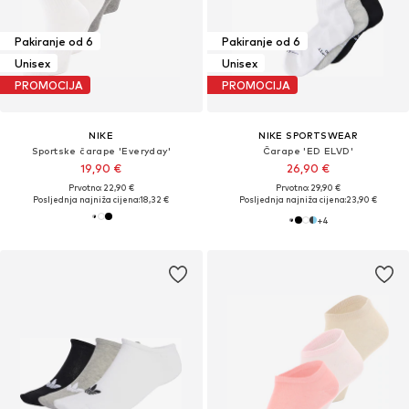
Pakiranje od 6
Pakiranje od 6
Unisex
Unisex
PROMOCIJA
PROMOCIJA
NIKE
NIKE SPORTSWEAR
Sportske čarape 'Everyday'
Čarape 'ED ELVD'
19,90 €
26,90 €
Prvotno: 22,90 €
Prvotno: 29,90 €
Posljednja najniža cijena:
18,32 €
Posljednja najniža cijena:
23,90 €
+
4