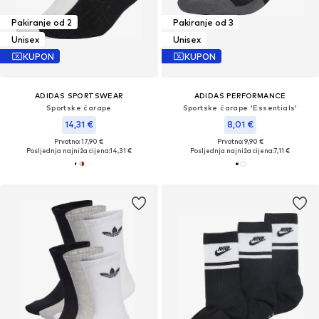
Pakiranje od 2
Pakiranje od 3
Unisex
Unisex
KUPON
KUPON
ADIDAS SPORTSWEAR
ADIDAS PERFORMANCE
Sportske čarape
Sportske čarape 'Essentials'
14,31 €
8,01 €
Prvotno: 17,90 €
Prvotno: 9,90 €
Posljednja najniža cijena:
14,31 €
Posljednja najniža cijena:
7,11 €