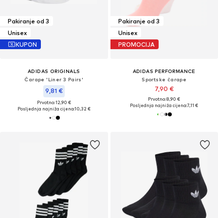
Pakiranje od 3
Pakiranje od 3
Unisex
Unisex
KUPON
PROMOCIJA
ADIDAS ORIGINALS
ADIDAS PERFORMANCE
Čarape 'Liner 3 Pairs'
Sportske čarape
7,90 €
9,81 €
Prvotno: 8,90 €
Prvotno: 12,90 €
Posljednja najniža cijena:
7,11 €
Posljednja najniža cijena:
10,32 €