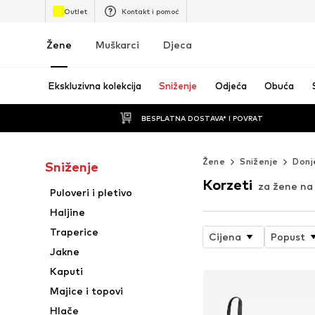
Outlet
Kontakt i pomoć
Žene
Muškarci
Djeca
Ekskluzivna kolekcija
Sniženje
Odjeća
Obuća
BESPLATNA DOSTAVA* I POVRAT
Žene
Sniženje
Donj
Sniženje
Korzeti
za žene na
Puloveri i pletivo
Haljine
Traperice
Cijena
Popust
Jakne
Kaputi
Majice i topovi
Hlače