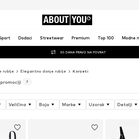
ABOUT
YOU
Sport
Dodaci
Streetwear
Premium
Top 100
Modne 
30 DANA PRAVO NA POVRAT
e rublje
Elegantno donje rublje
Korzeti
 promociji
7
Veličina
Boja
Marke
Uzorak
Detalji