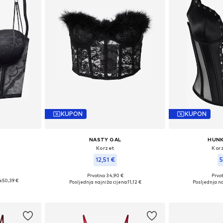
KUPON
KUPON
NASTY GAL
HUN
Korzet
Korz
12,51 €
5
Prvotno: 34,90 €
Prvot
ičina
Dostupne veličine: 95
Dostupne veliči
:
50,39 €
Posljednja najniža cijena:
11,12 €
Posljednja na
icu
Dodaj u košaricu
Dodaj 