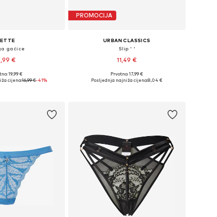
PROMOCIJA
JETTE
URBAN CLASSICS
a gaćice
Slip ' '
,99 €
11,49 €
no: 19,99 €
Prvotno: 17,99 €
ine: XS, XS-S, M, L
Dostupne veličine: S, M, L
ža cijena:
16,99 €
-41%
Posljednja najniža cijena:
8,04 €
u košaricu
Dodaj u košaricu