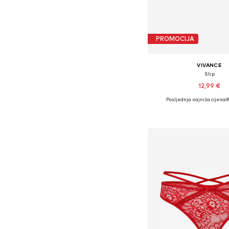
PROMOCIJA
VIVANCE
Slip
12,99 €
Posljednja najniža cijena:
1
Dostupno u više vel
Dodaj u košar