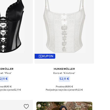
KUPON
KEMÖLLER
HUNKEMÖLLER
et 'Pina'
Korzet 'Kristina'
2,11 €
52,11 €
no: 69,90 €
Prvotno: 69,90 €
ne: 70 D, 75 B, 75 D
Dostupne veličine: 80 C
jniža cijena:
52,11 €
Posljednja najniža cijena:
49,22 €
u košaricu
Dodaj u košaricu