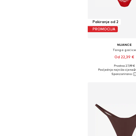
Pakiranje od 2
PROMOCIJA
NUANCE
Tanga gaćic
Od 22,39 €
Prvotno: 27,99 €
Dostupne veličine: XS
Posljednja najniža cijena:
2
Dodaj u košar