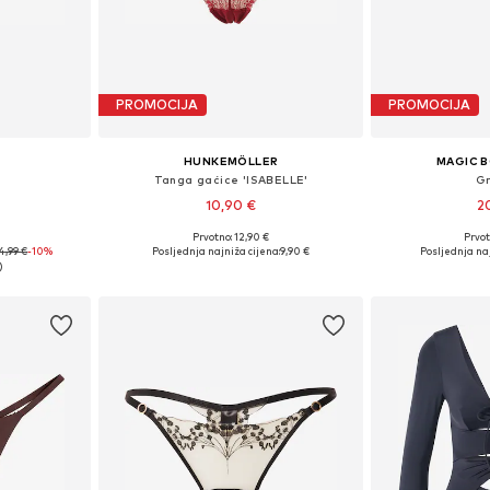
PROMOCIJA
PROMOCIJA
HUNKEMÖLLER
MAGIC 
e
Tanga gaćice 'ISABELLE'
Gr
10,90 €
2
Prvotno: 12,90 €
Prvot
-S, M, L
Dostupne veličine: XS, S, M, L, XL
Dostupne v
4,99 €
-10%
Posljednja najniža cijena:
9,90 €
Posljednja naj
icu
Dodaj u košaricu
Dodaj 