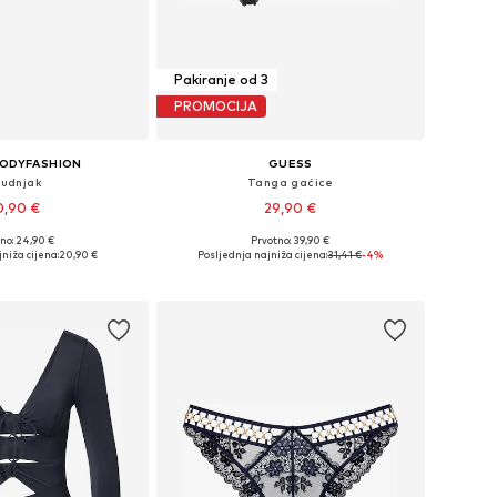
Pakiranje od 3
PROMOCIJA
BODYFASHION
GUESS
udnjak
Tanga gaćice
0,90 €
29,90 €
no: 24,90 €
Prvotno: 39,90 €
eličine: 60-150
Dostupne veličine: XS, S, M, L
niža cijena:
20,90 €
Posljednja najniža cijena:
31,41 €
-4%
u košaricu
Dodaj u košaricu