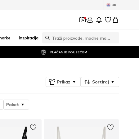
HR
1
marke
Inspiracija
PLAĆANJE POUZEĆEM
Prikaz
Sortiraj
Paket