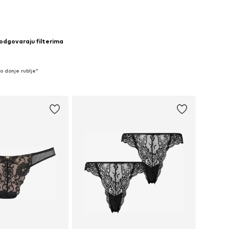
 odgovaraju filterima
o donje rublje"