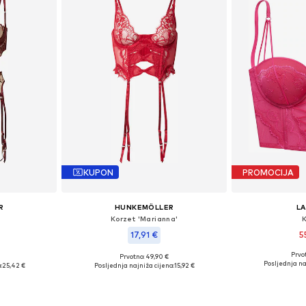
KUPON
PROMOCIJA
R
HUNKEMÖLLER
L
'
Korzet 'Marianna'
17,91 €
5
Prvot
Prvotno: 49,90 €
Dostupno 
 D, 85 E
Dostupne veličine: 80 C, 80 D
Posljednja na
:
25,42 €
Posljednja najniža cijena:
15,92 €
Dodaj 
icu
Dodaj u košaricu