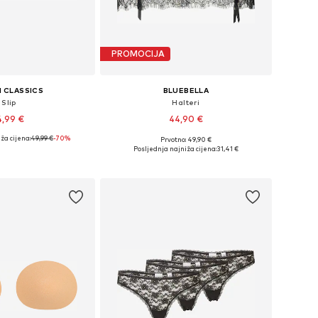
PROMOCIJA
 CLASSICS
BLUEBELLA
Slip
Halteri
4,99 €
44,90 €
ža cijena:
49,99 €
-70%
Prvotno: 49,90 €
ičine: XS, S, M, L
Dostupne veličine: XS, M, L, XL, XXL
Posljednja najniža cijena:
31,41 €
u košaricu
Dodaj u košaricu