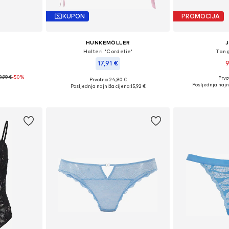
KUPON
PROMOCIJA
HUNKEMÖLLER
e
Halteri 'Cordelie'
Tang
17,91 €
9
9,99 €
-50%
Prvot
Prvotno: 24,90 €
 XS-S, M
Dostupne velič
Dostupne veličine: S, M, L
Posljednja najni
Posljednja najniža cijena:
15,92 €
icu
Dodaj 
Dodaj u košaricu