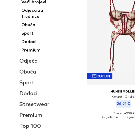
Veći brojevi
Odjeća za
trudnice
Obuća
Sport
Dodaci
Premium
Odjeća
Obuća
KUPON
Sport
HUNKEMÖLLE
Dodaci
Korzet 'Olivia
Streetwear
26,91 €
Prvotno: 49,90 €
Premium
Dostupne veličine: 80
Posljednja najniža cijena
Dodaj u košar
Top 100