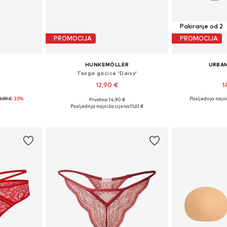
Pakiranje od 2
PROMOCIJA
PROMOCIJA
HUNKEMÖLLER
URBAN
Tanga gaćice 'Daisy'
12,90 €
1
9,99 €
-35%
Posljednja najni
Prvotno: 14,90 €
ičina
Dostupne veličine: XS, S, M, L, XL
Dostupne vel
Posljednja najniža cijena:
11,61 €
icu
Dodaj u košaricu
Dodaj 