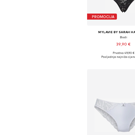
PROMOCIJA
MYLAVIE BY SARAH H
Bodi
39,90 €
Prvotno: 49,90 €
Dostupne veličine: XS, S, M
Posljednja najniža cijen
Dodaj u košar