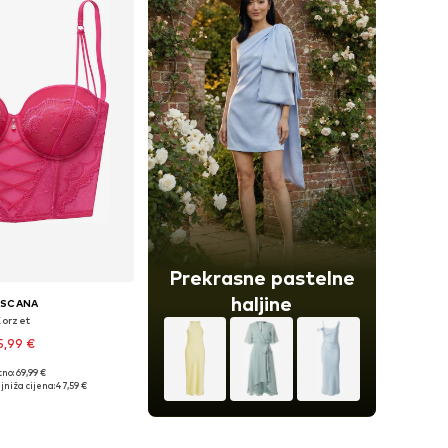
Prekrasne pastelne
haljine
ASCANA
Korzet
5,99 €
no: 69,99 €
u više veličina
jniža cijena:
47,59 €
u košaricu