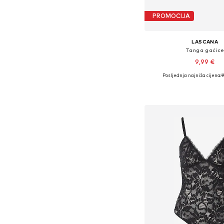
PROMOCIJA
LASCANA
Tanga gaćic
9,99 €
Posljednja najniža cijena:
+
2
1
Dostupne veličine: XS,
Dodaj u košar