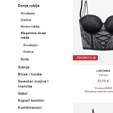
Donje rublje
Grudnjaci
Gaćice
Noćno rublje
Elegantno donje
rublje
Grudnjaci
Gaćice
PROMOCIJA
Bodiji
Suknje
LASCANA
Bluze i tunike
Korzet
55,99 €
Sweater majice i
trenirke
Prvotno: 69,99 €
Dostupno u više vel
Posljednja najniža cijena
Sakoi
Dodaj u košar
Kupaći kostimi
Kombinezoni