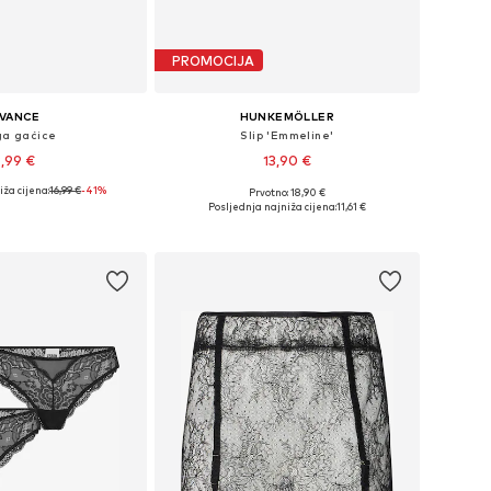
PROMOCIJA
IVANCE
HUNKEMÖLLER
a gaćice
Slip 'Emmeline'
,99 €
13,90 €
ža cijena:
16,99 €
-41%
Prvotno: 18,90 €
ičine: XS-S, M, L
Dostupne veličine: XS, S, M, L, XL
Posljednja najniža cijena:
11,61 €
u košaricu
Dodaj u košaricu