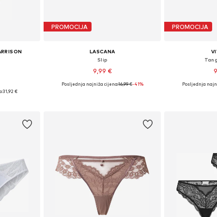
PROMOCIJA
PROMOCIJA
ARRISON
LASCANA
V
Slip
Tang
9,99 €
9
Posljednja najniža cijena:
+
1
16,99 €
-41%
Posljednja najni
, L, XL, XXL
Dostupne veličine: S-M, L-XL, XXL-XXXL
Dostupne vel
a:
31,92 €
icu
Dodaj u košaricu
Dodaj 