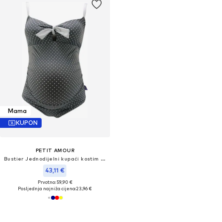
Mama
KUPON
PETIT AMOUR
Bustier Jednodijelni kupaći kostim 'Antonie'
43,11 €
Prvotno: 59,90 €
Posljednja najniža cijena:
23,96 €