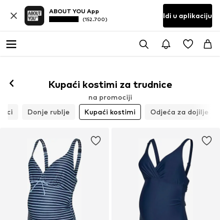
ABOUT YOU App
Idi u aplikaciju
(152.700)
Kupaći kostimi za trudnice
na promociji
luci
Donje rublje
Kupaći kostimi
Odjeća za dojilje