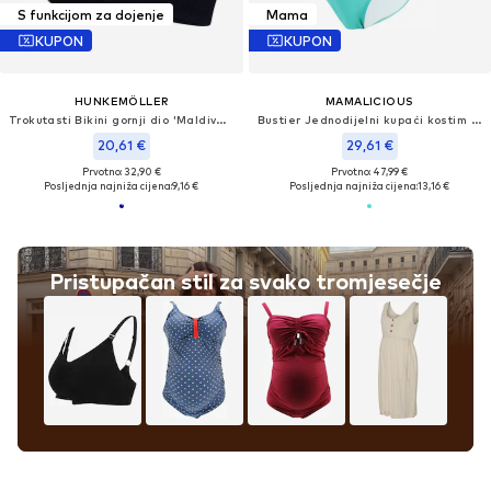
S funkcijom za dojenje
Mama
KUPON
KUPON
HUNKEMÖLLER
MAMALICIOUS
Trokutasti Bikini gornji dio 'Maldives'
Bustier Jednodijelni kupaći kostim 'LULU'
20,61 €
29,61 €
Prvotno: 32,90 €
Prvotno: 47,99 €
Posljednja najniža cijena:
9,16 €
Posljednja najniža cijena:
13,16 €
Pristupačan stil za svako tromjesečje