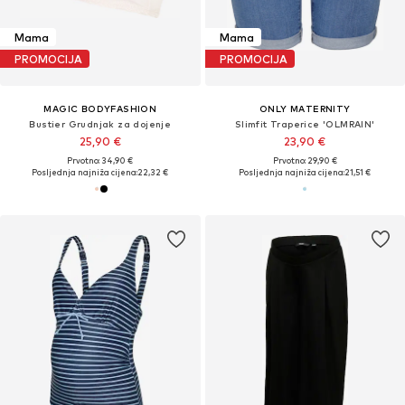
Mama
Mama
PROMOCIJA
PROMOCIJA
MAGIC BODYFASHION
ONLY MATERNITY
Bustier Grudnjak za dojenje
Slimfit Traperice 'OLMRAIN'
25,90 €
23,90 €
Prvotno: 34,90 €
Prvotno: 29,90 €
Posljednja najniža cijena:
22,32 €
Posljednja najniža cijena:
21,51 €