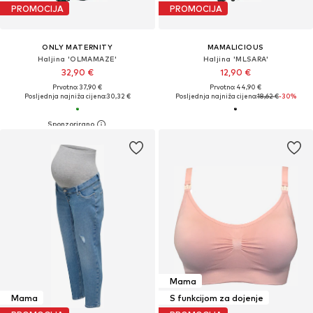
PROMOCIJA
PROMOCIJA
ONLY MATERNITY
MAMALICIOUS
Haljina 'OLMAMAZE'
Haljina 'MLSARA'
32,90 €
12,90 €
Prvotno: 37,90 €
Prvotno: 44,90 €
Posljednja najniža cijena:
30,32 €
Posljednja najniža cijena:
18,62 €
-30%
Mama
Mama
S funkcijom za dojenje