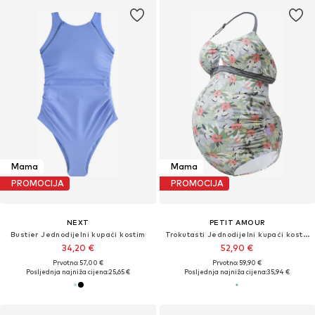
Mama
Mama
PROMOCIJA
PROMOCIJA
NEXT
PETIT AMOUR
Bustier Jednodijelni kupaći kostim
Trokutasti Jednodijelni kupaći kostim 'Anina'
34,20 €
52,90 €
Prvotno: 57,00 €
Prvotno: 59,90 €
Posljednja najniža cijena:
25,65 €
Posljednja najniža cijena:
35,94 €