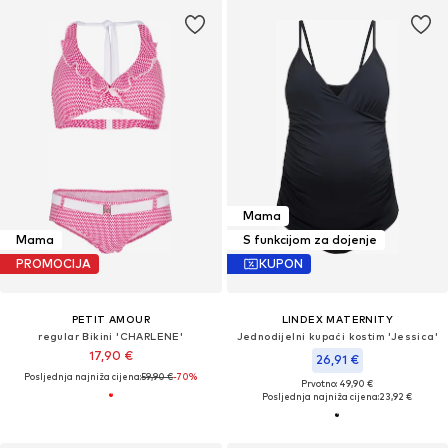
Mama
Mama
S funkcijom za dojenje
PROMOCIJA
KUPON
PETIT AMOUR
LINDEX MATERNITY
regular Bikini 'CHARLENE'
Jednodijelni kupaći kostim 'Jessica'
17,90 €
26,91 €
Posljednja najniža cijena:
59,90 €
-70%
Prvotno: 49,90 €
Posljednja najniža cijena:
23,92 €