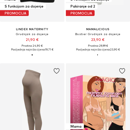
S funkcijom za dojenje
Pakiranje od 2
PROMOCIJA
PROMOCIJA
LINDEX MATERNITY
MAMALICIOUS
Grudnjak za dojenje
Bustier Grudnjak za dojenje
21,90 €
23,90 €
Prvotno: 24,90 €
Prvotno: 29,99 €
Posljednja najniža cijena:
19,71 €
Posljednja najniža cijena:
23,90 €
Mama