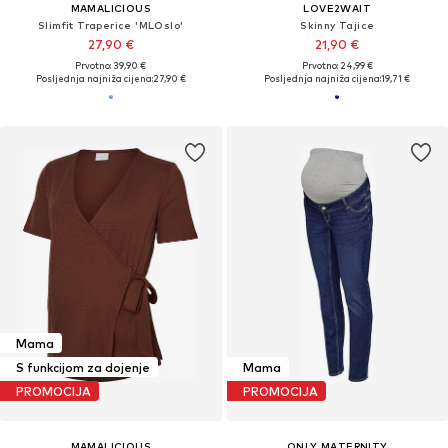
MAMALICIOUS
LOVE2WAIT
Slimfit Traperice 'MLOslo'
Skinny Tajice
27,90 €
21,90 €
Prvotno: 39,90 €
Prvotno: 24,99 €
Posljednja najniža cijena:
27,90 €
Posljednja najniža cijena:
19,71 €
Mama
S funkcijom za dojenje
Mama
PROMOCIJA
PROMOCIJA
MAMALICIOUS
ONLY MATERNITY