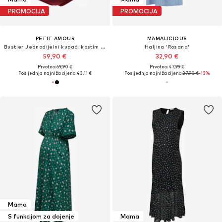
PROMOCIJA
PROMOCIJA
PETIT AMOUR
MAMALICIOUS
Bustier Jednodijelni kupaći kostim 'Camerona'
Haljina 'Rosana'
59,90 €
32,90 €
Prvotno: 69,90 €
Prvotno: 47,99 €
Posljednja najniža cijena:
43,11 €
Posljednja najniža cijena:
37,90 €
-13%
Mama
S funkcijom za dojenje
Mama