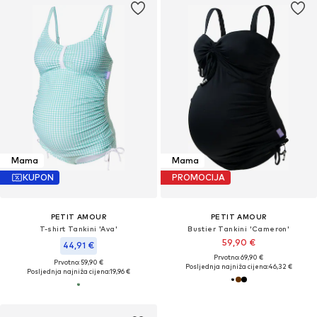
Mama
Mama
KUPON
PROMOCIJA
PETIT AMOUR
PETIT AMOUR
T-shirt Tankini 'Ava'
Bustier Tankini 'Cameron'
59,90 €
44,91 €
Prvotno: 69,90 €
Prvotno: 59,90 €
Posljednja najniža cijena:
46,32 €
Posljednja najniža cijena:
19,96 €