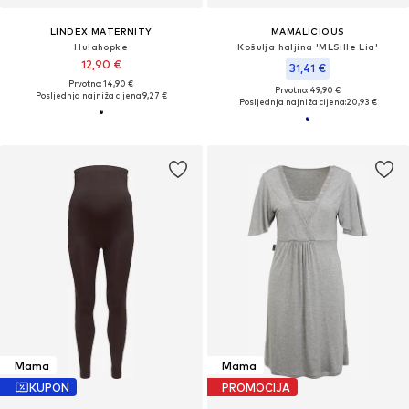
LINDEX MATERNITY
MAMALICIOUS
Hulahopke
Košulja haljina 'MLSille Lia'
12,90 €
31,41 €
Prvotno: 14,90 €
Prvotno: 49,90 €
Posljednja najniža cijena:
9,27 €
Posljednja najniža cijena:
20,93 €
Mama
Mama
KUPON
PROMOCIJA