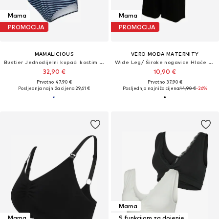
Mama
Mama
PROMOCIJA
PROMOCIJA
MAMALICIOUS
VERO MODA MATERNITY
Bustier Jednodijelni kupaći kostim 'MLJOSEFINE'
Wide Leg/ Široke nogavice Hlače s naborima 'VMMJasmine'
32,90 €
10,90 €
Prvotno: 47,90 €
Prvotno: 37,90 €
Posljednja najniža cijena:
29,61 €
Posljednja najniža cijena:
14,90 €
-26%
Mama
Mama
S funkcijom za dojenje