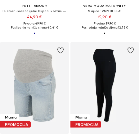
PETIT AMOUR
VERO MODA MATERNITY
Bustier Jednodijelni kupaći kostim 'Aurelia'
Majica 'VMMBELLA'
44,90 €
15,90 €
Prvotno: 49,90 €
Prvotno: 39,90 €
Posljednja najniža cijena:
40,41 €
Posljednja najniža cijena:
12,72 €
Mama
Mama
PROMOCIJA
PROMOCIJA