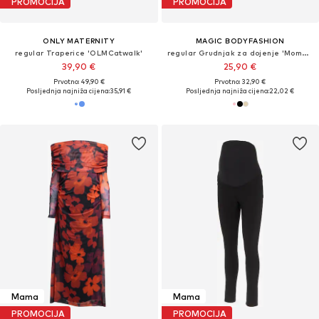
PROMOCIJA
PROMOCIJA
ONLY MATERNITY
MAGIC BODYFASHION
regular Traperice 'OLMCatwalk'
regular Grudnjak za dojenje 'Mommy Comfort'
39,90 €
25,90 €
Prvotno: 49,90 €
Prvotno: 32,90 €
Posljednja najniža cijena:
35,91 €
Posljednja najniža cijena:
22,02 €
Mama
Mama
PROMOCIJA
PROMOCIJA