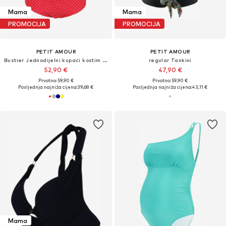
Mama
Mama
PROMOCIJA
PROMOCIJA
PETIT AMOUR
PETIT AMOUR
Bustier Jednodijelni kupaći kostim 'ANTONIE'
regular Tankini
52,90 €
47,90 €
Prvotno: 59,90 €
Prvotno: 59,90 €
Posljednja najniža cijena:
39,68 €
Posljednja najniža cijena:
43,11 €
Mama