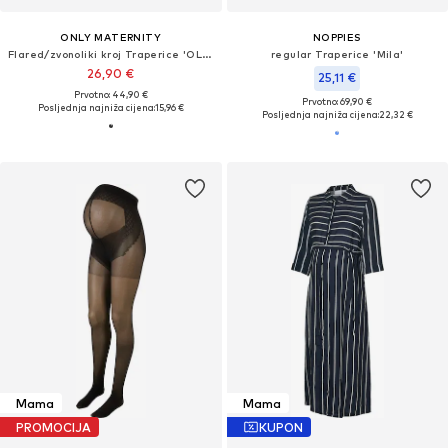
ONLY MATERNITY
NOPPIES
Flared/zvonoliki kroj Traperice 'OLMRain'
regular Traperice 'Mila'
26,90 €
25,11 €
Prvotno: 44,90 €
Prvotno: 69,90 €
Posljednja najniža cijena:
15,96 €
Posljednja najniža cijena:
22,32 €
Mama
Mama
PROMOCIJA
KUPON