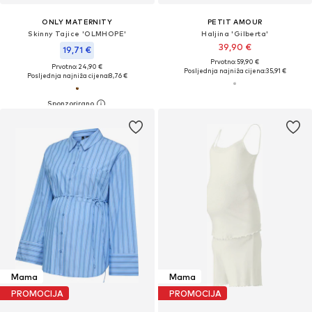
ONLY MATERNITY
PETIT AMOUR
Skinny Tajice 'OLMHOPE'
Haljina 'Gilberta'
39,90 €
19,71 €
Prvotno: 59,90 €
Prvotno: 24,90 €
Posljednja najniža cijena:
35,91 €
Posljednja najniža cijena:
8,76 €
Mama
Mama
PROMOCIJA
PROMOCIJA