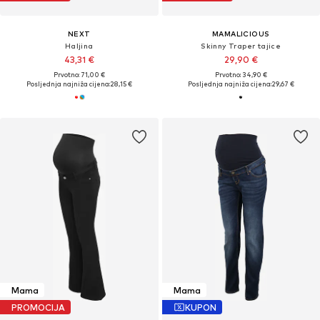
NEXT
MAMALICIOUS
Haljina
Skinny Traper tajice
43,31 €
29,90 €
Prvotno: 71,00 €
Prvotno: 34,90 €
Posljednja najniža cijena:
28,15 €
Posljednja najniža cijena:
29,67 €
Mama
Mama
PROMOCIJA
KUPON