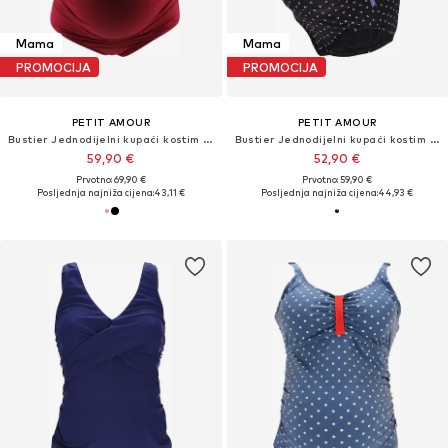
Mama
Mama
PROMOCIJA
PROMOCIJA
PETIT AMOUR
PETIT AMOUR
Bustier Jednodijelni kupaći kostim 'Camerona'
Bustier Jednodijelni kupaći kostim 'Antonie'
59,90 €
52,90 €
Prvotno: 69,90 €
Prvotno: 59,90 €
Posljednja najniža cijena:
43,11 €
Posljednja najniža cijena:
44,93 €