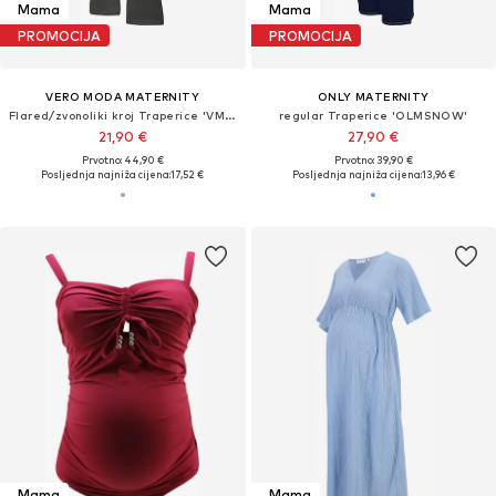
Mama
Mama
PROMOCIJA
PROMOCIJA
VERO MODA MATERNITY
ONLY MATERNITY
Flared/zvonoliki kroj Traperice 'VMMTANYA'
regular Traperice 'OLMSNOW'
21,90 €
27,90 €
Prvotno: 44,90 €
Prvotno: 39,90 €
Posljednja najniža cijena:
17,52 €
Posljednja najniža cijena:
13,96 €
Mama
Mama