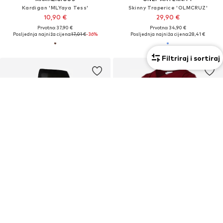
Kardigan 'MLYaya Tess'
Skinny Traperice 'OLMCRUZ'
10,90 €
29,90 €
Prvotno: 37,90 €
Prvotno: 34,90 €
Posljednja najniža cijena:
17,01 €
-36%
Posljednja najniža cijena:
28,41 €
Filtriraj i sortiraj
Mama
Mama
S funkcijom za dojenje
PROMOCIJA
PROMOCIJA
LINDEX MATERNITY
BEBEFIELD