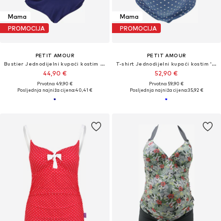
Mama
Mama
PROMOCIJA
PROMOCIJA
PETIT AMOUR
PETIT AMOUR
Bustier Jednodijelni kupaći kostim 'Aurelia'
T-shirt Jednodijelni kupaći kostim 'Alice'
44,90 €
52,90 €
Prvotno: 49,90 €
Prvotno: 59,90 €
Posljednja najniža cijena:
40,41 €
Posljednja najniža cijena:
35,92 €