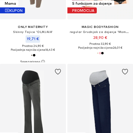
Mama
S funkcijom za dojenje
KUPON
PROMOCIJA
ONLY MATERNITY
MAGIC BODYFASHION
Skinny Tajice 'OLMJAIA'
regular Grudnjak za dojenje 'Mommy Comfort'
28,90 €
19,71 €
Prvotno: 32,90 €
Prvotno: 24,90 €
Posljednja najniža cijena:
26,01 €
Posljednja najniža cijena:
16,43 €