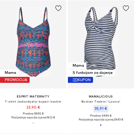
Mama
Mama
S funkcijom za dojenje
PROMOCIJA
KUPON
ESPRIT MATERNITY
MAMALICIOUS
T-shirt Jednodijelni kupaći kostim
Bustier Tankini 'Louisa'
23,90 €
35,91 €
Prvotno: 59,90 €
Prvotno: 49,90 €
Posljednja najniža cijena:
19,12 €
Posljednja najniža cijena:
29,93 €