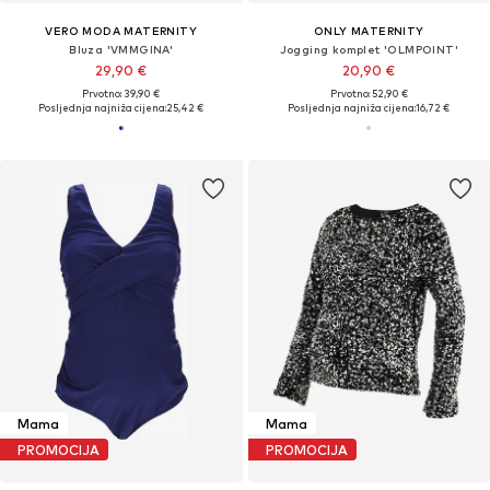
VERO MODA MATERNITY
ONLY MATERNITY
Bluza 'VMMGINA'
Jogging komplet 'OLMPOINT'
29,90 €
20,90 €
Prvotno: 39,90 €
Prvotno: 52,90 €
Posljednja najniža cijena:
25,42 €
Posljednja najniža cijena:
16,72 €
Mama
Mama
PROMOCIJA
PROMOCIJA