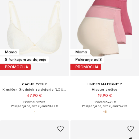
Mama
Mama
S funkcijom za dojenje
Pakiranje od 3
PROMOCIJA
PROMOCIJA
CACHE CŒUR
LINDEX MATERNITY
Klasičan Grudnjak za dojenje 'LOUISE'
Hipster gaćice
47,90 €
19,90 €
Prvotno: 79,90 €
Prvotno: 24,90 €
Posljednja najniža cijena:
28,74 €
Posljednja najniža cijena:
19,71 €