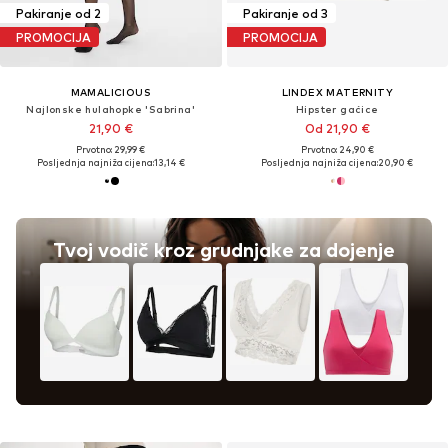
Pakiranje od 2
Pakiranje od 3
PROMOCIJA
PROMOCIJA
MAMALICIOUS
LINDEX MATERNITY
Najlonske hulahopke 'Sabrina'
Hipster gaćice
21,90 €
Od 21,90 €
Prvotno: 29,99 €
Prvotno: 24,90 €
Posljednja najniža cijena:
13,14 €
Posljednja najniža cijena:
20,90 €
Tvoj vodič kroz grudnjake za dojenje