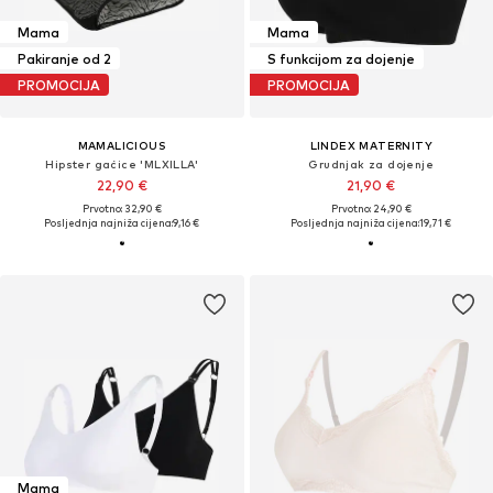
Mama
Mama
Pakiranje od 2
S funkcijom za dojenje
PROMOCIJA
PROMOCIJA
MAMALICIOUS
LINDEX MATERNITY
Hipster gaćice 'MLXILLA'
Grudnjak za dojenje
22,90 €
21,90 €
Prvotno: 32,90 €
Prvotno: 24,90 €
Posljednja najniža cijena:
9,16 €
Posljednja najniža cijena:
19,71 €
Mama