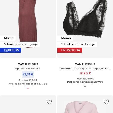
Mama
Mama
S funkcijom za dojenje
S funkcijom za dojenje
KUPON
PROMOCIJA
MAMALICIOUS
MAMALICIOUS
Spavaćica košulja
Trokutasti Grudnjak za dojenje 'Senia'
19,90 €
23,31 €
Prvotno: 26,99 €
Prvotno: 32,90 €
Posljednja najniža cijena:
7,96 €
Posljednja najniža cijena:
20,72 €