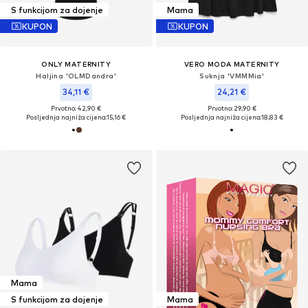
S funkcijom za dojenje
Mama
KUPON
KUPON
ONLY MATERNITY
VERO MODA MATERNITY
Haljina 'OLMDandra'
Suknja 'VMMMia'
34,11 €
24,21 €
Prvotno: 42,90 €
Prvotno: 29,90 €
Posljednja najniža cijena:
15,16 €
Posljednja najniža cijena:
18,83 €
Mama
S funkcijom za dojenje
Mama