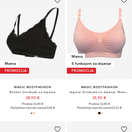
Mama
Mama
S funkcijom za dojenje
PROMOCIJA
PROMOCIJA
MAGIC BODYFASHION
MAGIC BODYFASHION
Bustier Grudnjak za dojenje
regular Grudnjak za dojenje 'Mommy Comfort'
28,90 €
25,90 €
Prvotno: 34,90 €
Prvotno: 32,90 €
Posljednja najniža cijena:
23,92 €
Posljednja najniža cijena:
22,02 €