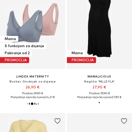
Mama
S funkcijom za dojenje
Pakiranje od 2
Mama
PROMOCIJA
PROMOCIJA
LINDEX MATERNITY
MAMALICIOUS
Bustier Grudnjak za dojenje
Negliže 'MLLEYLA'
26,90 €
27,90 €
Prvotno: 29,90 €
Prvotno: 39,90 €
Posljednja najniža cijena:
24,21 €
Posljednja najniža cijena:
27,90 €
+
1