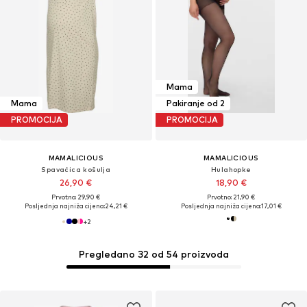
Mama
Mama
Pakiranje od 2
PROMOCIJA
PROMOCIJA
MAMALICIOUS
MAMALICIOUS
Spavaćica košulja
Hulahopke
26,90 €
18,90 €
Prvotno: 29,90 €
Prvotno: 21,90 €
Posljednja najniža cijena:
24,21 €
Posljednja najniža cijena:
17,01 €
+
2
Pregledano 32 od 54 proizvoda