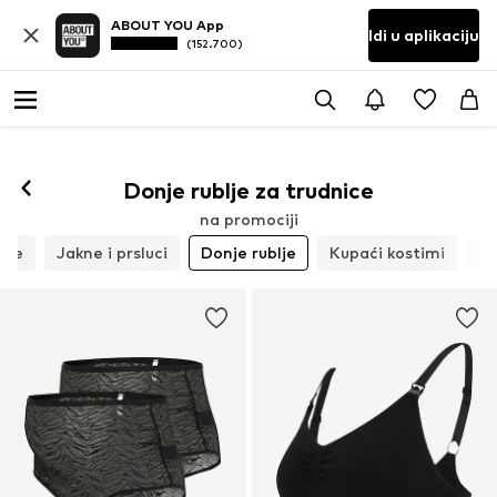
ABOUT YOU App
Idi u aplikaciju
(152.700)
Donje rublje za trudnice
na promociji
ine
Jakne i prsluci
Donje rublje
Kupaći kostimi
Od