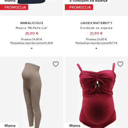
Mama
S funkcijom za dojenje
PROMOCIJA
PROMOCIJA
MAMALICIOUS
LINDEX MATERNITY
Majica 'MLPella Lia'
Grudnjak za dojenje
25,90 €
21,90 €
Prvotno: 34,90 €
Prvotno: 24,90 €
Posljednja najniža cijena:
10,36 €
Posljednja najniža cijena:
19,71 €
Mama
Mama