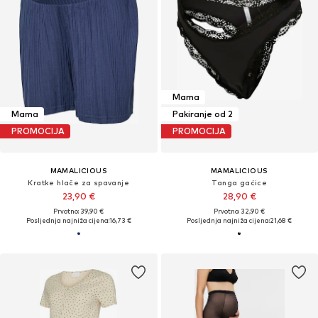
Mama
Mama
Pakiranje od 2
PROMOCIJA
PROMOCIJA
MAMALICIOUS
MAMALICIOUS
Kratke hlače za spavanje
Tanga gaćice
23,90 €
28,90 €
Prvotno: 39,90 €
Prvotno: 32,90 €
Posljednja najniža cijena:
16,73 €
Posljednja najniža cijena:
21,68 €