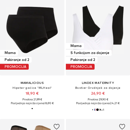
Mama
Mama
S funkcijom za dojenje
Pakiranje od 2
Pakiranje od 2
PROMOCIJA
PROMOCIJA
MAMALICIOUS
LINDEX MATERNITY
Hipster gaćice 'MLHeal'
Bustier Grudnjak za dojenje
18,90 €
26,90 €
Prvotno: 21,99 €
Prvotno: 29,90 €
Posljednja najniža cijena:
16,90 €
Posljednja najniža cijena:
24,21 €
+
1