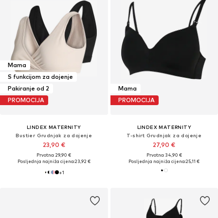
Mama
S funkcijom za dojenje
Pakiranje od 2
Mama
PROMOCIJA
PROMOCIJA
LINDEX MATERNITY
LINDEX MATERNITY
Bustier Grudnjak za dojenje
T-shirt Grudnjak za dojenje
23,90 €
27,90 €
Prvotno: 29,90 €
Prvotno: 34,90 €
Posljednja najniža cijena:
23,92 €
Posljednja najniža cijena:
25,11 €
+
1