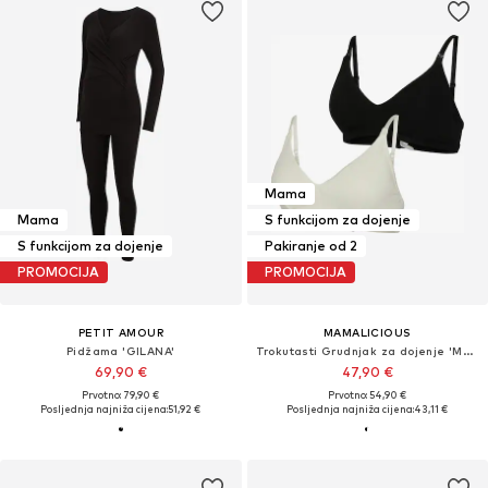
Mama
Mama
S funkcijom za dojenje
S funkcijom za dojenje
Pakiranje od 2
PROMOCIJA
PROMOCIJA
PETIT AMOUR
MAMALICIOUS
Pidžama 'GILANA'
Trokutasti Grudnjak za dojenje 'MLLeyla Feed Me'
69,90 €
47,90 €
Prvotno: 79,90 €
Prvotno: 54,90 €
Posljednja najniža cijena:
51,92 €
Posljednja najniža cijena:
43,11 €