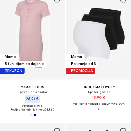
Mama
Mama
S funkcijom za dojenje
Pakiranje od 3
KUPON
PROMOCIJA
MAMALICIOUS
LINDEX MATERNITY
Spavaćica košulja
Hipster gaćice
19,90 €
26,91 €
Posljednja najniža cijena:
24,90 €
-20%
Prvotno: 37,99 €
Posljednja najniža cijena:
23,92 €