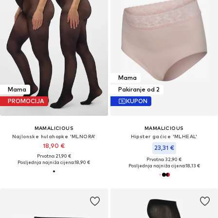
Mama
Mama
Pakiranje od 2
PROMOCIJA
KUPON
MAMALICIOUS
MAMALICIOUS
Najlonske hulahopke 'MLNORA'
Hipster gaćice 'MLHEAL'
18,90 €
23,31 €
Prvotno: 21,90 €
Prvotno: 32,90 €
Posljednja najniža cijena:
18,90 €
Posljednja najniža cijena:
18,13 €