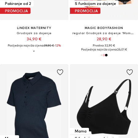
Pakiranje od 2
S funkcijom za dojenje
PROMOCIJA
PROMOCIJA
LINDEX MATERNITY
MAGIC BODYFASHION
Grudnjak za dojenje
regular Grudnjak za dojenje 'Mommy Comfort'
34,90 €
28,90 €
Posljednja najniža cijena:
39,90 €
-12%
Prvotno: 32,90 €
Posljednja najniža cijena:
26,01 €
Mama