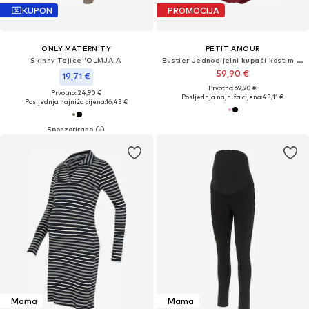
KUPON
PROMOCIJA
ONLY MATERNITY
PETIT AMOUR
Skinny Tajice 'OLMJAIA'
Bustier Jednodijelni kupaći kostim 'Camerona'
59,90 €
19,71 €
Prvotno: 69,90 €
Prvotno: 24,90 €
Posljednja najniža cijena:
43,11 €
Posljednja najniža cijena:
16,43 €
Mama
Mama