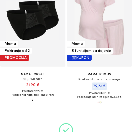
Mama
Mama
Pakiranje od 2
S funkcijom za dojenje
PROMOCIJA
KUPON
MAMALICIOUS
MAMALICIOUS
Slip 'MLSIF'
Kratke hlače za spavanje
21,90 €
29,61 €
Prvotno: 29,90 €
Prvotno: 39,90 €
Posljednja najniža cijena:
8,76 €
Posljednja najniža cijena:
26,32 €