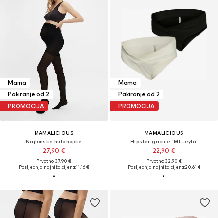
Mama
Mama
Pakiranje od 2
Pakiranje od 2
PROMOCIJA
PROMOCIJA
MAMALICIOUS
MAMALICIOUS
Najlonske hulahopke
Hipster gaćice 'MLLeyla'
27,90 €
22,90 €
Prvotno: 37,90 €
Prvotno: 32,90 €
Posljednja najniža cijena:
11,16 €
Posljednja najniža cijena:
20,61 €