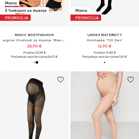
Mama
S funkcijom za dojenje
Mama
PROMOCIJA
PROMOCIJA
MAGIC BODYFASHION
LINDEX MATERNITY
regular Grudnjak za dojenje 'Mommy Comfort'
Hulahopke '120 Den'
28,90 €
12,90 €
Prvotno: 32,90 €
Prvotno: 14,90 €
Posljednja najniža cijena:
26,01 €
Posljednja najniža cijena:
11,61 €