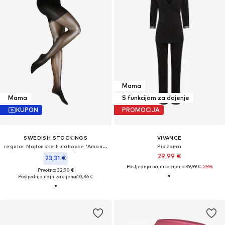
Mama
Mama
S funkcijom za dojenje
KUPON
PROMOCIJA
SWEDISH STOCKINGS
VIVANCE
regular Najlonske hulahopke 'Amanda Maternity'
Pidžama
29,99 €
23,31 €
Posljednja najniža cijena:
39,99 €
-25%
Prvotno: 32,90 €
Posljednja najniža cijena:
10,36 €