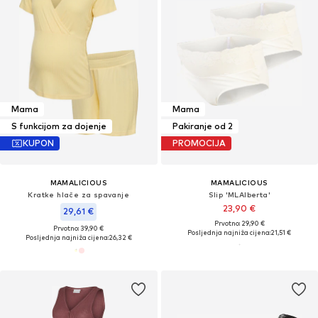
Mama
Mama
S funkcijom za dojenje
Pakiranje od 2
KUPON
PROMOCIJA
MAMALICIOUS
MAMALICIOUS
Kratke hlače za spavanje
Slip 'MLAlberta'
23,90 €
29,61 €
Prvotno: 29,90 €
Prvotno: 39,90 €
Posljednja najniža cijena:
21,51 €
Posljednja najniža cijena:
26,32 €