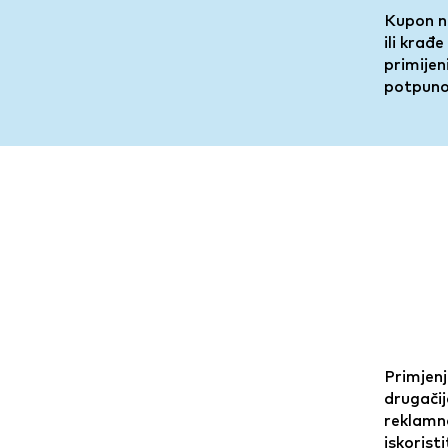
Kupon ne
ili kra
primijen
potpun
Primjenj
drugači
reklamno
iskorist