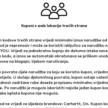
Kuponi s web lokacija trećih strana
 kodove trećih strana vrijedi minimalni iznos narudžbe od
d je neprenosiv i može se koristiti isključivo za narudžbu 
OU. Vrijedi za jednokratnu kupnju do datuma isteka nav
 kodu, a iznos se automatski obračunava se prilikom unoš
ona na blagajni, tijekom naručivanja.
u povrata cijele narudžbe za koju se koristio kupon, vrijedn
stječe. U slučaju djelomičnog povrata, kupon ostaje važeć
jednost zadržane robe doseže propisanu minimalnu vrijedn
. Po narudžbi je moguće iskoristiti najviše jedan kupon ko
ska isplata kupona nije moguća.
d ne vrijedi za sljedeće brendove: Carhartt, On. Kupon ko