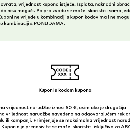
povrata, vrijednost kupona istječe. Isplata, naknadni obraču
a nisu mogući. Po proizvodu se može iskoristiti samo jed
uponi ne vrijede u kombinaciji s kupon kodovima i ne mogu
ti u kombinaciji s PONUDAMA.
Kuponi s kodom kupona
a vrijednost narudžbe iznosi 50 €, osim ako je drugačija
na vrijednost narudžbe navedena na odgovarajućem rek
lu ili kampanji. Primjenjuje se maksimalna vrijednost naru
Kupon nije prenosiv te se može iskoristiti isključivo za A