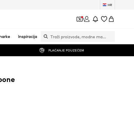
HR
1
marke
Inspiracija
PLAĆANJE POUZEĆEM
upone