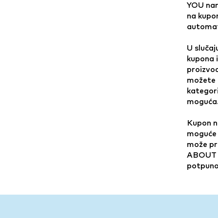
YOU nar
na kupon
automat
U slučaj
kupona i
proizvod
možete i
kategori
moguća
Kupon ne
moguće 
može pri
ABOUT Y
potpun