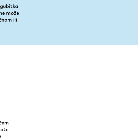
 gubitka
 ne može
nom ili
ućem
može
u