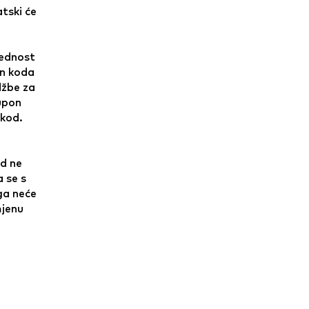
tski će
jednost
on koda
džbe za
kupon
 kod.
d ne
 se s
ga neće
mjenu