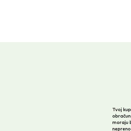
Tvoj ku
obračuna
moraju b
nepreno