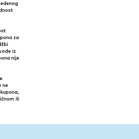
vedenog
ednost
ost
upona za
džbi
vode iz
pona nije
je
e ne
 kupona,
čnom ili