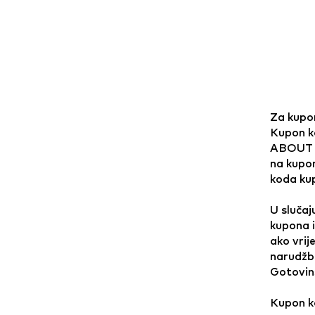
Za kupon
Kupon ko
ABOUT Y
na kupon
koda kup
U slučaj
kupona i
ako vri
narudžbe
Gotovin
Kupon ko