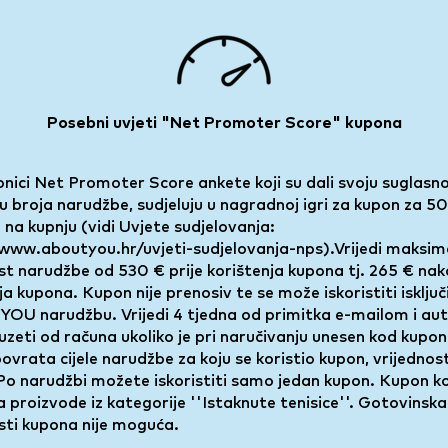
Posebni uvjeti "Net Promoter Score" kupona
onici Net Promoter Score ankete koji su dali svoju suglasn
 broja narudžbe, sudjeluju u nagradnoj igri za kupon za 
na kupnju (vidi Uvjete sudjelovanja:
/www.aboutyou.hr/uvjeti-sudjelovanja-nps).Vrijedi maksim
st narudžbe od 530 € prije korištenja kupona tj. 265 € na
ja kupona. Kupon nije prenosiv te se može iskoristiti isključ
OU narudžbu. Vrijedi 4 tjedna od primitka e-mailom i au
uzeti od računa ukoliko je pri naručivanju unesen kod kupon
povrata cijele narudžbe za koju se koristio kupon, vrijedno
 Po narudžbi možete iskoristiti samo jedan kupon. Kupon k
na proizvode iz kategorije ''Istaknute tenisice''. Gotovinska
sti kupona nije moguća.