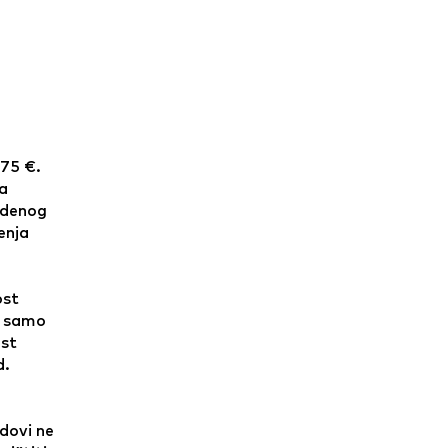
 75 €.
na
edenog
enja
ost
i samo
ost
d.
dovi ne