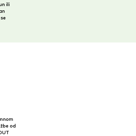
n ili
an
 se
lamnom
džbe od
BOUT