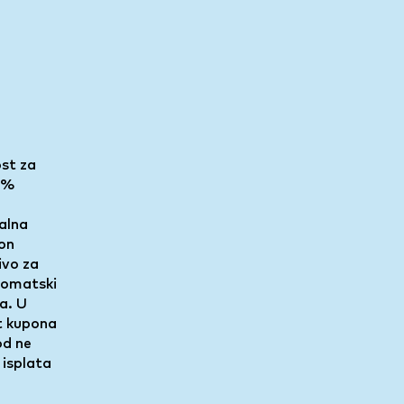
ost za
50%
alna
kon
ivo za
tomatski
a. U
st kupona
od ne
 isplata