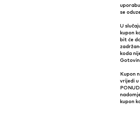
uporabu
se oduze
U slučaj
kupon ko
bit će d
zadržane
koda nij
Gotovin
Kupon ne
vrijedi 
PONUDAM
nadomjes
kupon k