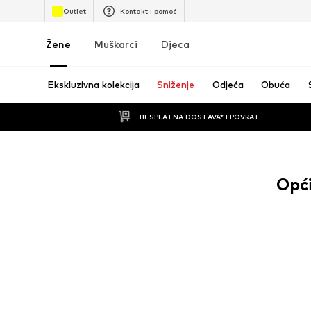
Outlet
Kontakt i pomoć
Žene
Muškarci
Djeca
Ekskluzivna kolekcija
Sniženje
Odjeća
Obuća
BESPLATNA DOSTAVA* I POVRAT
Opći