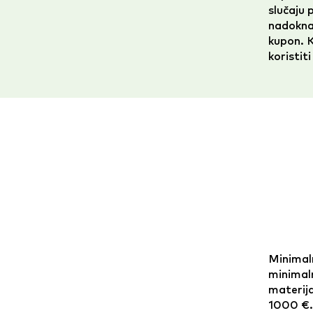
slučaju 
nadoknad
kupon. K
koristi
Minimaln
minimal
materija
1000 €. 