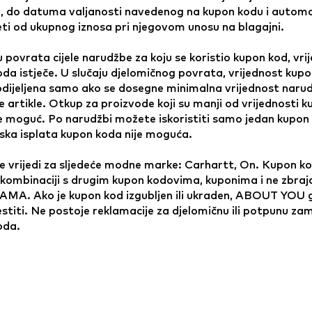
, do datuma valjanosti navedenog na kupon kodu i automa
ti od ukupnog iznosa pri njegovom unosu na blagajni.
u povrata cijele narudžbe za koju se koristio kupon kod, vri
da istječe. U slučaju djelomičnog povrata, vrijednost kup
odijeljena samo ako se dosegne minimalna vrijednost naru
 artikle. Otkup za proizvode koji su manji od vrijednosti 
e moguć. Po narudžbi možete iskoristiti samo jedan kupon
ska isplata kupon koda nije moguća.
 vrijedi za sljedeće modne marke: Carhartt, On. Kupon ko
u kombinaciji s drugim kupon kodovima, kuponima i ne zbraja
A. Ako je kupon kod izgubljen ili ukraden, ABOUT YOU 
titi. Ne postoje reklamacije za djelomičnu ili potpunu za
oda.