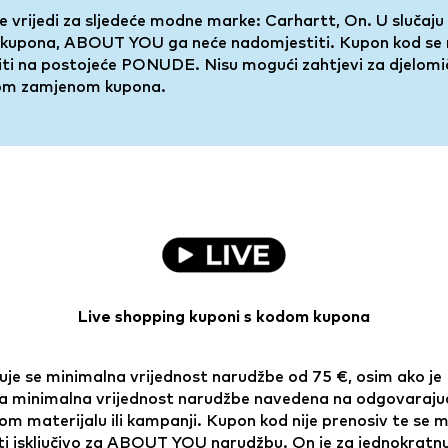
 vrijedi za sljedeće modne marke: Carhartt, On. U slučaju
đe kupona, ABOUT YOU ga neće nadomjestiti. Kupon kod se
iti na postojeće PONUDE. Nisu mogući zahtjevi za djelomič
om zamjenom kupona.
Live shopping kuponi s kodom kupona
uje se minimalna vrijednost narudžbe od 75 €, osim ako je
ja minimalna vrijednost narudžbe navedena na odgovaraj
m materijalu ili kampanji. Kupon kod nije prenosiv te se 
iti isključivo za ABOUT YOU narudžbu. On je za jednokratn