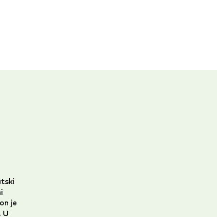
tski
i
on je
. U