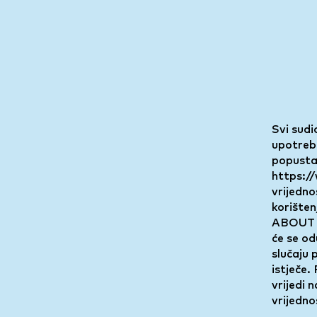
Svi sudi
upotrebu
popusta 
https:/
vrijedno
korišten
ABOUT Y
će se od
slučaju 
istječe.
vrijedi 
vrijedno