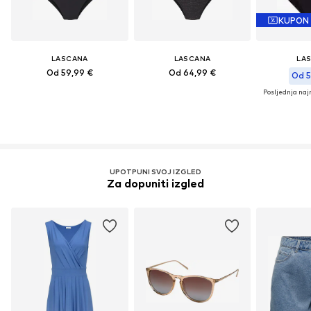
KUPON
LASCANA
LASCANA
LA
Od 59,99 €
Od 64,99 €
Od 5
Posljednja najn
UPOTPUNI SVOJ IZGLED
Za dopuniti izgled