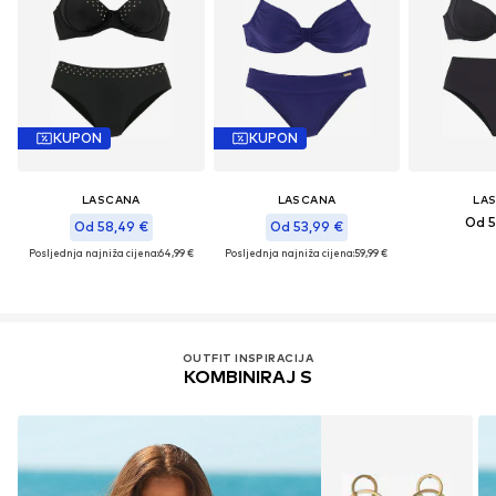
KUPON
KUPON
LASCANA
LASCANA
LA
Od 5
Od 58,49 €
Od 53,99 €
Posljednja najniža cijena:
64,99 €
Posljednja najniža cijena:
59,99 €
OUTFIT INSPIRACIJA
KOMBINIRAJ S