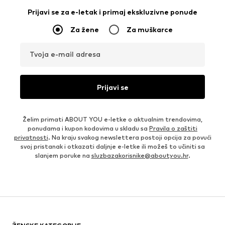
Prijavi se za e-letak i primaj ekskluzivne ponude
Za žene
Za muškarce
Tvoja e-mail adresa
Prijavi se
Želim primati ABOUT YOU e-letke o aktualnim trendovima,
ponudama i kupon kodovima u skladu sa
Pravila o zaštiti
privatnosti
. Na kraju svakog newslettera postoji opcija za povući
svoj pristanak i otkazati daljnje e-letke ili možeš to učiniti sa
slanjem poruke na
sluzbazakorisnike@aboutyou.hr
.