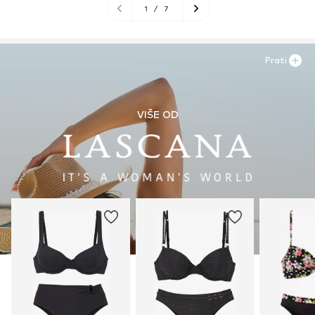
1
/
7
Prati
VIŠE OD