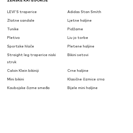
ŽENSKE KATEGORIJE
LEVI'S traperice
Adidas Stan Smith
Zlatne sandale
Ljetne haljine
Tunike
Pidžame
Pletivo
Liu jo torbe
Sportske hlače
Pletene haljine
Straight leg traperice niski
Bikini setovi
struk
Calvin Klein bikiniji
Crne haljine
Mini bikini
Klasične čizmice crna
Kaubojske čizme smeđa
Bijele mini haljine
ŽENSKE MODNE MARKE
CONVERSE
GUESS
ADIDAS
ABOUT YOU
VILA
TAMARIS