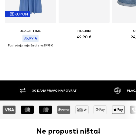
KUPON
BEACH TIME
PILGRIM
O
49,90 €
24
35,99 €
Posljednja najniža cijena:
39,99 €
30 DANA PRAVO NA POVRAT
PLAĆ
Ne propusti ništa!