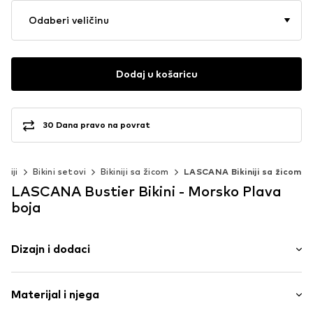
Odaberi veličinu
Dodaj u košaricu
30 Dana pravo na povrat
kiniji
Bikini setovi
Bikiniji sa žicom
LASCANA Bikiniji sa žicom
LASCANA Bustier Bikini - Morsko Plava
boja
Dizajn i dodaci
Jednobojno
Materijal i njega
Šljokice