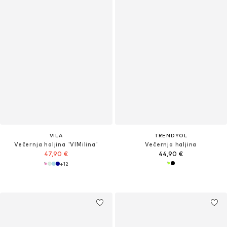
VILA
TRENDYOL
Večernja haljina 'VIMilina'
Večernja haljina
47,90 €
44,90 €
+
12