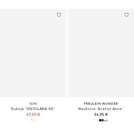
ICHI
FRÄULEIN WUNDER
Suknja 'IHVOILANA SK'
Naušnice 'Acetat Anne'
47,90 €
34,95 €
+
6