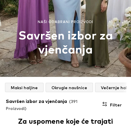
NAŠI ODABRANI PROIZVODI
Savršen izbor za
vjenčanja
Maksi haljine
Okrugle naušnice
Večernje halji
Savršen izbor za vjenčanja
(391
Filter
Proizvodi)
Za uspomene koje će trajati