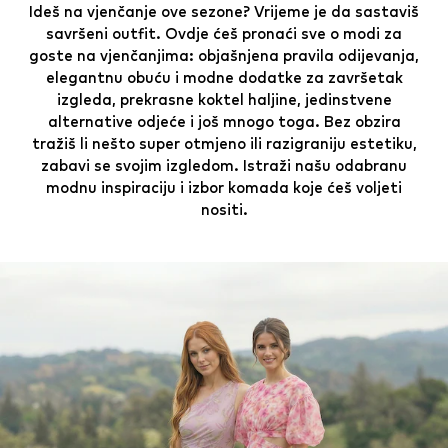
Ideš na vjenčanje ove sezone? Vrijeme je da sastaviš
savršeni outfit. Ovdje ćeš pronaći sve o modi za
goste na vjenčanjima: objašnjena pravila odijevanja,
elegantnu obuću i modne dodatke za završetak
izgleda, prekrasne koktel haljine, jedinstvene
alternative odjeće i još mnogo toga. Bez obzira
tražiš li nešto super otmjeno ili razigraniju estetiku,
zabavi se svojim izgledom. Istraži našu odabranu
modnu inspiraciju i izbor komada koje ćeš voljeti
nositi.