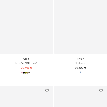
VILA
NEXT
Hlače 'VIPlisa'
Suknja
29,90 €
93,00 €
+
7