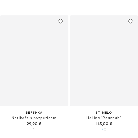
BERSHKA
ST MRLO
Natikače s potpeticom
Haljina 'Roannah'
29,90 €
145,00 €