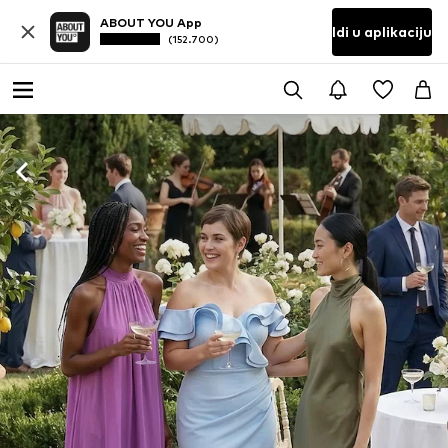
ABOUT YOU App
Idi u aplikaciju
(152.700)