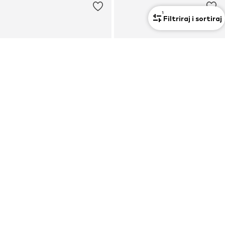
1
Filtriraj i sortiraj
KUPON
KUPON
BAYTON
BAYTON
Sandale 'Marbella'
Natikače s potpeticom 'Alcee'
64,80 €
76,50 €
Prvotno: 80,00 €
Prvotno: 100,00 €
Posljednja najniža cijena:
57,60 €
Posljednja najniža cijena:
68,00 €
+
2