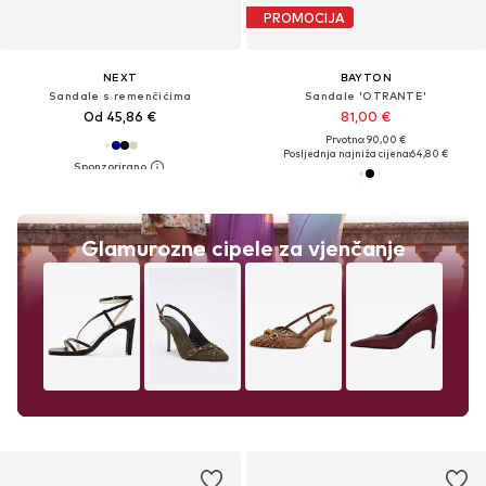
PROMOCIJA
NEXT
BAYTON
Sandale s remenčićima
Sandale 'OTRANTE'
Od 45,86 €
81,00 €
Prvotno: 90,00 €
Posljednja najniža cijena:
64,80 €
Glamurozne cipele za vjenčanje