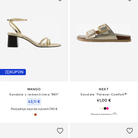
KUPON
MANGO
NEXT
Sandale s remenčićima 'RAY'
Sandale 'Forever Comfort®'
41,00 €
43,11 €
Posljednja najniža cijena:
47,90 €