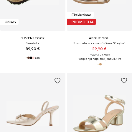
Ekskluzivno
Unisex
PROMOCIJA
BIRKENSTOCK
ABOUT YOU
Sandale
Sandale s remenčićima 'Ceylin'
89,90 €
59,90 €
Prvotno: 74,90 €
+
30
Posljednja najniža cijena:
31,41 €