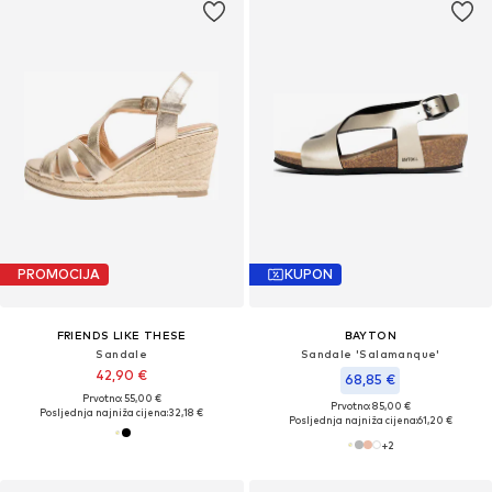
PROMOCIJA
KUPON
FRIENDS LIKE THESE
BAYTON
Sandale
Sandale 'Salamanque'
42,90 €
68,85 €
Prvotno: 55,00 €
Prvotno: 85,00 €
Posljednja najniža cijena:
32,18 €
Posljednja najniža cijena:
61,20 €
+
2