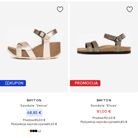
KUPON
PROMOCIJA
BAYTON
BAYTON
Sandale 'Venus'
Sandale 'Elvas'
81,00 €
68,85 €
Prvotno: 90,00 €
Prvotno: 85,00 €
Posljednja najniža cijena:
64,80 €
Posljednja najniža cijena:
61,20 €
+
2