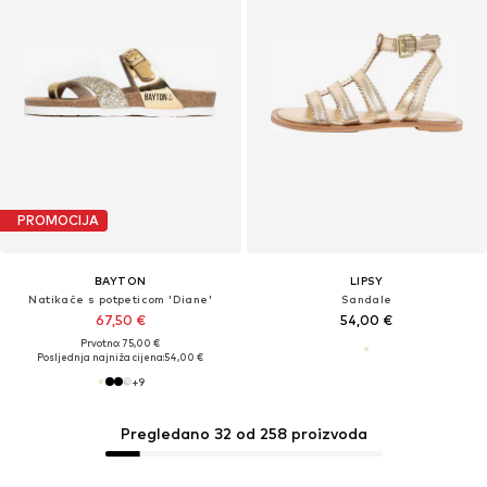
PROMOCIJA
BAYTON
LIPSY
Natikače s potpeticom 'Diane'
Sandale
67,50 €
54,00 €
Prvotno: 75,00 €
Posljednja najniža cijena:
54,00 €
+
9
Pregledano 32 od 258 proizvoda