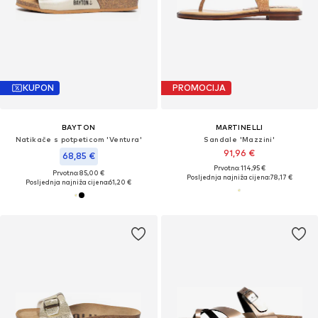
KUPON
PROMOCIJA
BAYTON
MARTINELLI
Natikače s potpeticom 'Ventura'
Sandale 'Mazzini'
91,96 €
68,85 €
Prvotno: 114,95 €
Prvotno: 85,00 €
Posljednja najniža cijena:
78,17 €
Posljednja najniža cijena:
61,20 €