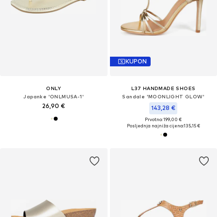
KUPON
ONLY
L37 HANDMADE SHOES
Japanke 'ONLMUSA-1'
Sandale 'MOONLIGHT GLOW'
26,90 €
143,28 €
Prvotno: 199,00 €
Posljednja najniža cijena:
135,15 €