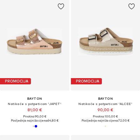
PROMOCIJA
PROMOCIJA
BAYTON
BAYTON
Natikače s potpeticom 'JAPET'
Natikače s potpeticom 'ALCEE'
81,00 €
90,00 €
Prvotno: 90,00 €
Prvotno: 100,00 €
Posljednja najniža cijena:
64,80 €
Posljednja najniža cijena:
72,00 €