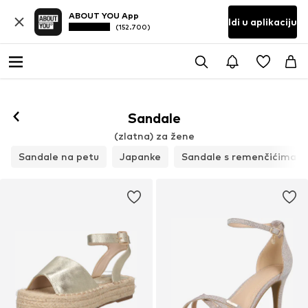
ABOUT YOU App
Idi u aplikaciju
(152.700)
Sandale
(zlatna) za žene
Sandale na petu
Japanke
Sandale s remenčićima