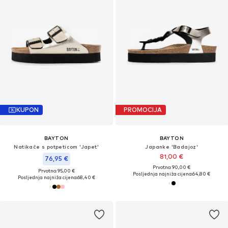
KUPON
PROMOCIJA
BAYTON
BAYTON
Natikače s potpeticom 'Japet'
Japanke 'Badajoz'
81,00 €
76,95 €
Prvotno: 90,00 €
Prvotno: 95,00 €
Posljednja najniža cijena:
64,80 €
Posljednja najniža cijena:
68,40 €