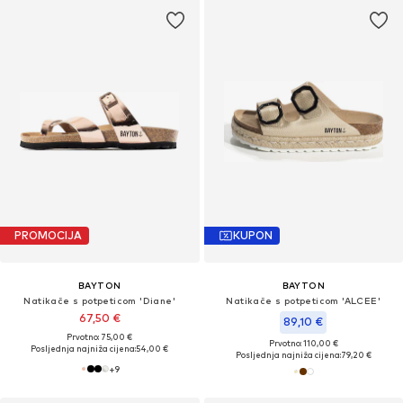
PROMOCIJA
KUPON
BAYTON
BAYTON
Natikače s potpeticom 'Diane'
Natikače s potpeticom 'ALCEE'
67,50 €
89,10 €
Prvotno: 75,00 €
Prvotno: 110,00 €
Posljednja najniža cijena:
54,00 €
Posljednja najniža cijena:
79,20 €
+
9