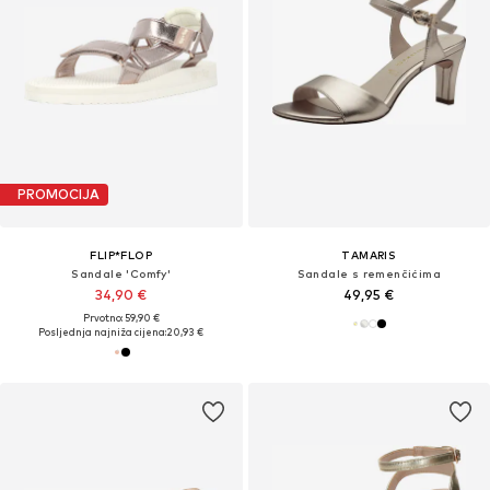
PROMOCIJA
FLIP*FLOP
TAMARIS
Sandale 'Comfy'
Sandale s remenčićima
34,90 €
49,95 €
Prvotno: 59,90 €
Posljednja najniža cijena:
20,93 €