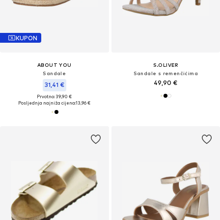
KUPON
ABOUT YOU
S.OLIVER
Sandale
Sandale s remenčićima
49,90 €
31,41 €
Prvotno: 39,90 €
Posljednja najniža cijena:
13,96 €