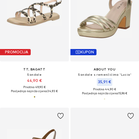
PROMOCIJA
KUPON
TT. BAGATT
ABOUT YOU
Sandale
Sandale s remenčićima 'Lucia'
44,90 €
35,91 €
Prvotno: 49,90 €
Prvotno: 44,90 €
Posljednja najniža cijena:
34,93 €
Posljednja najniža cijena:
15,96 €