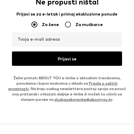
Ne propusti ništa!
Prijavi se za e-letak i primaj ekskluzivne ponude
Za žene
Za muškarce
Tvoja e-mail adresa
Prijavi se
Želim primati ABOUT YOU e-letke o aktualnim trendovima,
ponudama i kupon kodovima u skladu sa
Pravila o zaštiti
privatnosti
. Na kraju svakog newslettera postoji opcija za povući
svoj pristanak i otkazati daljnje e-letke ili možeš to učiniti sa
slanjem poruke na
sluzbazakorisnike@aboutyou.hr
.