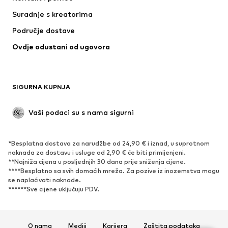
Majice i topovi
Hlače
Suradnje s kreatorima
Jakne
Puloveri i pletivo
Područje dostave
Donje rublje
Bluze i tunike
Ovdje odustani od ugovora
Kaputi
Suknje
Kupaći kostimi
Sweater majice i trenirke
Sakoi
Kombinezoni
SIGURNA KUPNJA
Veći brojevi
Odjeća za trudnice
Posebne prigode
Ekskluzivno
Vaši podaci su s nama sigurni
Recikliranje
*Besplatna dostava za narudžbe od 24,90 € i iznad, u suprotnom
OBUĆA
naknada za dostavu i usluge od 2,90 € će biti primijenjeni.
**Najniža cijena u posljednjih 30 dana prije sniženja cijene.
Novo
Popularno
****Besplatno sa svih domaćih mreža. Za pozive iz inozemstva mogu
se naplaćivati ​​naknade.
Tenisice
Čizmice
******Sve cijene uključuju PDV.
Salonke & visoke pete
Čizme
Sandale
Niske cipele
Sportska obuća
Balerinke
O nama
Mediji
Karijera
Zaštita podataka