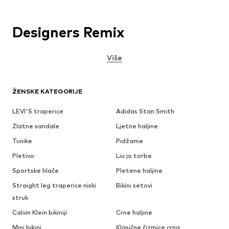
Designers Remix
Više
ŽENSKE KATEGORIJE
LEVI'S traperice
Adidas Stan Smith
Zlatne sandale
Ljetne haljine
Tunike
Pidžame
Pletivo
Liu jo torbe
Sportske hlače
Pletene haljine
Straight leg traperice niski
Bikini setovi
struk
Calvin Klein bikiniji
Crne haljine
Mini bikini
Klasične čizmice crna