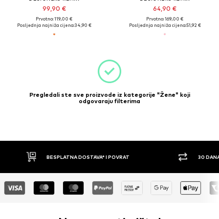
99,90 €
64,90 €
Prvotno: 119,00 €
Prvotno: 169,00 €
Posljednja najniža cijena:
34,90 €
Posljednja najniža cijena:
51,92 €
Pregledali ste sve proizvode iz kategorije "Žene" koji
odgovaraju filterima
BESPLATNA DOSTAVA* I POVRAT
30 DAN