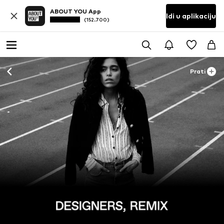
ABOUT YOU App
Idi u aplikaciju
(152.700)
Prati