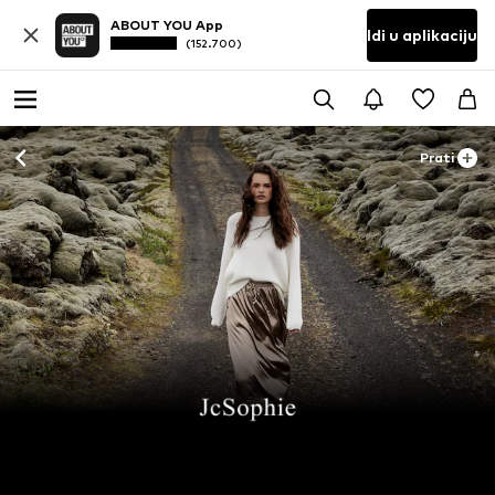
ABOUT YOU App
Idi u aplikaciju
(152.700)
Prati