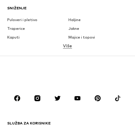
SNIŽENJE
Puloveri i pletivo
Haljine
Traperice
Jakne
Kaputi
Majice i topovi
Više
Hlače
Donje rublje
Suknje
Bluze i tunike
Sweater majice i trenirke
Sakoi
Kupaći kostimi
Kombinezoni
Veći brojevi
Odjeća za trudnice
Obuća
Sport
Dodaci
Premium
ODJEĆA
SLUŽBA ZA KORISNIKE
Novo
Popularno
Haljine
Traperice