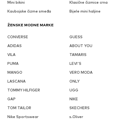
Mini bikini
Klasične čizmice crna
Kaubojske čizme smeđa
Bijele mini haljine
ŽENSKE MODNE MARKE
CONVERSE
GUESS
ADIDAS
ABOUT YOU
VILA
TAMARIS
PUMA
LEVI'S
MANGO
VERO MODA
LASCANA
ONLY
TOMMY HILFIGER
UGG
GAP
NIKE
TOM TAILOR
SKECHERS
Nike Sportswear
s.Oliver