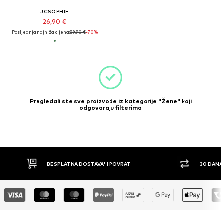
JCSOPHIE
26,90 €
Posljednja najniža cijena:
89,90 €
-70%
Pregledali ste sve proizvode iz kategorije "Žene" koji
odgovaraju filterima
BESPLATNA DOSTAVA* I POVRAT
30 DAN