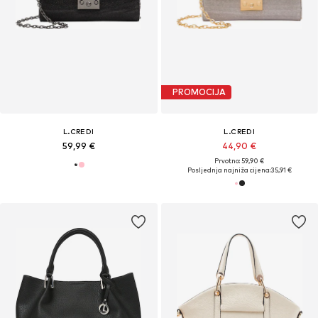
PROMOCIJA
L.CREDI
L.CREDI
59,99 €
44,90 €
Prvotno: 59,90 €
Posljednja najniža cijena:
35,91 €