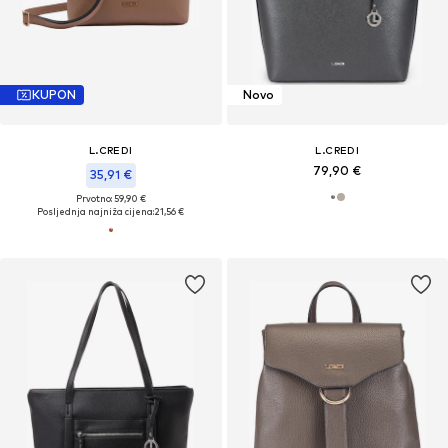
KUPON
Novo
L.CREDI
L.CREDI
79,90 €
35,91 €
Prvotno: 59,90 €
Posljednja najniža cijena:
21,56 €