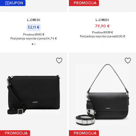
KUPON
PROMOCIJA
L.CREDI
L.CREDI
79,90 €
52,11 €
Prvotno: 89,99 €
Prvotno: 69,90 €
Posljednja najniža cijena:
63,92 €
Posljednja najniža cijena:
34,74 €
PROMOCIJA
PROMOCIJA