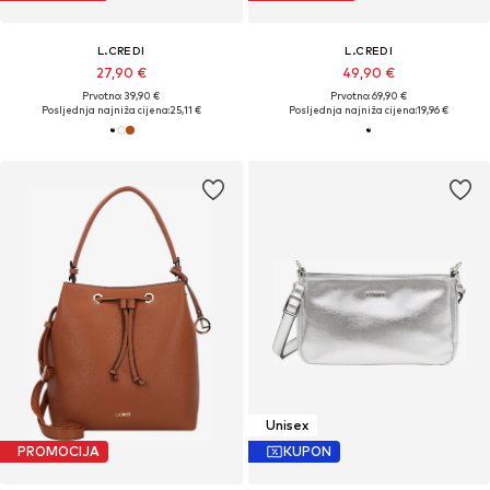
L.CREDI
L.CREDI
27,90 €
49,90 €
Prvotno: 39,90 €
Prvotno: 69,90 €
Posljednja najniža cijena:
25,11 €
Posljednja najniža cijena:
19,96 €
Unisex
PROMOCIJA
KUPON