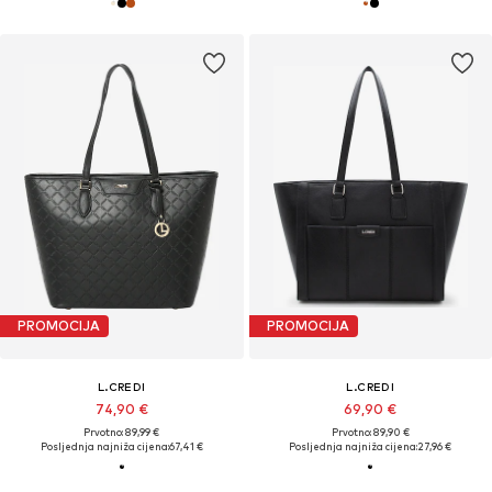
PROMOCIJA
PROMOCIJA
L.CREDI
L.CREDI
74,90 €
69,90 €
Prvotno: 89,99 €
Prvotno: 89,90 €
Posljednja najniža cijena:
67,41 €
Posljednja najniža cijena:
27,96 €