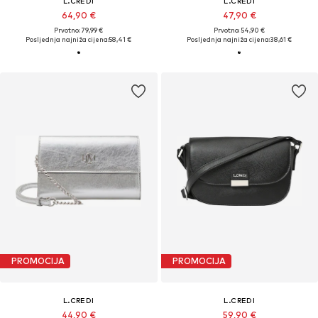
L.CREDI
L.CREDI
64,90 €
47,90 €
Prvotno: 79,99 €
Prvotno: 54,90 €
Posljednja najniža cijena:
58,41 €
Posljednja najniža cijena:
38,61 €
PROMOCIJA
PROMOCIJA
L.CREDI
L.CREDI
44,90 €
59,90 €