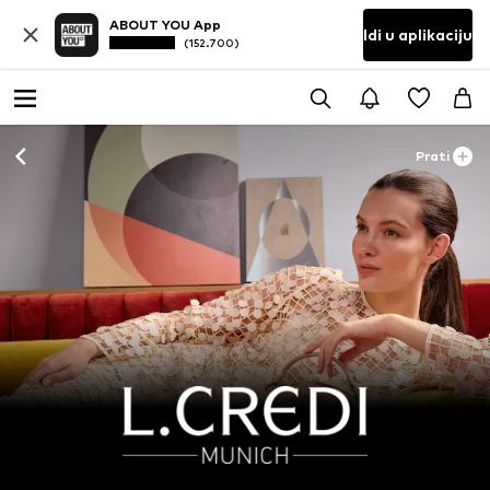
ABOUT YOU App
Idi u aplikaciju
(152.700)
Prati