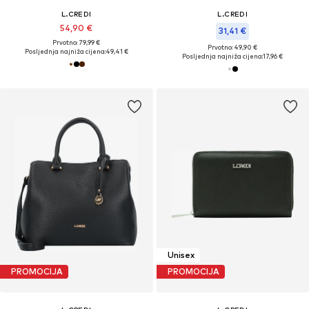
L.CREDI
L.CREDI
54,90 €
31,41 €
Prvotno: 79,99 €
Prvotno: 49,90 €
Posljednja najniža cijena:
49,41 €
Posljednja najniža cijena:
17,96 €
Unisex
PROMOCIJA
PROMOCIJA