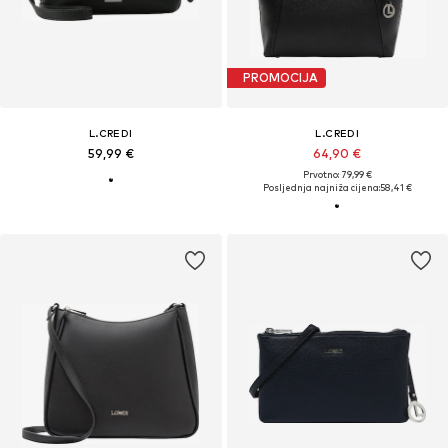
PROMOCIJA
L.CREDI
L.CREDI
59,99 €
64,90 €
Prvotno: 79,99 €
Posljednja najniža cijena:
58,41 €