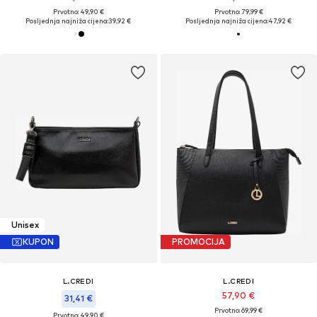
Prvotno: 49,90 €
Prvotno: 79,99 €
Posljednja najniža cijena:
39,92 €
Posljednja najniža cijena:
47,92 €
Unisex
KUPON
PROMOCIJA
L.CREDI
L.CREDI
57,90 €
31,41 €
Prvotno: 69,99 €
Prvotno: 49,90 €