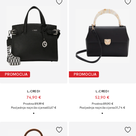
PROMOCIJA
PROMOCIJA
L.CREDI
L.CREDI
74,90 €
52,90 €
Prvotno: 89,99 €
Prvotno: 89,90 €
Posljednja najniža cijena:
63,67 €
Posljednja najniža cijena:
31,74 €