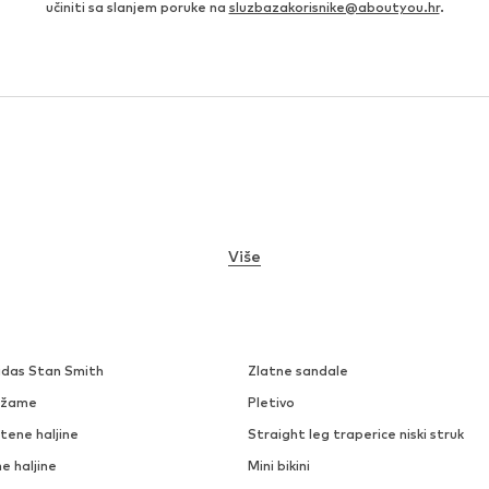
učiniti sa slanjem poruke na
sluzbazakorisnike@aboutyou.hr
.
Više
idas Stan Smith
Zlatne sandale
džame
Pletivo
tene haljine
Straight leg traperice niski struk
e haljine
Mini bikini