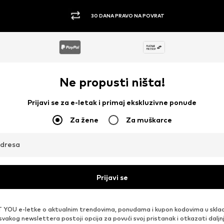
30 DANA PRAVO NA POVRAT
Ne propusti ništa!
Prijavi se za e-letak i primaj ekskluzivne ponude
Za žene
Za muškarce
adresa
Prijavi se
 YOU e-letke o aktualnim trendovima, ponudama i kupon kodovima u skla
 svakog newslettera postoji opcija za povući svoj pristanak i otkazati daljn