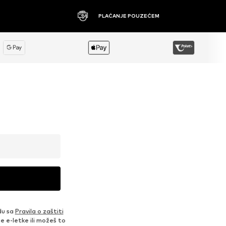
PLAĆANJE POUZEĆEM
du sa
Pravila o zaštiti
je e-letke ili možeš to