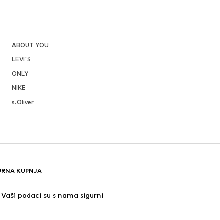
ABOUT YOU
LEVI'S
ONLY
NIKE
s.Oliver
URNA KUPNJA
Vaši podaci su s nama sigurni