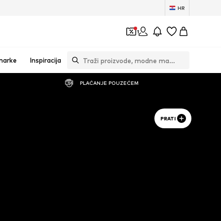
HR
1
marke
Inspiracija
PLAĆANJE POUZEĆEM
PRATI