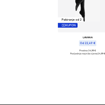
Pakiranje od 2
KUPON
LAVANA
Od 22,49 €
Prvotno: 34,99 €
Dostupne veličine: S, M, L
Posljednja najniža cijena:
24,99 
Dodaj u košaricu