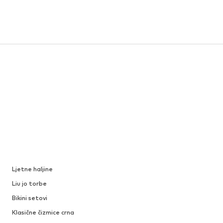
Ljetne haljine
Liu jo torbe
Bikini setovi
Klasične čizmice crna