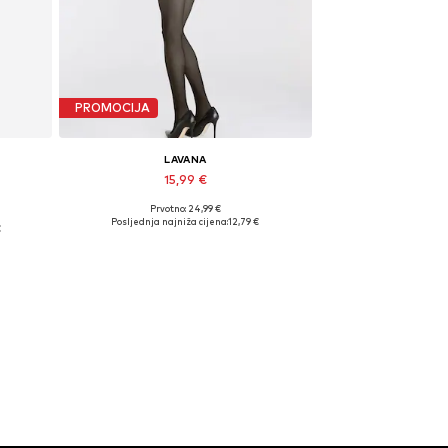
PROMOCIJA
LAVANA
15,99 €
Prvotno: 24,99 €
Dostupne veličine: L-XL
Posljednja najniža cijena:
12,79 €
€
Dodaj u košaricu