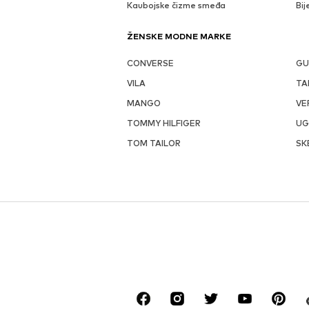
Kaubojske čizme smeđa
Bij
ŽENSKE MODNE MARKE
CONVERSE
GU
VILA
TA
MANGO
VE
TOMMY HILFIGER
U
TOM TAILOR
SK