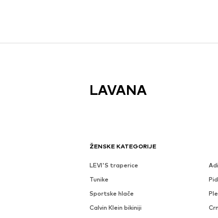
LAVANA
ŽENSKE KATEGORIJE
LEVI'S traperice
Ad
Tunike
Pi
Sportske hlače
Ple
Calvin Klein bikiniji
Crn