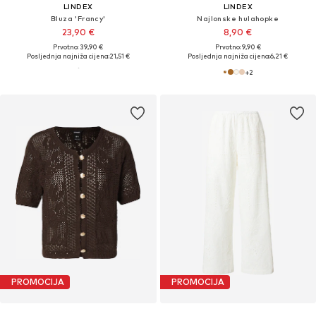
LINDEX
LINDEX
Bluza 'Francy'
Najlonske hulahopke
23,90 €
8,90 €
Prvotno: 39,90 €
Prvotno: 9,90 €
Posljednja najniža cijena:
21,51 €
Posljednja najniža cijena:
6,21 €
+
2
PROMOCIJA
PROMOCIJA