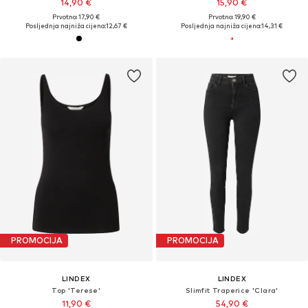
14,90 €
15,90 €
Prvotno: 17,90 €
Prvotno: 19,90 €
Posljednja najniža cijena:
12,67 €
Posljednja najniža cijena:
14,31 €
PROMOCIJA
PROMOCIJA
LINDEX
LINDEX
Top 'Terese'
Slimfit Traperice 'Clara'
11,90 €
54,90 €