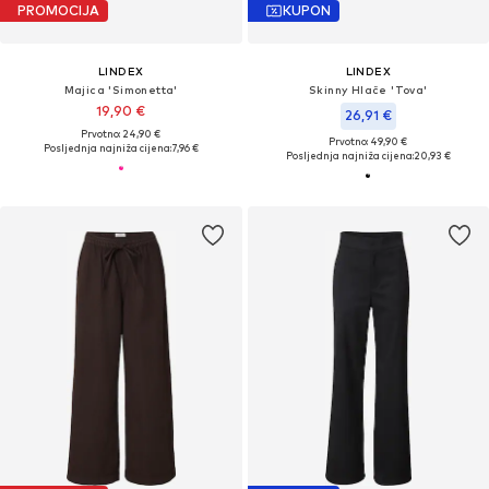
PROMOCIJA
KUPON
LINDEX
LINDEX
Majica 'Simonetta'
Skinny Hlače 'Tova'
19,90 €
26,91 €
Prvotno: 24,90 €
Prvotno: 49,90 €
Posljednja najniža cijena:
7,96 €
Posljednja najniža cijena:
20,93 €