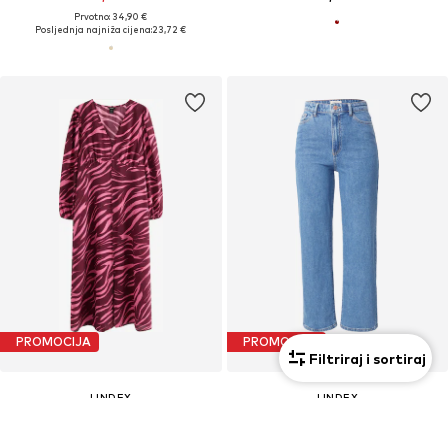
Prvotno: 34,90 €
Posljednja najniža cijena:
23,72 €
PROMOCIJA
PROMOCIJA
Filtriraj i sortiraj
LINDEX
LINDEX
Košulja haljina 'Carin'
regular Traperice 'Hanna'
29,90 €
44,90 €