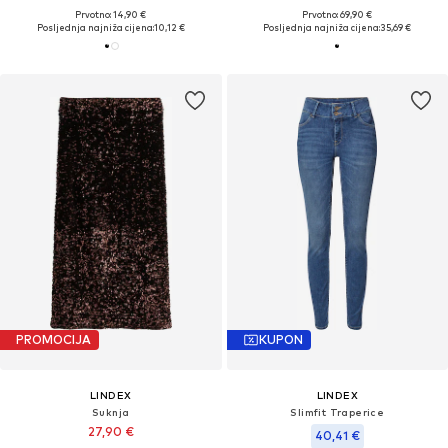
Prvotno: 14,90 €
Prvotno: 69,90 €
Posljednja najniža cijena:
10,12 €
Posljednja najniža cijena:
35,69 €
PROMOCIJA
KUPON
LINDEX
LINDEX
Suknja
Slimfit Traperice
27,90 €
40,41 €