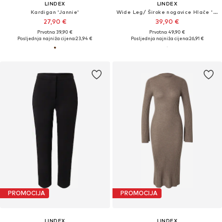
LINDEX
LINDEX
Kardigan 'Jannie'
Wide Leg/ Široke nogavice Hlače 'Beatrice'
27,90 €
39,90 €
Prvotno: 39,90 €
Prvotno: 49,90 €
Posljednja najniža cijena:
23,94 €
Posljednja najniža cijena:
26,91 €
PROMOCIJA
PROMOCIJA
LINDEX
LINDEX