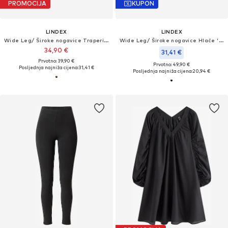
PROMOCIJA
KUPON
LINDEX
LINDEX
Wide Leg/ Široke nogavice Traperice 'Maja'
Wide Leg/ Široke nogavice Hlače 'Lykke'
34,90 €
31,41 €
Prvotno: 39,90 €
Prvotno: 49,90 €
Posljednja najniža cijena:
31,41 €
Posljednja najniža cijena:
20,94 €