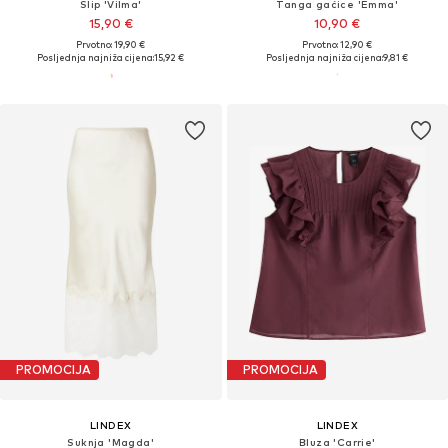
Slip 'Vilma'
Tanga gaćice 'Emma'
15,90 €
10,90 €
Prvotno: 19,90 €
Prvotno: 12,90 €
Posljednja najniža cijena:
15,92 €
Posljednja najniža cijena:
9,81 €
PROMOCIJA
PROMOCIJA
LINDEX
LINDEX
Suknja 'Magda'
Bluza 'Carrie'