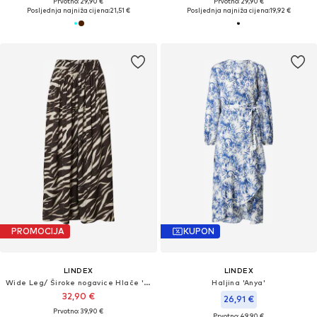
Prvotno: 29,90 €
Prvotno: 29,90 €
Posljednja najniža cijena:
21,51 €
Posljednja najniža cijena:
19,92 €
PROMOCIJA
KUPON
LINDEX
LINDEX
Wide Leg/ Široke nogavice Hlače 'Malin'
Haljina 'Anya'
32,90 €
26,91 €
Prvotno: 39,90 €
Prvotno: 49,90 €