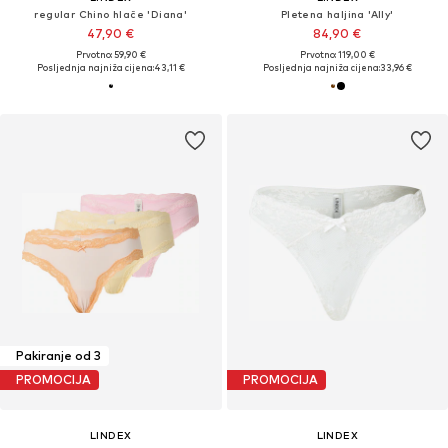
regular Chino hlače 'Diana'
Pletena haljina 'Ally'
47,90 €
84,90 €
Prvotno: 59,90 €
Prvotno: 119,00 €
Posljednja najniža cijena:
43,11 €
Posljednja najniža cijena:
33,96 €
Pakiranje od 3
PROMOCIJA
PROMOCIJA
LINDEX
LINDEX