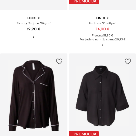
PROMOCIJA
LINDEX
LINDEX
Skinny Tajice 'Vigor'
Haljina 'Caitlyn'
19,90 €
34,90 €
Prvotno: 59,90 €
Posljednja najniža cijena:
20,93 €
PROMOCIJA