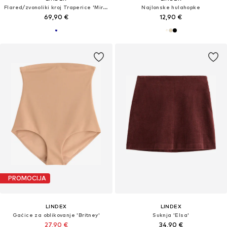
Flared/zvonoliki kroj Traperice 'Mira'
Najlonske hulahopke
69,90 €
12,90 €
PROMOCIJA
LINDEX
LINDEX
Gaćice za oblikovanje 'Britney'
Suknja 'Elsa'
27,90 €
34,90 €