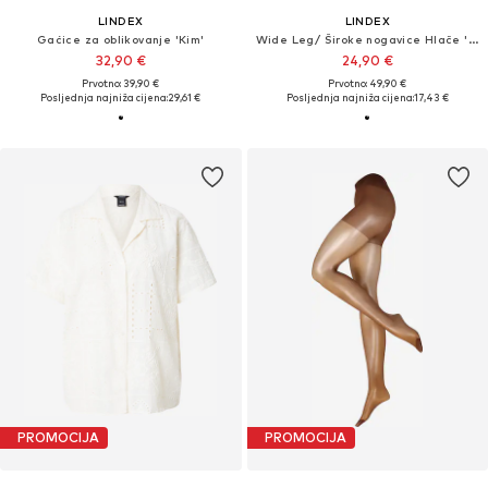
LINDEX
LINDEX
Gaćice za oblikovanje 'Kim'
Wide Leg/ Široke nogavice Hlače 'Livia'
32,90 €
24,90 €
Prvotno: 39,90 €
Prvotno: 49,90 €
Posljednja najniža cijena:
29,61 €
Posljednja najniža cijena:
17,43 €
PROMOCIJA
PROMOCIJA