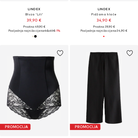
LINDEX
LINDEX
Bluza 'Lili'
Pidžama hlače
39,90 €
34,90 €
Prvotno: 49,90 €
Prvotno: 39,90 €
Posljednja najniža cijena:
40,41 €
-1%
Posljednja najniža cijena:
34,90 €
PROMOCIJA
PROMOCIJA