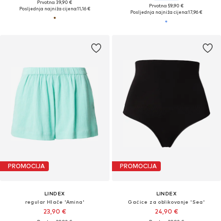
Prvotno: 39,90 €
Prvotno: 59,90 €
Posljednja najniža cijena:
11,16 €
Posljednja najniža cijena:
17,96 €
PROMOCIJA
PROMOCIJA
LINDEX
LINDEX
regular Hlače 'Amina'
Gaćice za oblikovanje 'Sea'
23,90 €
24,90 €