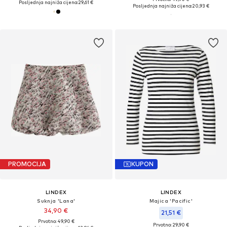
Posljednja najniža cijena:
29,61 €
Posljednja najniža cijena:
20,93 €
PROMOCIJA
KUPON
LINDEX
LINDEX
Suknja 'Lana'
Majica 'Pacific'
34,90 €
21,51 €
Prvotno: 49,90 €
Prvotno: 29,90 €