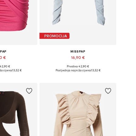
PROMOCIJA
SPAP
MISSPAP
90 €
16,90 €
 42,90 €
Prvotno: 42,90 €
36, 38, 40, 42, 44
Dostupne veličine: XS, S, M, XL, XXL
a cijena:
13,52 €
Posljednja najniža cijena:
13,52 €
košaricu
Dodaj u košaricu