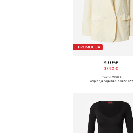
PROMOCIJA
MISSPAP
27,90 €
Prvotno: 69,90 €
Dostupne veličine: 36, 38, 40, 
Posljednja najniža cijena:
22,32 
Dodaj u košaricu