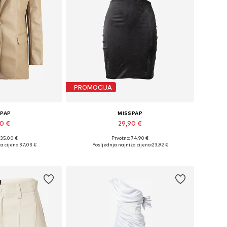
PROMOCIJA
SPAP
MISSPAP
90 €
29,90 €
135,00 €
Prvotno: 74,90 €
36, 38, 40, 42, 44
Dostupne veličine: 34, 36, 38, 40, 42, 44
a cijena:
37,03 €
Posljednja najniža cijena:
23,92 €
košaricu
Dodaj u košaricu