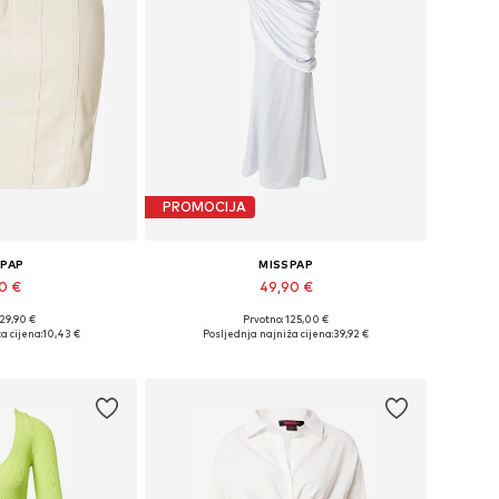
PROMOCIJA
SPAP
MISSPAP
90 €
49,90 €
 29,90 €
Prvotno: 125,00 €
ne: 38, 40, 42
Dostupne veličine: 38, 40, 42
a cijena:
10,43 €
Posljednja najniža cijena:
39,92 €
košaricu
Dodaj u košaricu