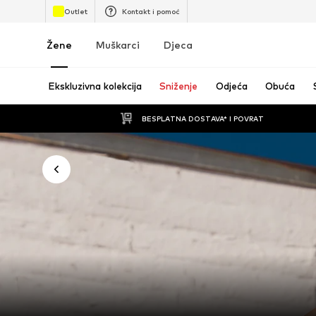
Outlet
Kontakt i pomoć
Žene
Muškarci
Djeca
Ekskluzivna kolekcija
Sniženje
Odjeća
Obuća
BESPLATNA DOSTAVA* I POVRAT