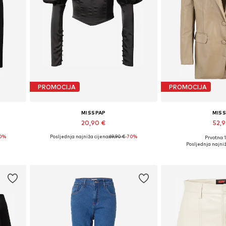
PROMOCIJA
PROMOCIJA
MISSPAP
MIS
20,90 €
52,
70%
Posljednja najniža cijena:
69,90 €
-70%
Prvotno: 
, XXL
Dostupne veličine: XS, S, M, L, XL, XXL
Dostupne veličine: 
Posljednja najniž
Dodaj u košaricu
Dodaj u 