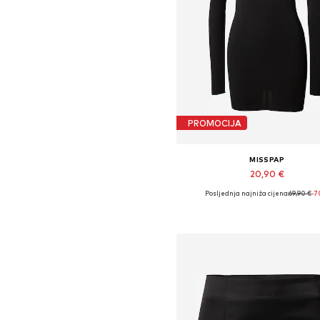
PROMOCIJA
MISSPAP
20,90 €
Posljednja najniža cijena:
69,90 €
-
Dostupne veličine: XS, S, M, L, XL
Dodaj u košaricu