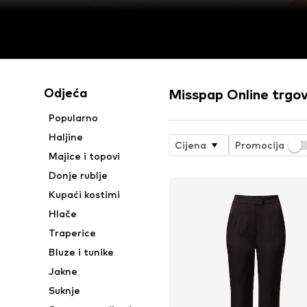
Odjeća
Misspap Online trgo
Popularno
Haljine
Cijena
Promocija
Majice i topovi
Donje rublje
Kupaći kostimi
Hlače
Traperice
Bluze i tunike
Jakne
Suknje