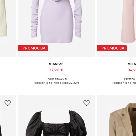
PROMOCIJA
PROMOCIJA
MISSPAP
MIS
27,90 €
34,
Prvotno: 69,90 €
Prvotno:
42
Dostupne veličine: 34, 38, 40, 42, 44
Dostupne veličine: 34
€
Posljednja najniža cijena:
22,32 €
Posljednja najniž
Dodaj u košaricu
Dodaj u 