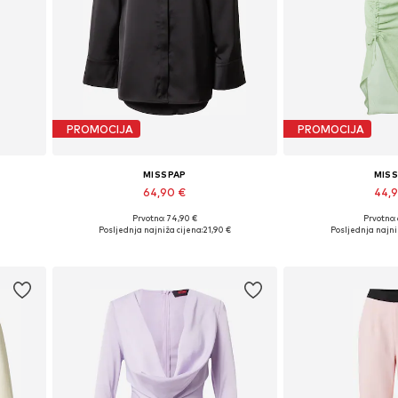
PROMOCIJA
PROMOCIJA
MISSPAP
MIS
64,90 €
44,
Prvotno: 74,90 €
Prvotno:
42, 44
Dostupne veličine: 34, 36, 38, 40, 42
Dostupne veličine
Posljednja najniža cijena:
21,90 €
Posljednja najni
Dodaj u košaricu
Dodaj u 