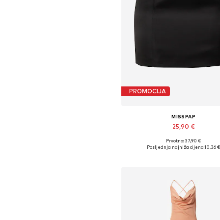
PROMOCIJA
MISSPAP
25,90 €
Prvotno: 37,90 €
Dostupne veličine: 38, 40, 4
Posljednja najniža cijena:
10,36 
Dodaj u košaricu