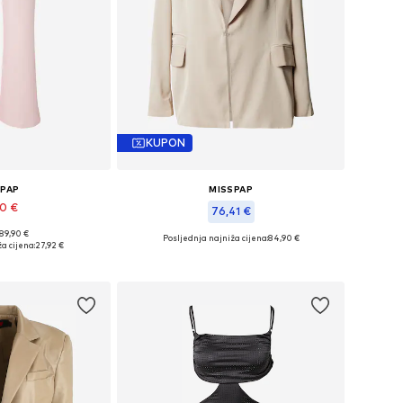
KUPON
SPAP
MISSPAP
90 €
76,41 €
 89,90 €
Posljednja najniža cijena:
84,90 €
, 36, 38, 40, 42, 44
a cijena:
27,92 €
Dostupne veličine: 34, 36, 38, 40, 42
košaricu
Dodaj u košaricu