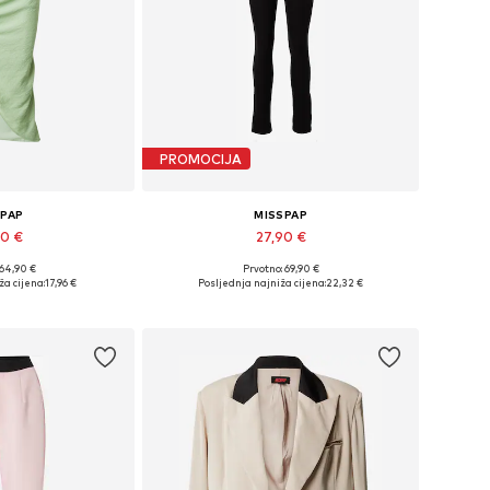
PROMOCIJA
SPAP
MISSPAP
90 €
27,90 €
 64,90 €
Prvotno: 69,90 €
: 34, 36, 38, 44
Dostupne veličine: XS, S, M, L, XL, XXL
ža cijena:
17,96 €
Posljednja najniža cijena:
22,32 €
košaricu
Dodaj u košaricu