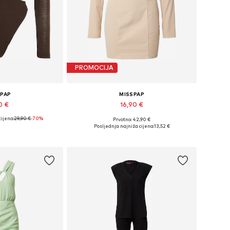
PROMOCIJA
SPAP
MISSPAP
0 €
16,90 €
ijena:
29,90 €
-70%
Prvotno: 42,90 €
ne: S, M, L, XL
Dostupne veličine: 38
Posljednja najniža cijena:
13,52 €
košaricu
Dodaj u košaricu