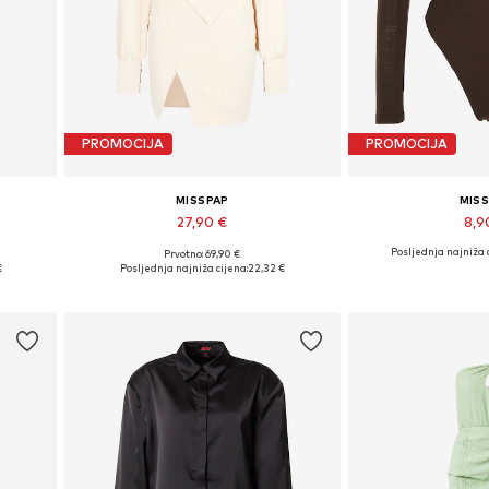
PROMOCIJA
PROMOCIJA
MISSPAP
MIS
27,90 €
8,9
Posljednja najniža c
Prvotno: 69,90 €
, 42
Dostupne veličine: 40, 42, 44
Dostupne veliči
€
Posljednja najniža cijena:
22,32 €
Dodaj u košaricu
Dodaj u 