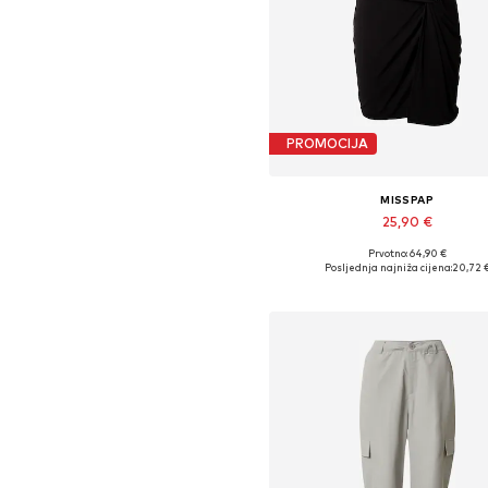
PROMOCIJA
MISSPAP
25,90 €
Prvotno: 64,90 €
Dostupne veličine: 34, 36, 38, 40
Posljednja najniža cijena:
20,72 
Dodaj u košaricu