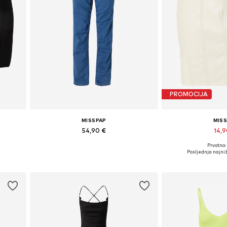
PROMOCIJA
MISSPAP
MIS
54,90 €
14,
Prvotno:
2
Dostupne veličine: 25-26, 27-28, 29, 30-31
Dostupne veliči
€
Posljednja najniž
Dodaj u košaricu
Dodaj u 