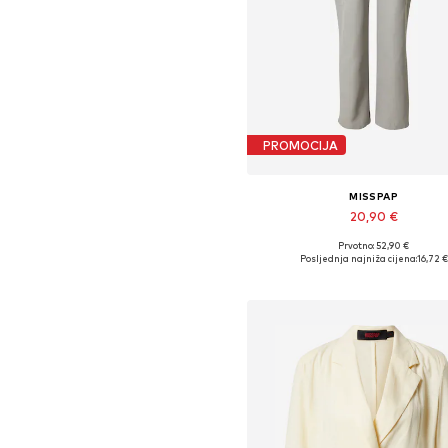
PROMOCIJA
MISSPAP
20,90 €
Prvotno: 52,90 €
Dostupne veličine: 34, 36, 38, 40, 
Posljednja najniža cijena:
16,72 €
Dodaj u košaricu