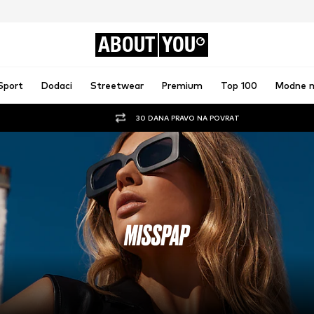
ABOUT
YOU
Sport
Dodaci
Streetwear
Premium
Top 100
Modne 
30 DANA PRAVO NA POVRAT