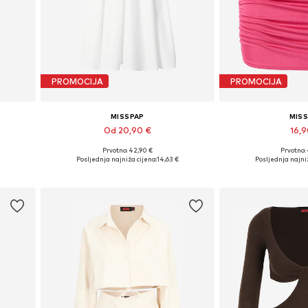
PROMOCIJA
PROMOCIJA
MISSPAP
MIS
Od 20,90 €
16,
Prvotno: 42,90 €
Prvotno:
 44
Dostupne veličine: 42, 44
Dostupne veličine: 
Posljednja najniža cijena:
14,63 €
Posljednja najniž
Dodaj u košaricu
Dodaj u 