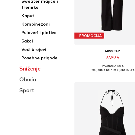
Sweater majice i
trenirke
Kaputi
Kombinezoni
Puloveri i pletivo
PROMOCIJA
Sakoi
Veći brojevi
MISSPAP
37,90 €
Posebne prigode
Prvotno: 54,90 €
Sniženje
Dostupne veličine: 38, 40, 42,
Posljednja najniža cijena:
15,16 €
Dodaj u košaricu
Obuća
Sport