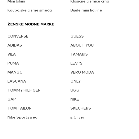
Mini bikini
Klasične čizmice crna
Kaubojske čizme smeđa
Bijele mini haljine
ŽENSKE MODNE MARKE
CONVERSE
GUESS
ADIDAS
ABOUT YOU
VILA
TAMARIS
PUMA
LEVI'S
MANGO
VERO MODA
LASCANA
ONLY
TOMMY HILFIGER
UGG
GAP
NIKE
TOM TAILOR
SKECHERS
Nike Sportswear
s.Oliver