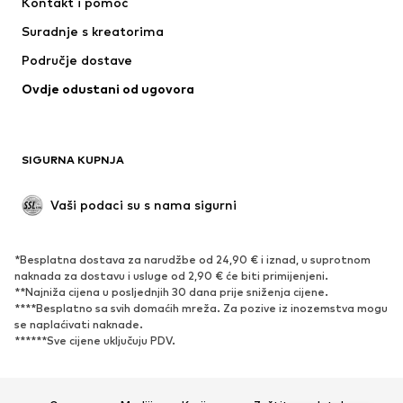
Kontakt i pomoć
Majice i topovi
Hlače
Suradnje s kreatorima
Jakne
Puloveri i pletivo
Područje dostave
Donje rublje
Bluze i tunike
Ovdje odustani od ugovora
Kaputi
Suknje
Kupaći kostimi
Sweater majice i trenirke
Sakoi
Kombinezoni
SIGURNA KUPNJA
Veći brojevi
Odjeća za trudnice
Posebne prigode
Ekskluzivno
Vaši podaci su s nama sigurni
Recikliranje
*Besplatna dostava za narudžbe od 24,90 € i iznad, u suprotnom
OBUĆA
naknada za dostavu i usluge od 2,90 € će biti primijenjeni.
**Najniža cijena u posljednjih 30 dana prije sniženja cijene.
Novo
Popularno
****Besplatno sa svih domaćih mreža. Za pozive iz inozemstva mogu
se naplaćivati ​​naknade.
Tenisice
Čizmice
******Sve cijene uključuju PDV.
Salonke & visoke pete
Čizme
Sandale
Niske cipele