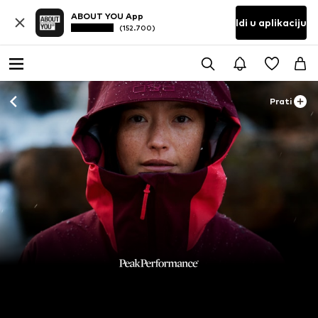
ABOUT YOU App
Idi u aplikaciju
(152.700)
Prati