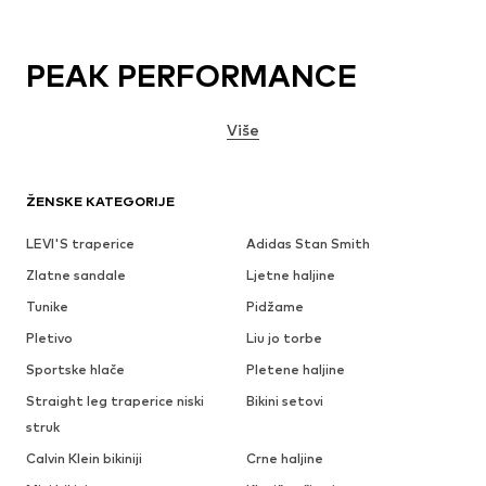
PEAK PERFORMANCE
Više
ŽENSKE KATEGORIJE
LEVI'S traperice
Adidas Stan Smith
Zlatne sandale
Ljetne haljine
Tunike
Pidžame
Pletivo
Liu jo torbe
Sportske hlače
Pletene haljine
Straight leg traperice niski
Bikini setovi
struk
Calvin Klein bikiniji
Crne haljine