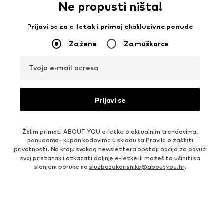
Ne propusti ništa!
Prijavi se za e-letak i primaj ekskluzivne ponude
Za žene
Za muškarce
Tvoja e-mail adresa
Prijavi se
Želim primati ABOUT YOU e-letke o aktualnim trendovima,
ponudama i kupon kodovima u skladu sa
Pravila o zaštiti
privatnosti
. Na kraju svakog newslettera postoji opcija za povući
svoj pristanak i otkazati daljnje e-letke ili možeš to učiniti sa
slanjem poruke na
sluzbazakorisnike@aboutyou.hr
.