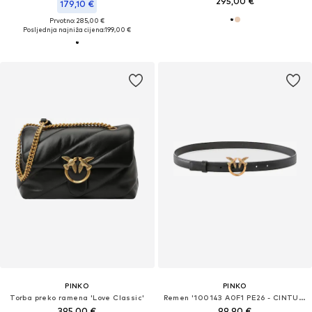
295,00 €
179,10 €
Prvotno: 285,00 €
Posljednja najniža cijena:
199,00 €
PINKO
PINKO
Torba preko ramena 'Love Classic'
Remen '100143 A0F1 PE26 - CINTURA'
395,00 €
99,90 €