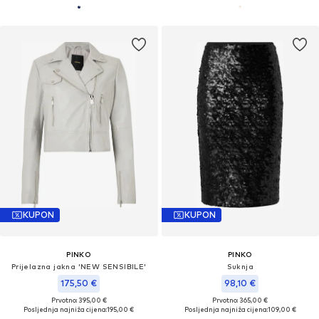
KUPON
KUPON
PINKO
PINKO
Prijelazna jakna 'NEW SENSIBILE'
Suknja
175,50 €
98,10 €
Prvotno: 395,00 €
Prvotno: 365,00 €
Posljednja najniža cijena:
195,00 €
Posljednja najniža cijena:
109,00 €