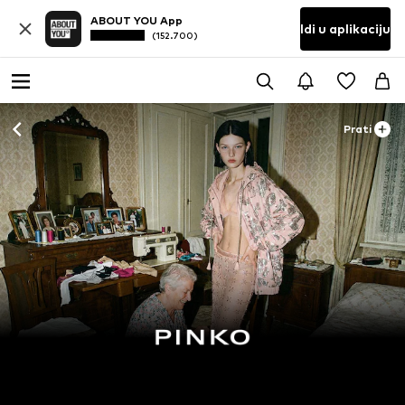
ABOUT YOU App
Idi u aplikaciju
(152.700)
Prati