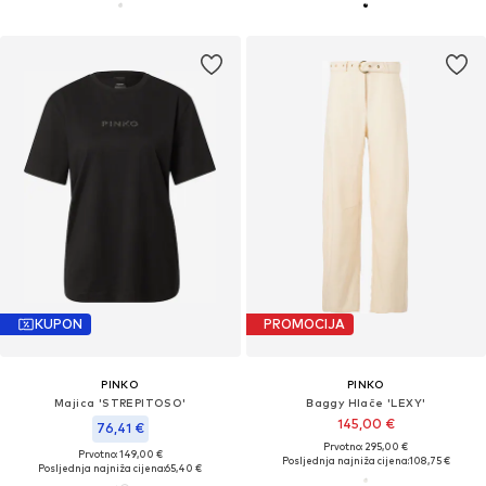
KUPON
PROMOCIJA
PINKO
PINKO
Majica 'STREPITOSO'
Baggy Hlače 'LEXY'
145,00 €
76,41 €
Prvotno: 295,00 €
Prvotno: 149,00 €
Posljednja najniža cijena:
108,75 €
Posljednja najniža cijena:
65,40 €