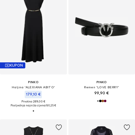
KUPON
PINKO
PINKO
Haljina 'ALEXIANA ABITO'
Remen 'LOVE BERRY'
99,90 €
179,10 €
Prvotno: 289,00 €
Posljednja najniža cijena:
161,25 €