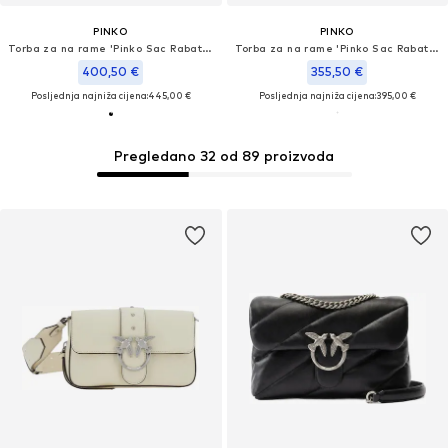
PINKO
PINKO
Torba za na rame 'Pinko Sac Rabat Love One Slouchy Zip Mini Vite Noir'
Torba za na rame 'Pinko Sac Rabat Love One Light Mini Vitello Wr Blanc'
400,50 €
355,50 €
Posljednja najniža cijena:
445,00 €
Posljednja najniža cijena:
395,00 €
Pregledano 32 od 89 proizvoda