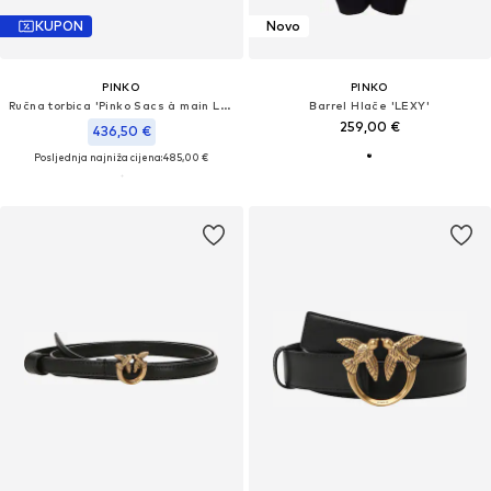
KUPON
Novo
PINKO
PINKO
Ručna torbica 'Pinko Sacs à main Love One Slouchy Zip Classic V Blanc'
Barrel Hlače 'LEXY'
259,00 €
436,50 €
Posljednja najniža cijena:
485,00 €