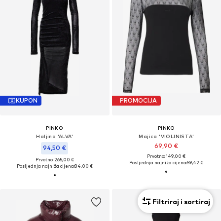
KUPON
PROMOCIJA
PINKO
PINKO
Haljina 'ALVA'
Majica 'VIOLINISTA'
69,90 €
94,50 €
Prvotno: 149,00 €
Prvotno: 265,00 €
Posljednja najniža cijena:
59,42 €
Posljednja najniža cijena:
84,00 €
Filtriraj i sortiraj