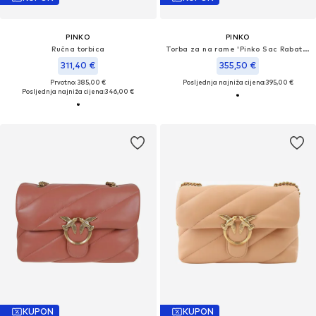
PINKO
PINKO
Ručna torbica
Torba za na rame 'Pinko Sac Rabat Love One Light Mini Vitello Wr Noir'
311,40 €
355,50 €
Prvotno: 385,00 €
Posljednja najniža cijena:
395,00 €
Posljednja najniža cijena:
346,00 €
KUPON
KUPON