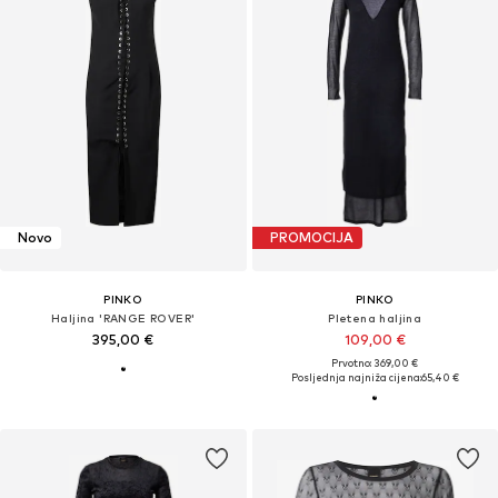
Novo
PROMOCIJA
PINKO
PINKO
Haljina 'RANGE ROVER'
Pletena haljina
395,00 €
109,00 €
Prvotno: 369,00 €
Posljednja najniža cijena:
65,40 €