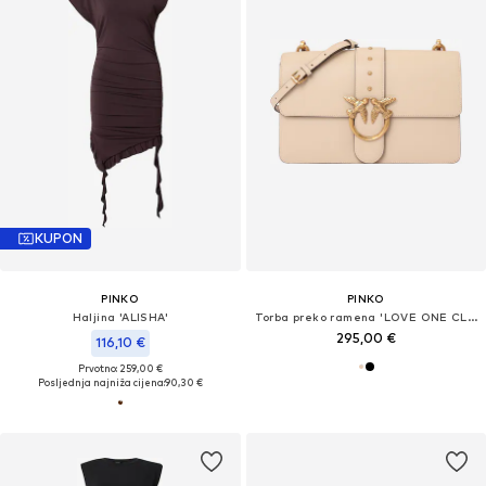
KUPON
PINKO
PINKO
Haljina 'ALISHA'
Torba preko ramena 'LOVE ONE CLASSIC'
295,00 €
116,10 €
Prvotno: 259,00 €
Posljednja najniža cijena:
90,30 €