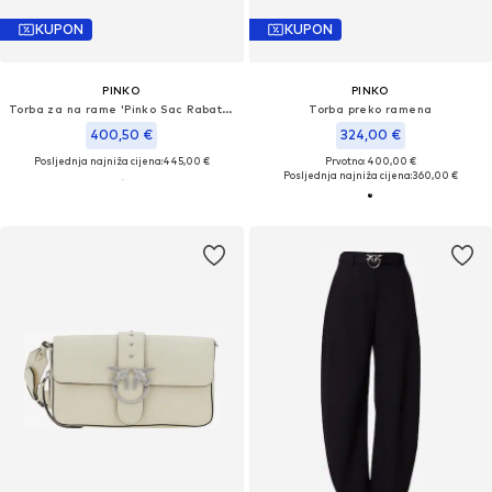
KUPON
KUPON
PINKO
PINKO
Torba za na rame 'Pinko Sac Rabat Love One Slouchy Zip Mini Vite Blanc'
Torba preko ramena
400,50 €
324,00 €
Posljednja najniža cijena:
445,00 €
Prvotno: 400,00 €
Posljednja najniža cijena:
360,00 €