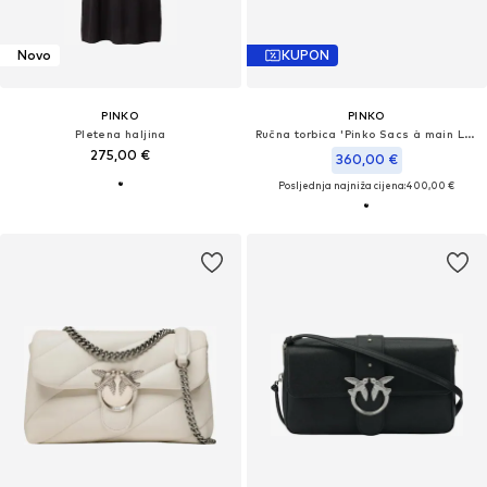
Novo
KUPON
PINKO
PINKO
Pletena haljina
Ručna torbica 'Pinko Sacs à main Love Puff Classic Cl Sheep Nap Noir'
275,00 €
360,00 €
Posljednja najniža cijena:
400,00 €