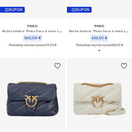
KUPON
KUPON
PINKO
PINKO
Ručna torbica 'Pinko Sacs à main Love Puff Classic Cl Sheep Nap Blanc'
Ručna torbica 'Pinko Sacs à main Love One Slouchy Zip Classic V Noir'
360,00 €
436,50 €
Posljednja najniža cijena:
400,00 €
Posljednja najniža cijena:
485,00 €