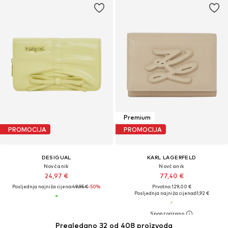
Premium
PROMOCIJA
PROMOCIJA
DESIGUAL
KARL LAGERFELD
Novčanik
Novčanik
24,97 €
77,40 €
Posljednja najniža cijena:
49,95 €
-50%
Prvotno: 129,00 €
Posljednja najniža cijena:
61,92 €
Pregledano 32 od 408 proizvoda