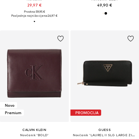
29,97 €
49,90 €
Prvotno: 59,95 €
Posljednja najniža cijena:
26,97 €
Novo
Premium
PROMOCIJA
CALVIN KLEIN
GUESS
Novčanik 'BOLD'
Novčanik 'LAUREL II SLG LARGE ZIP AROUND'