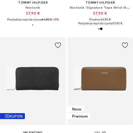
TOMMY HILFIGER
TOMMY HILFIGER
Novčanik
Novčanik 'Signature Tape Wrist Strap'
57,90 €
57,90 €
Posljednja najniža cijena:
64,90 €
-10%
Prvotno: 64,90 €
Posljednja najniža cijena:
57,90 €
Novo
KUPON
Premium
VALENTINO
LIU JO