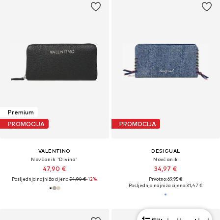
Premium
PROMOCIJA
PROMOCIJA
VALENTINO
DESIGUAL
Novčanik 'Divina'
Novčanik
47,90 €
34,97 €
Posljednja najniža cijena:
54,90 €
-12%
Prvotno: 69,95 €
Posljednja najniža cijena:
31,47 €