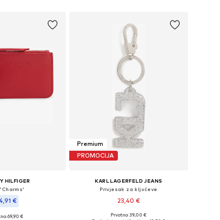
u košaricu
Dodaj u košaricu
Premium
PROMOCIJA
 HILFIGER
KARL LAGERFELD JEANS
 'Charms'
Privjesak za ključeve
4,91 €
23,40 €
Prvotno: 39,00 €
no: 69,90 €
Dostupne veličine: One Size
ličine: One Size