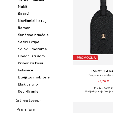
Nakit
Satovi
Novčanici i etuiji
Remeni
Sunčane naočale
Šeširi i kape
Šalovi i marame
Dodaci za dom
PROMOCIJA
Pribor za kosu
Rukavice
TOMMY HILFIG
Privjesak za klju
Etuiji za mobitele
27,90 €
Ekskluzivno
Prvotno: 34,90 €
Dostupne veličine: O
Recikliranje
Posljednja najniža cijen
Dodaj u košar
Streetwear
Premium