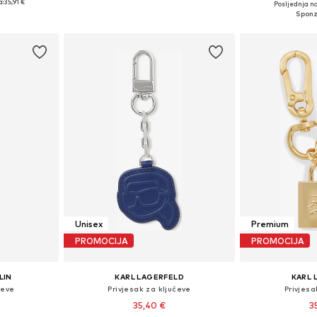
a:
35,91 €
Posljednja na
icu
Dodaj u košaricu
Dodaj 
Unisex
Premium
PROMOCIJA
PROMOCIJA
LIN
KARL LAGERFELD
KARL 
čeve
Privjesak za ključeve
Privjesa
35,40 €
3