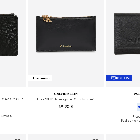
Premium
KUPON
CALVIN KLEIN
VA
IT CARD CASE'
Etui 'RFID Monogram Cardholder'
49,90 €
4
:
49,90 €
Prvot
Dostupne veličine: One Size
ne Size
Dostupne ve
Posljednja na
Dodaj u košaricu
icu
Dodaj 