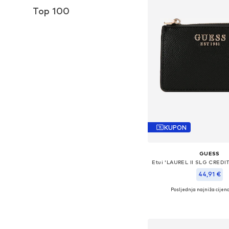
Top 100
KUPON
GUESS
Etui 'LAUREL II SLG CRED
44,91 €
Posljednja najniža cijena
Dostupne veličine: O
Dodaj u košar