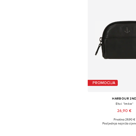
PROMOCIJA
HARBOUR 2N
Etui 'Imke'
26,90 €
Prvotno: 29,90 €
Dostupne veličine: O
Posljednja najniža cijen
Dodaj u košar