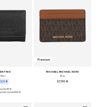
Premium
LENTINO
MICHAEL MICHAEL KORS
Etui
Etui
3,11 €
57,90 €
no: 54,90 €
Dostupne veličine: One Size
ličine: One Size
jniža cijena:
29,61 €
Dodaj u košaricu
u košaricu