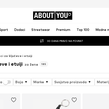
ABOUT
YOU
Sport
Dodaci
Streetwear
Premium
Top 100
Modne 
30 DANA PRAVO NA POVRAT
ci za ključeve i etuiji
ve i etuiji
za žene
185
ja
Boja
Marke
Svojstva proizvoda
Materi