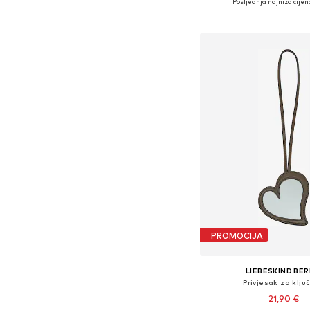
Posljednja najniža cijen
Dodaj u košar
PROMOCIJA
LIEBESKIND BER
Privjesak za klju
21,90 €