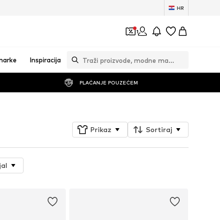
HR
1
marke
Inspiracija
PLAĆANJE POUZEĆEM
Prikaz
Sortiraj
jal