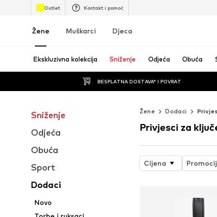
Outlet
Kontakt i pomoć
Žene
Muškarci
Djeca
Ekskluzivna kolekcija
Sniženje
Odjeća
Obuća
BESPLATNA DOSTAVA* I POVRAT
Žene
Dodaci
Privjes
Sniženje
Privjesci za ključe
Odjeća
Obuća
Cijena
Promoci
Sport
Dodaci
Novo
Torbe i ruksaci