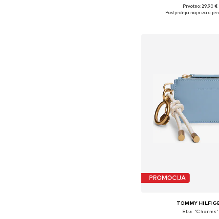
Prvotno: 29,90 €
Dostupne veličine: O
Posljednja najniža cijen
Dodaj u košar
PROMOCIJA
TOMMY HILFIG
Etui 'Charms'