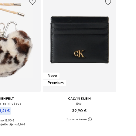
Novo
Premium
DENFELT
CALVIN KLEIN
k za ključeve
Etui
3,41 €
39,90 €
no: 18,90 €
Dostupne veličine: One Size
ličine: One Size
jniža cijena:
5,96 €
Dodaj u košaricu
u košaricu