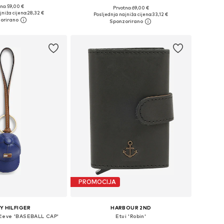
no: 59,00 €
Prvotno: 69,00 €
ličine: One Size
Dostupne veličine: One Size
niža cijena:
28,32 €
Posljednja najniža cijena:
33,12 €
u košaricu
Dodaj u košaricu
PROMOCIJA
 HILFIGER
HARBOUR 2ND
jučeve 'BASEBALL CAP'
Etui 'Robin'