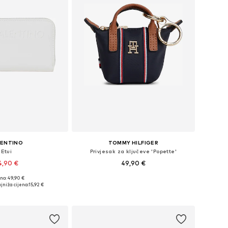
LENTINO
TOMMY HILFIGER
Etui
Privjesak za ključeve 'Popette'
4,90 €
49,90 €
no: 49,90 €
ličine: One Size
Dostupne veličine: One Size
jniža cijena:
15,92 €
u košaricu
Dodaj u košaricu