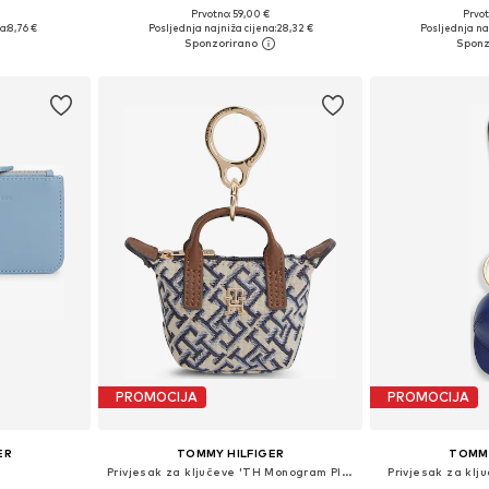
Prvotno: 59,00 €
Prvot
ne Size
Dostupne veličine: One Size
Dostupne ve
a:
8,76 €
Posljednja najniža cijena:
28,32 €
Posljednja naj
icu
Dodaj u košaricu
Dodaj 
PROMOCIJA
PROMOCIJA
ER
TOMMY HILFIGER
TOMMY
Privjesak za ključeve 'TH Monogram Plaque'
Privjesak za kl