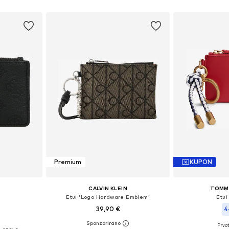
icu
Dodaj u košaricu
Dodaj 
Premium
KUPON
CALVIN KLEIN
TOMMY
Etui 'Logo Hardware Emblem'
Etui
39,90 €
4
Prvot
ne Size
Dostupne veličine: One Size
Dostupne ve