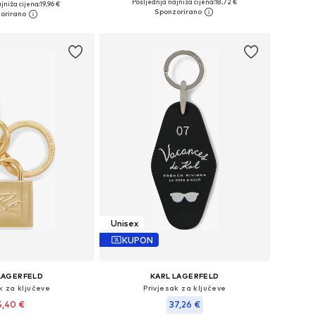
Posljednja najniža cijena:
18,72 €
jniža cijena:
19,96 €
Dodaj u košaricu
u košaricu
Unisex
KUPON
LAGERFELD
KARL LAGERFELD
k za ključeve
Privjesak za ključeve
5,40 €
37,26 €