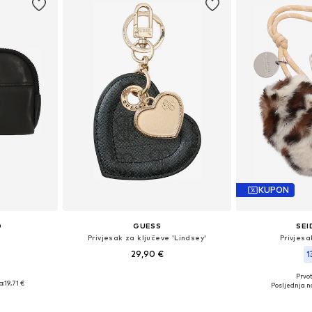
KUPON
D
GUESS
SEI
Privjesak za ključeve 'Lindsey'
Privjesa
29,90 €
1
Prvot
ne Size
Dostupne veličine: One Size
Dostupne ve
a:
19,71 €
Posljednja na
icu
Dodaj u košaricu
Dodaj 