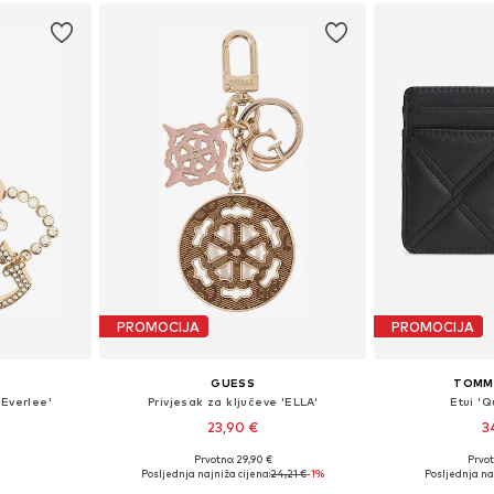
PROMOCIJA
PROMOCIJA
GUESS
TOMMY
'Everlee'
Privjesak za ključeve 'ELLA'
Etui 'Q
23,90 €
3
Prvotno: 29,90 €
Prvot
ne Size
Dostupne veličine: One Size
Dostupne ve
Posljednja najniža cijena:
24,21 €
-1%
Posljednja na