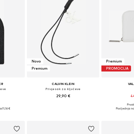
Novo
Premium
Premium
PROMOCIJA
ER
CALVIN KLEIN
VA
čeve
Privjesak za ključeve
29,90 €
4
Prvot
ne Size
Dostupne veličine: One Size
Dostupne ve
a:
11,16 €
Posljednja na
icu
Dodaj u košaricu
Dodaj 