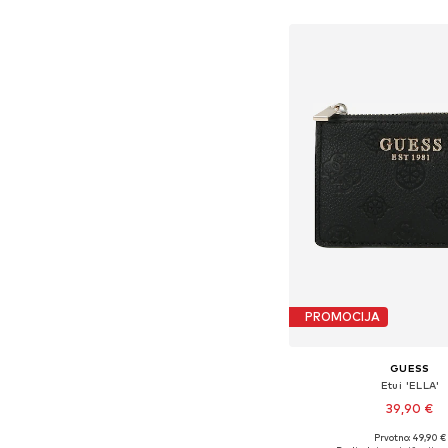
Dodaj u košar
PROMOCIJA
GUESS
Etui 'ELLA'
39,90 €
Prvotno: 49,90 €
Dostupne veličine: O