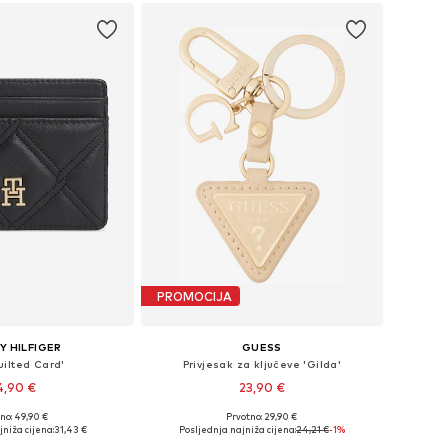
PROMOCIJA
 HILFIGER
GUESS
uilted Card'
Privjesak za ključeve 'Gilda'
4,90 €
23,90 €
no: 49,90 €
Prvotno: 29,90 €
ličine: One Size
Dostupne veličine: One Size
jniža cijena:
31,43 €
Posljednja najniža cijena:
24,21 €
-1%