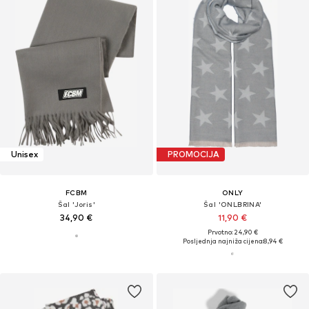
Unisex
PROMOCIJA
FCBM
ONLY
Šal 'Joris'
Šal 'ONLBRINA'
34,90 €
11,90 €
Prvotno: 24,90 €
Posljednja najniža cijena:
8,94 €