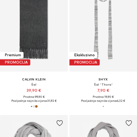
Premium
Ekskluzivno
PROMOCIJA
PROMOCIJA
CALVIN KLEIN
SHYX
Šal
Šal 'Thora'
39,90 €
7,90 €
Prvotno: 99,90 €
Prvotno: 19,90 €
Posljednja najniža cijena:
31,92 €
Posljednja najniža cijena:
6,32 €