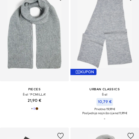
KUPON
PIECES
URBAN CLASSICS
Šal 'PCMILLA'
Šal
21,90 €
10,79 €
Prvotno: 19,99 €
Posljednja najniža cijena:
11,99 €