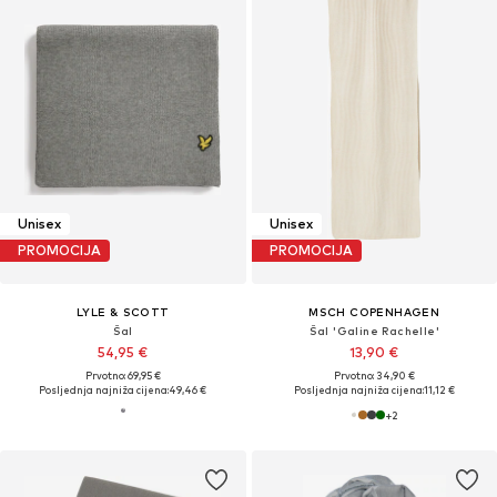
Unisex
Unisex
PROMOCIJA
PROMOCIJA
LYLE & SCOTT
MSCH COPENHAGEN
Šal
Šal 'Galine Rachelle'
54,95 €
13,90 €
Prvotno: 69,95 €
Prvotno: 34,90 €
Posljednja najniža cijena:
49,46 €
Posljednja najniža cijena:
11,12 €
+
2