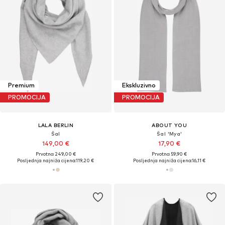
Premium
Ekskluzivno
PROMOCIJA
PROMOCIJA
LALA BERLIN
ABOUT YOU
Šal
Šal 'Mya'
149,00 €
17,90 €
Prvotno: 249,00 €
Prvotno: 59,90 €
Posljednja najniža cijena:
119,20 €
Posljednja najniža cijena:
16,11 €