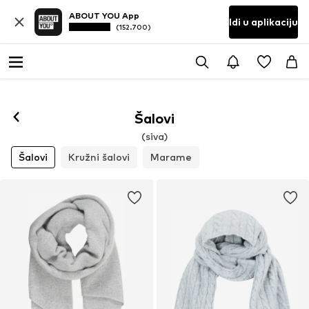
ABOUT YOU App
Idi u aplikaciju
(152.700)
Šalovi
(siva)
Šalovi
Kružni šalovi
Marame