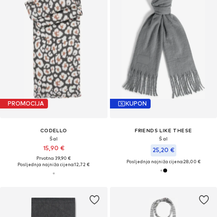
PROMOCIJA
KUPON
CODELLO
FRIENDS LIKE THESE
Šal
Šal
15,90 €
25,20 €
Prvotno: 39,90 €
Posljednja najniža cijena:
28,00 €
Posljednja najniža cijena:
12,72 €