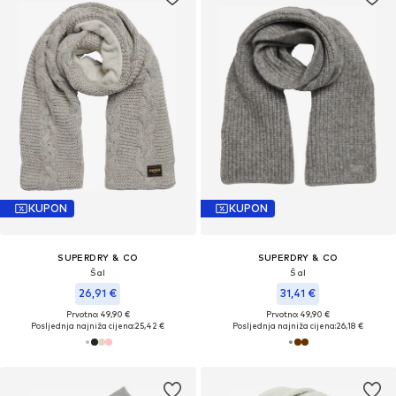
KUPON
KUPON
SUPERDRY & CO
SUPERDRY & CO
Šal
Šal
26,91 €
31,41 €
Prvotno: 49,90 €
Prvotno: 49,90 €
Posljednja najniža cijena:
25,42 €
Posljednja najniža cijena:
26,18 €