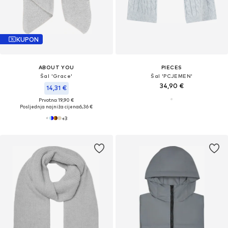
KUPON
ABOUT YOU
PIECES
Šal 'Grace'
Šal 'PCJEMEN'
34,90 €
14,31 €
Prvotno: 19,90 €
Posljednja najniža cijena:
6,36 €
+
3