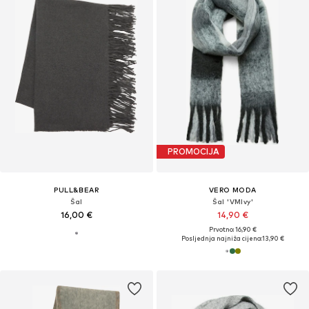
PROMOCIJA
PULL&BEAR
VERO MODA
Šal
Šal 'VMIvy'
16,00 €
14,90 €
Prvotno: 16,90 €
Posljednja najniža cijena:
13,90 €