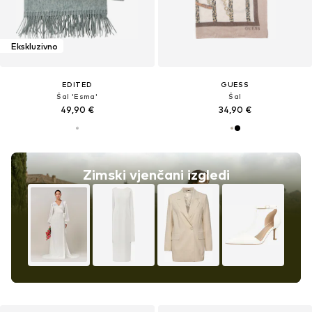
Ekskluzivno
EDITED
GUESS
Šal 'Esma'
Šal
49,90 €
34,90 €
Zimski vjenčani izgledi