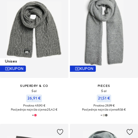
Unisex
KUPON
KUPON
SUPERDRY & CO
PIECES
Šal
Šal
26,91 €
21,51 €
Prvotno: 49,90 €
Prvotno: 29,99 €
Posljednja najniža cijena:
25,42 €
Posljednja najniža cijena:
9,56 €