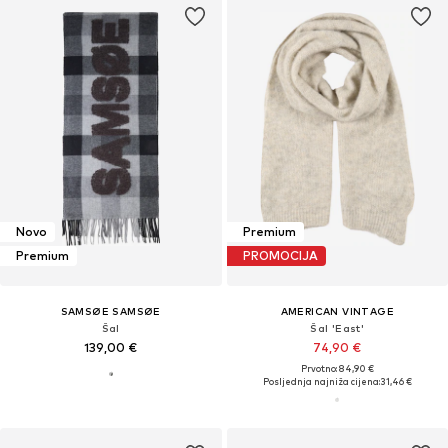
Novo
Premium
Premium
PROMOCIJA
SAMSØE SAMSØE
AMERICAN VINTAGE
Šal
Šal 'East'
139,00 €
74,90 €
Prvotno: 84,90 €
Posljednja najniža cijena:
31,46 €