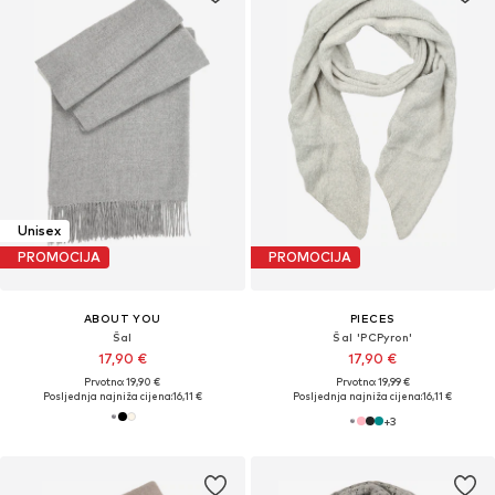
Unisex
PROMOCIJA
PROMOCIJA
ABOUT YOU
PIECES
Šal
Šal 'PCPyron'
17,90 €
17,90 €
Prvotno: 19,90 €
Prvotno: 19,99 €
Posljednja najniža cijena:
16,11 €
Posljednja najniža cijena:
16,11 €
+
3