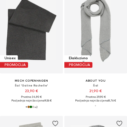
Unisex
Ekskluzivno
PROMOCIJA
PROMOCIJA
MSCH COPENHAGEN
ABOUT YOU
Šal 'Galine Rachelle'
Šal
23,90 €
21,90 €
Prvotno: 34,90 €
Prvotno: 29,90 €
Posljednja najniža cijena:
9,56 €
Posljednja najniža cijena:
8,76 €
+
2