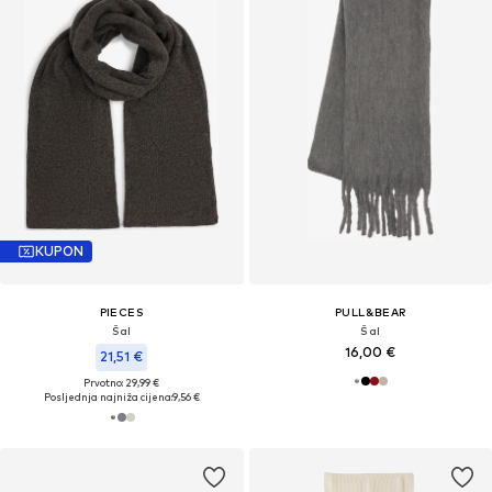
KUPON
PIECES
PULL&BEAR
Šal
Šal
16,00 €
21,51 €
Prvotno: 29,99 €
Posljednja najniža cijena:
9,56 €