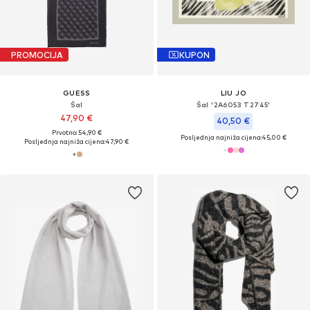
PROMOCIJA
KUPON
GUESS
LIU JO
Šal
Šal '2A6053 T2745'
47,90 €
40,50 €
Prvotno: 54,90 €
Posljednja najniža cijena:
45,00 €
Posljednja najniža cijena:
47,90 €