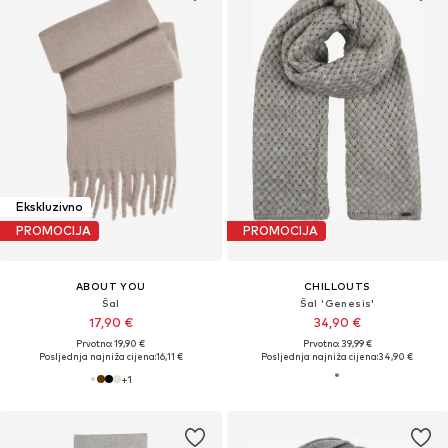
Ekskluzivno
PROMOCIJA
PROMOCIJA
ABOUT YOU
CHILLOUTS
Šal
Šal 'Genesis'
17,90 €
34,90 €
Prvotno: 19,90 €
Prvotno: 39,99 €
Posljednja najniža cijena:
16,11 €
Posljednja najniža cijena:
34,90 €
+
1