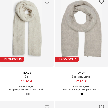
PROMOCIJA
PROMOCIJA
PIECES
ONLY
Šal
Šal 'ONLLima'
26,90 €
17,90 €
Prvotno: 29,99 €
Prvotno: 19,90 €
Posljednja najniža cijena:
24,21 €
Posljednja najniža cijena:
14,90 €