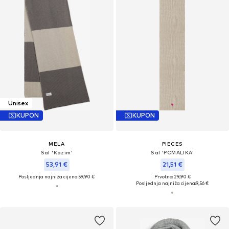
Unisex
KUPON
KUPON
MELA
PIECES
Šal 'Kazim'
Šal 'PCMALIKA'
53,91 €
21,51 €
Posljednja najniža cijena:
59,90 €
Prvotno: 29,90 €
Posljednja najniža cijena:
9,56 €