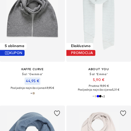
S oblinama
Ekskluzivno
KUPON
PROMOCIJA
KAFFE CURVE
ABOUT YOU
Šal 'Gemma'
Šal 'Emma'
5,90 €
44,95 €
Prvotno: 19,90 €
Posljednja najniža cijena:
49,95 €
Posljednja najniža cijena:
5,31 €
+
2