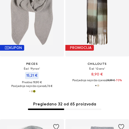
KUPON
PROMOCIJA
PIECES
CHILLOUTS
Šal 'Pyron'
Šal 'Gero'
8,90 €
15,21 €
Posljednja najniža cijena:
29,99 €
-70%
Prvotno: 19,90 €
Posljednja najniža cijena:
6,76 €
Pregledano 32 od 65 proizvoda