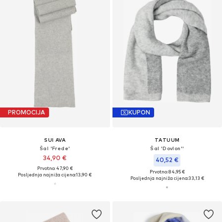
PROMOCIJA
KUPON
SUI AVA
TATUUM
Šal 'Frede'
Šal 'Dovlon''
34,90 €
40,52 €
Prvotno: 47,90 €
Prvotno: 84,95 €
Posljednja najniža cijena:
13,90 €
Posljednja najniža cijena:
33,13 €