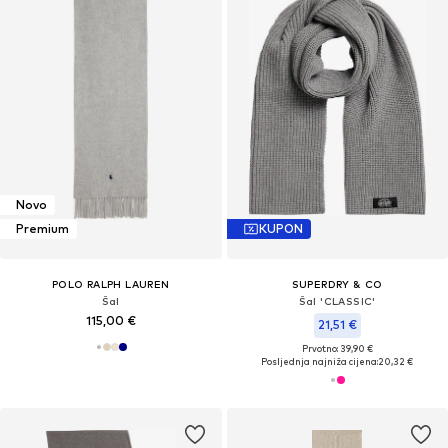
Novo
Premium
KUPON
POLO RALPH LAUREN
SUPERDRY & CO
Šal
Šal 'CLASSIC'
115,00 €
21,51 €
Prvotno: 39,90 €
Posljednja najniža cijena:
20,32 €