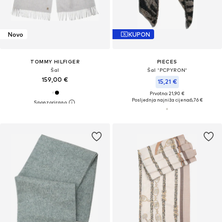
Novo
KUPON
TOMMY HILFIGER
PIECES
Šal
Šal 'PCPYRON'
159,00 €
15,21 €
Prvotno: 21,90 €
Posljednja najniža cijena:
6,76 €