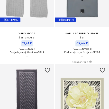
KUPON
KUPON
VERO MODA
KARL LAGERFELD JEANS
Šal 'VMGila'
Šal
13,41 €
69,66 €
Prvotno: 19,99 €
Prvotno: 129,00 €
Posljednja najniža cijena:
5,96 €
Posljednja najniža cijena:
61,92 €