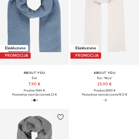
Ekskluzivno
Ekskluzivno
PROMOCIJA
PROMOCIJA
ABOUT YOU
ABOUT YOU
Šal
Šal 'Mya'
7,90 €
23,90 €
Prvotno: 19,90 €
Prvotno: 59,90 €
Posljednja najniža cijena:
6,32 €
Posljednja najniža cijena:
19,12 €