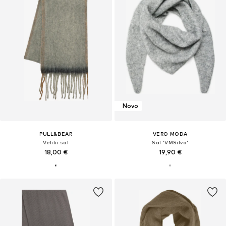
Novo
PULL&BEAR
VERO MODA
Veliki šal
Šal 'VMSilva'
18,00 €
19,90 €