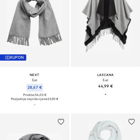
KUPON
NEXT
LASCANA
Šal
Šal
44,99 €
28,67 €
Prvotno: 54,00 €
Posljednja najniža cijena:
23,90 €