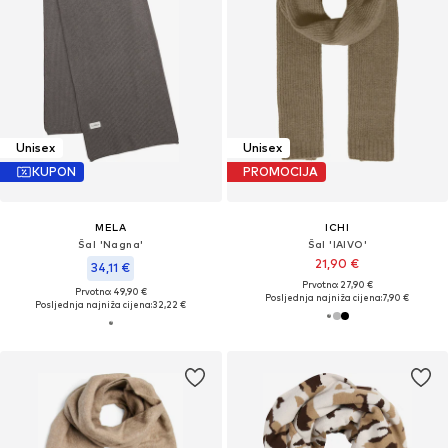
Unisex
Unisex
KUPON
PROMOCIJA
MELA
ICHI
Šal 'Nagna'
Šal 'IAIVO'
21,90 €
34,11 €
Prvotno: 27,90 €
Prvotno: 49,90 €
Posljednja najniža cijena:
7,90 €
Posljednja najniža cijena:
32,22 €