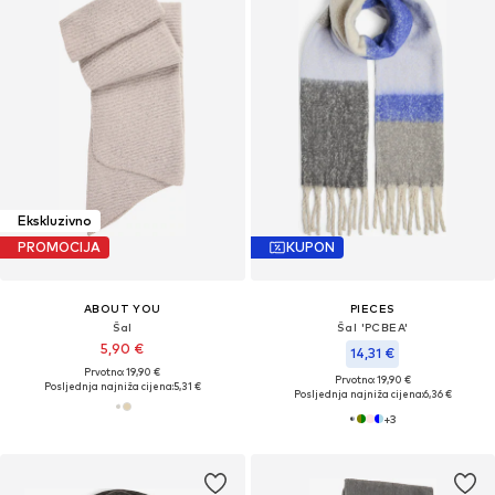
Ekskluzivno
PROMOCIJA
KUPON
ABOUT YOU
PIECES
Šal
Šal 'PCBEA'
5,90 €
14,31 €
Prvotno: 19,90 €
Prvotno: 19,90 €
Posljednja najniža cijena:
5,31 €
Posljednja najniža cijena:
6,36 €
+
3