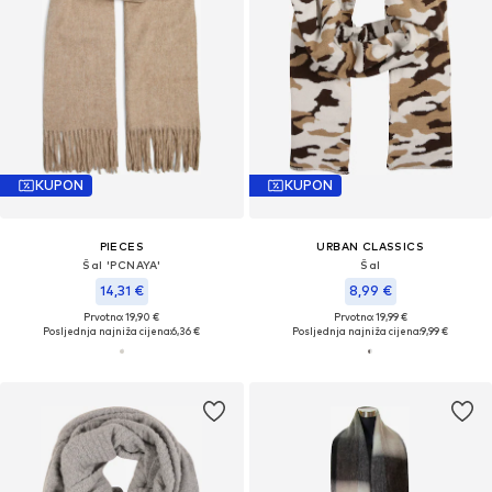
KUPON
KUPON
PIECES
URBAN CLASSICS
Šal 'PCNAYA'
Šal
14,31 €
8,99 €
Prvotno: 19,90 €
Prvotno: 19,99 €
Posljednja najniža cijena:
6,36 €
Posljednja najniža cijena:
9,99 €