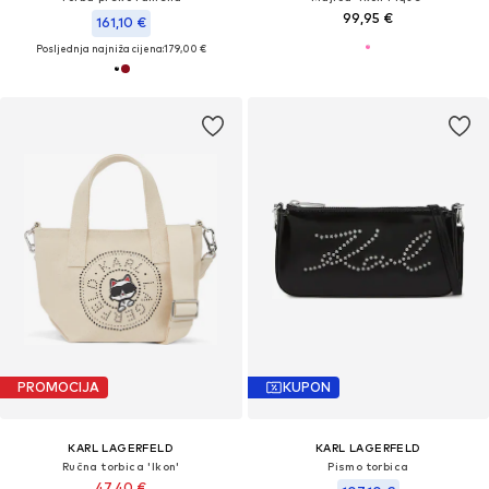
99,95 €
161,10 €
Posljednja najniža cijena:
179,00 €
PROMOCIJA
KUPON
KARL LAGERFELD
KARL LAGERFELD
Ručna torbica 'Ikon'
Pismo torbica
47,40 €