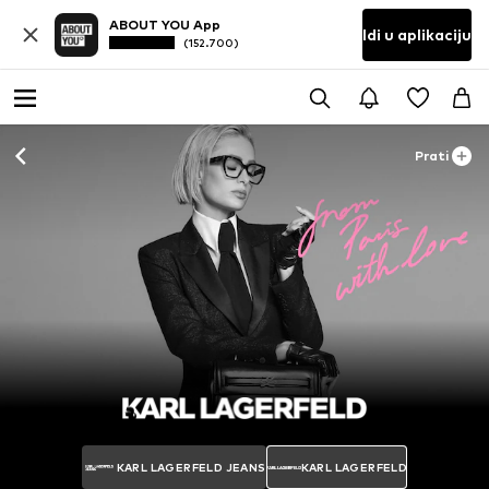
ABOUT YOU App
Idi u aplikaciju
(152.700)
Prati
KARL LAGERFELD JEANS
KARL LAGERFELD