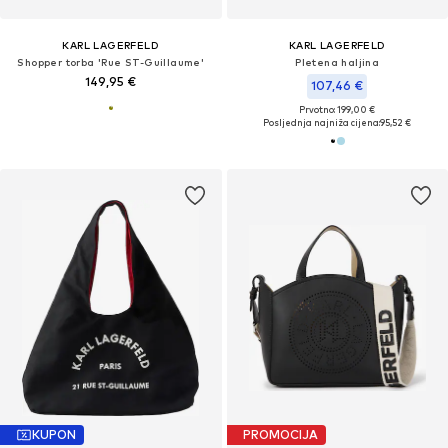
KARL LAGERFELD
KARL LAGERFELD
Shopper torba 'Rue ST-Guillaume'
Pletena haljina
149,95 €
107,46 €
Prvotno: 199,00 €
Posljednja najniža cijena:
95,52 €
KUPON
PROMOCIJA