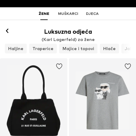
ŽENE
MUŠKARCI
DJECA
Luksuzna odjeća
(Karl Lagerfeld) za žene
Haljine
Traperice
Majice i topovi
Hlače
Jakne