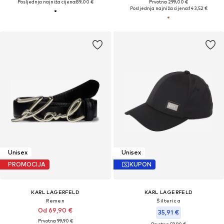
Posljednja najniža cijena:
89,00 €
Prvotno: 299,00 €
Posljednja najniža cijena:
143,52 €
Unisex
Unisex
PROMOCIJA
KUPON
KARL LAGERFELD
KARL LAGERFELD
Remen
Šilterica
Od 69,90 €
35,91 €
Prvotno: 99,90 €