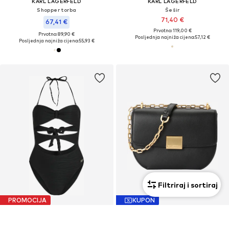
KARL LAGERFELD
KARL LAGERFELD
Shopper torba
Šešir
71,40 €
67,41 €
Prvotno: 119,00 €
Prvotno: 89,90 €
Posljednja najniža cijena:
57,12 €
Posljednja najniža cijena:
55,93 €
Filtriraj i sortiraj
PROMOCIJA
KUPON
KARL LAGERFELD
KARL LAGERFELD