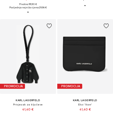
Prvotno: 99,90 €
Posljednja najniža cijena:
29,96 €
PROMOCIJA
PROMOCIJA
KARL LAGERFELD
KARL LAGERFELD
Privjesak za ključeve
Etui 'Ikon'
41,40 €
41,40 €