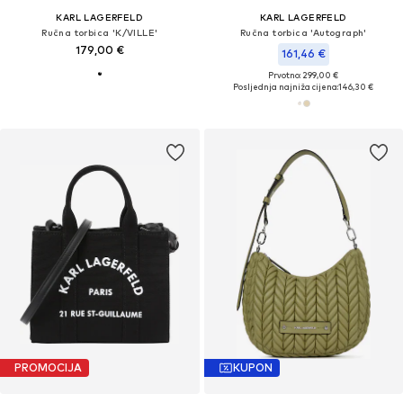
KARL LAGERFELD
KARL LAGERFELD
Ručna torbica 'K/VILLE'
Ručna torbica 'Autograph'
179,00 €
161,46 €
Prvotno: 299,00 €
Posljednja najniža cijena:
146,30 €
PROMOCIJA
KUPON