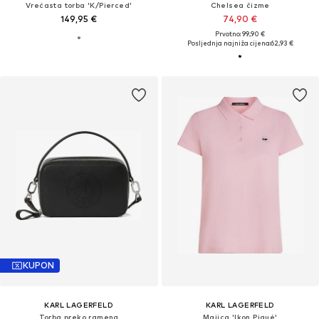
Vrećasta torba 'K/Pierced'
Chelsea čizme
149,95 €
74,90 €
Prvotno: 99,90 €
Posljednja najniža cijena:
62,93 €
KUPON
KARL LAGERFELD
KARL LAGERFELD
Torba preko ramena
Majica 'Ikon Piqué'