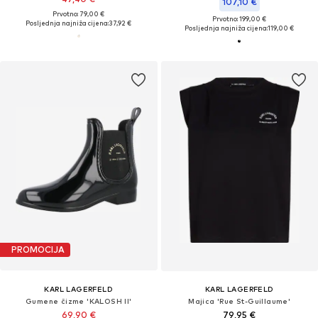
107,10 €
Prvotno: 79,00 €
Prvotno: 199,00 €
Posljednja najniža cijena:
37,92 €
Posljednja najniža cijena:
119,00 €
PROMOCIJA
KARL LAGERFELD
KARL LAGERFELD
Gumene čizme 'KALOSH II'
Majica 'Rue St-Guillaume'
69,90 €
79,95 €