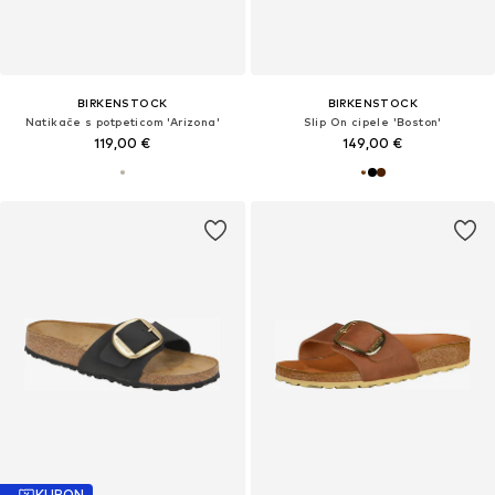
BIRKENSTOCK
BIRKENSTOCK
Natikače s potpeticom 'Arizona'
Slip On cipele 'Boston'
119,00 €
149,00 €
KUPON