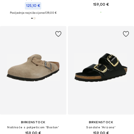
159,00 €
125,10 €
Posljednja najniža cijena:
139,00 €
BIRKENSTOCK
BIRKENSTOCK
Natikače s potpeticom 'Boston'
Sandale 'Arizona'
159,00 €
159,00 €