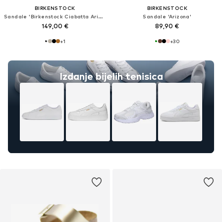
BIRKENSTOCK
BIRKENSTOCK
Sandale 'Birkenstock Ciabatta Arizona'
Sandale 'Arizona'
149,00 €
89,90 €
+
1
+
30
Izdanje bijelih tenisica