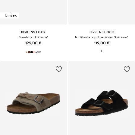
Unisex
BIRKENSTOCK
BIRKENSTOCK
Sandale 'Arizona'
Natikače s potpeticom 'Arizona'
129,00 €
119,00 €
+
30