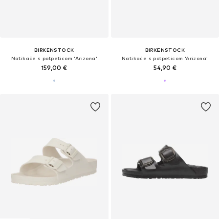
BIRKENSTOCK
BIRKENSTOCK
Natikače s potpeticom 'Arizona'
Natikače s potpeticom 'Arizona'
159,00 €
54,90 €