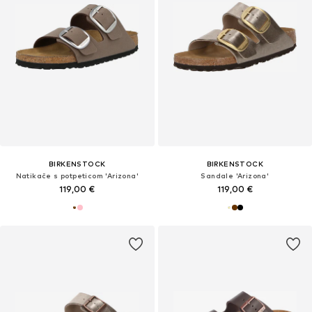
BIRKENSTOCK
BIRKENSTOCK
Natikače s potpeticom 'Arizona'
Sandale 'Arizona'
119,00 €
119,00 €