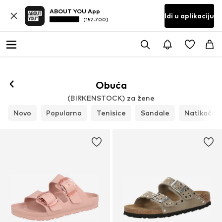
ABOUT YOU App
Idi u aplikaciju
(152.700)
Prati
Obuća
(BIRKENSTOCK) za žene
Novo
Popularno
Tenisice
Sandale
Natikače