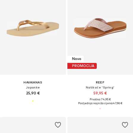
Novo
PROMOCIJA
HAVAIANAS
REEF
Japanke
Natikače 'Spring'
25,90 €
59,95 €
Prvotno: 74,95 €
Posljednja najniža cijena:
47,96 €