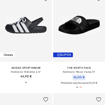
Unisex
KUPON
ADIDAS SPORTSWEAR
THE NORTH FACE
Natikače 'Adilette 2.0'
Natikače 'Base Camp III'
44,90 €
36,00 €
Posljednja najniža cijena:
40,00 €