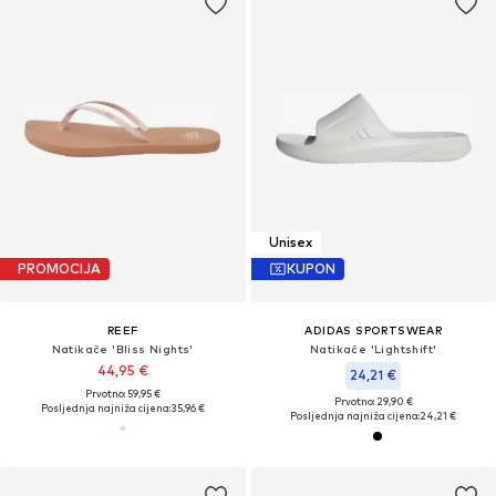
Unisex
PROMOCIJA
KUPON
REEF
ADIDAS SPORTSWEAR
Natikače 'Bliss Nights'
Natikače 'Lightshift'
44,95 €
24,21 €
Prvotno: 59,95 €
Prvotno: 29,90 €
Posljednja najniža cijena:
35,96 €
Posljednja najniža cijena:
24,21 €