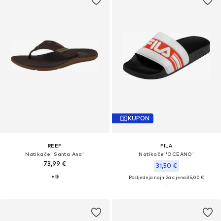
KUPON
REEF
FILA
Natikače 'Santa Ana'
Natikače 'OCEANO'
73,99 €
31,50 €
Posljednja najniža cijena:
35,00 €