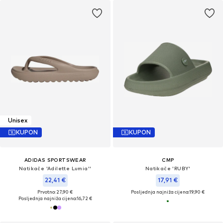
Unisex
KUPON
KUPON
ADIDAS SPORTSWEAR
CMP
Natikače 'Adilette Lumia''
Natikače 'RUBY'
22,41 €
17,91 €
Prvotno: 27,90 €
Posljednja najniža cijena:
19,90 €
Posljednja najniža cijena:
16,72 €