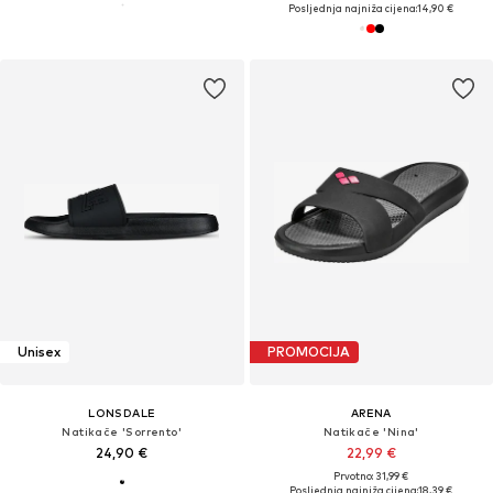
Posljednja najniža cijena:
14,90 €
Unisex
PROMOCIJA
LONSDALE
ARENA
Natikače 'Sorrento'
Natikače 'Nina'
24,90 €
22,99 €
Prvotno: 31,99 €
Posljednja najniža cijena:
18,39 €