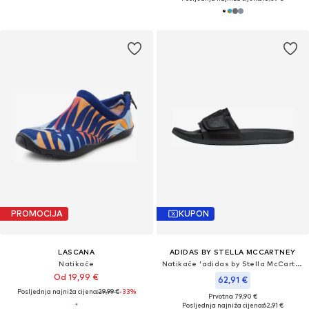
PROMOCIJA
KUPON
LASCANA
ADIDAS BY STELLA MCCARTNEY
Natikače
Natikače 'adidas by Stella McCartney'
Od 19,99 €
62,91 €
Posljednja najniža cijena:
29,99 €
-33%
Prvotno: 79,90 €
Posljednja najniža cijena:
62,91 €