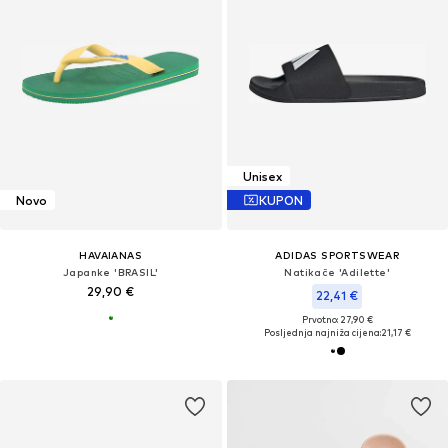
Unisex
Novo
KUPON
HAVAIANAS
ADIDAS SPORTSWEAR
Japanke 'BRASIL'
Natikače 'Adilette'
29,90 €
22,41 €
Prvotno: 27,90 €
Posljednja najniža cijena:
21,17 €