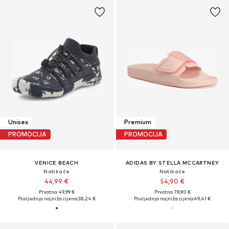
Unisex
Premium
PROMOCIJA
PROMOCIJA
VENICE BEACH
ADIDAS BY STELLA MCCARTNEY
Natikače
Natikače
44,99 €
54,90 €
Prvotno: 49,99 €
Prvotno: 79,90 €
Posljednja najniža cijena:
38,24 €
Posljednja najniža cijena:
49,41 €