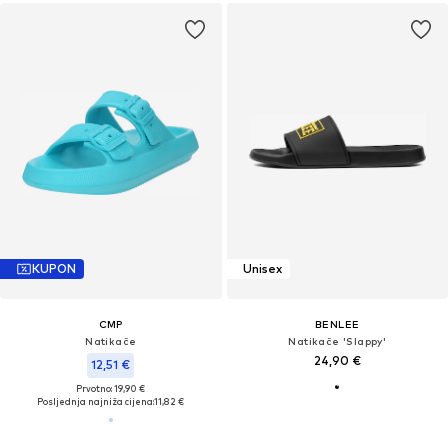
KUPON
Unisex
CMP
BENLEE
Natikače
Natikače 'Slappy'
24,90 €
12,51 €
Prvotno: 19,90 €
Posljednja najniža cijena:
11,82 €