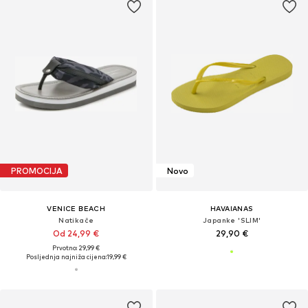
PROMOCIJA
Novo
VENICE BEACH
HAVAIANAS
Natikače
Japanke 'SLIM'
Od 24,99 €
29,90 €
Prvotno: 29,99 €
Posljednja najniža cijena:
19,99 €