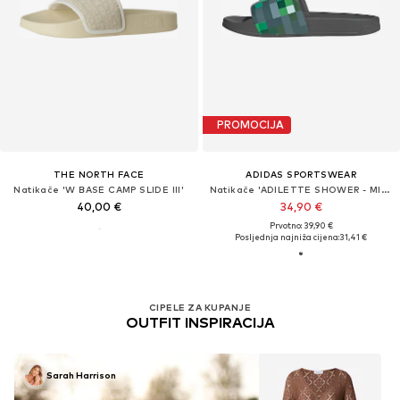
PROMOCIJA
THE NORTH FACE
ADIDAS SPORTSWEAR
Natikače 'W BASE CAMP SLIDE III'
Natikače 'ADILETTE SHOWER - MINECRAFT'
40,00 €
34,90 €
Prvotno: 39,90 €
Posljednja najniža cijena:
31,41 €
CIPELE ZA KUPANJE
OUTFIT INSPIRACIJA
Sarah Harrison