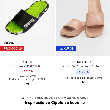
Unisex
PROMOCIJA
KUPON
ARENA
THE NORTH FACE
Natikače 'MARCO BI'
Natikače 'Basecamp Slide III'
26,99 €
36,00 €
Prvotno: 35,99 €
Posljednja najniža cijena:
40,00 €
Posljednja najniža cijena:
21,59 €
OTKRIJ TRENDOVE I TOP MODNE MARKE
Inspiracija za Cipele za kupanje