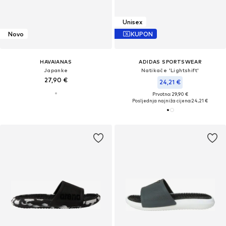
Unisex
Novo
KUPON
HAVAIANAS
ADIDAS SPORTSWEAR
Japanke
Natikače 'Lightshift'
27,90 €
24,21 €
Prvotno: 29,90 €
Posljednja najniža cijena:
24,21 €