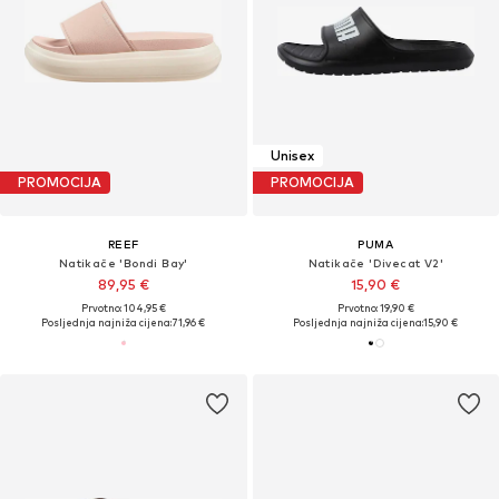
Unisex
PROMOCIJA
PROMOCIJA
REEF
PUMA
Natikače 'Bondi Bay'
Natikače 'Divecat V2'
89,95 €
15,90 €
Prvotno: 104,95 €
Prvotno: 19,90 €
Posljednja najniža cijena:
71,96 €
Posljednja najniža cijena:
15,90 €