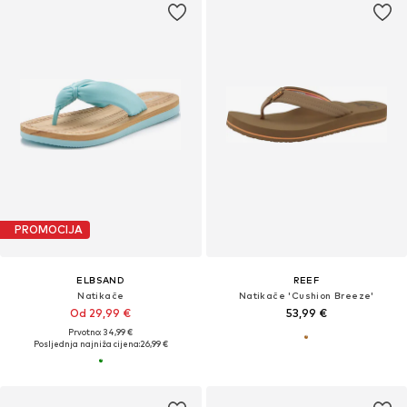
PROMOCIJA
ELBSAND
REEF
Natikače
Natikače 'Cushion Breeze'
Od 29,99 €
53,99 €
Prvotno: 34,99 €
Posljednja najniža cijena:
26,99 €