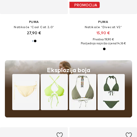
PROMOCIJA
PUMA
PUMA
Natikače 'Cool Cat 2.0'
Natikače 'Divecat V2'
27,90 €
15,90 €
Prvotno: 19,90 €
Posljednja najniža cijena:
14,16 €
Eksplozija boja