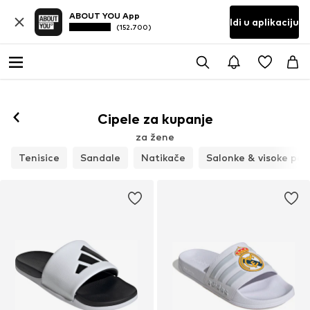
ABOUT YOU App
Idi u aplikaciju
(152.700)
Cipele za kupanje
za žene
Tenisice
Sandale
Natikače
Salonke & visoke pet