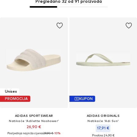
Pregledano 32 od 91 proizvoda
Unisex
PROMOCIJA
KUPON
ADIDAS SPORTSWEAR
ADIDAS ORIGINALS
Natikače 'Adilette Noshower'
Natikače 'Adi Sun'
26,90 €
17,91 €
Posljednja najniža cijena:
29,90 €
-10%
Prvotno: 24,90 €